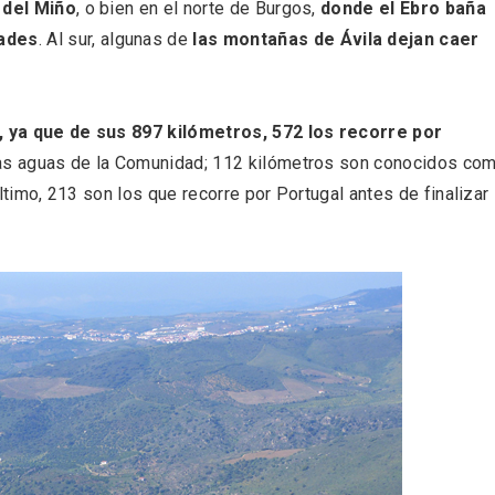
a del Miño
, o bien en el norte de Burgos,
donde el Ebro baña
dades
. Al sur, algunas de
las montañas de Ávila dejan caer
, ya que de sus 897 kilómetros, 572 los recorre por
 las aguas de la Comunidad; 112 kilómetros son conocidos co
 último, 213 son los que recorre por Portugal antes de finalizar
ificación como
IV Edición del Festiva
 turístico de la Ruta
Narración Oral, Memor
no de Rueda
Tierra y Voz