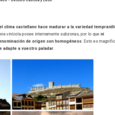
el clima castellano hace madurar a la variedad tempranill
ona vinícola posee internamente subzonas, por lo que
ni
 denominación de origen son homogéneos
. Esto es magnífic
e adapte a vuestro paladar
.
eblos más bonitos de
Concierto de Navidad
 en Castilla y León
Moradillo de Roa