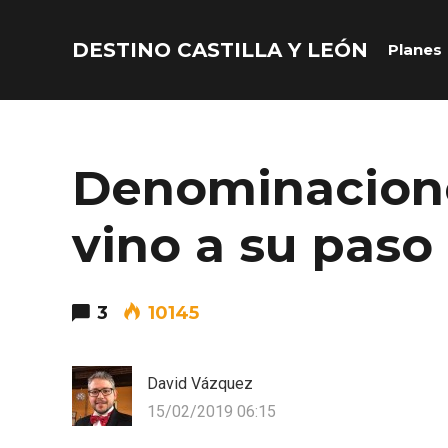
DESTINO CASTILLA Y LEÓN
Planes
Acceder
Nombre de usuario o correo electrónico
Denominacione
vino a su paso
Contraseña
3
10145
David Vázquez
15/02/2019 06:15
Recuérdame