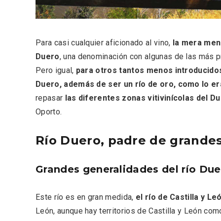
Fiesta de los Fueros 2026 de
Velay,
Sepúlveda y Feria de
para e
Artesanía
Vallado
Para casi cualquier aficionado al vino,
la mera menc
Duero
, una denominación con algunas de las más p
Pero igual,
para otros tantos menos introducidos
Duero, además de ser un río de oro, como lo er
repasar
las diferentes zonas vitivinícolas del D
Oporto.
Río Duero, padre de grandes
Grandes generalidades del río Due
Este río es en gran medida,
el río de Castilla y Le
El Cronicón de Oña sale a la
Concier
calle
coro W
León, aunque hay territorios de Castilla y León co
School