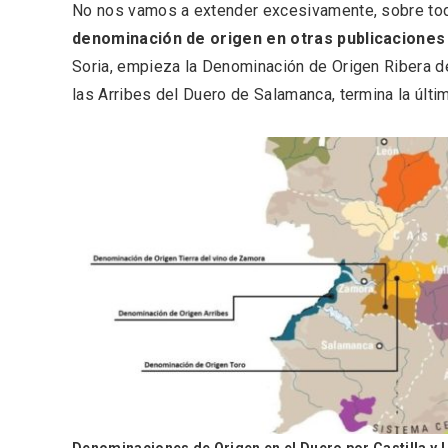
No nos vamos a extender excesivamente, sobre t
denominación de origen en otras publicaciones
Soria, empieza la Denominación de Origen Ribera del
las Arribes del Duero de Salamanca, termina la últ
Semana Santa en la Ribera
Itinera
del Duero 2026
Miguel
Denominaciones de Origen en el Duero por Castilla y L