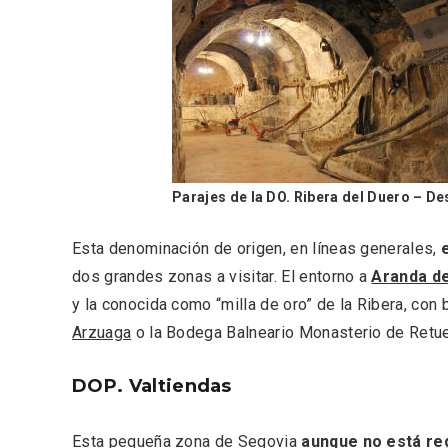
Inauguración del Árbol de
El árbo
Navidad a ganchillo de
Fuente
Moradillo de Roa
Parajes de la DO. Ribera del Duero – Des
Esta denominación de origen, en líneas generales,
dos grandes zonas a visitar. El entorno a
Aranda d
y la conocida como “milla de oro” de la Ribera, con
Arzuaga
o la Bodega Balneario Monasterio de Retue
DOP. Valtiendas
Esta pequeña zona de Segovia
aunque no está reg