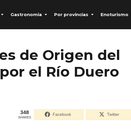
Gastronomia
Por provincias
Enoturismo
s de Origen del
 por el Río Duero
348
Formulario de acceso protegido por
Login Lockdown
Facebook
Twitter
SHARES