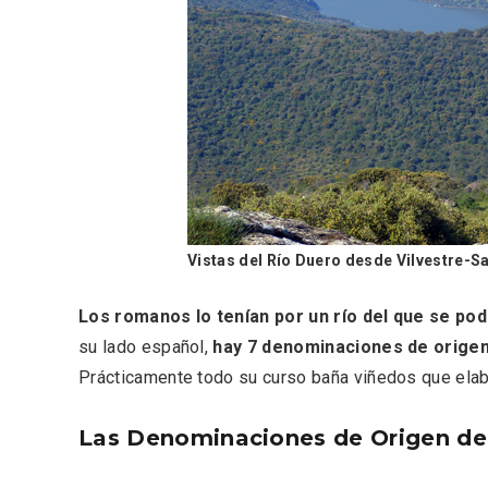
Vistas del Río Duero desde Vilvestre-
Enoturismo visitando la
Paseo 
Los romanos lo tenían por un río del que se pod
Bodega Museo La Olmilla, en
Vallado
su lado español,
hay 7 denominaciones de origen,
Peñafiel
Prácticamente todo su curso baña viñedos que elab
Las Denominaciones de Origen del 