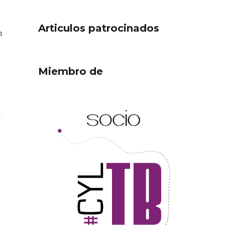
Articulos patrocinados
n
Miembro de
ejor
Cigales inaugura la
ufa
musealización de los arcos
de la Iglesia de Santiago
Apóstol