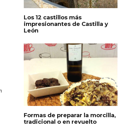
Los 12 castillos más
impresionantes de Castilla y
León
s
Disfrutar de la Semana
n
ourmet
Santa en Rueda en 2026
Formas de preparar la morcilla,
tradicional o en revuelto