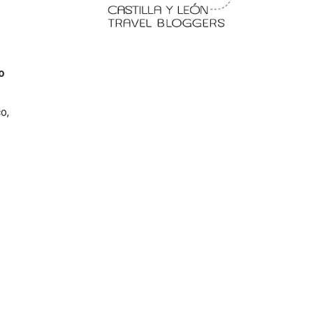
o
o,
 en
Fermoselle, ella la bella, el
balcón de los Arribes