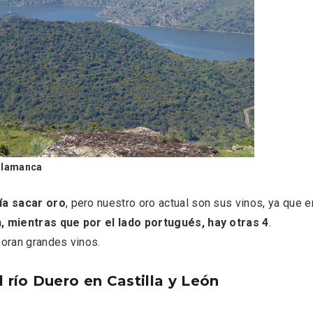
Salamanca
nocturno por
IGP Morcilla de Burgo
ía sacar oro
, pero nuestro oro actual son sus vinos, ya que e
lid
triunfó en el Salón G
 mientras que por el lado portugués, hay otras 4
.
2026
oran grandes vinos.
río Duero en Castilla y León