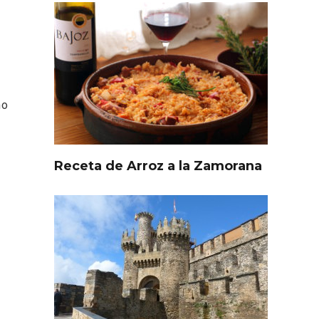
mo
Receta de Arroz a la Zamorana
l de
Fiesta de Primavera 2026 en
ia,
la Ruta del Vino de Cigales