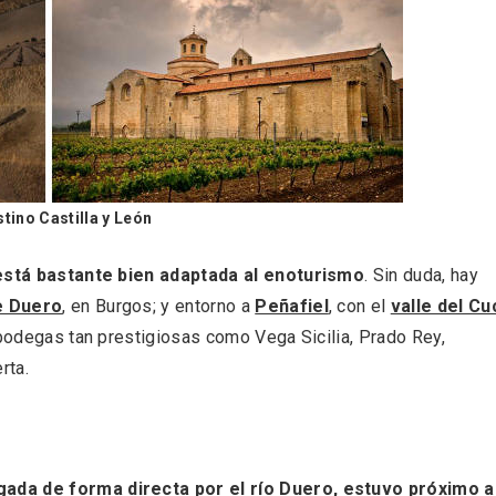
l de Navidad de
Belén segoviano, otra
rrebollo
escusa más para visit
Sepúlveda estas Nav
tino Castilla y León
está bastante bien adaptada al enoturismo
. Sin duda, hay
e Duero
, en Burgos; y entorno a
Peñafiel
, con el
valle del Cu
 bodegas tan prestigiosas como Vega Sicilia, Prado Rey,
rta.
ada de forma directa por el río Duero, estuvo próximo a