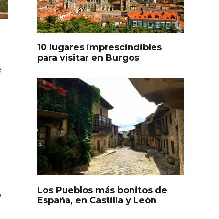
oculto
Recorre los fiordos leoneses
arrama
en Riaño
iana
10 lugares imprescindibles
.
para visitar en Burgos
e
Feria del Vino de Toro 2026;
descubre “Otros Vinos de
Toro”
Los Pueblos más bonitos de
y
otillo
España, en Castilla y León
 Yo’