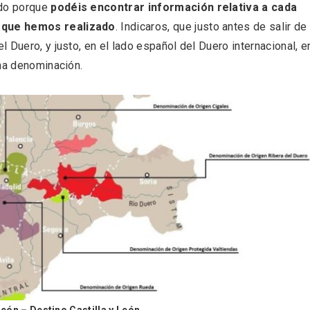
odo porque
podéis encontrar información relativa a cada
 que hemos realizado
. Indicaros, que justo antes de salir de
 Duero, y justo, en el lado español del Duero internacional, e
ima denominación.
rios musicales en San
En marzo, vuelve la m
 del Pino 2026
gastronomía de la Tr
Negra de Soria
eón – Destino Castilla y León