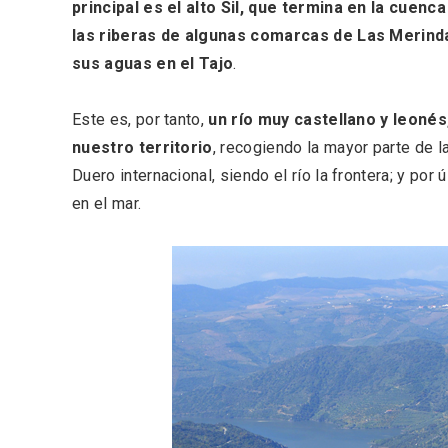
principal es el alto Sil, que termina en la cuenc
las riberas de algunas comarcas de Las Merin
sus aguas en el Tajo
.
Este es, por tanto,
un río muy castellano y leonés
nuestro territorio
, recogiendo la mayor parte de
Duero internacional, siendo el río la frontera; y por
en el mar.
V Feria Europea del Queso
La zon
2026 en Serrada
recurso
del Vi