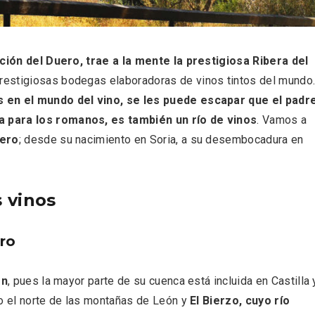
 una imagen renovada
El Espinar, un pueblo 
l vermouth de
de la Sierra de Guad
lid
en su vertiente segov
ión del Duero, trae a la mente la prestigiosa Ribera del
restigiosas bodegas elaboradoras de vinos tintos del mundo
 en el mundo del vino, se les puede escapar que el padr
a para los romanos, es también un río de vinos
. Vamos a
uero
; desde su nacimiento en Soria, a su desembocadura en
 vinos
ro
ón
, pues la mayor parte de su cuenca está incluida en Castilla 
tos gratuitos del
VII Feria del Vino de S
etherby Preparatory
2026 ‘Sotillo, el Vino y
mo el norte de las montañas de León y
El Bierzo, cuyo río
 en Ávila y Salamanca