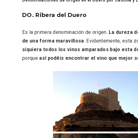
DO. Ribera del Duero
Es la primera denominación de origen.
La dureza d
de una forma maravillosa
. Evidentemente, esta z
siquiera todos los vinos amparados bajo esta
porque
así podéis encontrar el vino que mejor s
Porrón de Citas de 2026 en
Los Pu
Moradillo de Roa
España,