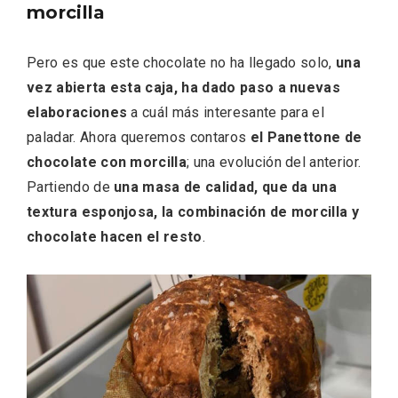
morcilla
Pero es que este chocolate no ha llegado solo,
una
vez abierta esta caja, ha dado paso a nuevas
elaboraciones
a cuál más interesante para el
paladar. Ahora queremos contaros
el Panettone de
chocolate con morcilla
; una evolución del anterior.
Partiendo de
una masa de calidad, que da una
textura esponjosa, la combinación de morcilla y
Conciertos gratuitos del coro Wetherby
chocolate hacen el resto
.
Preparatory School en Ávila y Salamanca