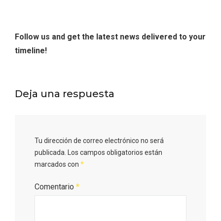
Follow us and get the latest news delivered to your
timeline!
Deja una respuesta
Tu dirección de correo electrónico no será
publicada.
Los campos obligatorios están
marcados con
*
Comentario
*
Disfrutar de la Semana Santa en Rueda
en 2026