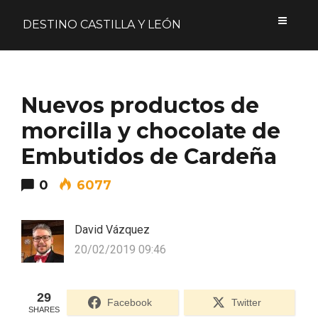
DESTINO CASTILLA Y LEÓN
Acceder
Nuevos productos de
Nombre de usuario o correo electrónico
morcilla y chocolate de
Embutidos de Cardeña
0
6077
Contraseña
David Vázquez
20/02/2019 09:46
Formulario de acceso protegido por
Login Lockdown
Recuérdame
29
Facebook
Twitter
SHARES