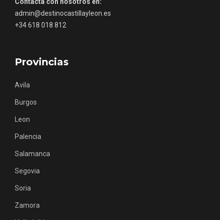
Contacta con nosotros en:
admin@destinocastillayleon.es
+34 618 018 812
Provincias
Avila
Burgos
Inauguración del Árbol de Navidad a
ganchillo de Moradillo de Roa
Leon
Palencia
Salamanca
Segovia
Soria
Zamora