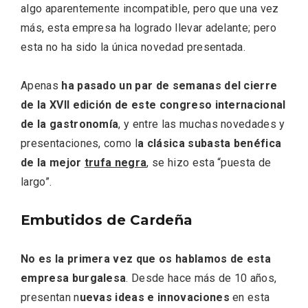
algo aparentemente incompatible, pero que una vez
más, esta empresa ha logrado llevar adelante; pero
esta no ha sido la única novedad presentada.
Fiesta de los Fueros 2026 de Sepúlveda
Apenas
ha pasado un par de semanas del cierre
y Feria de Artesanía
de la XVII edición de este congreso internacional
de la gastronomía
, y entre las muchas novedades y
presentaciones, como l
a clásica subasta benéfica
de la mejor
trufa negra
, se hizo esta “puesta de
largo”.
Embutidos de Cardeña
No es la primera vez que os hablamos de esta
empresa burgalesa
. Desde hace más de 10 años,
presentan n
uevas ideas e innovaciones
en esta