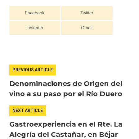
Facebook
Twitter
LinkedIn
Gmail
PREVIOUS ARTICLE
IV Edición del Festival de Narración Oral,
Memoria, Tierra y Voz
Denominaciones de Origen del
vino a su paso por el Río Duero
NEXT ARTICLE
Gastroexperiencia en el Rte. La
Alegría del Castañar, en Béjar