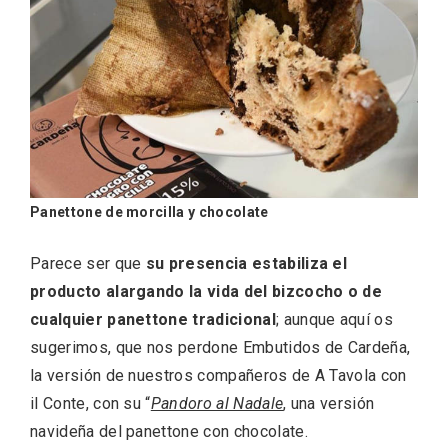
Panettone de morcilla y chocolate
Parece ser que
su presencia estabiliza el
VII Feria del Vino de Sotillo 2026 ‘Sotillo,
producto alargando la vida del bizcocho o de
el Vino y Yo’
cualquier panettone tradicional
; aunque aquí os
sugerimos, que nos perdone Embutidos de Cardeña,
la versión de nuestros compañeros de A Tavola con
il Conte, con su “
Pandoro al Nadale
, una versión
navideña del panettone con chocolate.