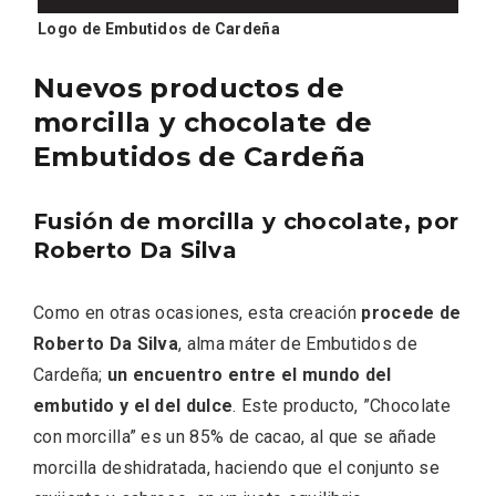
Logo de Embutidos de Cardeña
Nuevos productos de
morcilla y chocolate de
Embutidos de Cardeña
El Espinar, un pueblo oculto de la Sierra
Fusión de morcilla y chocolate, por
de Guadarrama en su vertiente
Roberto Da Silva
segoviana
Como en otras ocasiones, esta creación
procede de
Roberto Da Silva
, alma máter de Embutidos de
Cardeña;
un encuentro entre el mundo del
embutido y el del dulce
. Este producto, ”Chocolate
con morcilla” es un 85% de cacao, al que se añade
morcilla deshidratada, haciendo que el conjunto se