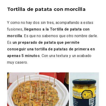
Tortilla de patata con morcilla
Y como no hay dos sin tres, acompañando a estas
fusiones,
llegamos a la Tortilla de patata con
Feria del Vino de Toro 2026; descubre
morcilla
. Es que no sabemos que otro nombre darle.
“Otros Vinos de Toro”
Es
un preparado de patata que permite
conseguir una tortilla de patatas de primera en
apenas 5 minutos
. Con una textura y un acabado
muy casero.