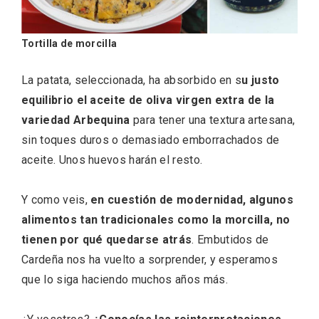
Tortilla de morcilla
La patata, seleccionada, ha absorbido en s
u justo
equilibrio el aceite de oliva virgen extra de la
variedad Arbequina
para tener una textura artesana,
V Feria Europea del Queso 2026 en
sin toques duros o demasiado emborrachados de
Serrada
aceite. Unos huevos harán el resto.
Y como veis,
en cuestión de modernidad, algunos
alimentos tan tradicionales como la morcilla, no
tienen por qué quedarse atrás
. Embutidos de
Cardeña nos ha vuelto a sorprender, y esperamos
que lo siga haciendo muchos años más.