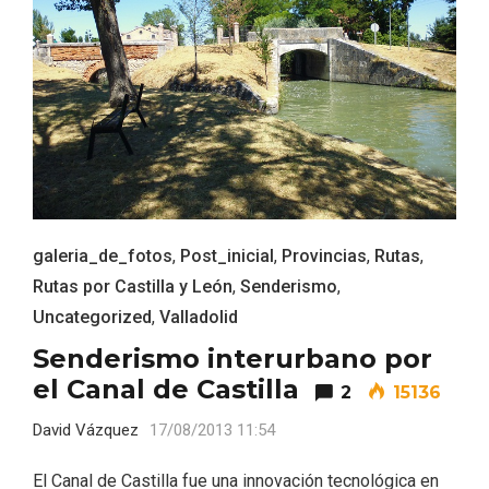
galeria_de_fotos
,
Post_inicial
,
Provincias
,
Rutas
,
Rutas por Castilla y León
,
Senderismo
,
Fiesta de Primavera 2026 en la Ruta del
Uncategorized
,
Valladolid
Vino de Cigales
Senderismo interurbano por
el Canal de Castilla
2
15136
David Vázquez
17/08/2013 11:54
El Canal de Castilla fue una innovación tecnológica en