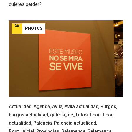
quieres perder?
PHOTOS
Actualidad
,
Agenda
,
Avila
,
Avila actualidad
,
Burgos
,
Disfrutar de la Semana Santa en Rueda
burgos actualidad
,
galeria_de_fotos
,
Leon
,
Leon
en 2026
actualidad
,
Palencia
,
Palencia actualidad
,
Post_inicial
,
Provincias
,
Salamanca
,
Salamanca