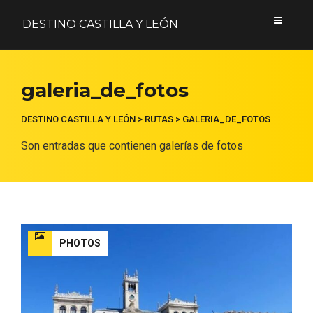
DESTINO CASTILLA Y LEÓN
Acceder
galeria_de_fotos
Nombre de usuario o correo electrónico
DESTINO CASTILLA Y LEÓN
>
RUTAS
>
GALERIA_DE_FOTOS
Son entradas que contienen galerías de fotos
Contraseña
PHOTOS
Formulario de acceso protegido por
Login Lockdown
Recuérdame