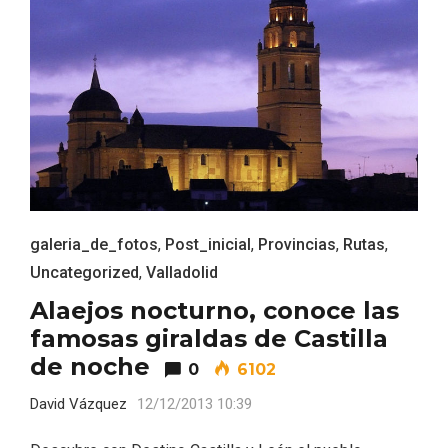
V Feria Europea del Queso 2026 en
Serrada
galeria_de_fotos
,
Post_inicial
,
Provincias
,
Rutas
,
Uncategorized
,
Valladolid
Alaejos nocturno, conoce las
famosas giraldas de Castilla
de noche
0
6102
David Vázquez
12/12/2013 10:39