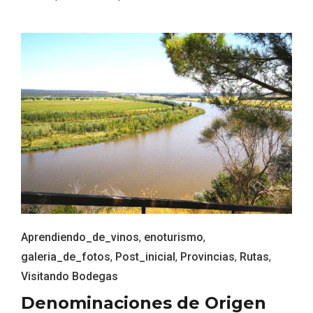
Recorre los fiordos leoneses en Riaño
Aprendiendo_de_vinos
,
enoturismo
,
galeria_de_fotos
,
Post_inicial
,
Provincias
,
Rutas
,
Visitando Bodegas
Denominaciones de Origen