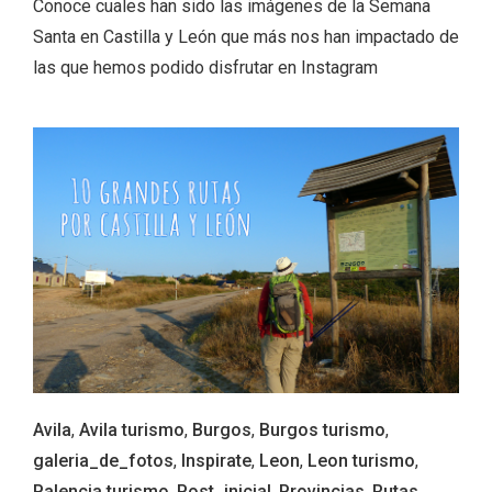
Conoce cuales han sido las imágenes de la Semana
Santa en Castilla y León que más nos han impactado de
las que hemos podido disfrutar en Instagram
VII Feria del Vino de Sotillo 2026 ‘Sotillo,
el Vino y Yo’
Avila
,
Avila turismo
,
Burgos
,
Burgos turismo
,
galeria_de_fotos
,
Inspirate
,
Leon
,
Leon turismo
,
Palencia turismo
,
Post_inicial
,
Provincias
,
Rutas
,