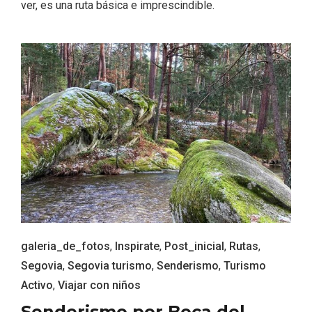
ver, es una ruta básica e imprescindible.
Fiesta de los Fueros 2026 de Sepúlveda
y Feria de Artesanía
galeria_de_fotos
,
Inspirate
,
Post_inicial
,
Rutas
,
Segovia
,
Segovia turismo
,
Senderismo
,
Turismo
Activo
,
Viajar con niños
Senderismo por Boca del