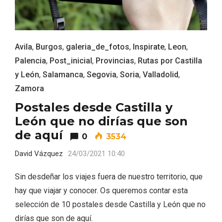
Avila
,
Burgos
,
galeria_de_fotos
,
Inspirate
,
Leon
,
Palencia
,
Post_inicial
,
Provincias
,
Rutas por Castilla
y León
,
Salamanca
,
Segovia
,
Soria
,
Valladolid
,
Zamora
El Espinar, un pueblo oculto de la Sierra
de Guadarrama en su vertiente
Postales desde Castilla y
segoviana
León que no dirías que son
de aquí
0
3534
David Vázquez
24/03/2021 10:40
Sin desdeñar los viajes fuera de nuestro territorio, que
hay que viajar y conocer. Os queremos contar esta
selección de 10 postales desde Castilla y León que no
dirías que son de aquí.