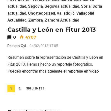
actualidad
,
Segovia
,
Segovia actualidad
,
Soria
,
Soria
actualidad
,
Uncategorized
,
Valladolid
,
Valladolid
Actualidad
,
Zamora
,
Zamora Actualidad
Castilla y León en Fitur 2013
0
4707
Destino CyL
04/02/2013 17:05
Resumen sobre la representación de Castilla y León en
Fitur 2013. Hemos hecho un reportaje fotogrático.
Puedes encontrar más adelante el reportaje en video
Paginación
1
2
SIGUIENTES
de
entradas
Semana Santa en la Ribera del Duero
2026