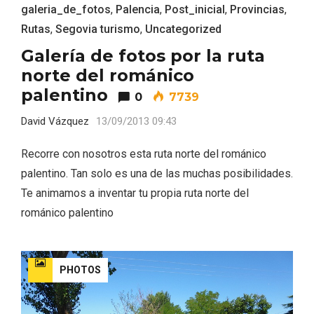
galeria_de_fotos
,
Palencia
,
Post_inicial
,
Provincias
,
Rutas
,
Segovia turismo
,
Uncategorized
Galería de fotos por la ruta
norte del románico
palentino
0
7739
David Vázquez
13/09/2013 09:43
Recorre con nosotros esta ruta norte del románico
IV Edición del Festival de Narración Oral,
palentino. Tan solo es una de las muchas posibilidades.
Memoria, Tierra y Voz
Te animamos a inventar tu propia ruta norte del
románico palentino
PHOTOS