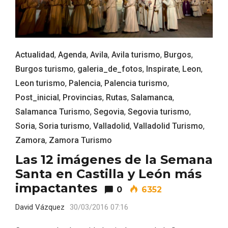
Actualidad
,
Agenda
,
Avila
,
Avila turismo
,
Burgos
,
Burgos turismo
,
galeria_de_fotos
,
Inspirate
,
Leon
,
Leon turismo
,
Palencia
,
Palencia turismo
,
Post_inicial
,
Provincias
,
Rutas
,
Salamanca
,
Salamanca Turismo
,
Segovia
,
Segovia turismo
,
Soria
,
Soria turismo
,
Valladolid
,
Valladolid Turismo
,
Conciertos gratuitos del coro Wetherby
Zamora
,
Zamora Turismo
Preparatory School en Ávila y Salamanca
Las 12 imágenes de la Semana
Santa en Castilla y León más
impactantes
0
6352
David Vázquez
30/03/2016 07:16