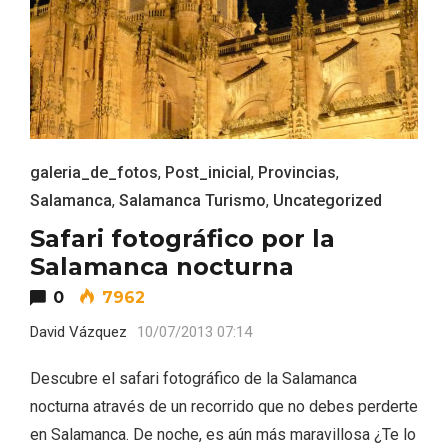
galeria_de_fotos
,
Post_inicial
,
Provincias
,
Salamanca
,
Salamanca Turismo
,
Uncategorized
Safari fotográfico por la
Salamanca nocturna
0
7962
David Vázquez
10/07/2013 07:14
IGP Morcilla de Burgos triunfó en el
Salón Gourmet 2026
Descubre el safari fotográfico de la Salamanca
nocturna através de un recorrido que no debes perderte
en Salamanca. De noche, es aún más maravillosa ¿Te lo