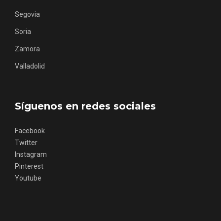
Segovia
Soria
Zamora
Valladolid
Fermoselle, ella la bella, el balcón de los
Arribes
Síguenos en redes sociales
Facebook
Twitter
Instagram
Pinterest
Youtube