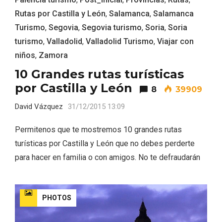
Rutas por Castilla y León
,
Salamanca
,
Salamanca
Turismo
,
Segovia
,
Segovia turismo
,
Soria
,
Soria
turismo
,
Valladolid
,
Valladolid Turismo
,
Viajar con
niños
,
Zamora
10 Grandes rutas turísticas
Feria del Vino de Toro 2026; descubre
“Otros Vinos de Toro”
por Castilla y León
8
39909
David Vázquez
31/12/2015 13:09
Permitenos que te mostremos 10 grandes rutas
turísticas por Castilla y León que no debes perderte
para hacer en familia o con amigos. No te defraudarán
PHOTOS