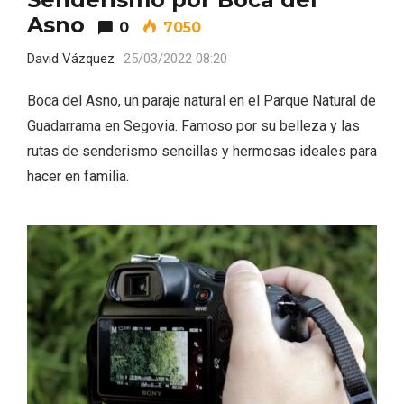
Asno
0
7050
David Vázquez
25/03/2022 08:20
Boca del Asno, un paraje natural en el Parque Natural de
Guadarrama en Segovia. Famoso por su belleza y las
Velay, una imagen renovada para el
rutas de senderismo sencillas y hermosas ideales para
vermouth de Valladolid
hacer en familia.