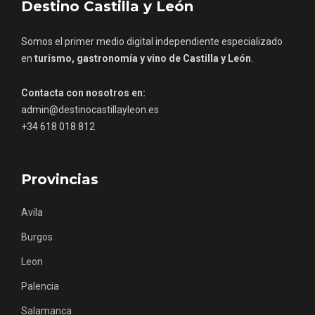
Destino Castilla y León
Somos el primer medio digital independiente especializado
en
turismo, gastronomía y vino de Castilla y León
.
Contacta con nosotros en:
admin@destinocastillayleon.es
Concierto de Navidad en Moradillo de
Roa
+34 618 018 812
Provincias
Avila
Burgos
Leon
Palencia
Salamanca