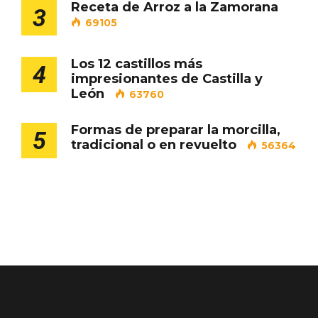
Receta de Arroz a la Zamorana
3
69105
Los 12 castillos más
4
impresionantes de Castilla y
Los Pueblos más bonitos de España, en
León
63760
Castilla y León
Formas de preparar la morcilla,
5
tradicional o en revuelto
56364