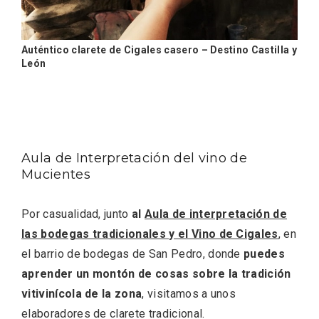
Auténtico clarete de Cigales casero – Destino Castilla y
León
Aula de Interpretación del vino de
Mucientes
Fiesta de Primavera 2026 en la Ruta del
Vino de Cigales
Por casualidad, junto
al
Aula de interpretación de
las bodegas tradicionales y el Vino de Cigales
, en
el barrio de bodegas de San Pedro, donde
puedes
aprender un montón de cosas sobre la tradición
vitivinícola de la zona
, visitamos a unos
elaboradores de clarete tradicional.