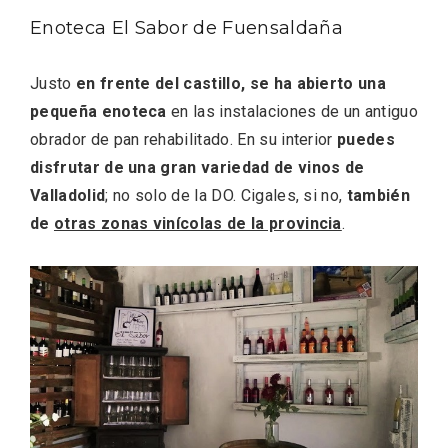
Enoteca El Sabor de Fuensaldaña
Justo
en frente del castillo, se ha abierto una
pequeña enoteca
en las instalaciones de un antiguo
obrador de pan rehabilitado. En su interior
puedes
Feria del Vino de Toro 2026; descubre
disfrutar de una gran variedad de vinos de
“Otros Vinos de Toro”
Valladolid
; no solo de la DO. Cigales, si no,
también
de
otras zonas vinícolas de la provincia
.