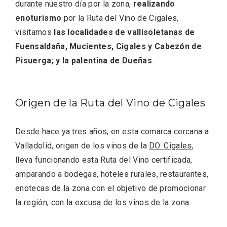
durante nuestro día por la zona,
realizando
enoturismo
por la Ruta del Vino de Cigales,
visitamos
las localidades de vallisoletanas de
Fuensaldaña, Mucientes, Cigales y Cabezón de
Pisuerga; y la palentina de Dueñas
.
Fiesta de los Fueros 2026 de Sepúlveda
y Feria de Artesanía
Origen de la Ruta del Vino de Cigales
Desde hace ya tres años, en esta comarca cercana a
Valladolid, origen de los vinos de la
DO. Cigales
,
lleva funcionando esta Ruta del Vino certificada,
amparando a bodegas, hoteles rurales, restaurantes,
enotecas de la zona con el objetivo de promocionar
la región, con la excusa de los vinos de la zona.