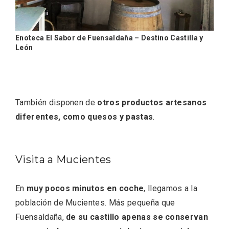
Enoteca El Sabor de Fuensaldaña – Destino Castilla y
León
V Feria Europea del Queso 2026 en
Serrada
También disponen de
otros productos artesanos
diferentes, como quesos y pastas
.
Visita a Mucientes
En
muy pocos minutos en coche
, llegamos a la
población de Mucientes. Más pequeña que
Fuensaldaña,
de su castillo apenas se conservan