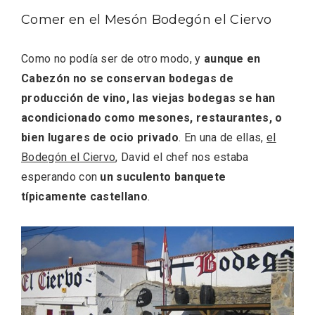
Comer en el Mesón Bodegón el Ciervo
Como no podía ser de otro modo, y
aunque en
Cabezón no se conservan bodegas de
producción de vino, las viejas bodegas se han
acondicionado como mesones, restaurantes, o
Fermoselle, ella la bella, el balcón de los
bien lugares de ocio privado
. En una de ellas,
el
Arribes
Bodegón el Ciervo
, David el chef nos estaba
esperando con
un suculento banquete
típicamente castellano
.