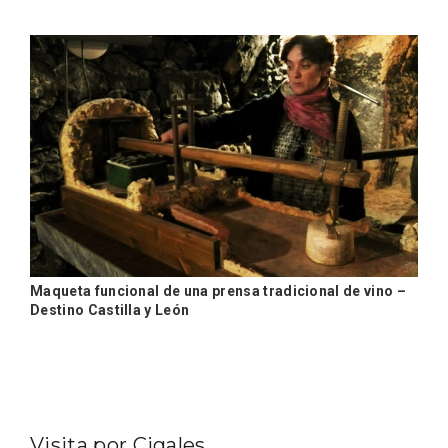
Maqueta funcional de una prensa tradicional de vino –
Enoturismo visitando la Bodega Museo
Destino Castilla y León
La Olmilla, en Peñafiel
Visita por Cigales