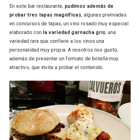
En este bar restaurante,
pudimos además de
probar tres tapas magníficas
, algunas premiadas
en concursos de tapas, un vino rosado muy especial
Porrón de Citas de 2026 en Moradillo de
elaborado con
la variedad garnacha gris
, una
Roa
variedad rara que confiere a los vinos una
personalidad muy propia. A nosotros nos gustó;
además de presentar un formato de botella muy
atractivo, que invita a probar el contenido.