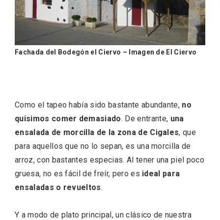
Fachada del Bodegón el Ciervo – Imagen de El Ciervo
Como el tapeo había sido bastante abundante,
no
Inauguración del Árbol de Navidad a
quisimos comer demasiado
. De entrante,
una
ganchillo de Moradillo de Roa
ensalada de morcilla de la zona de Cigales
, que
para aquellos que no lo sepan, es una morcilla de
arroz, con bastantes especias. Al tener una piel poco
gruesa, no es fácil de freír, pero es
ideal para
ensaladas o revueltos
.
Y a modo de plato principal, un clásico de nuestra