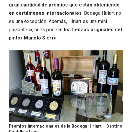
Itinerarios musicales en San Miguel del
gran cantidad de premios que están obteniendo
Pino 2026
en certámenes internacionales
. Bodega Hiriart no
es una excepción. Además, Hiriart es una mini
pinacoteca, pues poseen
los lienzos originales del
pintor Manolo Sierra
.
Premios internacionales de la Bodega Hiriart – Destino
Castilla y León