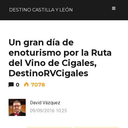
DESTINO CASTILLA Y LEÓN
Acceder
Un gran día de
Nombre de usuario o correo electrónico
enoturismo por la Ruta
del Vino de Cigales,
DestinoRVCigales
Contraseña
0
7078
David Vázquez
09/09/2016 10:25
Formulario de acceso protegido por
Login Lockdown
Recuérdame