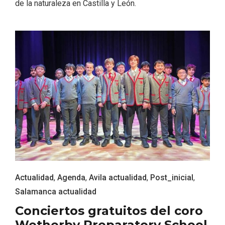
de la naturaleza en Castilla y León.
Fiesta de Primavera 2026 en la Ruta del
Vino de Cigales
Actualidad
,
Agenda
,
Avila actualidad
,
Post_inicial
,
Salamanca actualidad
Conciertos gratuitos del coro
Wetherby Preparatory School