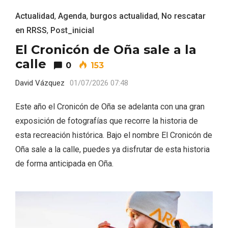
Actualidad
,
Agenda
,
burgos actualidad
,
No rescatar
en RRSS
,
Post_inicial
El Cronicón de Oña sale a la
calle
0
153
David Vázquez
01/07/2026 07:48
Este año el Cronicón de Oña se adelanta con una gran
La zonificación como recurso turístico
de la Ruta del Vino de Rueda
exposición de fotografías que recorre la historia de
esta recreación histórica. Bajo el nombre El Cronicón de
Oña sale a la calle, puedes ya disfrutar de esta historia
de forma anticipada en Oña.