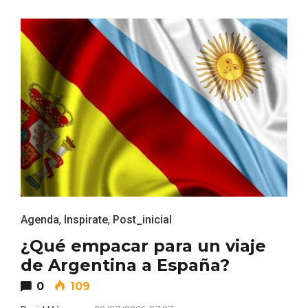
Feria del Vino de Toro 2026; descubre
“Otros Vinos de Toro”
Agenda
,
Inspirate
,
Post_inicial
¿Qué empacar para un viaje
de Argentina a España?
0
109