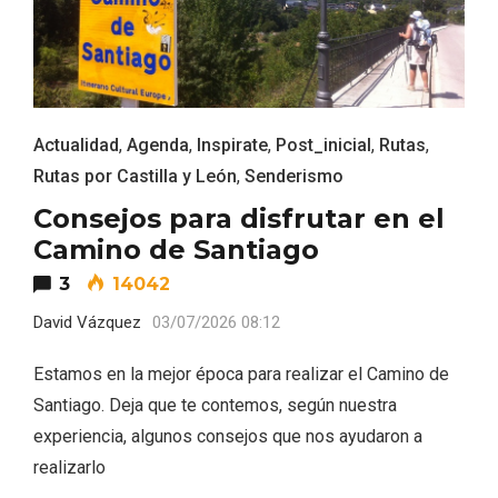
Actualidad
,
Agenda
,
Inspirate
,
Post_inicial
,
Rutas
,
Rutas por Castilla y León
,
Senderismo
Consejos para disfrutar en el
Camino de Santiago
3
14042
David Vázquez
03/07/2026 08:12
VII Feria del Vino de Sotillo 2026 ‘Sotillo,
el Vino y Yo’
Estamos en la mejor época para realizar el Camino de
Santiago. Deja que te contemos, según nuestra
experiencia, algunos consejos que nos ayudaron a
realizarlo