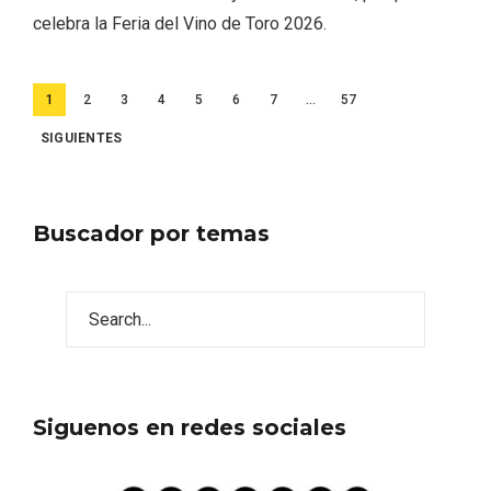
celebra la Feria del Vino de Toro 2026.
Paginación
1
2
3
4
5
6
7
…
57
de
SIGUIENTES
entradas
Buscador por temas
Disfrutar de la Semana Santa en Rueda
Siguenos en redes sociales
en 2026