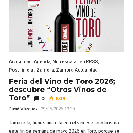
Actualidad
,
Agenda
,
No rescatar en RRSS
,
Post_inicial
,
Zamora
,
Zamora Actualidad
Feria del Vino de Toro 2026;
descubre “Otros Vinos de
Toro”
0
609
IGP Morcilla de Burgos triunfó en el
David Vázquez
29/05/2026 13:39
Salón Gourmet 2026
Toma nota, tienes una cita con el vino y el enoturismo
este fin de semana de mayo 2026 en Toro, porque se