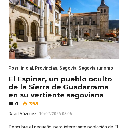
Recorre los fiordos leoneses en Riaño
Post_inicial
,
Provincias
,
Segovia
,
Segovia turismo
El Espinar, un pueblo oculto
de la Sierra de Guadarrama
en su vertiente segoviana
0
398
David Vázquez
10/07/2026 08:06
Descubre el pequeño, pero interesante población de El