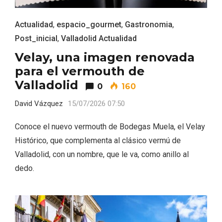
Actualidad
,
espacio_gourmet
,
Gastronomia
,
Post_inicial
,
Valladolid Actualidad
Velay, una imagen renovada
para el vermouth de
Valladolid
0
160
El Espinar, un pueblo oculto de la Sierra
de Guadarrama en su vertiente
David Vázquez
15/07/2026 07:50
segoviana
Conoce el nuevo vermouth de Bodegas Muela, el Velay
Histórico, que complementa al clásico vermú de
Valladolid, con un nombre, que le va, como anillo al
dedo.