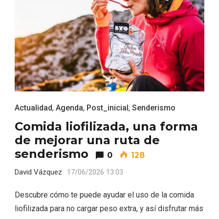
Actualidad
,
Agenda
,
Post_inicial
,
Senderismo
IV Edición del Festival de Narración Oral,
Comida liofilizada, una forma
Memoria, Tierra y Voz
de mejorar una ruta de
senderismo
0
128
David Vázquez
17/06/2026 13:03
Descubre cómo te puede ayudar el uso de la comida
liofilizada para no cargar peso extra, y así disfrutar más