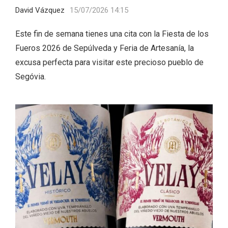
David Vázquez
15/07/2026 14:15
Este fin de semana tienes una cita con la Fiesta de los
Fueros 2026 de Sepúlveda y Feria de Artesanía, la
excusa perfecta para visitar este precioso pueblo de
Segóvia.
Velay, una imagen renovada para el
vermouth de Valladolid