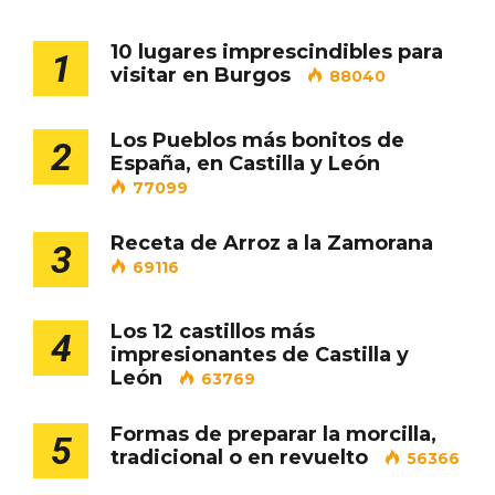
10 lugares imprescindibles para
1
Cigales inaugura la musealización de los
visitar en Burgos
88040
arcos de la Iglesia de Santiago Apóstol
Los Pueblos más bonitos de
2
España, en Castilla y León
77099
Receta de Arroz a la Zamorana
3
69116
Los 12 castillos más
4
impresionantes de Castilla y
León
63769
Formas de preparar la morcilla,
5
tradicional o en revuelto
56366