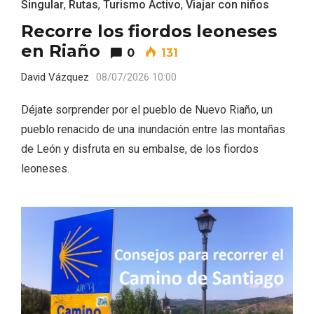
Singular
,
Rutas
,
Turismo Activo
,
Viajar con niños
Recorre los fiordos leoneses
en Riaño
0
131
David Vázquez
08/07/2026 10:00
Déjate sorprender por el pueblo de Nuevo Riaño, un
pueblo renacido de una inundación entre las montañas
de León y disfruta en su embalse, de los fiordos
leoneses.
Conciertos gratuitos del coro Wetherby
Preparatory School en Ávila y Salamanca