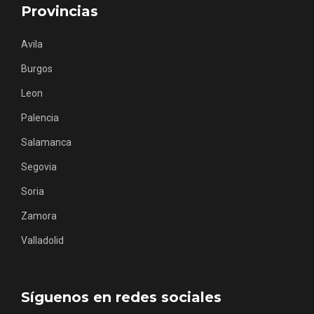
Provincias
Avila
Burgos
Los Pueblos más bonitos de España, en
Leon
Castilla y León
Palencia
Salamanca
Segovia
Soria
Zamora
Valladolid
Síguenos en redes sociales