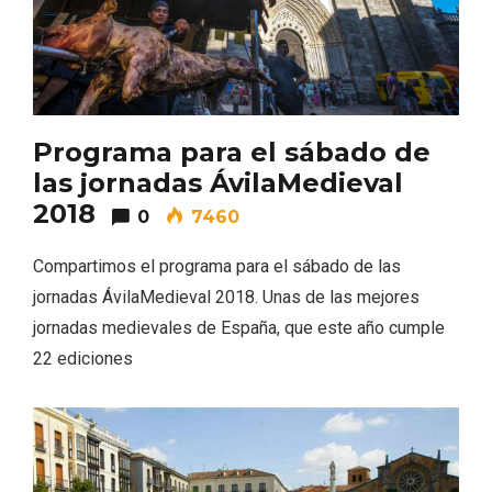
Programa para el sábado de
las jornadas ÁvilaMedieval
2018
0
7460
Compartimos el programa para el sábado de las
Belén segoviano, otra escusa más para
jornadas ÁvilaMedieval 2018. Unas de las mejores
visitar Sepúlveda estas Navidades
jornadas medievales de España, que este año cumple
22 ediciones