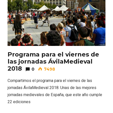
Programa para el viernes de
las jornadas ÁvilaMedieval
2018
0
7498
III Ruta de la Morcilla de Burgos IGP, en
Aranda de Duero
Compartimos el programa para el viernes de las
jornadas ÁvilaMedieval 2018. Unas de las mejores
jornadas medievales de España, que este año cumple
22 ediciones