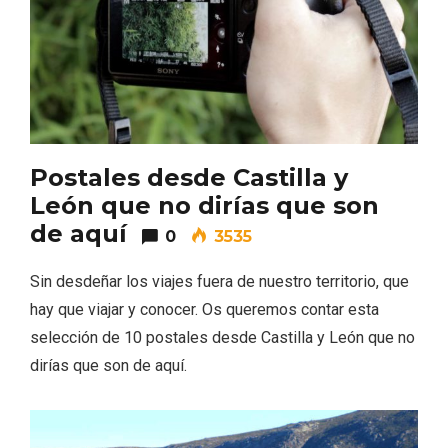
Postales desde Castilla y
V Feria Europea del Queso 2026 en
León que no dirías que son
Serrada
de aquí
0
3535
Sin desdeñar los viajes fuera de nuestro territorio, que
hay que viajar y conocer. Os queremos contar esta
selección de 10 postales desde Castilla y León que no
dirías que son de aquí.