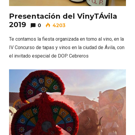
Presentación del VinyTÁvila
2019
0
4203
Te contamos la fiesta organizada en torno al vino, en la
IV Concurso de tapas y vinos en la ciudad de Ávila, con
el invitado especial de DOP. Cebreros
Fermoselle, ella la bella, el balcón de los
Arribes