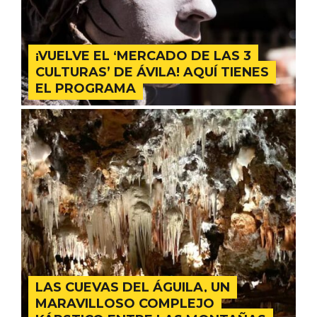
¡VUELVE EL ‘MERCADO DE LAS 3
CULTURAS’ DE ÁVILA! AQUÍ TIENES
Fiesta de los Fueros 2026 de Sepúlveda
EL PROGRAMA
y Feria de Artesanía
LAS CUEVAS DEL ÁGUILA, UN
MARAVILLOSO COMPLEJO