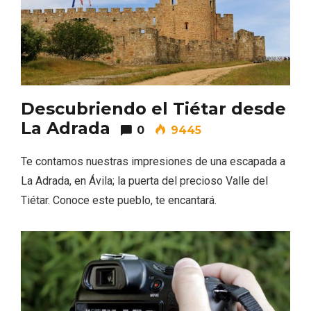
Feria del Vino de Toro 2026; descubre
Descubriendo el Tiétar desde
“Otros Vinos de Toro”
La Adrada
0
9445
Te contamos nuestras impresiones de una escapada a
La Adrada, en Ávila; la puerta del precioso Valle del
Tiétar. Conoce este pueblo, te encantará.