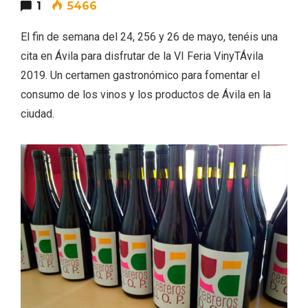
1
5466
El fin de semana del 24, 256 y 26 de mayo, tenéis una
cita en Ávila para disfrutar de la VI Feria VinyTÁvila
2019. Un certamen gastronómico para fomentar el
consumo de los vinos y los productos de Ávila en la
Concierto de Navidad en Moradillo de
ciudad.
Roa