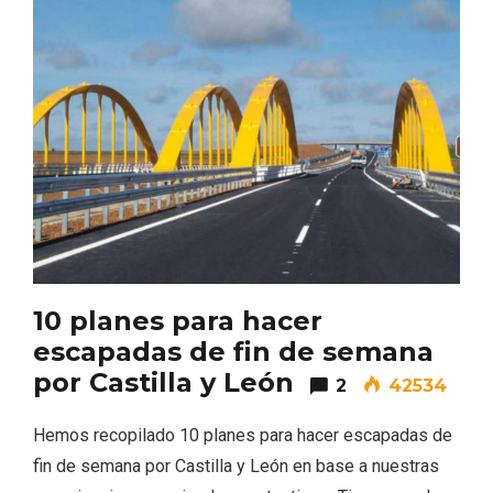
10 planes para hacer
escapadas de fin de semana
Noche de Terror en las Bodegas de
por Castilla y León
Moradillo de Roa
2
42534
Hemos recopilado 10 planes para hacer escapadas de
fin de semana por Castilla y León en base a nuestras