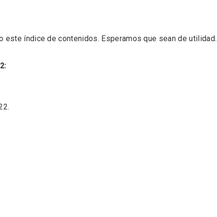
o este índice de contenidos. Esperamos que sean de utilidad.
2:
22
.
nocturno por
IGP Morcilla de Burgo
lid
triunfó en el Salón G
2026