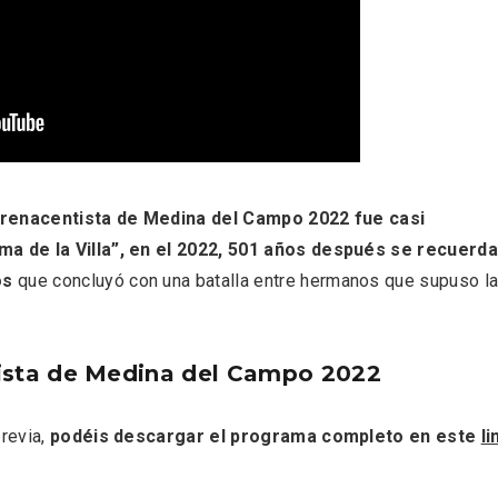
eblos más bonitos de
Concierto de Navidad
renacentista de Medina del Campo 2022 fue casi
 en Castilla y León
Moradillo de Roa
a de la Villa”, en el 2022, 501 años después se recuerda
os
que concluyó con una batalla entre hermanos que supuso l
ista de Medina del Campo 2022
revia,
podéis descargar el programa completo en este
li