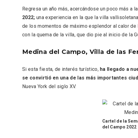
Fiesta de los Fueros 2026 de
Velay,
Regresa un año más, acercándose un poco más a la
Sepúlveda y Feria de
para e
Artesanía
Vallado
2022;
una experiencia en la que la villa vallisolet
de los momentos de máximo esplendor al calor de l
con la quema de la villa, que dio pie al inicio de l
Medina del Campo, Villa de las Fe
Si esta fiesta, de interés turístico,
ha llegado a nu
se convirtió en una de las más importantes ciu
Nueva York del siglo XV.
Cartel de la Se
El Cronicón de Oña sale a la
Concier
del Campo 2022
calle
coro W
School