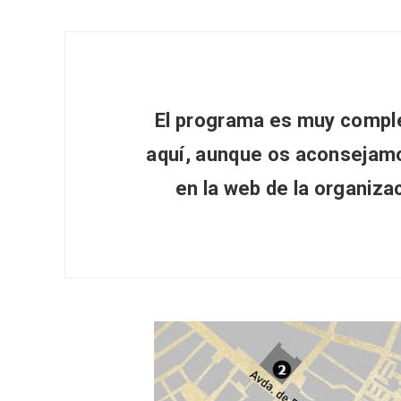
Inauguración del Árbol de
El árbo
El programa es muy comple
Navidad a ganchillo de
Fuente
Moradillo de Roa
aquí, aunque os aconsejam
en la web de la organiz