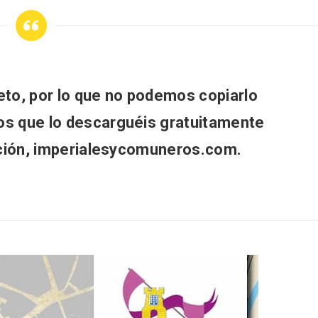
l de Navidad de
Belén segoviano, otra
to, por lo que no podemos copiarlo
rrebollo
escusa más para visit
Sepúlveda estas Nav
os que lo descarguéis gratuitamente
ación, imperialesycomuneros.com.