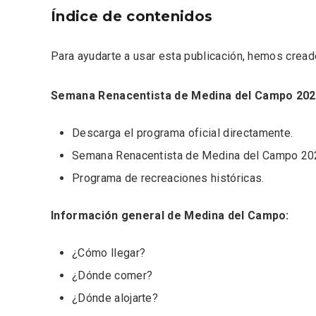
Índice de contenidos
Para ayudarte a usar esta publicación, hemos cread
Semana Renacentista de Medina del Campo 202
Descarga el programa oficial directamente
.
Semana Renacentista de Medina del Campo 20
Programa de recreaciones históricas
.
Enoturismo visitando la
Paseo 
Información general de Medina del Campo:
Bodega Museo La Olmilla, en
Vallado
Peñafiel
¿Cómo llegar?
¿Dónde comer?
¿Dónde alojarte?