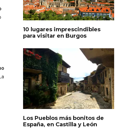
oculto
Recorre los fiordos leoneses
o
arrama
en Riaño
iana
o
10 lugares imprescindibles
para visitar en Burgos
po
La
Feria del Vino de Toro 2026;
descubre “Otros Vinos de
Toro”
Los Pueblos más bonitos de
otillo
España, en Castilla y León
 Yo’