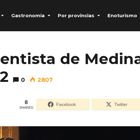
Gastronomia
Por provincias
Enoturismo
ntista de Medin
2
0
2807
8
Facebook
Twitter
SHARES
Formulario de acceso protegido por
Login Lockdown