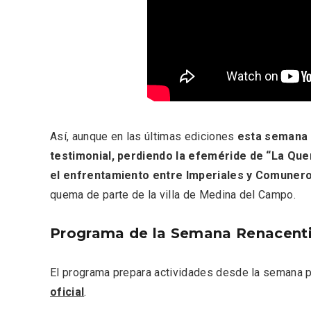
Porrón de Citas de 2026 en
Los Pu
Así, aunque en las últimas ediciones
esta semana 
Moradillo de Roa
España,
testimonial, perdiendo la efeméride de “La Quem
el enfrentamiento entre Imperiales y Comuner
quema de parte de la villa de Medina del Campo.
Programa de la Semana Renacent
El programa prepara actividades desde la semana p
oficial
.