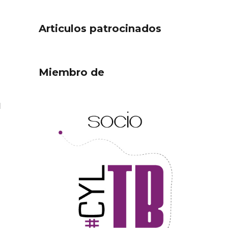
Articulos patrocinados
Miembro de
l
ejor
Cigales inaugura la
ufa
musealización de los arcos
de la Iglesia de Santiago
Apóstol