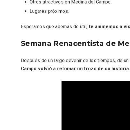
Otros atractivos en Medina del Campo
.
Lugares próximos
.
Esperamos que además de útil,
te animemos a visi
Semana Renacentista de Me
Después de un largo devenir de los tiempos, de un 
Semana Santa en la Ribera
Itinera
Campo volvió a retomar un trozo de su historia
del Duero 2026
Miguel