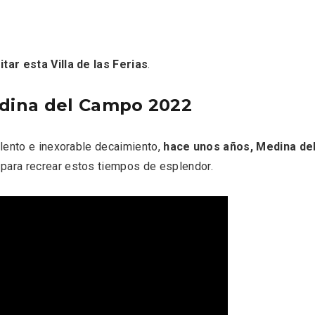
tar esta Villa de las Ferias
.
dina del Campo 2022
lento e inexorable decaimiento,
hace unos años, Medina de
rios musicales en San
En marzo, vuelve la m
para recrear estos tiempos de esplendor.
 del Pino 2026
gastronomía de la Tr
Negra de Soria