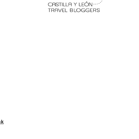
 en
Fermoselle, ella la bella, el
balcón de los Arribes
a
nk