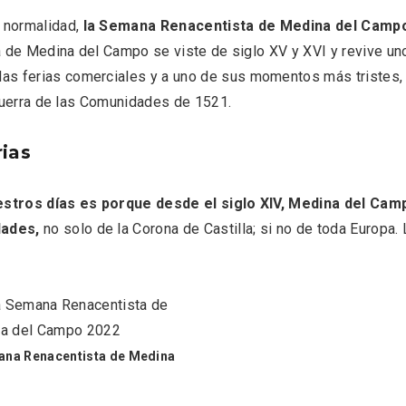
 una imagen renovada
El Espinar, un pueblo 
 normalidad,
la Semana Renacentista de Medina del Camp
l vermouth de
de la Sierra de Guad
lid
en su vertiente segov
ana de Medina del Campo se viste de siglo XV y XVI y revive un
as ferias comerciales y a uno de sus momentos más tristes,
a Guerra de las Comunidades de 1521.
rias
estros días es porque desde el siglo XIV, Medina del Cam
dades,
no solo de la Corona de Castilla; si no de toda Europa. 
mana Renacentista de Medina
tos gratuitos del
VII Feria del Vino de S
etherby Preparatory
2026 ‘Sotillo, el Vino y
 en Ávila y Salamanca