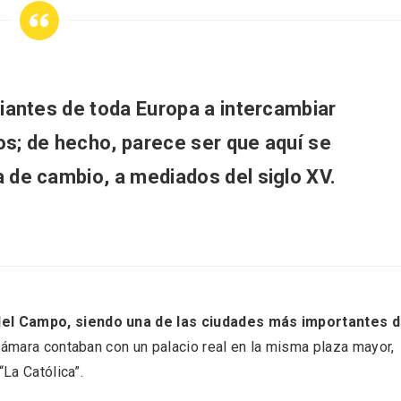
ciantes de toda Europa a intercambiar
os; de hecho, parece ser que aquí se
a de cambio, a mediados del siglo XV.
ificación como
IV Edición del Festiva
del Campo, siendo una de las ciudades más importantes 
 turístico de la Ruta
Narración Oral, Memor
no de Rueda
Tierra y Voz
stámara contaban con un palacio real en la misma plaza mayor,
“La Católica”.