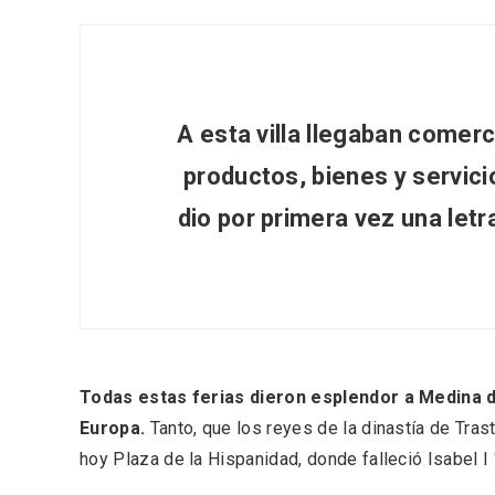
A esta villa llegaban comer
productos, bienes y servici
dio por primera vez una letr
V Feria Europea del Queso
La zon
Todas estas ferias dieron esplendor a Medina 
2026 en Serrada
recurso
del Vi
Europa.
Tanto, que los reyes de la dinastía de Tra
hoy Plaza de la Hispanidad, donde falleció Isabel I 