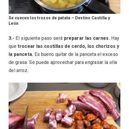
Se cuecen los trozos de patata – Destino Castilla y
León
3.-
El siguiente paso será
preparar las carnes.
Hay
que
trocear las costillas de cerdo, los chorizos y
V Feria Europea del Queso 2026 en
la panceta.
Es bueno quitar de la panceta el exceso
Serrada
de grasa. Se puede aprovechar para engrasar la olla
del arroz.