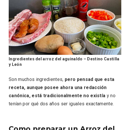
Ingredientes del arroz del aguinaldo – Destino Castilla
y León
Conciertos gratuitos del coro Wetherby
Son muchos ingredientes,
pero pensad que esta
Preparatory School en Ávila y Salamanca
receta, aunque posee ahora una redacción
canónica, está tradicionalmente no existía
y no
tenían por qué dos años ser iguales exactamente.
Como preparar un Arroz del