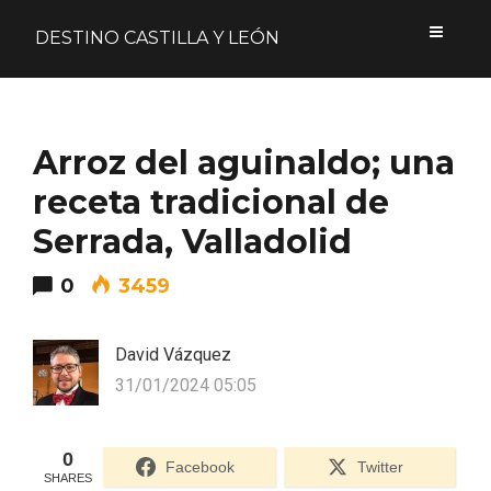
DESTINO CASTILLA Y LEÓN
Acceder
Arroz del aguinaldo; una
Nombre de usuario o correo electrónico
receta tradicional de
Serrada, Valladolid
0
3459
Contraseña
David Vázquez
31/01/2024 05:05
Formulario de acceso protegido por
Login Lockdown
Recuérdame
0
Facebook
Twitter
SHARES