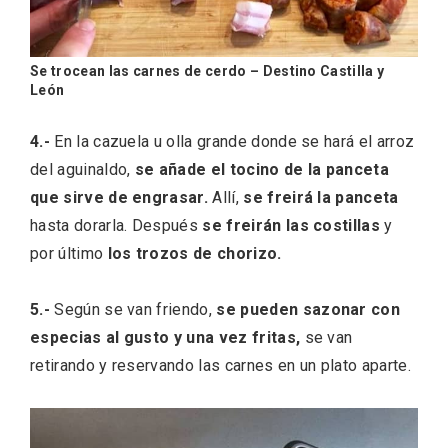
Se trocean las carnes de cerdo – Destino Castilla y
León
4.-
En la cazuela u olla grande donde se hará el arroz
del aguinaldo,
se añade el tocino de la panceta
que sirve de engrasar.
Allí,
se freirá la panceta
La zonificación como recurso turístico
hasta dorarla. Después
se freirán las costillas
y
de la Ruta del Vino de Rueda
por último
los trozos de chorizo.
5.-
Según se van friendo,
se pueden sazonar con
especias al gusto y una vez fritas,
se van
retirando y reservando las carnes en un plato aparte.