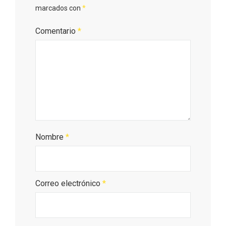
marcados con
*
Comentario
*
Nombre
*
III Ruta de la Morcilla de Burgos IGP, en
Aranda de Duero
Correo electrónico
*