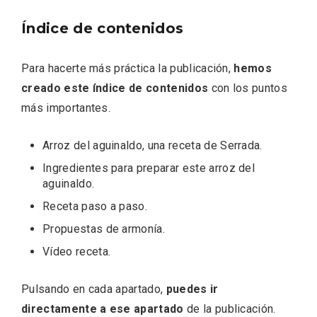
Índice de contenidos
Para hacerte más práctica la publicación,
hemos
Fiesta de los Fueros 2026 de Sepúlveda
creado este índice de contenidos
con los puntos
y Feria de Artesanía
más importantes.
Arroz del aguinaldo, una receta de Serrada
.
Ingredientes para preparar este arroz del
aguinaldo
.
Receta paso a paso
.
Propuestas de armonía
.
Vídeo receta
.
Pulsando en cada apartado,
puedes ir
directamente a ese apartado
de la publicación.