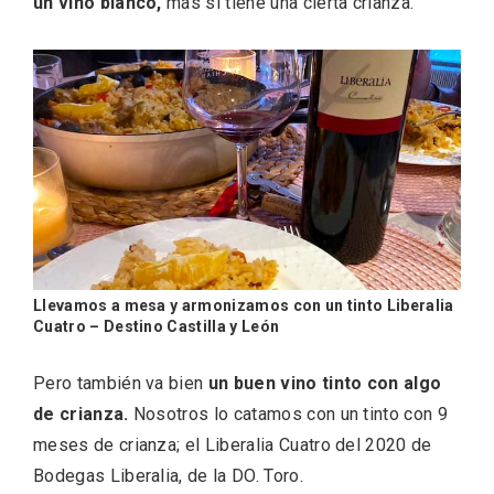
Itinerarios musicales en San Miguel del
un vino blanco,
más si tiene una cierta crianza.
Pino 2026
Llevamos a mesa y armonizamos con un tinto Liberalia
Cuatro – Destino Castilla y León
Pero también va bien
un buen vino tinto con algo
de crianza.
Nosotros lo catamos con un tinto con 9
meses de crianza; el Liberalia Cuatro del 2020 de
Bodegas Liberalia, de la DO. Toro.