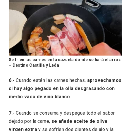
Se fríen las carnes en la cazuela donde se hará el arroz
– Destino Castilla y León
IV Edición del Festival de Narración Oral,
Memoria, Tierra y Voz
6.-
Cuando estén las carnes hechas,
aprovechamos
si hay algo pegado en la olla desgrasando con
medio vaso de vino blanco.
7.-
Cuando se consuma y despegue todo el sabor
dejado por la carne,
se añade aceite de oliva
virgen extra
y se sofríen dos dientes de ajo y la