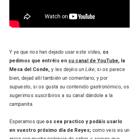
Cigales inaugura la musealización de los
arcos de la Iglesia de Santiago Apóstol
Y ya que nos han dejado usar este vídeo,
os
pedimos que entréis en
su canal de YouTube
, la
Mesa del Conde,
y les dejéis un
Like
; si os parece
bien, dejad allí también un comentario; y por
supuesto, si os gusta su contenido gastronómico, os
sugerimos suscribiros a su canal dándole a la
campanita.
Esperamos que
os sea practico y podáis usarlo
en vuestro próximo día de Reyes;
como veis es un
arroz con mucha potencia de sabor, y seguro que