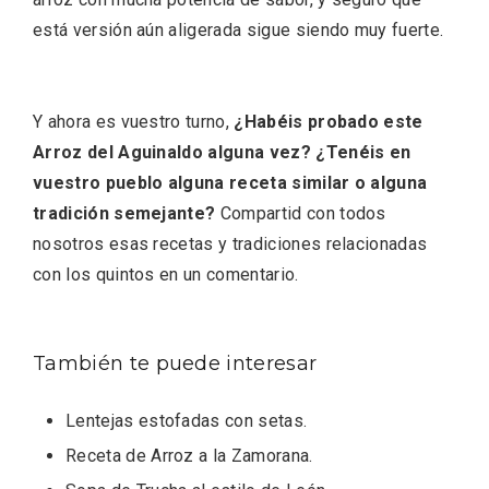
está versión aún aligerada sigue siendo muy fuerte.
Porrón de Citas de 2026 en Moradillo de
Y ahora es vuestro turno,
¿Habéis probado este
Roa
Arroz del Aguinaldo alguna vez? ¿Tenéis en
vuestro pueblo alguna receta similar o alguna
tradición semejante?
Compartid con todos
nosotros esas recetas y tradiciones relacionadas
con los quintos en un comentario.
También te puede interesar
Lentejas estofadas con setas
.
Receta de Arroz a la Zamorana
.