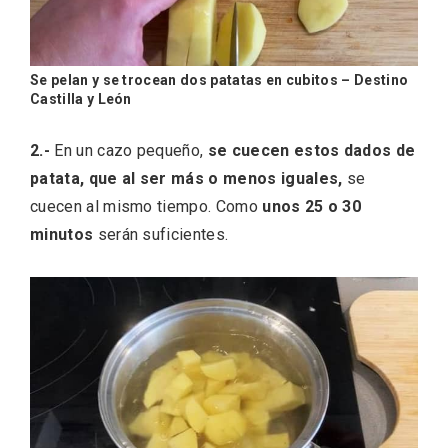
Se pelan y se trocean dos patatas en cubitos – Destino
Castilla y León
Feria del Vino de Toro 2026; descubre
2.-
En un cazo pequeño,
se cuecen estos dados de
“Otros Vinos de Toro”
patata, que al ser más o menos iguales,
se
cuecen al mismo tiempo. Como
unos 25 o 30
minutos
serán suficientes.