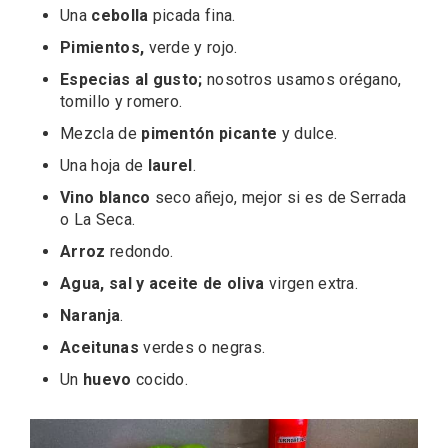
Una
cebolla
picada fina.
Pimientos,
verde y rojo.
Especias al gusto;
nosotros usamos orégano,
tomillo y romero.
Mezcla de
pimentón picante
y dulce.
Una hoja de
laurel
.
Vino blanco
seco añejo, mejor si es de Serrada
o La Seca.
El Cronicón de Oña sale a la calle
Arroz
redondo.
Agua, sal y aceite de oliva
virgen extra.
Naranja
.
Aceitunas
verdes o negras.
Un
huevo
cocido.