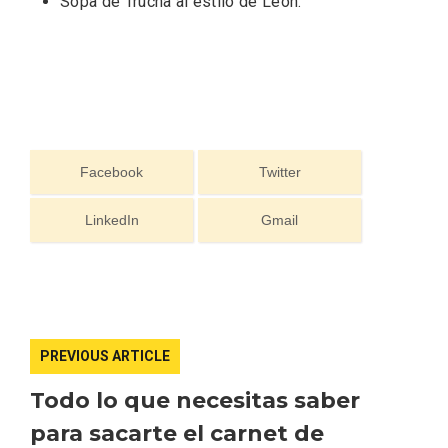
Sopa de Trucha al estilo de León
.
Los Pueblos más bonitos de España, en
Castilla y León
Facebook
Twitter
LinkedIn
Gmail
PREVIOUS ARTICLE
Todo lo que necesitas saber
para sacarte el carnet de