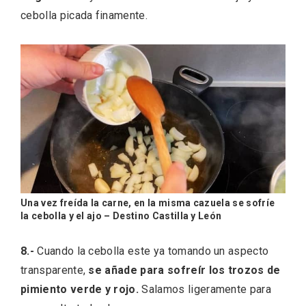
cebolla picada finamente.
Fiesta de Primavera 2026 en la Ruta del
Vino de Cigales
Una vez freída la carne, en la misma cazuela se sofríe
la cebolla y el ajo – Destino Castilla y León
8.-
Cuando la cebolla este ya tomando un aspecto
transparente,
se añade para sofreír los trozos de
pimiento verde y rojo.
Salamos ligeramente para