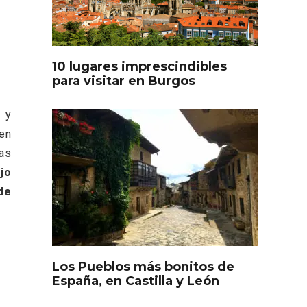
oculto
Recorre los fiordos leoneses
arrama
en Riaño
iana
10 lugares imprescindibles
para visitar en Burgos
 y
en
jas
jo
Feria del Vino de Toro 2026;
 de
descubre “Otros Vinos de
Toro”
Los Pueblos más bonitos de
otillo
España, en Castilla y León
 Yo’