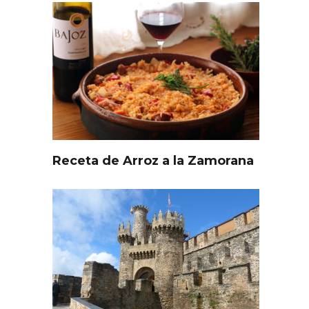
Receta de Arroz a la Zamorana
l de
Fiesta de Primavera 2026 en
ia,
la Ruta del Vino de Cigales