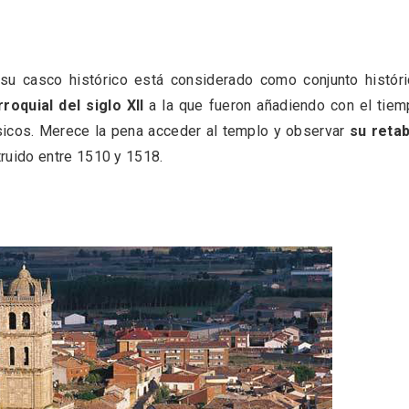
su casco histórico está considerado como conjunto histór
rroquial del siglo XII
a la que fueron añadiendo con el tie
sicos. Merece la pena acceder al templo y observar
su retab
ruido entre 1510 y 1518.
nocturno por
IGP Morcilla de Burgo
lid
triunfó en el Salón G
2026