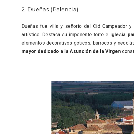
2. Dueñas (Palencia)
Dueñas fue villa y señorío del Cid Campeador y 
artístico. Destaca su imponente torre e
iglesia pa
elementos decorativos góticos, barrocos y neoclá
mayor dedicado a la Asunción de la Virgen
const
Enoturismo visitando la
Paseo 
Bodega Museo La Olmilla, en
Vallado
Peñafiel