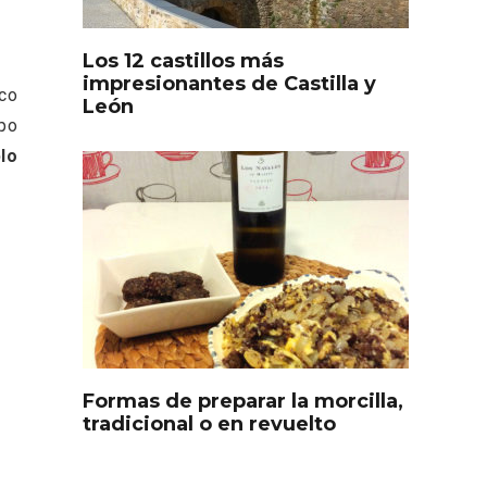
Los 12 castillos más
impresionantes de Castilla y
ico
León
mpo
lo
s
Disfrutar de la Semana
ourmet
Santa en Rueda en 2026
Formas de preparar la morcilla,
tradicional o en revuelto