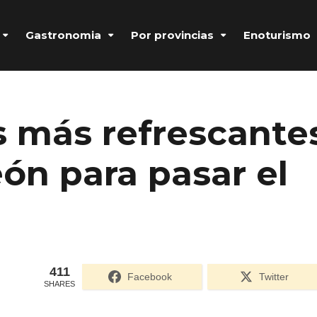
Gastronomia
Por provincias
Enoturismo
s más refrescante
eón para pasar el
411
Formulario de acceso protegido por
Login Lockdown
Facebook
Twitter
SHARES