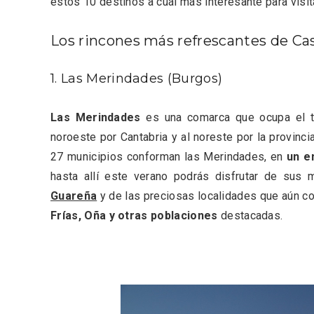
estos 10 destinos a cuál más interesante para visi
Fiesta de los Fueros 2026 de
Velay,
Sepúlveda y Feria de
para e
Artesanía
Vallado
Los rincones más refrescantes de Cas
1. Las Merindades (Burgos)
Las Merindades
es una comarca que ocupa el t
noroeste por Cantabria y al noreste por la provinc
27 municipios conforman las Merindades, en
un e
hasta allí este verano podrás disfrutar de sus 
Guareña
y de las preciosas localidades que aún 
Frías, Oña y otras poblaciones
destacadas.
El Cronicón de Oña sale a la
Concier
calle
coro W
School