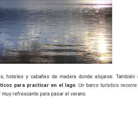
l de Navidad de
Belén segoviano, otra
rrebollo
escusa más para visit
Sepúlveda estas Nav
gs, hoteles y cabañas de madera donde alojarse. También 
ticos para practicar en el lago
. Un barco turístico recorre
r muy refrescante para pasar el verano.