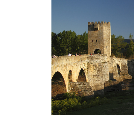
V Feria Europea del Queso
La zon
2026 en Serrada
recurso
del Vi