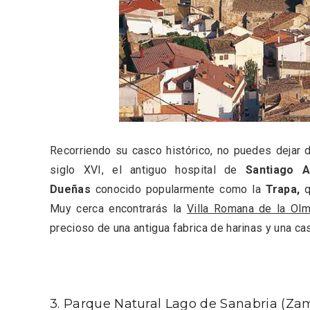
Recorriendo su casco histórico, no puedes dejar d
Semana Santa en la Ribera
Itinera
siglo XVI, el antiguo hospital de
Santiago A
del Duero 2026
Miguel
Dueñas
conocido popularmente como la
Trapa,
q
Muy cerca encontrarás la
Villa Romana de la Ol
precioso de una antigua fabrica de harinas y una c
3. Parque Natural Lago de Sanabria (Za