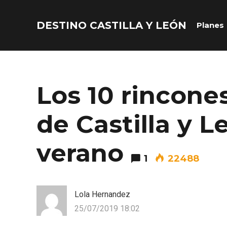
DESTINO CASTILLA Y LEÓN
Planes
Acceder
Nombre de usuario o correo electrónico
Los 10 rincone
de Castilla y L
Contraseña
verano
1
22488
Lola Hernandez
25/07/2019 18:02
Recuérdame