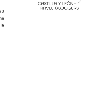
20
una
la
 en
Fermoselle, ella la bella, el
balcón de los Arribes