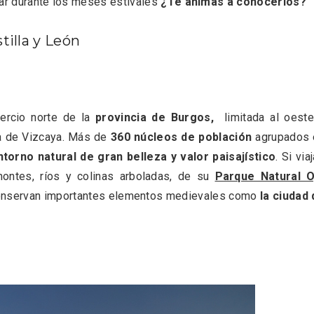
tar durante los meses estivales
¿Te animas a conocerlos?
 una imagen renovada
El Espinar, un pueblo 
l vermouth de
de la Sierra de Guad
lid
en su vertiente segov
tilla y León
ercio norte de la
provincia de Burgos,
limitada al oeste
ia de Vizcaya. Más de
360 núcleos de población
agrupados 
ntorno natural de gran belleza y valor paisajístico
. Si via
montes, ríos y colinas arboladas, de su
Parque Natural O
conservan importantes elementos medievales como
la ciudad
tos gratuitos del
VII Feria del Vino de S
etherby Preparatory
2026 ‘Sotillo, el Vino y
 en Ávila y Salamanca