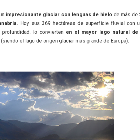
 un
impresionante glaciar con lenguas de hielo
de más de 
anabria.
Hoy sus 369 hectáreas de superficie fluvial con 
 profundidad, lo convierten
en el mayor lago natural de 
(siendo el lago de origen glaciar más grande de Europa).
eblos más bonitos de
Concierto de Navidad
 en Castilla y León
Moradillo de Roa