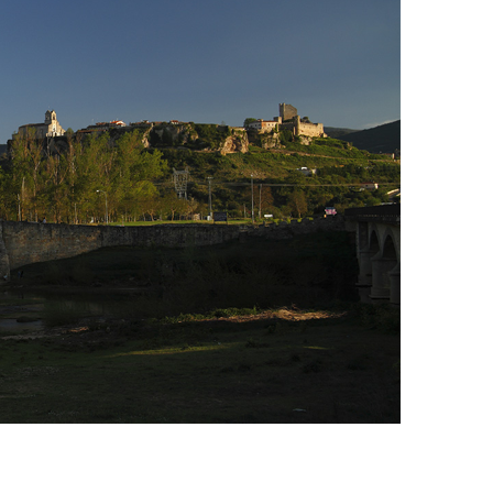
ificación como
IV Edición del Festiva
 turístico de la Ruta
Narración Oral, Memor
no de Rueda
Tierra y Voz