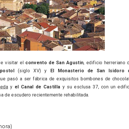
e visitar el
convento de San Agustin
, edificio herreriano 
rios musicales en San
En marzo, vuelve la m
postol
(siglo XV) y
El Monasterio de San Isidoro 
 del Pino 2026
gastronomía de la Tr
Negra de Soria
ue pasó a ser fábrica de exquisitos bombones de chocolat
meda
y
el Canal de Castilla
y su esclusa 37, con un edifi
asa de escudero recientemente rehabilitada.
mora)