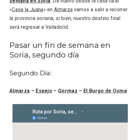
semana en Soria
. De nuevo desde la casa rural
ACCEDER
«
Casa la Juana
» en
Almarza
vamos a salir a recorrer
la provincia soriana, si bien, nuestro destino final
será regresar a Valladolid.
Ultimas entradas
Pasar un fin de semana en
Soria, segundo día
Segundo Día
:
Almarza
–
Espejo
–
Gormaz
–
El Burgo de Osma