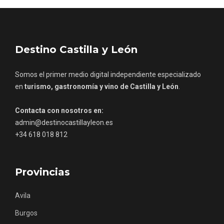
Destino Castilla y León
Somos el primer medio digital independiente especializado
en
turismo, gastronomía y vino de Castilla y León
.
Contacta con nosotros en:
admin@destinocastillayleon.es
+34 618 018 812
Noche de Terror en las Bodegas de
Provincias
Moradillo de Roa
Avila
Burgos