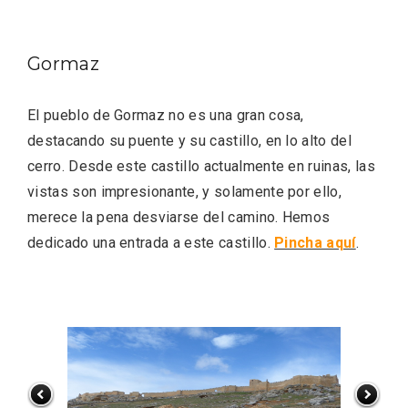
Gormaz
El pueblo de Gormaz no es una gran cosa,
Feria del Vino de Toro 2026; descubre
destacando su puente y su castillo, en lo alto del
“Otros Vinos de Toro”
cerro. Desde este castillo actualmente en ruinas, las
vistas son impresionante, y solamente por ello,
merece la pena desviarse del camino. Hemos
dedicado una entrada a este castillo.
Pincha aquí
.