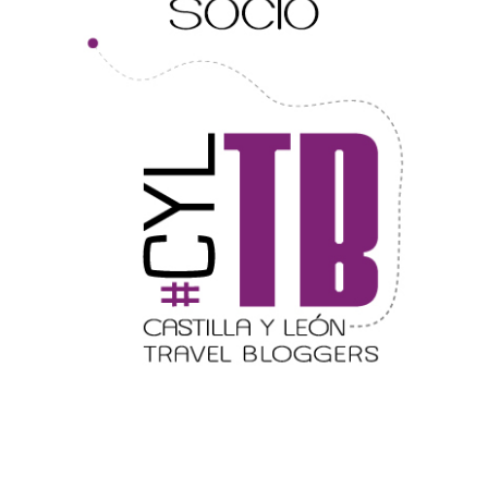
III Ruta de la Morcilla de Burgos IGP, en
Aranda de Duero