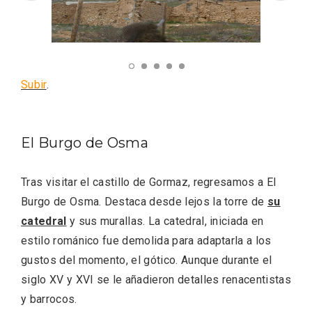
Subir
.
V Feria Europea del Queso 2026 en
Serrada
El Burgo de Osma
Tras visitar el castillo de Gormaz, regresamos a El
Burgo de Osma. Destaca desde lejos la torre de
su
catedral
y sus murallas. La catedral, iniciada en
estilo románico fue demolida para adaptarla a los
gustos del momento, el gótico. Aunque durante el
siglo XV y XVI se le añadieron detalles renacentistas
y barrocos.