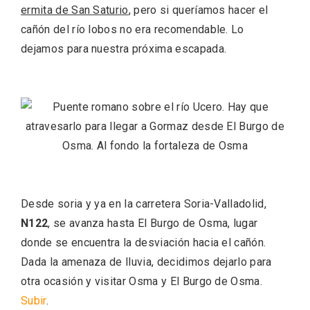
ermita de San Saturio
, pero si queríamos hacer el
cañón del río lobos no era recomendable. Lo
dejamos para nuestra próxima escapada.
VII Feria del Vino de Sotillo 2026 ‘Sotillo,
Desde soria y ya en la carretera Soria-Valladolid,
el Vino y Yo’
N122
, se avanza hasta El Burgo de Osma, lugar
donde se encuentra la desviación hacia el cañón.
Dada la amenaza de lluvia, decidimos dejarlo para
otra ocasión y visitar Osma y El Burgo de Osma.
Subir
.