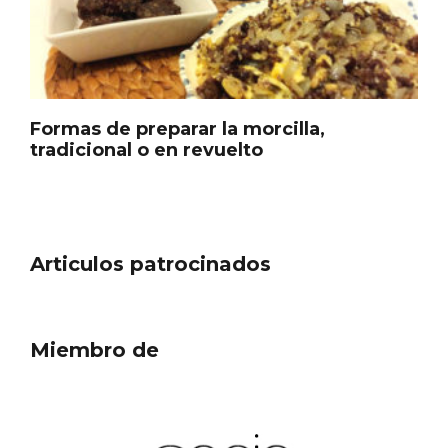
Formas de preparar la morcilla,
tradicional o en revuelto
Articulos patrocinados
Belén segoviano, otra escusa más para
visitar Sepúlveda estas Navidades
Miembro de