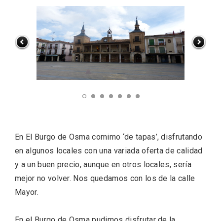
Fiesta de Primavera 2026 en la Ruta del
En El Burgo de Osma comimo ‘de tapas’, disfrutando
Vino de Cigales
en algunos locales con una variada oferta de calidad
y a un buen precio, aunque en otros locales, sería
mejor no volver. Nos quedamos con los de la calle
Mayor.
En el Burgo de Osma pudimos disfrutar de la