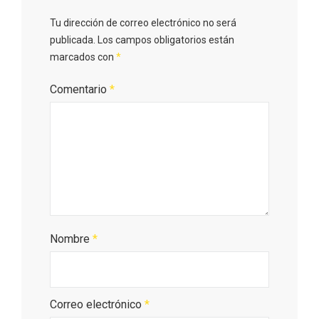
Tu dirección de correo electrónico no será
publicada.
Los campos obligatorios están
Cigales inaugura la musealización de los
marcados con
*
arcos de la Iglesia de Santiago Apóstol
Comentario
*
Nombre
*
Correo electrónico
*