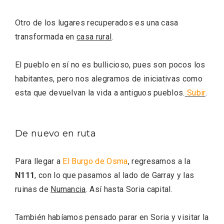
Otro de los lugares recuperados es una casa
transformada en
casa rural
.
El pueblo en sí no es bullicioso, pues son pocos los
habitantes, pero nos alegramos de iniciativas como
esta que devuelvan la vida a antiguos pueblos.
Subir
.
Conciertos gratuitos del coro Wetherby
De nuevo en ruta
Preparatory School en Ávila y Salamanca
Para llegar a
El Burgo de Osma
, regresamos a la
N111
, con lo que pasamos al lado de Garray y las
ruinas de
Numancia
. Así hasta Soria capital.
También habíamos pensado parar en Soria y visitar la