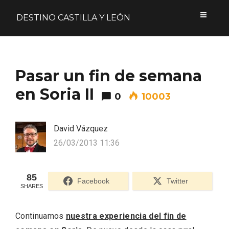
DESTINO CASTILLA Y LEÓN
Acceder
Pasar un fin de semana
Nombre de usuario o correo electrónico
en Soria II
0
10003
David Vázquez
Contraseña
26/03/2013 11:36
85
Facebook
Twitter
SHARES
Formulario de acceso protegido por
Login Lockdown
Recuérdame
Continuamos
nuestra experiencia del fin de