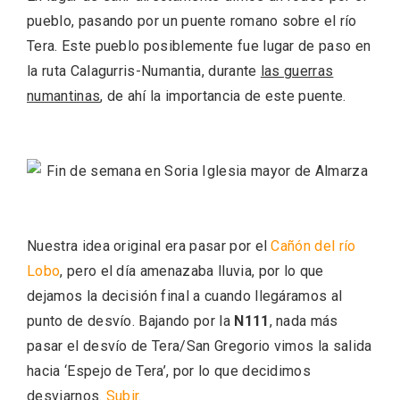
pueblo, pasando por un puente romano sobre el río
Tera. Este pueblo posiblemente fue lugar de paso en
la ruta Calagurris-Numantia, durante
las guerras
numantinas
, de ahí la importancia de este puente.
El Espinar, un pueblo oculto de la Sierra
de Guadarrama en su vertiente
segoviana
Nuestra idea original era pasar por el
Cañón del río
Lobo
, pero el día amenazaba lluvia, por lo que
dejamos la decisión final a cuando llegáramos al
punto de desvío. Bajando por la
N111
, nada más
pasar el desvío de Tera/San Gregorio vimos la salida
hacia ‘Espejo de Tera’, por lo que decidimos
desviarnos.
Subir
.