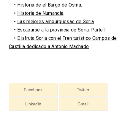
•
Historia de el Burgo de Osma
.
•
Historia de Numancia
.
•
Las mejores amburguesas de Soria
.
•
Escaparse a la provincia de Soria, Parte I
.
•
Disfruta Soria con el Tren turístico Campos de
Castilla dedicado a Antonio Machado
.
Facebook
Twitter
IGP Morcilla de Burgos triunfó en el
LinkedIn
Gmail
Salón Gourmet 2026