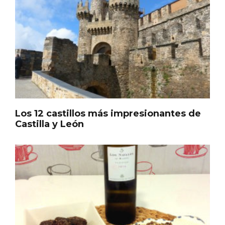
Los 12 castillos más impresionantes de
Castilla y León
El árbol de Navidad de Fuenterrebollo