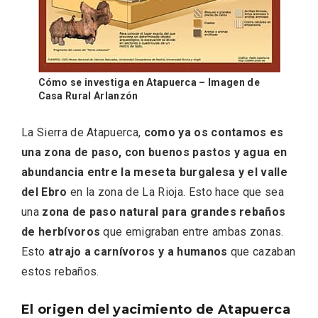
Cómo se investiga en Atapuerca – Imagen de
Casa Rural Arlanzón
La Sierra de Atapuerca,
como ya os contamos es
una zona de paso, con buenos pastos y agua en
abundancia entre la meseta burgalesa y el valle
del Ebro
en la zona de La Rioja. Esto hace que sea
una
zona de paso natural para grandes rebaños
de herbívoros
que emigraban entre ambas zonas.
Esto
atrajo a carnívoros y a humanos
que cazaban
estos rebaños.
Semana Santa en la Ribera del Duero
El origen del yacimiento de Atapuerca
2026