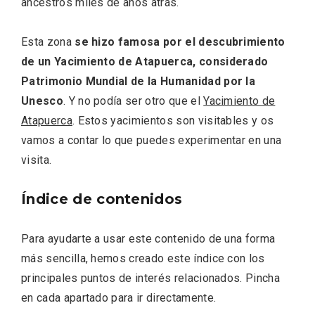
ancestros miles de años atrás.
Esta zona
se hizo famosa por el descubrimiento
de un Yacimiento de Atapuerca, considerado
Patrimonio Mundial de la Humanidad por la
Fiesta de los Fueros 2026 de Sepúlveda
y Feria de Artesanía
Unesco
. Y no podía ser otro que el
Yacimiento de
Atapuerca
. Estos yacimientos son visitables y os
vamos a contar lo que puedes experimentar en una
visita.
Índice de contenidos
Para ayudarte a usar este contenido de una forma
más sencilla, hemos creado este índice con los
principales puntos de interés relacionados. Pincha
en cada apartado para ir directamente.