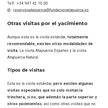
Telf.: +34 947 42 10 00
@.:
reservasatapuerca@fundacionatapuerca.es
Otras visitas por el yacimiento
Aunque esta es la visita estándar,
totalmente
recomendable, existen otras modalidades de
visita
. La visita Atapuerca Espeleo y la visita
Atapuerca Natural.
Belén segoviano, otra escusa más para
visitar Sepúlveda estas Navidades
Tipos de visitas
Esta es la visita estándar,
pero existen algunas
visitas especiales que no solo visitan la
trinchera, si no, que además la parte superior y
otros yacimientos
, así como otras visitas que no