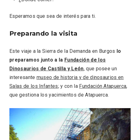
Esperamos que sea de interés para ti.
Preparando la visita
Este viaje a la Sierra de la Demanda en Burgos
lo
El Espinar, un pueblo oculto de la Sierra
preparamos junto a la
Fundación de los
de Guadarrama en su vertiente
Dinosaurios de Castilla y León
, que posee un
segoviana
interesante
museo de historia y de dinosaurios en
Salas de los Infantes
; y con la
Fundación Atapuerca
,
que gestiona los yacimientos de Atapuerca.