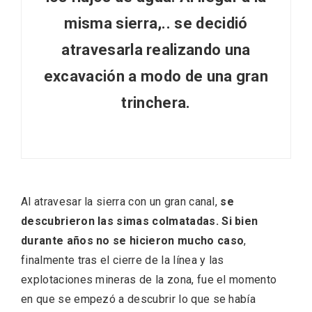
misma sierra,..
se decidió
Cigales inaugura la musealización de los
atravesarla realizando una
arcos de la Iglesia de Santiago Apóstol
excavación a modo de una gran
trinchera
.
Al atravesar la sierra con un gran canal,
se
descubrieron las simas colmatadas. Si bien
durante años no se hicieron mucho caso
,
finalmente tras el cierre de la línea y las
explotaciones mineras de la zona, fue el momento
en que se empezó a descubrir lo que se había