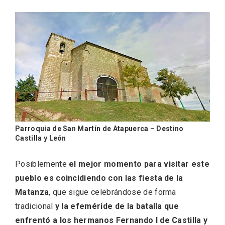
Parroquia de San Martín de Atapuerca – Destino
Conciertos gratuitos del coro Wetherby
Castilla y León
Preparatory School en Ávila y Salamanca
Posiblemente
el mejor momento para visitar este
pueblo es coincidiendo con las fiesta de la
Matanza
, que sigue celebrándose de forma
tradicional
y la efeméride de la batalla que
enfrentó a los hermanos Fernando I de Castilla y