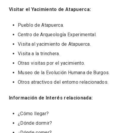
Visitar el Yacimiento de Atapuerca:
Pueblo de Atapuerca
.
Centro de Arqueología Experimental
.
Visita al yacimiento de Atapuerca
.
Velay, una imagen renovada para el
vermouth de Valladolid
Visita a la trinchera
.
Otras visitas por el yacimiento
.
Museo de la Evolución Humana de Burgos
.
Otros atractivos del entorno relacionados
.
Información de Interés relacionada:
¿Cómo llegar?
¿Dónde dormir?
¿Dónde comer?