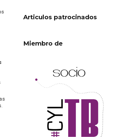
os
Articulos patrocinados
Miembro de
s
ejor
Cigales inaugura la
ufa
musealización de los arcos
s
de la Iglesia de Santiago
Apóstol
vas
s.