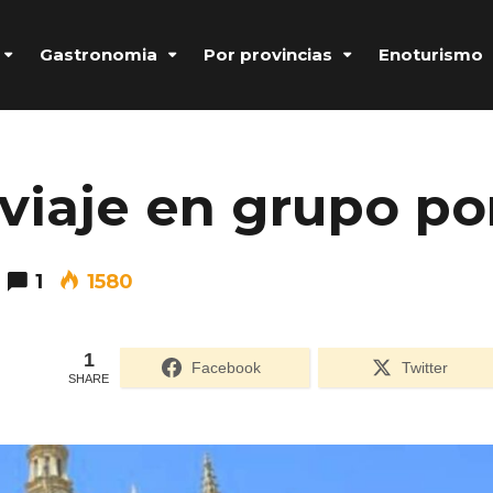
Gastronomia
Por provincias
Enoturismo
viaje en grupo po
1
1580
1
Facebook
Twitter
SHARE
Formulario de acceso protegido por
Login Lockdown