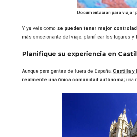
Documentación para viajar p
Y ya veis como
se pueden tener mejor controlad
Inauguración del Árbol de
El árbo
más emocionante del viaje: planificar los lugares y 
Navidad a ganchillo de
Fuente
Moradillo de Roa
Planifique su experiencia en Casti
Aunque para gentes de fuera de España,
Castilla y
realmente una única comunidad autónoma;
una r