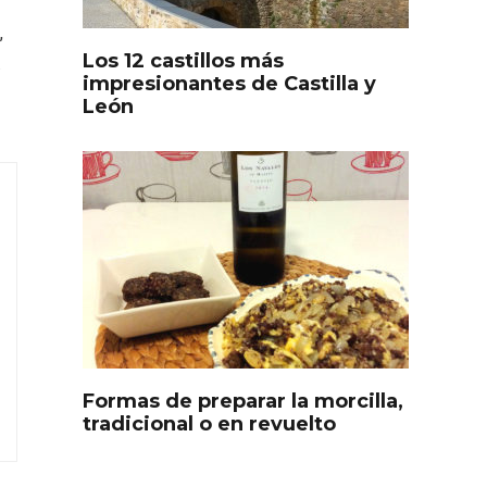
,
Los 12 castillos más
.
impresionantes de Castilla y
León
s
Disfrutar de la Semana
ourmet
Santa en Rueda en 2026
Formas de preparar la morcilla,
tradicional o en revuelto