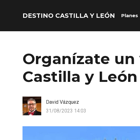
DESTINO CASTILLA Y LEÓN
Planes
Acceder
Nombre de usuario o correo electrónico
Organízate un 
Castilla y León
Contraseña
David Vázquez
31/08/2023 14:03
Recuérdame