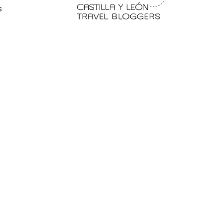
s
 en
Fermoselle, ella la bella, el
balcón de los Arribes