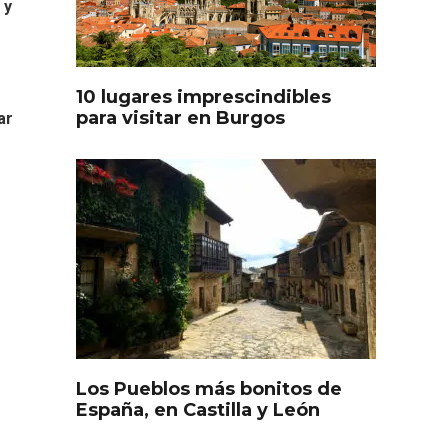
 y
oculto
Recorre los fiordos leoneses
arrama
en Riaño
iana
10 lugares imprescindibles
para visitar en Burgos
ar
Feria del Vino de Toro 2026;
descubre “Otros Vinos de
Toro”
Los Pueblos más bonitos de
otillo
España, en Castilla y León
 Yo’