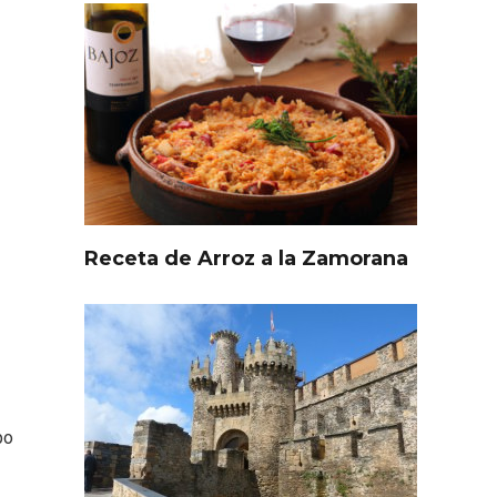
Receta de Arroz a la Zamorana
l de
Fiesta de Primavera 2026 en
ia,
la Ruta del Vino de Cigales
po