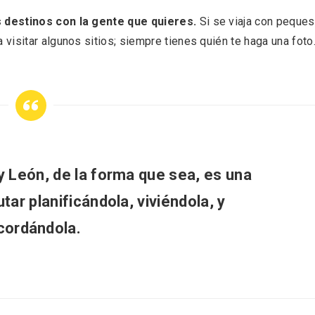
 destinos con la gente que quieres.
Si se viaja con peques
isitar algunos sitios; siempre tienes quién te haga una foto
 y León, de la forma que sea, es una
utar planificándola, viviéndola, y
nocturno por
IGP Morcilla de Burgo
lid
triunfó en el Salón G
cordándola.
2026