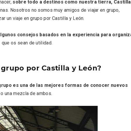
hacer,
sobre todo a destinos como nuestra tierra, Castilla
 una imagen renovada
El Espinar, un pueblo 
l vermouth de
de la Sierra de Guad
as. Nosotros no somos muy amigos de viajar en grupo,
lid
en su vertiente segov
r un viaje en grupo por Castilla y León.
algunos consejos basados en la experiencia para organiz
ue os sean de utilidad.
grupo por Castilla y León?
n grupo es una de las mejores formas de conocer nuevos
s o una mezcla de ambos.
tos gratuitos del
VII Feria del Vino de S
etherby Preparatory
2026 ‘Sotillo, el Vino y
 en Ávila y Salamanca