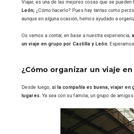
Viajar, es una de las mejores cosas que se pueden 
Fiesta de los Fueros 2026 de
Velay,
Sepúlveda y Feria de
para e
León;
¿Cómo hacerlo? Pues hay tantas como person
Artesanía
Vallado
aunque en alguna ocasión, hemos ayudado a organiza
Os vamos a contar, en base a nuestra experiencia,
un viaje en grupo por Castilla y León.
Esperamos q
¿Cómo organizar un viaje en 
Desde luego,
si la compañía es buena, viajar e
lugares.
Ya sea con su familia, un grupo de amigo
El Cronicón de Oña sale a la
Concier
calle
coro W
School