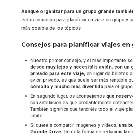
Aunque organizar para un grupo grande tambié
estos consejos para planificar un viaje en grupo y
más posible de los tópicos.
Consejos para planificar viajes en
Nuestro primer consejo, y el más importante s
desde muy lejos y necesitáis avión, con u
Semana Santa en la Ribera
Itinera
privado
para este viaje,
en lugar de billetes 
del Duero 2026
Miguel
avión privado, es que suele ser más rentable q
cómodo y mucho más divertido
para el grupo
En segundo lugar, os aconsejamos
que reserv
con antelación es que probablemente obtendréi
También significa que tendréis todo el viaje p
límite.
Si queréis compartir imágenes y vídeos,
una b
Google Drive.
De esta forma se reducirán las 