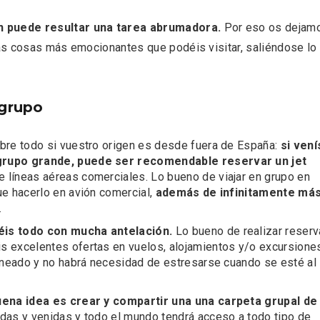
n puede resultar una tarea abrumadora.
Por eso os dejam
 las cosas más emocionantes que podéis visitar, saliéndose lo
 grupo
obre todo si vuestro origen es desde fuera de España:
si vení
n grupo grande, puede ser recomendable reservar un
jet
rios musicales en San
En marzo, vuelve la m
de líneas aéreas comerciales. Lo bueno de viajar en grupo en
 del Pino 2026
gastronomía de la Tr
ue hacerlo en avión comercial,
además de infinitamente má
Negra de Soria
.
éis todo con mucha antelación.
Lo bueno de realizar reser
s excelentes ofertas en vuelos, alojamientos y/o excursione
laneado y no habrá necesidad de estresarse cuando se esté al
uena idea es crear y compartir una una carpeta grupal de
idas y venidas y todo el mundo tendrá acceso a todo tipo de