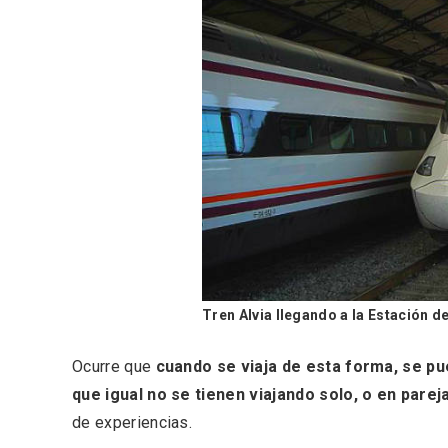
Tren Alvia llegando a la Estación 
V Feria Europea del Queso
La zon
2026 en Serrada
recurso
Ocurre que
cuando se viaja de esta forma, se p
del Vi
que igual no se tienen viajando solo, o en pareja
de experiencias.