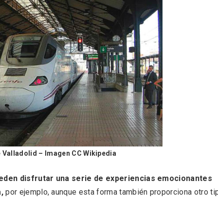
de Valladolid – Imagen CC Wikipedia
ificación como
IV Edición del Festiva
 turístico de la Ruta
Narración Oral, Memor
ueden disfrutar una serie de experiencias emocionantes
no de Rueda
Tierra y Voz
,
por ejemplo, aunque esta forma también proporciona otro ti