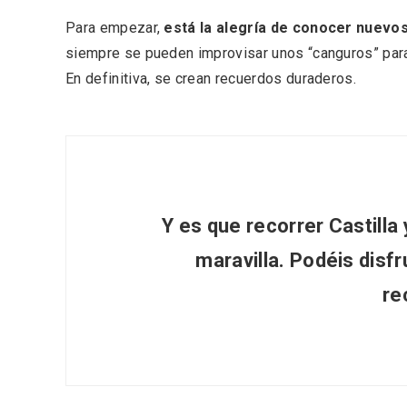
Para empezar,
está la alegría de conocer nuevos
siempre se pueden improvisar unos “canguros” para v
En definitiva, se crean recuerdos duraderos.
Y es que recorrer Castilla
maravilla. Podéis disfr
Enoturismo visitando la
Paseo 
Bodega Museo La Olmilla, en
Vallado
re
Peñafiel