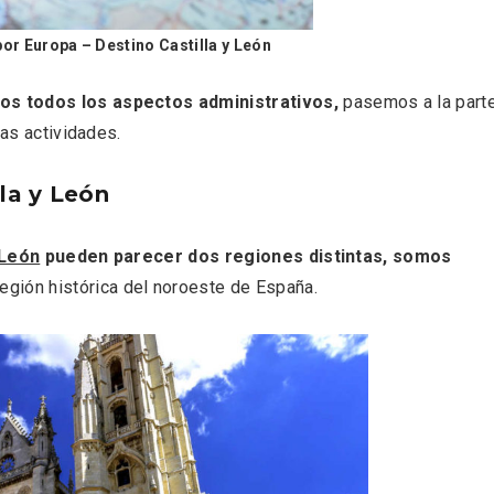
or Europa – Destino Castilla y León
os todos los aspectos administrativos,
pasemos a la part
l de Navidad de
Belén segoviano, otra
las actividades.
rrebollo
escusa más para visit
Sepúlveda estas Nav
lla y León
 León
pueden parecer dos regiones distintas, somos
egión histórica del noroeste de España.