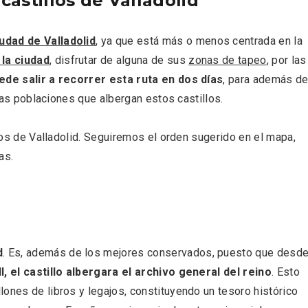
 castillos de Valladolid
iudad de Valladolid
, ya que está más o menos centrada en la
la ciudad
, disfrutar de alguna de sus
zonas de tapeo
, por las
ede salir a recorrer esta ruta en dos días
, para además d
 las poblaciones que albergan estos castillos.
eblos más bonitos de
Concierto de Navidad
llos de Valladolid. Seguiremos el orden sugerido en el mapa,
 en Castilla y León
Moradillo de Roa
as.
d
. Es, además de los mejores conservados, puesto que desd
, el castillo albergara el archivo general del reino
. Esto
ones de libros y legajos, constituyendo un tesoro histórico