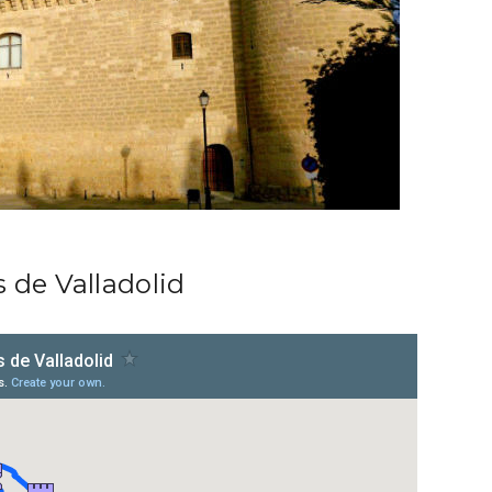
s de Valladolid
nocturno por
IGP Morcilla de Burgo
lid
triunfó en el Salón G
2026