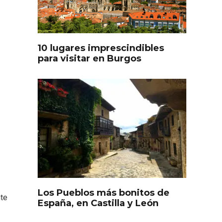
oculto
Recorre los fiordos leoneses
arrama
en Riaño
iana
10 lugares imprescindibles
para visitar en Burgos
Feria del Vino de Toro 2026;
descubre “Otros Vinos de
Toro”
Los Pueblos más bonitos de
nte
otillo
España, en Castilla y León
 Yo’