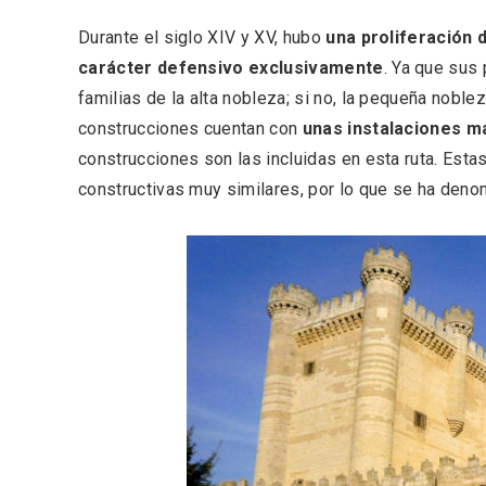
Durante el siglo XIV y XV, hubo
una proliferación 
carácter defensivo exclusivamente
. Ya que sus
familias de la alta nobleza; si no, la pequeña nobl
construcciones cuentan con
unas instalaciones m
construcciones son las incluidas en esta ruta. Est
constructivas muy similares, por lo que se ha deno
V Feria Europea del Queso
La zon
2026 en Serrada
recurso
del Vi