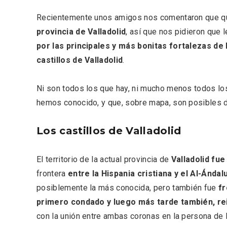
Fiesta de los Fueros 2026 de
Velay,
Sepúlveda y Feria de
para e
Recientemente unos amigos nos comentaron que qu
Artesanía
Vallado
provincia de Valladolid
, así que nos pidieron que
por las principales y más bonitas fortalezas de 
castillos de Valladolid
.
Ni son todos los que hay, ni mucho menos todos lo
hemos conocido, y que, sobre mapa, son posibles d
Los castillos de Valladolid
El territorio de la actual provincia de
Valladolid fue
frontera
entre la Hispania cristiana y el Al-Ánd
posiblemente la más conocida, pero también fue
fr
primero condado y luego más tarde también, rei
El Cronicón de Oña sale a la
Concier
calle
coro W
con la unión entre ambas coronas en la persona de Fe
School