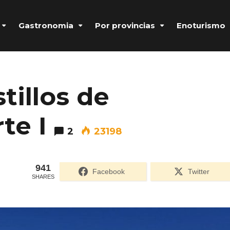
Gastronomia
Por provincias
Enoturismo
tillos de
te I
2
23198
941
Facebook
Twitter
SHARES
Formulario de acceso protegido por
Login Lockdown