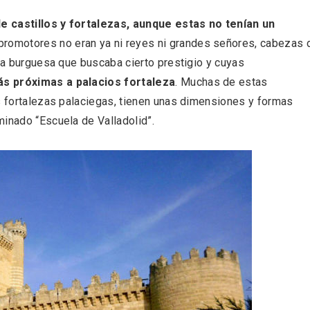
de castillos y fortalezas, aunque estas no tenían un
 promotores no eran ya ni reyes ni grandes señores, cabezas 
eza burguesa que buscaba cierto prestigio y cuyas
ás próximas a palacios fortaleza
. Muchas de estas
as fortalezas palaciegas, tienen unas dimensiones y formas
minado “Escuela de Valladolid”.
ificación como
IV Edición del Festiva
 turístico de la Ruta
Narración Oral, Memor
no de Rueda
Tierra y Voz