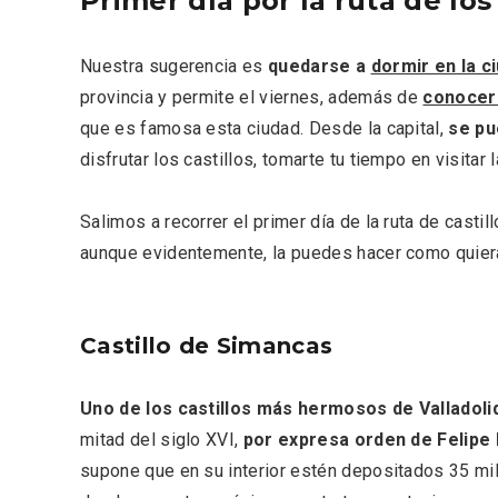
Primer día por la ruta de los
Nuestra sugerencia es
quedarse a
dormir en la c
provincia y permite el viernes, además de
conocer 
que es famosa esta ciudad. Desde la capital,
se pu
disfrutar los castillos, tomarte tu tiempo en visitar
Porrón de Citas de 2026 en
Los Pu
Salimos a recorrer el primer día de la ruta de casti
Moradillo de Roa
España,
aunque evidentemente, la puedes hacer como quier
Castillo de Simancas
Uno de los castillos más hermosos de Valladoli
mitad del siglo XVI,
por expresa orden de Felipe II
supone que en su interior estén depositados 35 mill