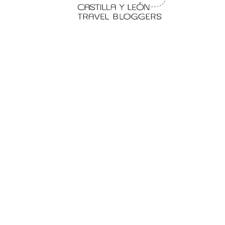
e
 en
Fermoselle, ella la bella, el
balcón de los Arribes
e