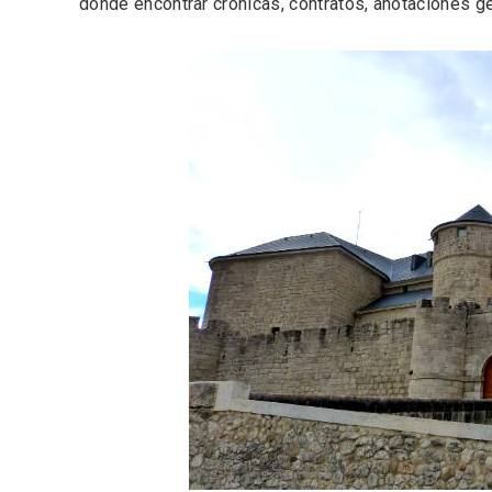
donde encontrar crónicas, contratos, anotaciones g
Inauguración del Árbol de
El árbo
Navidad a ganchillo de
Fuente
Moradillo de Roa