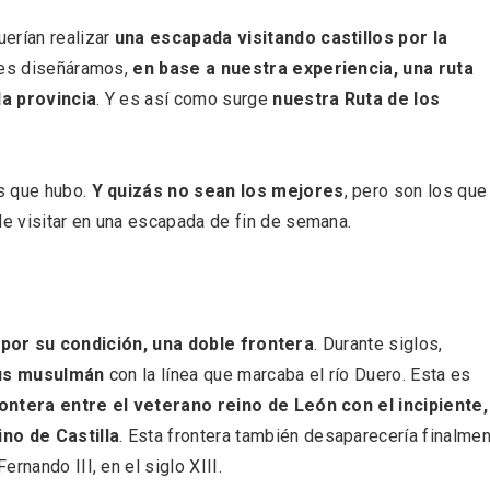
 una imagen renovada
El Espinar, un pueblo 
l vermouth de
de la Sierra de Guad
erían realizar
una escapada visitando castillos por la
lid
en su vertiente segov
 les diseñáramos,
en base a nuestra experiencia, una ruta
la provincia
. Y es así como surge
nuestra Ruta de los
s que hubo.
Y quizás no sean los mejores
, pero son los que
e visitar en una escapada de fin de semana.
 por su condición, una doble frontera
. Durante siglos,
alus musulmán
con la línea que marcaba el río Duero. Esta es
ontera entre el veterano reino de León con el incipiente,
no de Castilla
. Esta frontera también desaparecería finalme
tos gratuitos del
VII Feria del Vino de S
etherby Preparatory
2026 ‘Sotillo, el Vino y
rnando III, en el siglo XIII.
 en Ávila y Salamanca