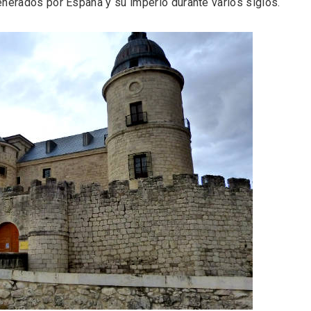
enerados por España y su imperio durante varios siglos.
l de Navidad de
Belén segoviano, otra
rrebollo
escusa más para visit
Sepúlveda estas Nav