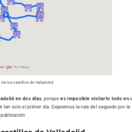
rios musicales en San
En marzo, vuelve la m
 del Pino 2026
gastronomía de la Tr
Negra de Soria
 de los castillos de Valladolid
ladolid en dos días
, porque
es imposible visitarlo todo en 
ir tan solo el primer día. Dejaremos la ruta del segundo por la
 publicación.