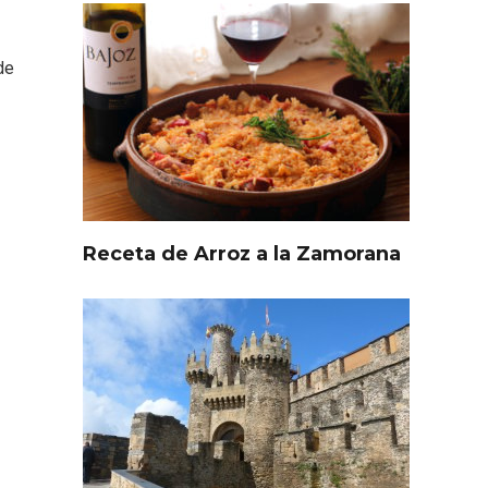
de
Receta de Arroz a la Zamorana
l de
Fiesta de Primavera 2026 en
ia,
la Ruta del Vino de Cigales