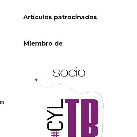
Articulos patrocinados
Miembro de
ejor
Cigales inaugura la
ufa
musealización de los arcos
de la Iglesia de Santiago
Apóstol
un