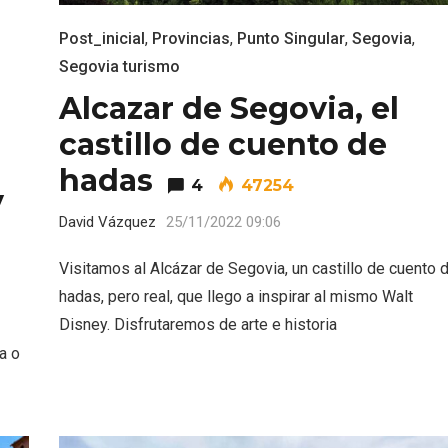
Post_inicial
,
Provincias
,
Punto Singular
,
Segovia
,
Segovia turismo
Alcazar de Segovia, el
castillo de cuento de
hadas
4
47254
y
David Vázquez
25/11/2022 09:06
Visitamos al Alcázar de Segovia, un castillo de cuento 
hadas, pero real, que llego a inspirar al mismo Walt
Disney. Disfrutaremos de arte e historia
ificación como
IV Edición del Festiva
ia o
 turístico de la Ruta
Narración Oral, Memor
no de Rueda
Tierra y Voz