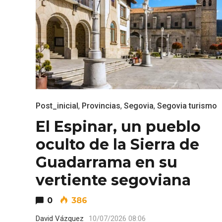
ACCEDER
Ultimas entradas
Post_inicial
,
Provincias
,
Segovia
,
Segovia turismo
El Espinar, un pueblo
oculto de la Sierra de
Guadarrama en su
vertiente segoviana
0
386
David Vázquez
10/07/2026 08:06