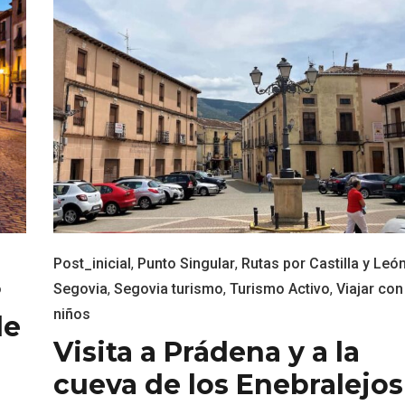
nocturno por
IGP Morcilla de Burgo
Post_inicial
,
Punto Singular
,
Rutas por Castilla y Leó
lid
triunfó en el Salón G
o
Segovia
,
Segovia turismo
,
Turismo Activo
,
Viajar con
2026
niños
de
Visita a Prádena y a la
cueva de los Enebralejos