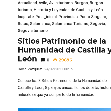
Actualidad
,
Avila
,
Avila turismo
,
Burgos
,
Burgos
turismo
,
Historia y Leyendas de Castilla y León
,
Inspirate
,
Post_inicial
,
Provincias
,
Punto Singular
,
Rutas
,
Salamanca
,
Salamanca Turismo
,
Segovia
,
Segovia turismo
Sitios Patrimonio de la
Humanidad de Castilla 
León
0
29896
David Vázquez
24/02/2023 08:15
Conoce los 8 Sitios Patrimonio de la Humanidad de
V Feria Europea del Queso
La zon
Castilla y León, 8 parajes únicos llenos de arte, histor
2026 en Serrada
recurso
naturaleza que ya son parte de la humanidad
del Vi