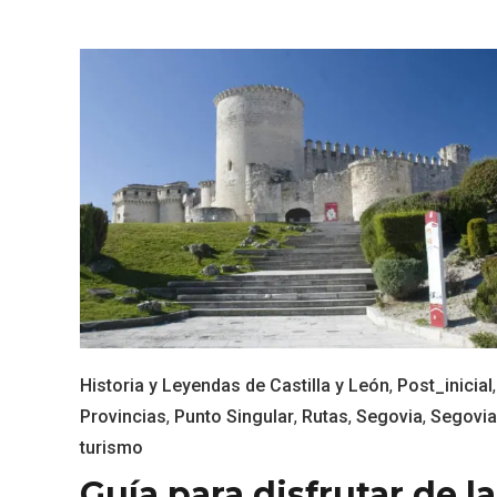
Inauguración del Árbol de
El árbo
Navidad a ganchillo de
Fuente
Moradillo de Roa
Historia y Leyendas de Castilla y León
,
Post_inicial
,
Provincias
,
Punto Singular
,
Rutas
,
Segovia
,
Segovia
turismo
Guía para disfrutar de la