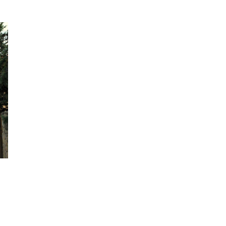
III Ruta de la Morcilla de
ar
Burgos IGP, en Aranda de
idades
Duero
Escapadas por Castilla y
León en otoño