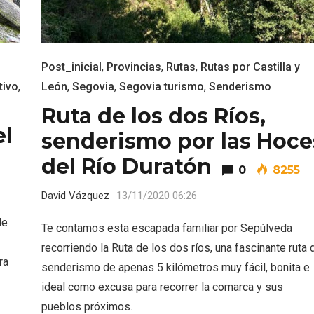
Post_inicial
,
Provincias
,
Rutas
,
Rutas por Castilla y
tivo
,
León
,
Segovia
,
Segovia turismo
,
Senderismo
Ruta de los dos Ríos,
el
eblos más bonitos de
Concierto de Navidad
senderismo por las Hoce
 en Castilla y León
Moradillo de Roa
del Río Duratón
0
8255
David Vázquez
13/11/2020 06:26
de
Te contamos esta escapada familiar por Sepúlveda
recorriendo la Ruta de los dos ríos, una fascinante ruta 
ra
senderismo de apenas 5 kilómetros muy fácil, bonita e
ideal como excusa para recorrer la comarca y sus
pueblos próximos.