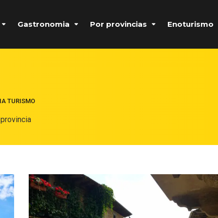
Gastronomia
Por provincias
Enoturismo
IA TURISMO
 provincia
Formulario de acceso protegido por
Login Lockdown