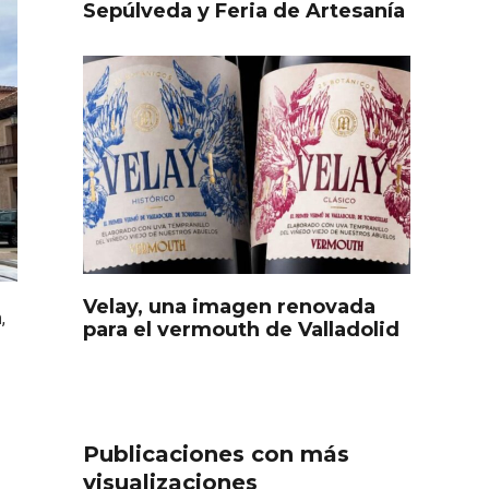
Sepúlveda y Feria de Artesanía
Velay, una imagen renovada
s
Disfrutar de la Semana
n
,
para el vermouth de Valladolid
ourmet
Santa en Rueda en 2026
Publicaciones con más
visualizaciones