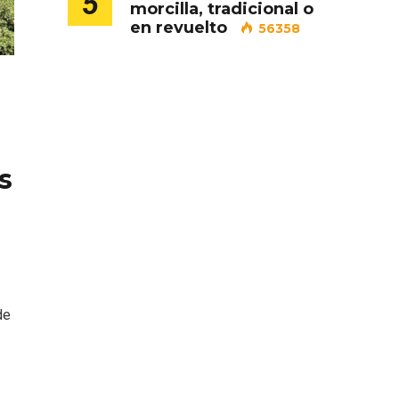
5
morcilla, tradicional o
en revuelto
56358
 en
Fermoselle, ella la bella, el
s
balcón de los Arribes
de