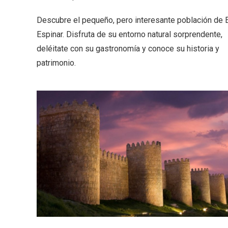
Fiesta de los Fueros 2026 de
Velay,
Sepúlveda y Feria de
para e
Descubre el pequeño, pero interesante población de E
Artesanía
Vallado
Espinar. Disfruta de su entorno natural sorprendente,
deléitate con su gastronomía y conoce su historia y
patrimonio.
El Cronicón de Oña sale a la
Concier
calle
coro W
School