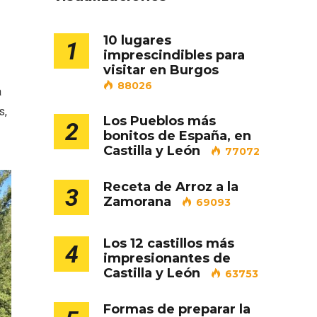
10 lugares
1
imprescindibles para
visitar en Burgos
88026
a
s,
Los Pueblos más
2
bonitos de España, en
Castilla y León
77072
ejor
Cigales inaugura la
ufa
musealización de los arcos
Receta de Arroz a la
3
de la Iglesia de Santiago
Zamorana
69093
Apóstol
Los 12 castillos más
4
impresionantes de
Castilla y León
63753
Formas de preparar la