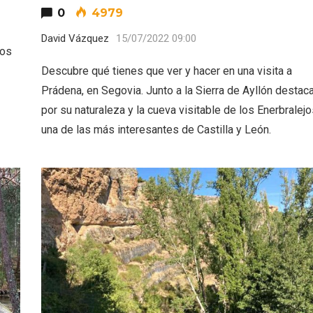
0
4979
David Vázquez
15/07/2022 09:00
nos
Descubre qué tienes que ver y hacer en una visita a
Prádena, en Segovia. Junto a la Sierra de Ayllón destac
por su naturaleza y la cueva visitable de los Enerbralejo
una de las más interesantes de Castilla y León.
rios musicales en San
En marzo, vuelve la m
 del Pino 2026
gastronomía de la Tr
Negra de Soria