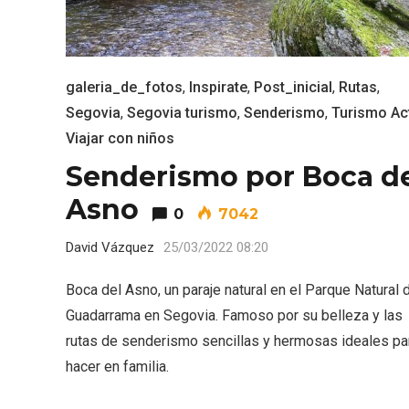
galeria_de_fotos
,
Inspirate
,
Post_inicial
,
Rutas
,
Segovia
,
Segovia turismo
,
Senderismo
,
Turismo Ac
Viajar con niños
Senderismo por Boca d
Porrón de Citas de 2026 en
Los Pu
Moradillo de Roa
España,
Asno
0
7042
David Vázquez
25/03/2022 08:20
Boca del Asno, un paraje natural en el Parque Natural 
Guadarrama en Segovia. Famoso por su belleza y las
rutas de senderismo sencillas y hermosas ideales pa
hacer en familia.