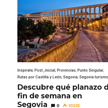
Enoturismo visitando la
Paseo 
Inspirate
,
Post_inicial
,
Provincias
,
Punto Singular
,
Bodega Museo La Olmilla, en
Vallado
Rutas por Castilla y León
,
Segovia
,
Segovia turism
Peñafiel
Descubre qué planazo 
fin de semana en
Segovia
0
10225