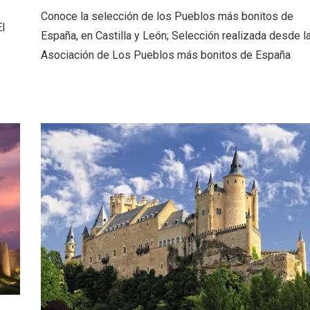
 una imagen renovada
El Espinar, un pueblo 
Conoce la selección de los Pueblos más bonitos de
l vermouth de
de la Sierra de Guad
l
España, en Castilla y León; Selección realizada desde l
lid
en su vertiente segov
Asociación de Los Pueblos más bonitos de España
tos gratuitos del
VII Feria del Vino de S
etherby Preparatory
2026 ‘Sotillo, el Vino y
 en Ávila y Salamanca