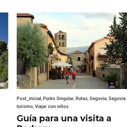
l de Navidad de
Belén segoviano, otra
rrebollo
escusa más para visit
Sepúlveda estas Nav
Post_inicial
,
Punto Singular
,
Rutas
,
Segovia
,
Segovia
turismo
,
Viajar con niños
Guía para una visita a