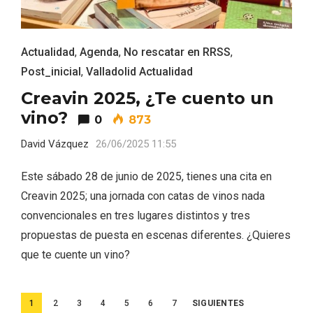
Actualidad
,
Agenda
,
No rescatar en RRSS
,
Post_inicial
,
Valladolid Actualidad
Creavin 2025, ¿Te cuento un
vino?
0
873
David Vázquez
26/06/2025 11:55
Este sábado 28 de junio de 2025, tienes una cita en
Creavin 2025; una jornada con catas de vinos nada
convencionales en tres lugares distintos y tres
propuestas de puesta en escenas diferentes. ¿Quieres
que te cuente un vino?
Disfrutar de la Semana Santa en Rueda
en 2026
Paginación
1
2
3
4
5
6
7
SIGUIENTES