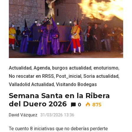
Actualidad
,
Agenda
,
burgos actualidad
,
enoturismo
,
No rescatar en RRSS
,
Post_inicial
,
Soria actualidad
,
Valladolid Actualidad
,
Visitando Bodegas
VII Feria del Vino de Sotillo 2026 ‘Sotillo,
el Vino y Yo’
Semana Santa en la Ribera
del Duero 2026
0
875
David Vázquez
31/03/2026 13:36
Te cuento 8 iniciativas que no deberías perderte