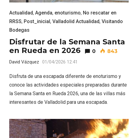
Actualidad
,
Agenda
,
enoturismo
,
No rescatar en
RRSS
,
Post_inicial
,
Valladolid Actualidad
,
Visitando
Bodegas
Disfrutar de la Semana Santa
en Rueda en 2026
0
843
David Vázquez
01/04/2026 12:41
Disfruta de una escapada diferente de enoturismo y
Conciertos gratuitos del coro Wetherby
conoce las actividades especiales preparadas durante
Preparatory School en Ávila y Salamanca
la Semana Santa en Rueda 2026, una de las villas más
interesantes de Valladolid para una escapada.