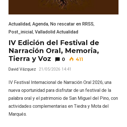
Actualidad
,
Agenda
,
No rescatar en RRSS
,
Post_inicial
,
Valladolid Actualidad
IV Edición del Festival de
Narración Oral, Memoria,
El Espinar, un pueblo oculto de la Sierra
Tierra y Voz
de Guadarrama en su vertiente
0
411
segoviana
David Vázquez
21/05/2026 14:41
IV Festival Internacional de Narración Oral 2026; una
nueva oportunidad para disfrutar de un festival de la
palabra oral y el patrimonio de San Miguel del Pino, con
actividades complementarias en Tiedra y Mota del
Marqués.