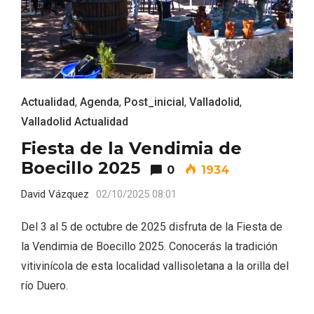
Actualidad
,
Agenda
,
Post_inicial
,
Valladolid
,
Valladolid Actualidad
Fiesta de la Vendimia de
Boecillo 2025
0
1934
David Vázquez
02/10/2025 08:01
Enoturismo visitando la Bodega Museo
Del 3 al 5 de octubre de 2025 disfruta de la Fiesta de
La Olmilla, en Peñafiel
la Vendimia de Boecillo 2025. Conocerás la tradición
vitivinícola de esta localidad vallisoletana a la orilla del
río Duero.