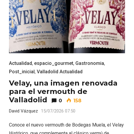
ACCEDER
Ultimas entradas
Actualidad
,
espacio_gourmet
,
Gastronomia
,
Post_inicial
,
Valladolid Actualidad
Velay, una imagen renovada
para el vermouth de
Valladolid
0
158
David Vázquez
15/07/2026 07:50
Conoce el nuevo vermouth de Bodegas Muela, el Velay
Histórico, que complementa al clásico vermú de