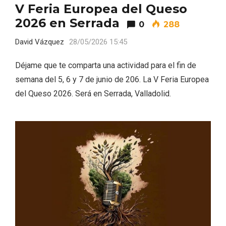
V Feria Europea del Queso
2026 en Serrada
0
288
David Vázquez
28/05/2026 15:45
Déjame que te comparta una actividad para el fin de
Velay, una imagen renovada para el
semana del 5, 6 y 7 de junio de 206. La V Feria Europea
vermouth de Valladolid
del Queso 2026. Será en Serrada, Valladolid.