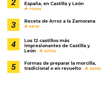
2
España, en Castilla y León
77094
Receta de Arroz a la Zamorana
3
Porrón de Citas de 2026 en Moradillo de
69110
Roa
Los 12 castillos más
4
impresionantes de Castilla y
León
63762
Formas de preparar la morcilla,
5
tradicional o en revuelto
56365