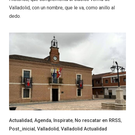
Valladolid, con un nombre, que le va, como anillo al
dedo.
Fiesta de los Fueros 2026 de Sepúlveda
y Feria de Artesanía
Actualidad
,
Agenda
,
Inspirate
,
No rescatar en RRSS
,
Post_inicial
,
Valladolid
,
Valladolid Actualidad