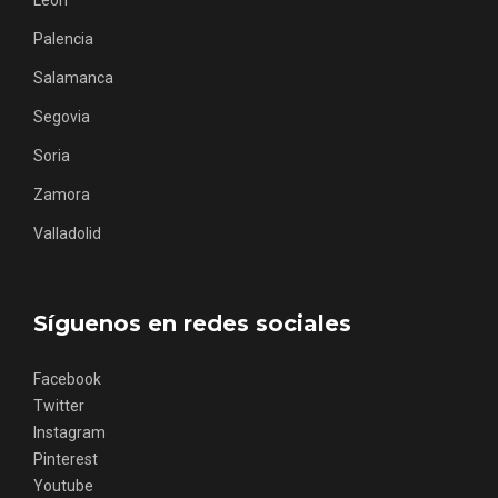
Leon
Palencia
Salamanca
Segovia
Soria
Concierto de Navidad en Moradillo de
Zamora
Roa
Valladolid
Síguenos en redes sociales
Facebook
Twitter
Instagram
Pinterest
Youtube