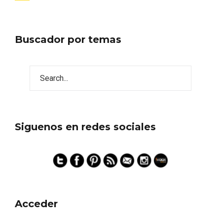
de
entradas
Buscador por temas
Siguenos en redes sociales
Acceder
Semana Santa en la Ribera del Duero
2026