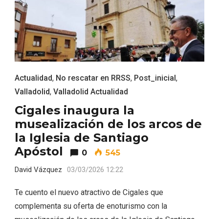
Actualidad
,
No rescatar en RRSS
,
Post_inicial
,
Valladolid
,
Valladolid Actualidad
La zonificación como recurso turístico
Cigales inaugura la
de la Ruta del Vino de Rueda
musealización de los arcos de
la Iglesia de Santiago
Apóstol
0
545
David Vázquez
03/03/2026 12:22
Te cuento el nuevo atractivo de Cigales que
complementa su oferta de enoturismo con la