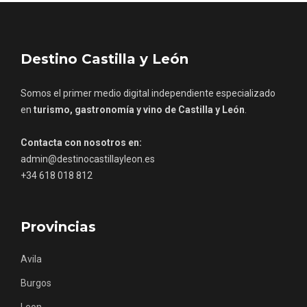
Destino Castilla y León
Los Pueblos más bonitos de España, en
Somos el primer medio digital independiente especializado
Castilla y León
en
turismo, gastronomía y vino de Castilla y León
.
Contacta con nosotros en:
admin@destinocastillayleon.es
+34 618 018 812
Provincias
Avila
Burgos