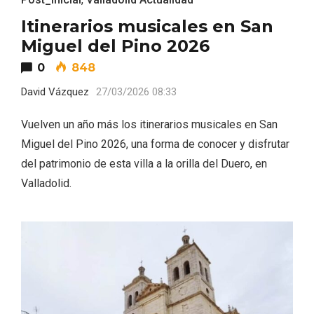
Itinerarios musicales en San
Miguel del Pino 2026
0
848
David Vázquez
27/03/2026 08:33
Vuelven un año más los itinerarios musicales en San
V Feria Europea del Queso 2026 en
Serrada
Miguel del Pino 2026, una forma de conocer y disfrutar
del patrimonio de esta villa a la orilla del Duero, en
Valladolid.