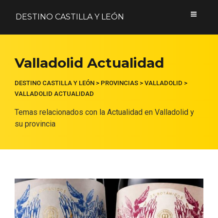
DESTINO CASTILLA Y LEÓN
Acceder
Valladolid Actualidad
Nombre de usuario o correo electrónico
DESTINO CASTILLA Y LEÓN
>
PROVINCIAS
>
VALLADOLID
>
VALLADOLID ACTUALIDAD
Temas relacionados con la Actualidad en Valladolid y
su provincia
Contraseña
Formulario de acceso protegido por
Login Lockdown
Recuérdame