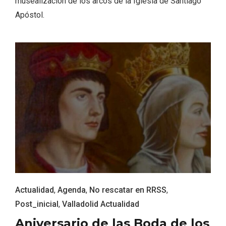
musealización de los arcos de la Iglesia de Santiago
Apóstol.
IV Edición del Festival de Narración Oral,
Memoria, Tierra y Voz
Actualidad
,
Agenda
,
No rescatar en RRSS
,
Post_inicial
,
Valladolid Actualidad
Aniversario de las Boda de los