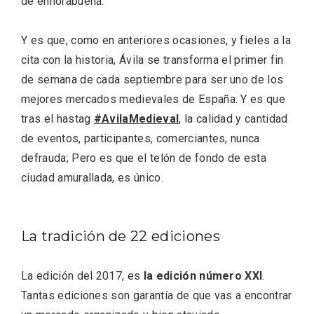
de enhorabuena.
Y es que, como en anteriores ocasiones, y fieles a la
cita con la historia, Ávila se transforma el primer fin
de semana de cada septiembre para ser uno de los
Fiesta de los Fueros 2026 de Sepúlveda
y Feria de Artesanía
mejores mercados medievales de España. Y es que
tras el hastag
#AvilaMedieval
, la calidad y cantidad
de eventos, participantes, comerciantes, nunca
defrauda; Pero es que el telón de fondo de esta
ciudad amurallada, es único.
La tradición de 22 ediciones
La edición del 2017, es
la edición número XXI
.
Tantas ediciones son garantía de que vas a encontrar