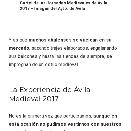
Cartel de las Jornadas Medievales de Ávila
2017 – Imagen del Ayto. de Ávila
Y es que
muchos abulenses se vuelcan en su
mercado
, sacando trajes elaborados, engalanando
El Espinar, un pueblo oculto de la Sierra
sus balcones y hasta las tiendas de siempre, se
de Guadarrama en su vertiente
impregnan de un estilo medieval.
segoviana
La Experiencia de Ávila
Medieval 2017
No es la primera vez que participamos,
aunque en
esta ocasión no pudimos vestirnos con nuestros