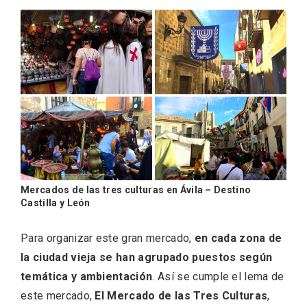
Conciertos gratuitos del coro Wetherby
Mercados de las tres culturas en Ávila – Destino
Preparatory School en Ávila y Salamanca
Castilla y León
Para organizar este gran mercado,
en cada zona de
la ciudad vieja se han agrupado puestos según
temática y ambientación
. Así se cumple el lema de
este mercado,
El Mercado de las Tres Culturas
,