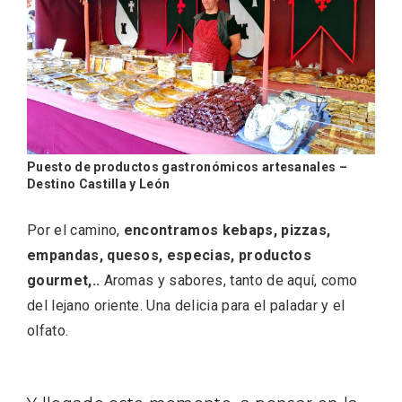
Puesto de productos gastronómicos artesanales –
Destino Castilla y León
Por el camino,
encontramos kebaps, pizzas,
empandas, quesos, especias, productos
Enoturismo visitando la Bodega Museo
gourmet,..
Aromas y sabores, tanto de aquí, como
La Olmilla, en Peñafiel
del lejano oriente. Una delicia para el paladar y el
olfato.