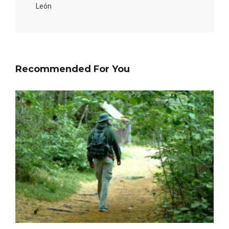
Itinerarios musicales en San Miguel del
León
Pino 2026
Recommended For You