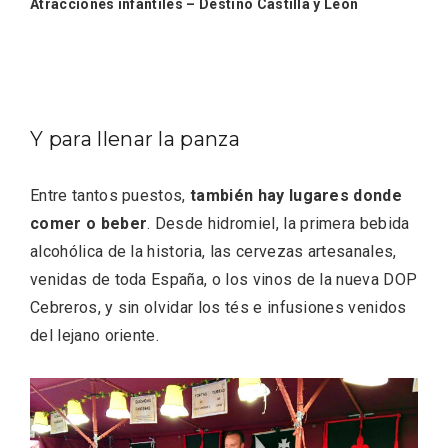
Atracciones infantiles – Destino Castilla y León
Y para llenar la panza
Entre tantos puestos,
también hay lugares donde
comer o beber
. Desde hidromiel, la primera bebida
alcohólica de la historia, las cervezas artesanales,
Fiesta de Primavera 2026 en la Ruta del
venidas de toda España, o los vinos de la nueva DOP
Vino de Cigales
Cebreros, y sin olvidar los tés e infusiones venidos
del lejano oriente.