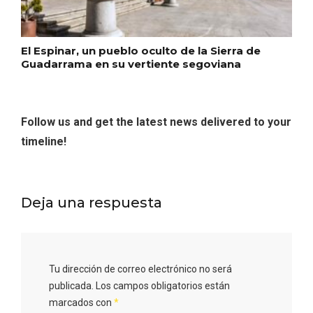
El Espinar, un pueblo oculto de la Sierra de
Guadarrama en su vertiente segoviana
Porrón de Citas de 2026 en Moradillo de
Roa
Follow us and get the latest news delivered to your
timeline!
Deja una respuesta
Tu dirección de correo electrónico no será
publicada.
Los campos obligatorios están
marcados con
*