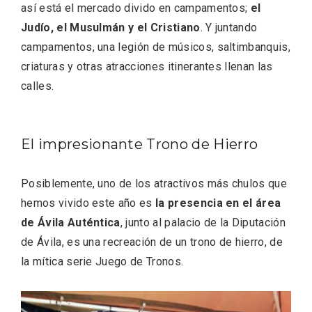
así está el mercado divido en campamentos;
el
Judío, el Musulmán y el Cristiano
. Y juntando
campamentos, una legión de músicos, saltimbanquis,
criaturas y otras atracciones itinerantes llenan las
calles.
El impresionante Trono de Hierro
Posiblemente, uno de los atractivos más chulos que
hemos vivido este año es
la presencia en el área
VII Feria del Vino de Sotillo 2026 ‘Sotillo,
el Vino y Yo’
de Ávila Auténtica
, junto al palacio de la Diputación
de Ávila, es una recreación de un trono de hierro, de
la mítica serie Juego de Tronos.