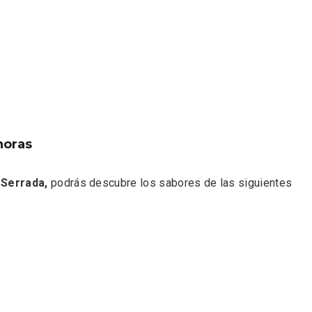
eblos más bonitos de
Concierto de Navidad
horas
 en Castilla y León
Moradillo de Roa
 Serrada,
podrás descubre los sabores de las siguientes