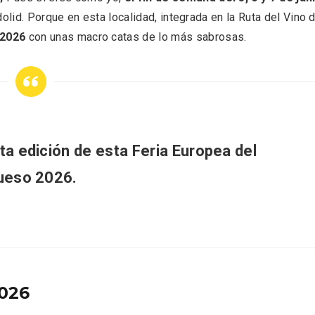
 una imagen renovada
El Espinar, un pueblo 
olid. Porque en esta localidad, integrada en la Ruta del Vino 
l vermouth de
de la Sierra de Guad
lid
en su vertiente segov
 2026
con unas macro catas de lo más sabrosas.
ta edición de esta Feria Europea del
ueso 2026.
tos gratuitos del
VII Feria del Vino de S
2026
etherby Preparatory
2026 ‘Sotillo, el Vino y
 en Ávila y Salamanca