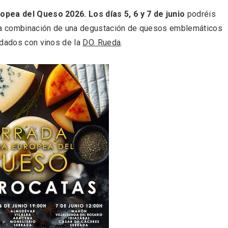
opea del Queso 2026. Los días 5, 6 y 7 de junio
podréis
una combinación de una degustación de quesos emblemáticos
idados con vinos de la
DO. Rueda
.
ificación como
IV Edición del Festiva
 turístico de la Ruta
Narración Oral, Memor
no de Rueda
Tierra y Voz