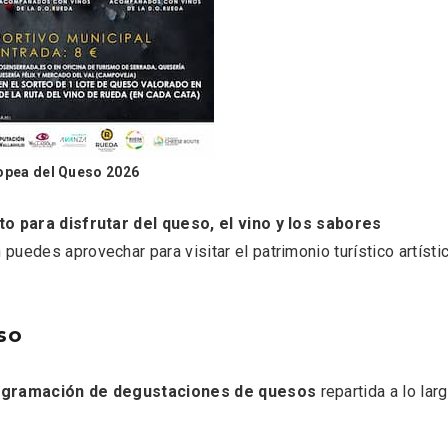
ropea del Queso 2026
o para disfrutar del queso, el vino y los sabores
uedes aprovechar para visitar el patrimonio turístico artísti
nocturno por
IGP Morcilla de Burgo
lid
triunfó en el Salón G
2026
so
ogramación de degustaciones de quesos
repartida a lo lar