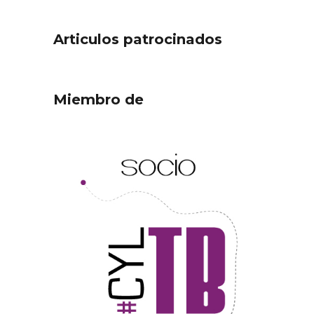
Articulos patrocinados
Miembro de
ejor
Cigales inaugura la
ufa
musealización de los arcos
de la Iglesia de Santiago
Apóstol