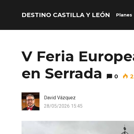
DESTINO CASTILLA Y LEÓN
Planes
Acceder
Nombre de usuario o correo electrónico
V Feria Europe
en Serrada
0
2
Contraseña
David Vázquez
28/05/2026 15:45
Recuérdame