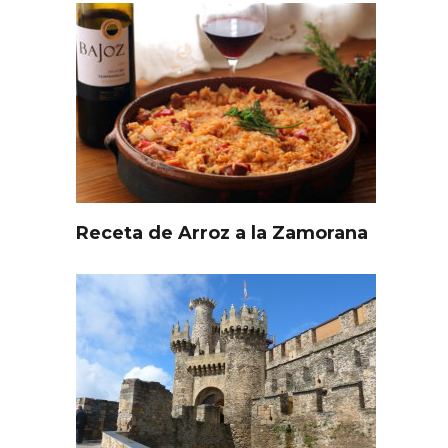
Receta de Arroz a la Zamorana
l de
Fiesta de Primavera 2026 en
ia,
la Ruta del Vino de Cigales