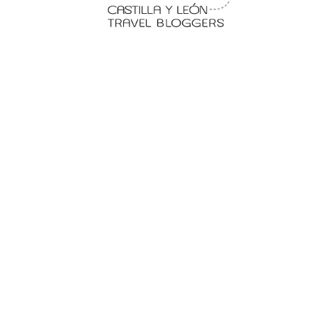
 en
Fermoselle, ella la bella, el
balcón de los Arribes