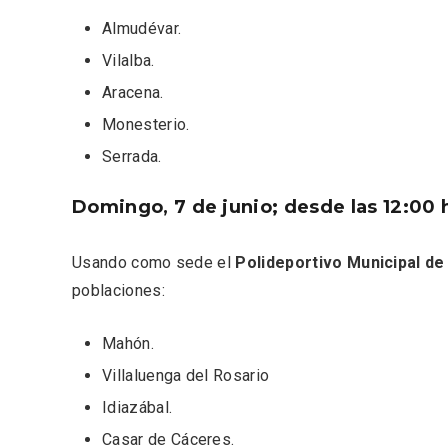
Almudévar.
Vilalba.
Aracena.
Monesterio.
Serrada.
Porrón de Citas de 2026 en
Los Pu
Domingo, 7 de junio; desde las 12:00 
Moradillo de Roa
España,
Usando como sede el
Polideportivo Municipal de
poblaciones:
Mahón.
Villaluenga del Rosario
Idiazábal.
Casar de Cáceres.