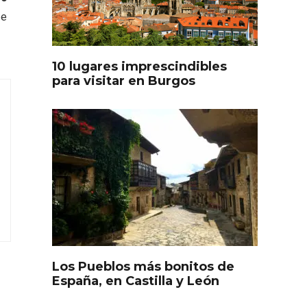
oculto
Recorre los fiordos leoneses
de
arrama
en Riaño
iana
10 lugares imprescindibles
para visitar en Burgos
Feria del Vino de Toro 2026;
descubre “Otros Vinos de
Toro”
Los Pueblos más bonitos de
otillo
España, en Castilla y León
 Yo’