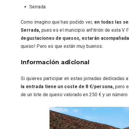
Serrada.
Como imagino que has podido ver,
en todas las s
Serrada,
pues es el municipio anfitrión de esta V
Inauguración del Árbol de
El árbo
degustaciones de quesos, estarán acompañadas
Navidad a ganchillo de
Fuente
Moradillo de Roa
queso! Pero es que están muy buenos.
Información adicional
Si quieres participar en estas jornadas dedicadas a
la entrada tiene un coste de 8 €/persona,
pero e
de un lote de queso valorado en 250 € y un número 