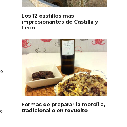
Los 12 castillos más
impresionantes de Castilla y
León
co
s
Disfrutar de la Semana
ourmet
Santa en Rueda en 2026
Formas de preparar la morcilla,
tradicional o en revuelto
go