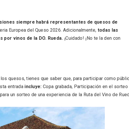
esiones siempre habrá representantes de quesos de
 Feria Europea del Queso 2026. Adicionalmente,
todas las
l de Navidad de
Belén segoviano, otra
 por vinos de la DO. Rueda.
¡Cuidado! ¡No te la den con
rrebollo
escusa más para visit
Sepúlveda estas Nav
 los quesos, tienes que saber que, para participar como públi
sta entrada
incluye:
Copa grabada, Participación en el sorteo
para un sorteo de una experiencia de la Ruta del Vino de Rued