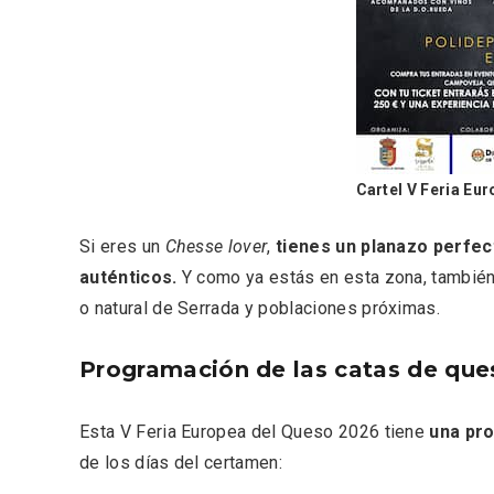
Cartel V Feria Eu
Si eres un
Chesse lover
,
tienes un planazo perfect
auténticos.
Y como ya estás en esta zona, también p
o natural de Serrada y poblaciones próximas.
Enoturismo visitando la
Paseo 
Bodega Museo La Olmilla, en
Vallado
Peñafiel
Programación de las catas de que
Esta V Feria Europea del Queso 2026 tiene
una pr
de los días del certamen: