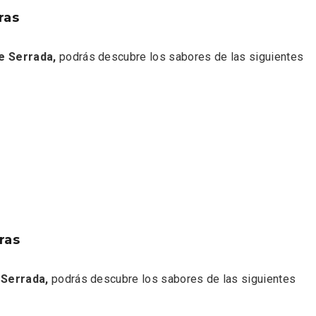
ras
e Serrada,
podrás descubre los sabores de las siguientes
rios musicales en San
En marzo, vuelve la m
 del Pino 2026
gastronomía de la Tr
Negra de Soria
ras
 Serrada,
podrás descubre los sabores de las siguientes