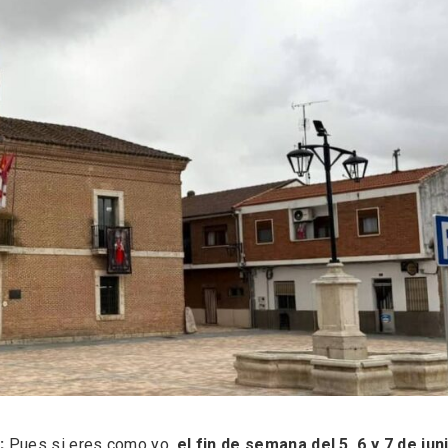
;
Pues si eres como yo,
el fin de semana del 5, 6 y 7 de jun