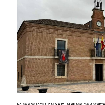
ACCEDER
Ultimas entradas
No sé a vosotros,
pero a mí el queso me encanta