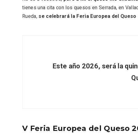
Fiesta de los Fueros 2026 de
Velay,
tienes una cita con los quesos en Serrada, en Vallad
Sepúlveda y Feria de
para e
Artesanía
Vallado
Rueda,
se celebrará la Feria Europea del Queso
Este año 2026, será la quin
Q
El Cronicón de Oña sale a la
Concier
V Feria Europea del Queso 
calle
coro W
School