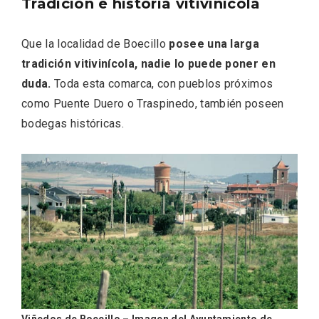
Tradición e historia vitivinícola
Que la localidad de Boecillo
posee una larga
tradición vitivinícola, nadie lo puede poner en
duda.
Toda esta comarca, con pueblos próximos
Fiesta de los Fueros 2026 de Sepúlveda
y Feria de Artesanía
como Puente Duero o Traspinedo, también poseen
bodegas históricas.