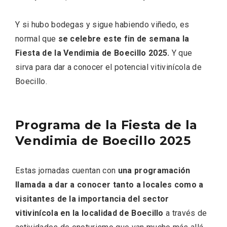
Y si hubo bodegas y sigue habiendo viñedo, es
normal que
se celebre este fin de semana la
Fiesta de la Vendimia de Boecillo 2025.
Y que
sirva para dar a conocer el potencial vitivinícola de
Boecillo.
Programa de la Fiesta de la
El Cronicón de Oña sale a la calle
Vendimia de Boecillo 2025
Estas jornadas cuentan con
una programación
llamada a dar a conocer tanto a locales como a
visitantes de la importancia del sector
vitivinícola en la localidad de Boecillo
a través de