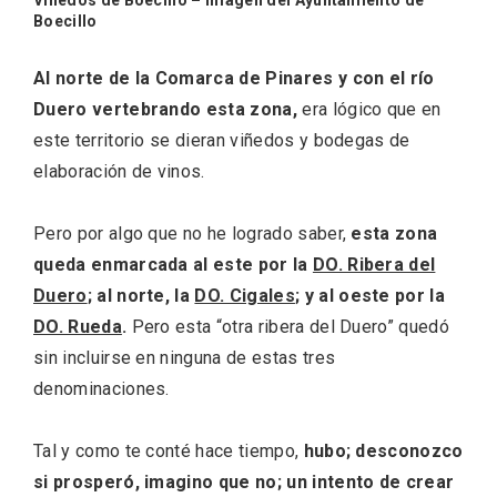
Viñedos de Boecillo – Imagen del Ayuntamiento de
Boecillo
Al norte de la Comarca de Pinares y con el río
Duero vertebrando esta zona,
era lógico que en
este territorio se dieran viñedos y bodegas de
Velay, una imagen renovada para el
elaboración de vinos.
vermouth de Valladolid
Pero por algo que no he logrado saber,
esta zona
queda enmarcada al este por la
DO. Ribera del
Duero
; al norte, la
DO. Cigales
; y al oeste por la
DO. Rueda
.
Pero esta “otra ribera del Duero” quedó
sin incluirse en ninguna de estas tres
denominaciones.
Tal y como te conté hace tiempo,
hubo; desconozco
si prosperó, imagino que no; un intento de crear