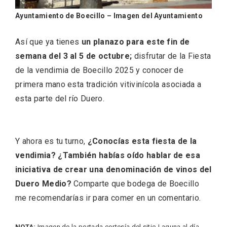
Ayuntamiento de Boecillo – Imagen del Ayuntamiento
Así que ya tienes
un planazo para este fin de
semana del 3 al 5 de octubre;
disfrutar de la Fiesta
de la vendimia de Boecillo 2025 y conocer de
primera mano esta tradición vitivinícola asociada a
esta parte del río Duero.
Y ahora es tu turno,
¿Conocías esta fiesta de la
vendimia? ¿También habías oído hablar de esa
iniciativa de crear una denominación de vinos del
Duero Medio?
Comparte que bodega de Boecillo
Disfrutar de la Semana Santa en Rueda
me recomendarías ir para comer en un comentario.
en 2026
NOTA:
Imagen de la portada cortesía del sitio
Laguna al día
.