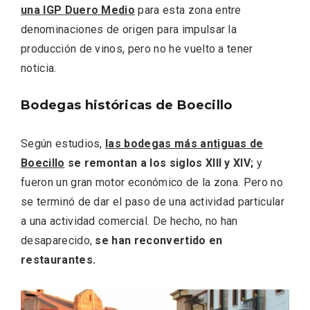
una IGP Duero Medio
para esta zona entre
denominaciones de origen para impulsar la
producción de vinos, pero no he vuelto a tener
noticia.
Bodegas históricas de Boecillo
El Espinar, un pueblo oculto de la Sierra
de Guadarrama en su vertiente
Según estudios,
las bodegas más antiguas de
segoviana
Boecillo
se remontan a los siglos XIII y XIV;
y
fueron un gran motor económico de la zona. Pero no
se terminó de dar el paso de una actividad particular
a una actividad comercial. De hecho, no han
desaparecido,
se han reconvertido en
restaurantes.