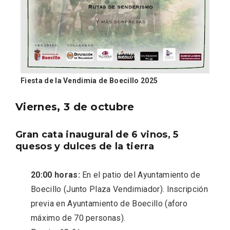
Fiesta de la Vendimia de Boecillo 2025
Viernes, 3 de octubre
Gran cata inaugural de 6 vinos, 5
quesos y dulces de la tierra
VII Feria del Vino de Sotillo 2026 ‘Sotillo,
el Vino y Yo’
20:00 horas:
En el patio del Ayuntamiento de
Boecillo (Junto Plaza Vendimiador). Inscripción
previa en Ayuntamiento de Boecillo (aforo
máximo de 70 personas).