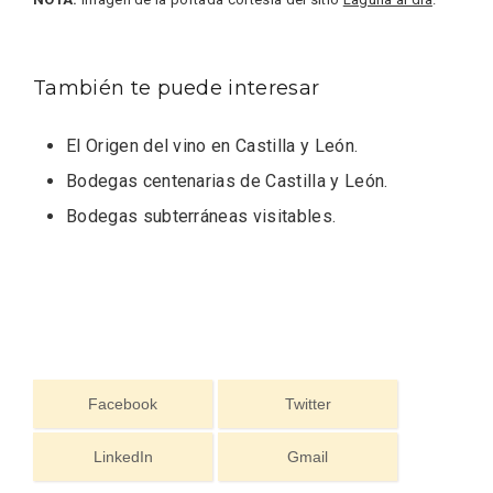
También te puede interesar
El Origen del vino en Castilla y León
.
Bodegas centenarias de Castilla y León
.
Bodegas subterráneas visitables
.
Facebook
Twitter
Semana Santa en la Ribera del Duero
LinkedIn
Gmail
2026