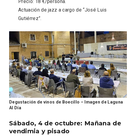
Precio: 18 €/persona.
Actuación de jazz a cargo de “José Luis
Gutiérrez”.
Feria del Vino de Toro 2026; descubre
“Otros Vinos de Toro”
Degustación de vinos de Boecillo – Imagen de Laguna
Al Día
Sábado, 4 de octubre: Mañana de
vendimia y pisado