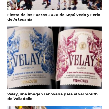
Fiesta de los Fueros 2026 de Sepúlveda y Feria
Cigales inaugura la musealización de los
de Artesanía
arcos de la Iglesia de Santiago Apóstol
Velay, una imagen renovada para el vermouth
de Valladolid