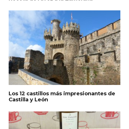
III Ruta de la Morcilla de Burgos IGP, en
Aranda de Duero
Los 12 castillos más impresionantes de
Castilla y León