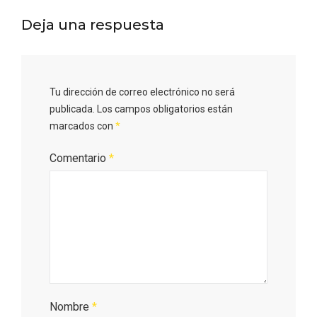
Deja una respuesta
Los Pueblos más bonitos de España, en
Tu dirección de correo electrónico no será
Castilla y León
publicada.
Los campos obligatorios están
marcados con
*
Comentario
*
Nombre
*