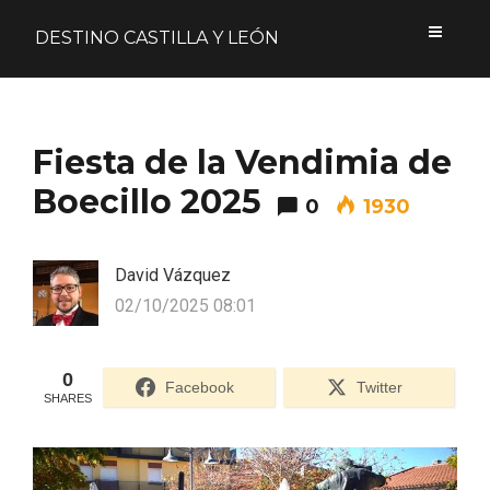
DESTINO CASTILLA Y LEÓN
Acceder
Fiesta de la Vendimia de
Nombre de usuario o correo electrónico
Boecillo 2025
0
1930
David Vázquez
Contraseña
02/10/2025 08:01
0
Facebook
Twitter
SHARES
Formulario de acceso protegido por
Login Lockdown
Recuérdame