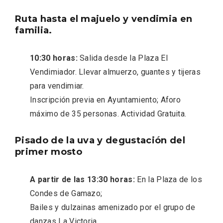
Ruta hasta el majuelo y vendimia en
familia.
10:30 horas:
Salida desde la Plaza El
Vendimiador. Llevar almuerzo, guantes y tijeras
para vendimiar.
V Feria Europea del Queso 2026 en
Inscripción previa en Ayuntamiento; Aforo
Serrada
máximo de 35 personas. Actividad Gratuita.
Pisado de la uva y degustación del
primer mosto
A partir de las 13:30 horas:
En la Plaza de los
Condes de Gamazo;
Bailes y dulzainas amenizado por el grupo de
danzas La Victoria.