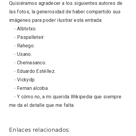
Quisiéramos agradecer a los siguientes autores de
las fotos, la generosidad de haber compartido sus
imágenes para poder ilustrar esta entrada:
·
Albtotxo.
·
Paspalleteir.
·
Rahego.
·
Usano.
·
Chemasanco.
·
Eduardo Estéllez.
·
Vickydp.
·
Fernan alcoba.
·
Y cómo no, a mi querida Wikipedia que siempre
me da el detalle que me falta.
Semana Santa en la Ribera del Duero
Enlaces relacionados:
2026