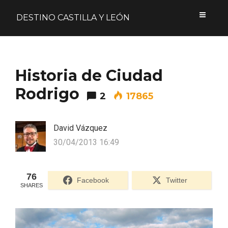
DESTINO CASTILLA Y LEÓN
Acceder
Historia de Ciudad
Nombre de usuario o correo electrónico
Rodrigo
2
17865
David Vázquez
Contraseña
30/04/2013 16:49
76
Facebook
Twitter
SHARES
Formulario de acceso protegido por
Login Lockdown
Recuérdame