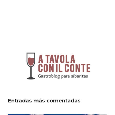
Belén segoviano, otra escusa más para
visitar Sepúlveda estas Navidades
Entradas más comentadas