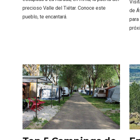
Visit
precioso Valle del Tiétar. Conoce este
de Áv
pueblo, te encantará.
para
próx
V Feria Europea del Queso
La zon
2026 en Serrada
recurso
del Vi