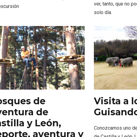
ver, tanto, que no p
excursión
solo día.
eblos más bonitos de
Concierto de Navidad
 en Castilla y León
Moradillo de Roa
osques de
Visita a 
ventura de
Guisand
stilla y León,
Conozcamos uno de 
porte, aventura y
de Castilla y León.