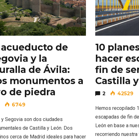
 acueducto de
10 plane
govia y la
hacer es
ralla de Ávila:
fin de s
rios musicales en San
En marzo, vuelve la m
 del Pino 2026
gastronomía de la Tr
os monumentos a
Castilla 
Negra de Soria
ro de piedra
2
42529
6749
Hemos recopilado 1
escapadas de fin de
a y Segovia son dos ciudades
León en base a nues
mentales de Castilla y León. Dos
recorriendo nuestra
inos cerca de Madrid ideales para hacer