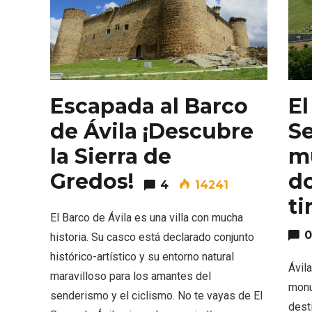
Escapada al Barco
El
de Ávila ¡Descubre
Se
la Sierra de
mu
Semana Santa en la Ribera
Itinera
del Duero 2026
Miguel
Gredos!
d
4
14241
ti
El Barco de Ávila es una villa con mucha
0
historia. Su casco está declarado conjunto
histórico-artístico y su entorno natural
Ávil
maravilloso para los amantes del
monu
senderismo y el ciclismo. No te vayas de El
dest