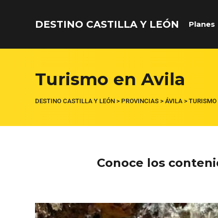
DESTINO CASTILLA Y LEÓN
Planes
Acceder
Turismo en Avila
Nombre de usuario o correo electrónico
DESTINO CASTILLA Y LEÓN
>
PROVINCIAS
>
ÁVILA
>
TURISMO 
Contraseña
Conoce los conteni
Recuérdame