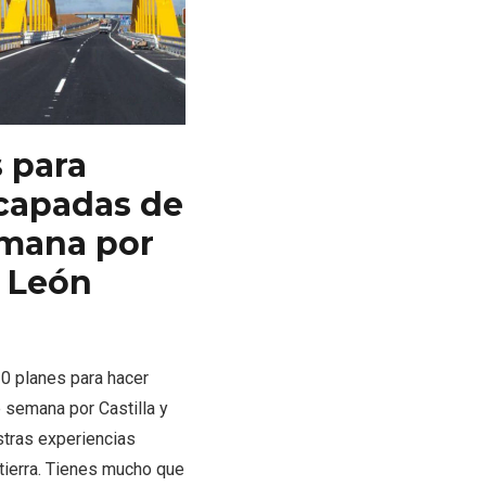
s para
capadas de
emana por
ejor
Cigales inaugura la
ufa
musealización de los arcos
y León
de la Iglesia de Santiago
Apóstol
0 planes para hacer
 semana por Castilla y
tras experiencias
 tierra. Tienes mucho que