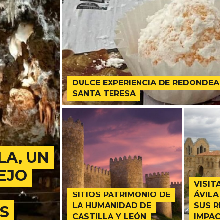
DULCE EXPERIENCIA DE REDONDEA
SANTA TERESA
LA, UN
EJO
VISIT
SITIOS PATRIMONIO DE
ÁVILA
LA HUMANIDAD DE
SUS 
S
CASTILLA Y LEÓN
IMPA