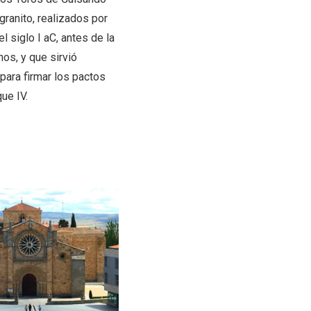
granito, realizados por
l siglo I aC, antes de la
os, y que sirvió
para firmar los pactos
III Ruta de la Morcilla de
ar
Burgos IGP, en Aranda de
que IV.
idades
Duero
Escapadas por Castilla y
León en otoño