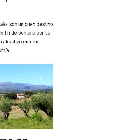
ués son un buen destino
e fin de semana por su
u atractivo entorno
nomía
l de
Fiesta de Primavera 2026 en
ia,
la Ruta del Vino de Cigales