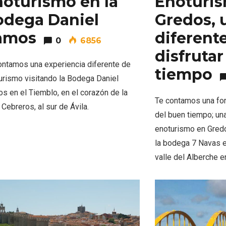
oturismo en la
Enoturi
odega Daniel
Gredos, 
amos
diferent
0
6856
disfruta
ontamos una experiencia diferente de
tiempo
urismo visitando la Bodega Daniel
s en el Tiemblo, en el corazón de la
Te contamos una for
Cebreros, al sur de Ávila.
del buen tiempo; u
enoturismo en Gredo
la bodega 7 Navas e
nocturno por
IGP Morcilla de Burgo
lid
triunfó en el Salón G
valle del Alberche 
2026