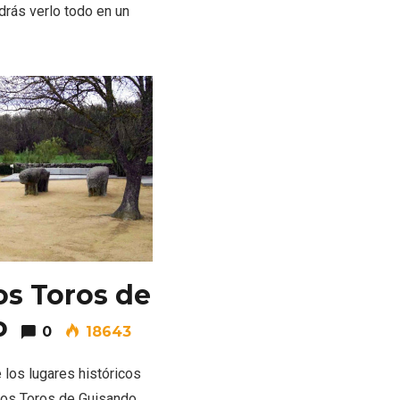
odrás verlo todo en un
 en
Fermoselle, ella la bella, el
balcón de los Arribes
los Toros de
o
0
18643
los lugares históricos
 Los Toros de Guisando