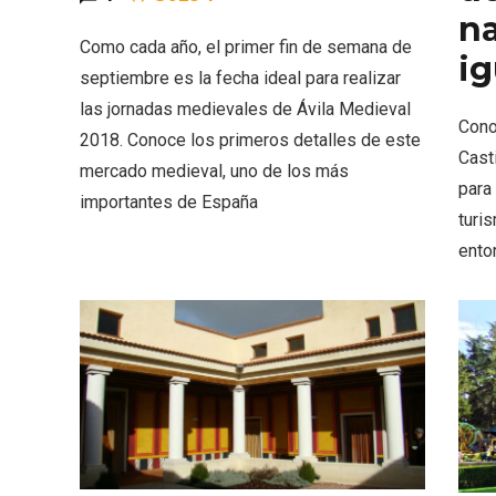
na
Como cada año, el primer fin de semana de
ig
septiembre es la fecha ideal para realizar
las jornadas medievales de Ávila Medieval
Inauguración del Árbol de
El árbo
Cono
2018. Conoce los primeros detalles de este
Navidad a ganchillo de
Fuente
Cast
mercado medieval, uno de los más
Moradillo de Roa
para
importantes de España
turi
ento