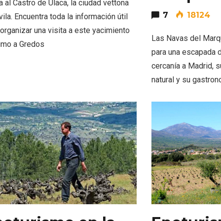
a al Castro de Ulaca, la ciudad vettona
7
18124
ila. Encuentra toda la información útil
 organizar una visita a este yacimiento
Las Navas del Marq
imo a Gredos
para una escapada d
cercanía a Madrid, s
natural y su gastro
ificación como
IV Edición del Festiva
 turístico de la Ruta
Narración Oral, Memor
no de Rueda
Tierra y Voz