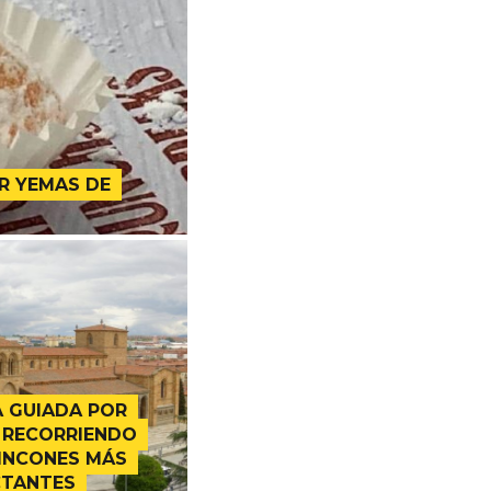
R YEMAS DE
A GUIADA POR
 RECORRIENDO
RINCONES MÁS
CTANTES