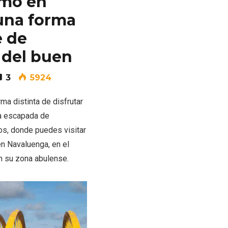
smo en
una forma
e de
r del buen
3
5924
ma distinta de disfrutar
na escapada de
s, donde puedes visitar
n Navaluenga, en el
s
Disfrutar de la Semana
ourmet
Santa en Rueda en 2026
en su zona abulense.