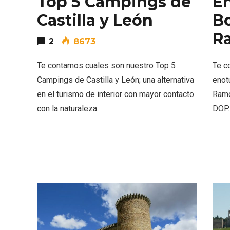
Top 5 Campings de
En
Castilla y León
B
R
2
8673
Te contamos cuales son nuestro Top 5
Te c
Campings de Castilla y León; una alternativa
enot
en el turismo de interior con mayor contacto
Ramo
con la naturaleza.
DOP. 
Enoturismo visitando la
Paseo 
Bodega Museo La Olmilla, en
Vallado
Peñafiel