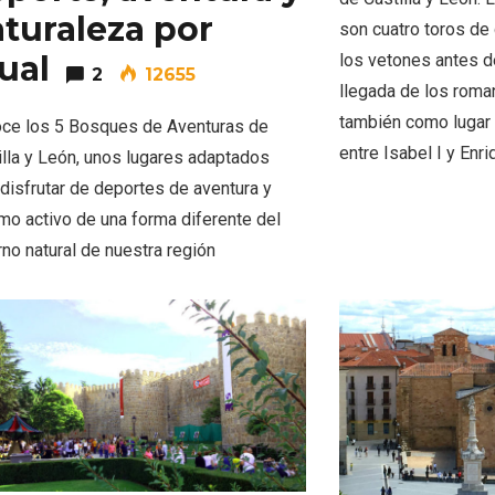
turaleza por
son cuatro toros de 
ual
los vetones antes de
2
12655
llegada de los roman
también como lugar 
l de Navidad de
Belén segoviano, otra
ce los 5 Bosques de Aventuras de
rrebollo
escusa más para visit
entre Isabel I y Enri
illa y León, unos lugares adaptados
Sepúlveda estas Nav
 disfrutar de deportes de aventura y
smo activo de una forma diferente del
rno natural de nuestra región