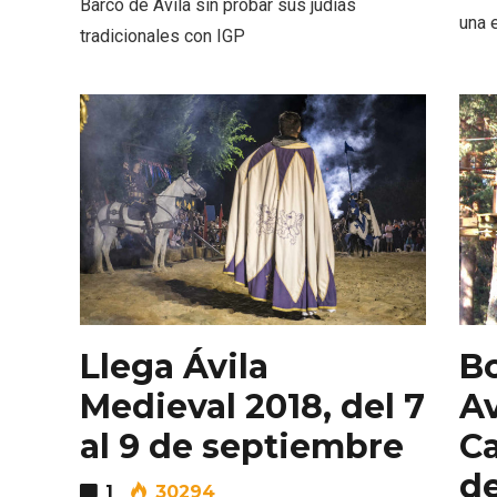
Barco de Ávila sin probar sus judías
una 
tradicionales con IGP
Porrón de Citas de 2026 en
Los Pu
Moradillo de Roa
España,
Llega Ávila
B
Medieval 2018, del 7
A
al 9 de septiembre
Ca
de
1
30294