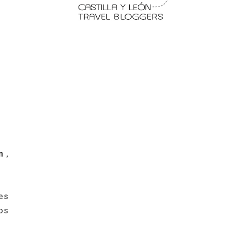
 en
Fermoselle, ella la bella, el
balcón de los Arribes
n
,
es
ios