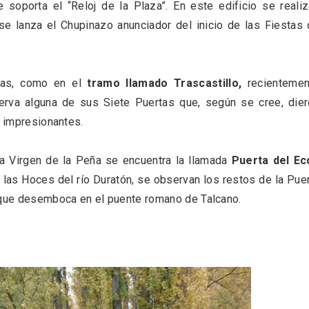
e soporta el “Reloj de la Plaza”. En este edificio se reali
se lanza el Chupinazo anunciador del inicio de las Fiestas
onas, como en el
tramo llamado Trascastillo,
recientemen
serva alguna de sus Siete Puertas que, según se cree, die
n impresionantes.
 la Virgen de la Peña se encuentra la llamada
Puerta del Ec
 las Hoces del río Duratón, se observan los restos de la Pue
ue desemboca en el puente romano de Talcano.
ificación como
IV Edición del Festiva
 turístico de la Ruta
Narración Oral, Memor
no de Rueda
Tierra y Voz