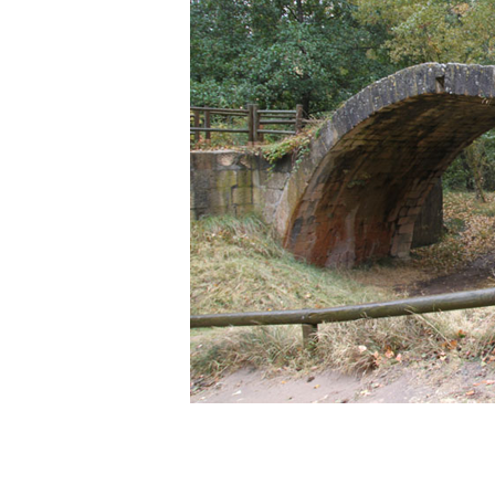
Enoturismo visitando la
Paseo 
Bodega Museo La Olmilla, en
Vallado
Peñafiel