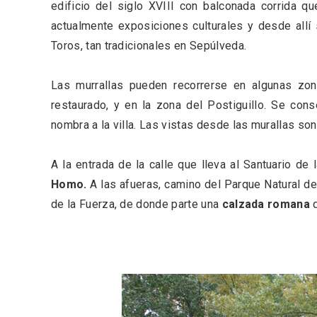
edificio del siglo XVIII con balconada corrida qu
actualmente exposiciones culturales y desde allí 
Toros, tan tradicionales en Sepúlveda.
Las murrallas pueden recorrerse en algunas z
restaurado, y en la zona del Postiguillo. Se con
nombra a la villa. Las vistas desde las murallas so
A la entrada de la calle que lleva al Santuario de
Homo.
A las afueras, camino del Parque Natural de
de la Fuerza, de donde parte una
calzada romana
q
V Feria Europea del Queso
La zon
2026 en Serrada
recurso
del Vi