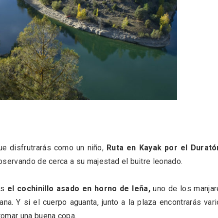
eblos más bonitos de
Concierto de Navidad
 en Castilla y León
Moradillo de Roa
ue disfrutrarás como un niño,
Ruta en Kayak por el Durató
bservando de cerca a su majestad el buitre leonado.
os
el cochinillo asado en horno de leña,
uno de los manjar
a. Y si el cuerpo aguanta, junto a la plaza encontrarás var
tomar una buena copa.