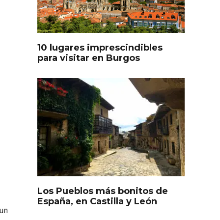
oculto
Recorre los fiordos leoneses
arrama
en Riaño
iana
10 lugares imprescindibles
para visitar en Burgos
Feria del Vino de Toro 2026;
descubre “Otros Vinos de
Toro”
Los Pueblos más bonitos de
otillo
España, en Castilla y León
 Yo’
 un