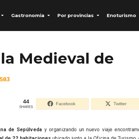
Gastronomia
Por provincias
Enoturismo
lla Medieval de
583
44
Facebook
Twitter
SHARES
Formulario de acceso protegido por
Login Lockdown
iana de Sepúlveda
y organizando un nuevo viaje encontram
al de 22 habitaciones
ubicado junto a la Oficina de Turismo,