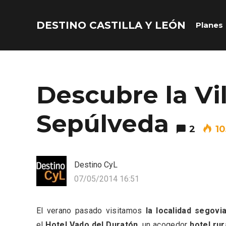
DESTINO CASTILLA Y LEÓN
Planes
Acceder
Nombre de usuario o correo electrónico
Descubre la Vi
Sepúlveda
2
10
Contraseña
Destino CyL
07/05/2014 16:51
El verano pasado visitamos
la localidad segov
Recuérdame
el
Hotel Vado del Duratón
, un acogedor
hotel rur