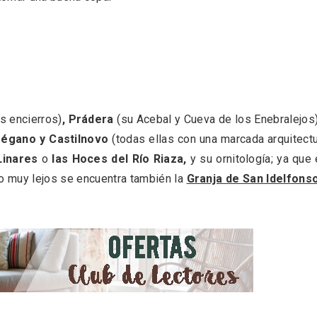
l de Navidad de
Belén segoviano, otra
rrebollo
escusa más para visit
Sepúlveda estas Nav
s encierros)
,
Prádera
(su Acebal y Cueva de los Enebralejos
régano y Castilnovo
(todas ellas con una marcada arquitect
Linares
o
las Hoces del Río Riaza,
y su ornitología; ya que
o muy lejos se encuentra también la
Granja de San Idelfons