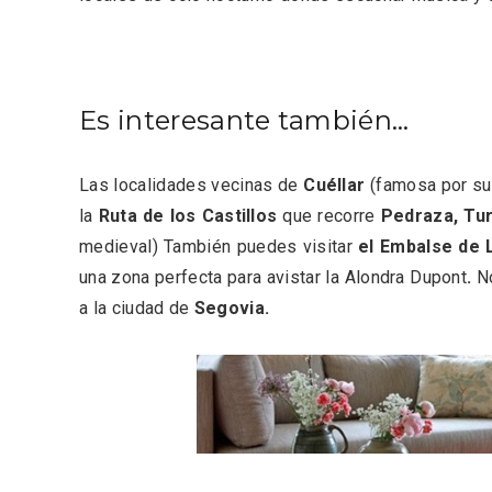
Es interesante también…
Inauguración del Árbol de
El árbo
Navidad a ganchillo de
Fuente
Moradillo de Roa
Las localidades vecinas de
Cuéllar
(famosa por su
la
Ruta de los Castillos
que recorre
Pedraza, Tu
medieval) También puedes visitar
el Embalse de 
una zona perfecta para avistar la Alondra Dupont
.
N
a la ciudad de
Segovia.