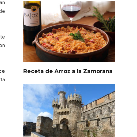
zan
 de
te
ron
Receta de Arroz a la Zamorana
ce
rta
l de
Fiesta de Primavera 2026 en
ia,
la Ruta del Vino de Cigales