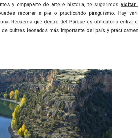
tes y empaparte de arte e historia, te sugerimos
visitar
uedes recorrer a pie o practicando piragüismo. Hay vari
ona. Recuerda que dentro del Parque es obligatorio entrar 
lia de buitres leonados más importante del país y prácticame
rios musicales en San
En marzo, vuelve la m
 del Pino 2026
gastronomía de la Tr
Negra de Soria