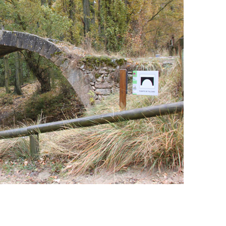
nocturno por
IGP Morcilla de Burgo
lid
triunfó en el Salón G
2026