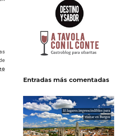
sas
 de
eo
Entradas más comentadas