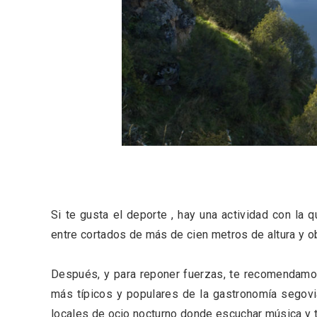
Porrón de Citas de 2026 en
Los Pu
Moradillo de Roa
España,
Si te gusta el deporte , hay una actividad con la q
entre cortados de más de cien metros de altura y o
Después, y para reponer fuerzas, te recomendam
más típicos y populares de la gastronomía segovian
locales de ocio nocturno donde escuchar música y 