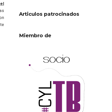
 el
as
Articulos patrocinados
con
nte
Miembro de
ejor
Cigales inaugura la
ufa
musealización de los arcos
de la Iglesia de Santiago
Apóstol