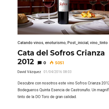
Inauguración del Árbol de
El árbo
Navidad a ganchillo de
Fuente
Moradillo de Roa
Catando vinos
,
enoturismo
,
Post_inicial
,
vino_tinto
Cata del Sofros Crianza
2012
0
5051
David Vázquez
01/04/2016 08:03
Descubre con nosotros este vino Sofros Crianza 201
Bodegueros Quinta Esencia de Castronuño. Un magníf
tinto de la DO Toro de gran calidad.