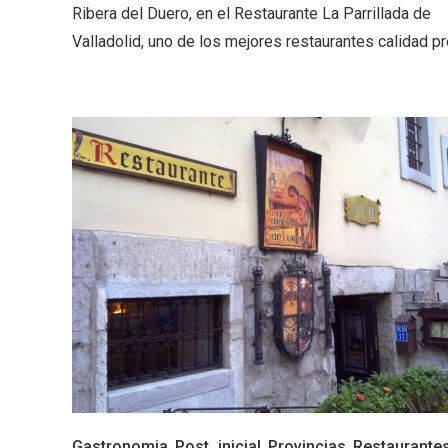
Fiesta de los Fueros 2026 de
Velay,
Ribera del Duero, en el Restaurante La Parrillada de
Sepúlveda y Feria de
para e
Valladolid, uno de los mejores restaurantes calidad p
Artesanía
Vallado
El Cronicón de Oña sale a la
Concier
calle
coro W
School
Gastronomia
,
Post_inicial
,
Provincias
,
Restaurante