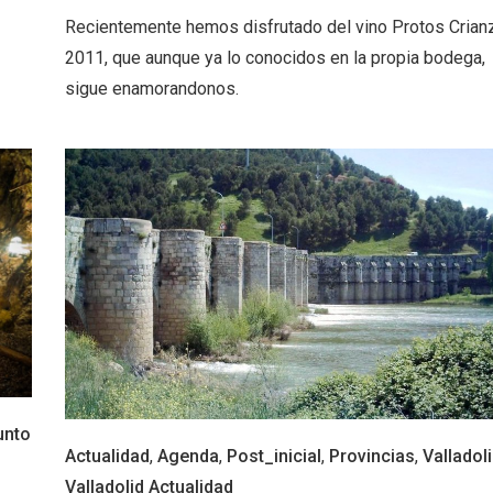
Recientemente hemos disfrutado del vino Protos Crian
2011, que aunque ya lo conocidos en la propia bodega,
sigue enamorandonos.
rios musicales en San
En marzo, vuelve la m
 del Pino 2026
gastronomía de la Tr
Negra de Soria
unto
Actualidad
,
Agenda
,
Post_inicial
,
Provincias
,
Valladol
Valladolid Actualidad