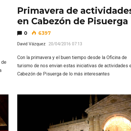
Primavera de actividade
en Cabezón de Pisuerga
0
6397
David Vázquez
20/04/2016 07:13
eblos más bonitos de
Concierto de Navidad
Con la primavera y el buen tiempo desde la Oficina de
 en Castilla y León
Moradillo de Roa
 de
turismo de nos envian estas iniciativas de actividades 
a
Cabezón de Pisuerga de lo más interesantes