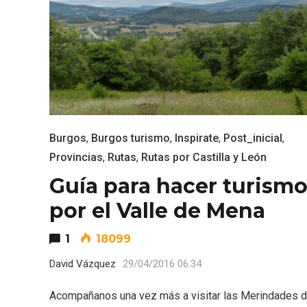
Burgos
,
Burgos turismo
,
Inspirate
,
Post_inicial
,
Provincias
,
Rutas
,
Rutas por Castilla y León
Guía para hacer turism
Enoturismo visitando la
Paseo 
por el Valle de Mena
Bodega Museo La Olmilla, en
Vallado
Peñafiel
1
18099
David Vázquez
29/04/2016 06:34
Acompañanos una vez más a visitar las Merindades 