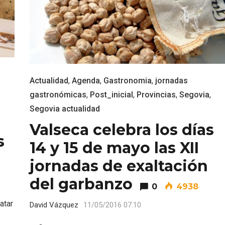
Actualidad
,
Agenda
,
Gastronomia
,
jornadas
gastronómicas
,
Post_inicial
,
Provincias
,
Segovia
,
Segovia actualidad
Valseca celebra los días
s
14 y 15 de mayo las XII
jornadas de exaltación
del garbanzo
0
4938
atar
David Vázquez
11/05/2016 07:10