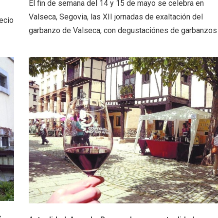
El fin de semana del 14 y 15 de mayo se celebra en
 una imagen renovada
El Espinar, un pueblo 
l vermouth de
de la Sierra de Guad
Valseca, Segovia, las XII jornadas de exaltación del
recio
lid
en su vertiente segov
garbanzo de Valseca, con degustaciónes de garbanzos
tos gratuitos del
VII Feria del Vino de S
etherby Preparatory
2026 ‘Sotillo, el Vino y
 en Ávila y Salamanca
s
,