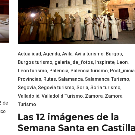
l de Navidad de
Belén segoviano, otra
rrebollo
escusa más para visit
Sepúlveda estas Nav
Actualidad
,
Agenda
,
Avila
,
Avila turismo
,
Burgos
,
Burgos turismo
,
galeria_de_fotos
,
Inspirate
,
Leon
,
Leon turismo
,
Palencia
,
Palencia turismo
,
Post_inicia
Provincias
,
Rutas
,
Salamanca
,
Salamanca Turismo
,
Segovia
,
Segovia turismo
,
Soria
,
Soria turismo
,
Valladolid
,
Valladolid Turismo
,
Zamora
,
Zamora
2 de
Turismo
ico
Las 12 imágenes de la
Semana Santa en Castill