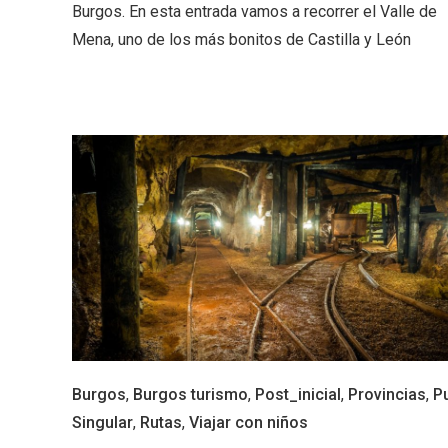
Burgos. En esta entrada vamos a recorrer el Valle de
Mena, uno de los más bonitos de Castilla y León
Semana Santa en la Ribera
Itinera
del Duero 2026
Miguel
Burgos
,
Burgos turismo
,
Post_inicial
,
Provincias
,
P
Singular
,
Rutas
,
Viajar con niños