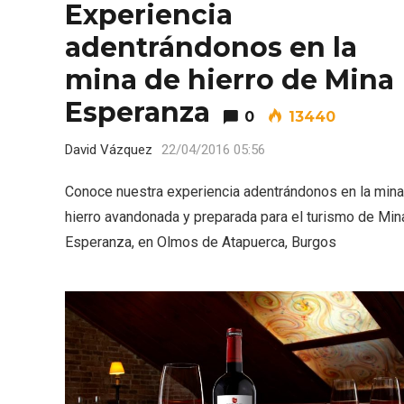
Experiencia
adentrándonos en la
mina de hierro de Mina
Esperanza
0
13440
David Vázquez
22/04/2016 05:56
Porrón de Citas de 2026 en
Los Pu
Moradillo de Roa
España,
Conoce nuestra experiencia adentrándonos en la mina
hierro avandonada y preparada para el turismo de Min
Esperanza, en Olmos de Atapuerca, Burgos