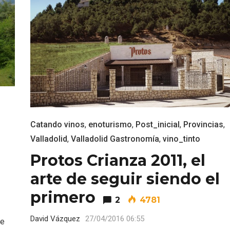
Catando vinos
,
enoturismo
,
Post_inicial
,
Provincias
,
o
Valladolid
,
Valladolid Gastronomía
,
vino_tinto
nocturno por
IGP Morcilla de Burgo
Protos Crianza 2011, el
lid
triunfó en el Salón G
2026
arte de seguir siendo el
primero
2
4781
David Vázquez
27/04/2016 06:55
de