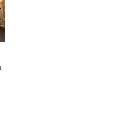
III Ruta de la Morcilla de
ar
Burgos IGP, en Aranda de
idades
Duero
l
,
Escapadas por Castilla y
a
León en otoño