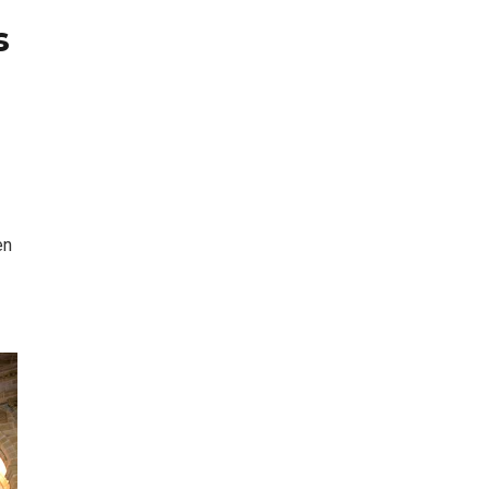
s
 en
Fermoselle, ella la bella, el
balcón de los Arribes
en