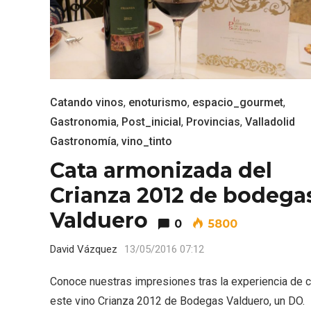
ACCEDER
Ultimas entradas
Catando vinos
,
enoturismo
,
espacio_gourmet
,
Gastronomia
,
Post_inicial
,
Provincias
,
Valladolid
Gastronomía
,
vino_tinto
Cata armonizada del
Crianza 2012 de bodega
Valduero
0
5800
David Vázquez
13/05/2016 07:12
Conoce nuestras impresiones tras la experiencia de c
este vino Crianza 2012 de Bodegas Valduero, un DO.