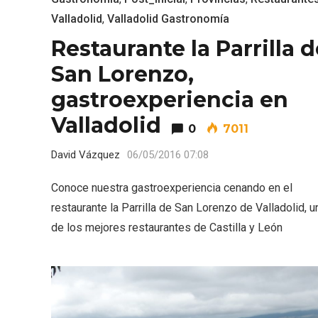
Valladolid
,
Valladolid Gastronomía
Restaurante la Parrilla d
San Lorenzo,
gastroexperiencia en
Valladolid
0
7011
David Vázquez
06/05/2016 07:08
Conoce nuestra gastroexperiencia cenando en el
restaurante la Parrilla de San Lorenzo de Valladolid, u
de los mejores restaurantes de Castilla y León
V Feria Europea del Queso
La zon
2026 en Serrada
recurso
del Vi