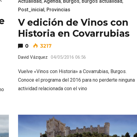
Actualidad
,
Agenda
,
Burgos
,
burgos actualidad
,
Post_inicial
,
Provincias
e
V edición de Vinos con
Historia en Covarrubias
0
3217
David Vázquez
04/05/2016 06:56
Vuelve «Vinos con Historia» a Covarrubias, Burgos.
Conoce el programa del 2016 para no perderte ninguna
actividad relacionada con el vino
no
ificación como
IV Edición del Festiva
 turístico de la Ruta
Narración Oral, Memor
no de Rueda
Tierra y Voz