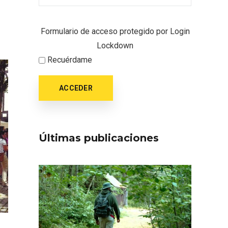
oculto
Recorre los fiordos leoneses
arrama
en Riaño
iana
Formulario de acceso protegido por
Login
Lockdown
Recuérdame
ACCEDER
Últimas publicaciones
Feria del Vino de Toro 2026;
descubre “Otros Vinos de
Toro”
otillo
 Yo’