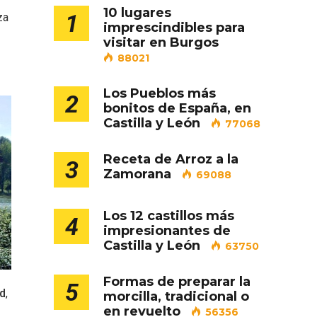
10 lugares
1
za
imprescindibles para
visitar en Burgos
88021
Los Pueblos más
2
bonitos de España, en
Castilla y León
77068
Receta de Arroz a la
ejor
Cigales inaugura la
3
Zamorana
69088
ufa
musealización de los arcos
de la Iglesia de Santiago
Apóstol
Los 12 castillos más
4
impresionantes de
Castilla y León
63750
Formas de preparar la
5
id
,
morcilla, tradicional o
en revuelto
56356