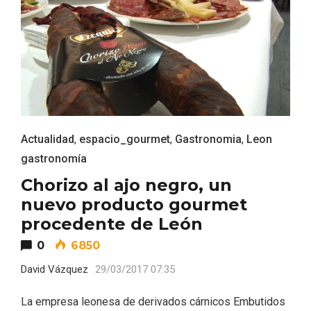
Actualidad
,
espacio_gourmet
,
Gastronomia
,
Leon
gastronomía
IV Edición del Festival de Narración Oral,
Chorizo al ajo negro, un
Memoria, Tierra y Voz
nuevo producto gourmet
procedente de León
0
6850
David Vázquez
29/03/2017 07:35
La empresa leonesa de derivados cárnicos Embutidos