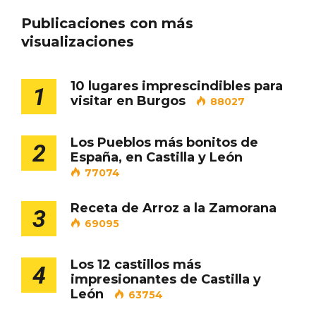
Publicaciones con más
visualizaciones
Cigales inaugura la musealización de los
arcos de la Iglesia de Santiago Apóstol
10 lugares imprescindibles para
1
visitar en Burgos
88027
Los Pueblos más bonitos de
2
España, en Castilla y León
77074
Receta de Arroz a la Zamorana
3
69095
Los 12 castillos más
4
impresionantes de Castilla y
León
63754