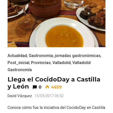
Actualidad
,
Gastronomia
,
jornadas gastronómicas
,
Post_inicial
,
Provincias
,
Valladolid
,
Valladolid
Gastronomía
Llega el CocidoDay a Castilla
y León
0
4659
IGP Morcilla de Burgos triunfó en el
Salón Gourmet 2026
David Vázquez
15/03/2017 06:52
Conoce cómo fue la iniciativa del CocidoDay en Castilla