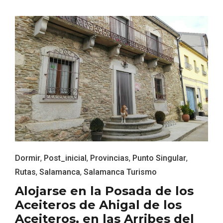
Feria del Vino de Toro 2026; descubre
“Otros Vinos de Toro”
Dormir
,
Post_inicial
,
Provincias
,
Punto Singular
,
Rutas
,
Salamanca
,
Salamanca Turismo
Alojarse en la Posada de los
Aceiteros de Ahigal de los
Aceiteros, en las Arribes del