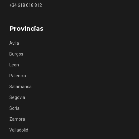
+34 618 018 812
Provincias
Los Pueblos más bonitos de España, en
Avila
Castilla y León
Burgos
Leon
Palencia
Salamanca
Segovia
Soria
Zamora
Valladolid