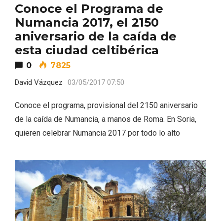
Conoce el Programa de
Numancia 2017, el 2150
aniversario de la caída de
esta ciudad celtibérica
0
7825
David Vázquez
03/05/2017 07:50
Conoce el programa, provisional del 2150 aniversario
de la caída de Numancia, a manos de Roma. En Soria,
Conciertos gratuitos del coro Wetherby
quieren celebrar Numancia 2017 por todo lo alto
Preparatory School en Ávila y Salamanca