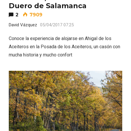
Duero de Salamanca
2
7909
David Vázquez
05/04/2017 07:25
Conoce la experiencia de alojarse en Ahigal de los
Aceiteros en la Posada de los Aceiteros, un casón con
V Feria Europea del Queso 2026 en
mucha historia y mucho confort
Serrada