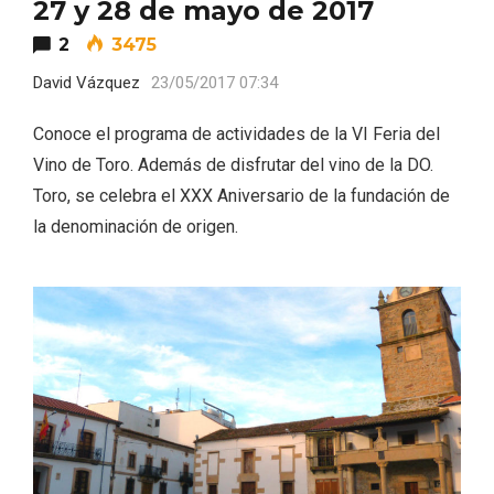
27 y 28 de mayo de 2017
2
3475
David Vázquez
23/05/2017 07:34
Conoce el programa de actividades de la VI Feria del
Vino de Toro. Además de disfrutar del vino de la DO.
Velay, una imagen renovada para el
vermouth de Valladolid
Toro, se celebra el XXX Aniversario de la fundación de
la denominación de origen.