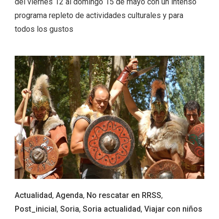
del viernes 12 al domingo 15 de mayo con un intenso
programa repleto de actividades culturales y para
todos los gustos
El Cronicón de Oña sale a la calle
Actualidad
,
Agenda
,
No rescatar en RRSS
,
Post_inicial
,
Soria
,
Soria actualidad
,
Viajar con niños