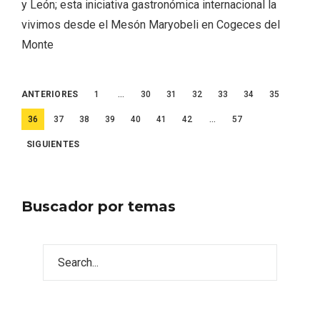
y León; esta iniciativa gastronómica internacional la
vivimos desde el Mesón Maryobeli en Cogeces del
Monte
Paginación
ANTERIORES
1
…
30
31
32
33
34
35
de
36
37
38
39
40
41
42
…
57
entradas
SIGUIENTES
Buscador por temas
Disfrutar de la Semana Santa en Rueda
en 2026