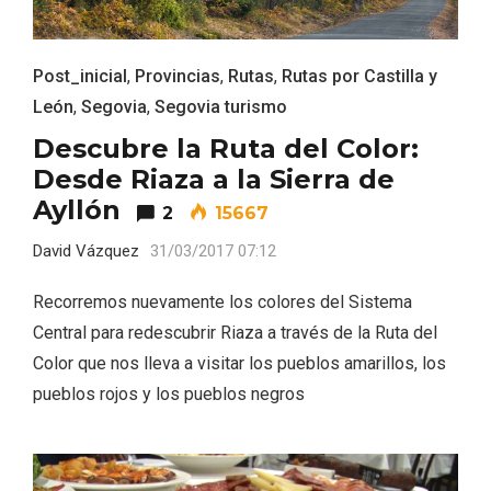
Post_inicial
,
Provincias
,
Rutas
,
Rutas por Castilla y
León
,
Segovia
,
Segovia turismo
Descubre la Ruta del Color:
Desde Riaza a la Sierra de
Ayllón
2
15667
La zonificación como recurso turístico
David Vázquez
31/03/2017 07:12
de la Ruta del Vino de Rueda
Recorremos nuevamente los colores del Sistema
Central para redescubrir Riaza a través de la Ruta del
Color que nos lleva a visitar los pueblos amarillos, los
pueblos rojos y los pueblos negros