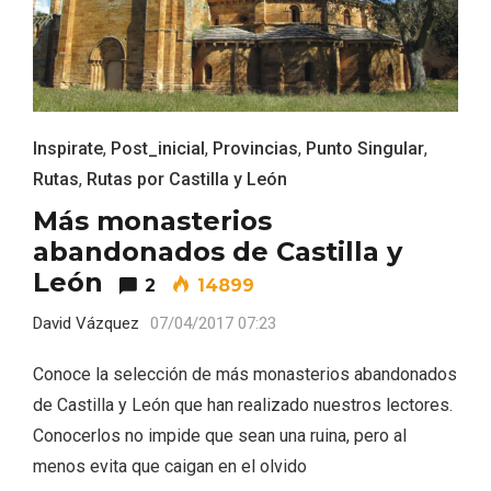
Inspirate
,
Post_inicial
,
Provincias
,
Punto Singular
,
Rutas
,
Rutas por Castilla y León
Más monasterios
abandonados de Castilla y
León
2
14899
VII Feria del Vino de Sotillo 2026 ‘Sotillo,
David Vázquez
07/04/2017 07:23
el Vino y Yo’
Conoce la selección de más monasterios abandonados
de Castilla y León que han realizado nuestros lectores.
Conocerlos no impide que sean una ruina, pero al
menos evita que caigan en el olvido