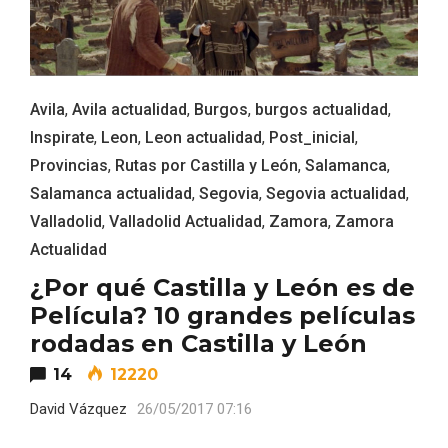
ACCEDER
Avila
,
Avila actualidad
,
Burgos
,
burgos actualidad
,
Ultimas entradas
Inspirate
,
Leon
,
Leon actualidad
,
Post_inicial
,
Provincias
,
Rutas por Castilla y León
,
Salamanca
,
Salamanca actualidad
,
Segovia
,
Segovia actualidad
,
Valladolid
,
Valladolid Actualidad
,
Zamora
,
Zamora
Actualidad
¿Por qué Castilla y León es de
Película? 10 grandes películas
rodadas en Castilla y León
14
12220
David Vázquez
26/05/2017 07:16