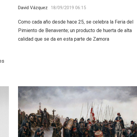
David Vázquez
18/09/2019 06:15
Como cada año desde hace 25, se celebra la Feria del
Pimiento de Benavente; un producto de huerta de alta
calidad que se da en esta parte de Zamora
es
rios musicales en San
En marzo, vuelve la m
 del Pino 2026
gastronomía de la Tr
Negra de Soria