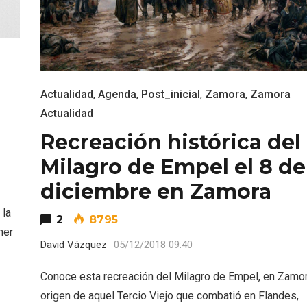
Actualidad
,
Agenda
,
Post_inicial
,
Zamora
,
Zamora
Actualidad
eblos más bonitos de
Concierto de Navidad
Recreación histórica del
 en Castilla y León
Moradillo de Roa
Milagro de Empel el 8 de
diciembre en Zamora
 la
2
8795
mer
David Vázquez
05/12/2018 09:40
Conoce esta recreación del Milagro de Empel, en Zamor
origen de aquel Tercio Viejo que combatió en Flandes,