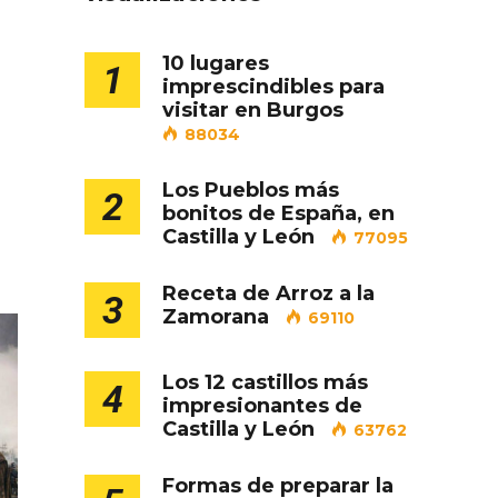
10 lugares
1
imprescindibles para
visitar en Burgos
88034
Los Pueblos más
2
bonitos de España, en
Castilla y León
77095
ejor
Cigales inaugura la
ufa
musealización de los arcos
Receta de Arroz a la
3
de la Iglesia de Santiago
Zamorana
69110
Apóstol
Los 12 castillos más
4
impresionantes de
Castilla y León
63762
Formas de preparar la