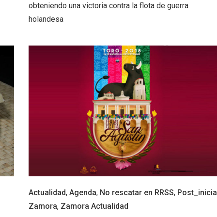
obteniendo una victoria contra la flota de guerra
holandesa
l de Navidad de
Belén segoviano, otra
rrebollo
escusa más para visit
Sepúlveda estas Nav
Actualidad
,
Agenda
,
No rescatar en RRSS
,
Post_inicia
Zamora
,
Zamora Actualidad