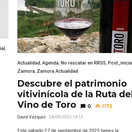
ial
,
Actualidad
,
Agenda
,
No rescatar en RRSS
,
Post_inicia
Zamora
,
Zamora Actualidad
Descubre el patrimonio
vitivinícola de la Ruta de
Vino de Toro
0
1172
David Vázquez
24/09/2025 14:13
Este sábado 27 de septiembre de 2025 tienes la