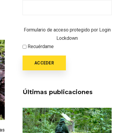
oculto
Recorre los fiordos leoneses
arrama
en Riaño
iana
Formulario de acceso protegido por
Login
Lockdown
Recuérdame
ACCEDER
Feria del Vino de Toro 2026;
descubre “Otros Vinos de
Últimas publicaciones
Toro”
otillo
 Yo’
as