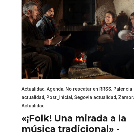
Enoturismo visitando la
Paseo 
Actualidad
,
Agenda
,
No rescatar en RRSS
,
Palencia
Bodega Museo La Olmilla, en
Vallado
actualidad
,
Post_inicial
,
Segovia actualidad
,
Zamor
Peñafiel
Actualidad
«¡Folk! Una mirada a la
música tradicional» -