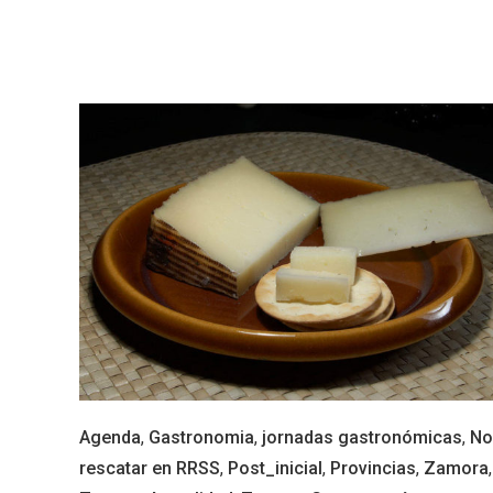
Inauguración del Árbol de
El árbo
Navidad a ganchillo de
Fuente
Moradillo de Roa
Agenda
,
Gastronomia
,
jornadas gastronómicas
,
No
rescatar en RRSS
,
Post_inicial
,
Provincias
,
Zamora
,