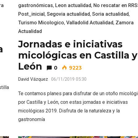
ra
gastronómicas
,
Leon actualidad
,
No rescatar en RRS
Post_inicial
,
Segovia actualidad
,
Soria actualidad
,
Turismo Micologico
,
Valladolid Actualidad
,
Zamora
Actualidad
Jornadas e iniciativas
a
micológicas en Castilla y
León
0
9223
David Vázquez
06/11/2019 05:30
tilla
Te contamos planes para disfrutar de un otoño micológ
por Castilla y León, con estas jornadas e iniciativas
ificación como
IV Edición del Festiva
micológicas 2019. Disfruta de la naturaleza y la
 turístico de la Ruta
Narración Oral, Memor
no de Rueda
Tierra y Voz
gastronomía