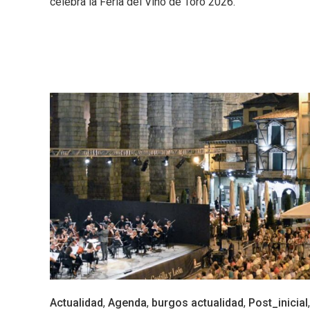
celebra la Feria del Vino de Toro 2026.
Fiesta de los Fueros 2026 de
Velay,
Sepúlveda y Feria de
para e
Artesanía
Vallado
El Cronicón de Oña sale a la
Concier
calle
coro W
Actualidad
,
Agenda
,
burgos actualidad
,
Post_inicial
,
School