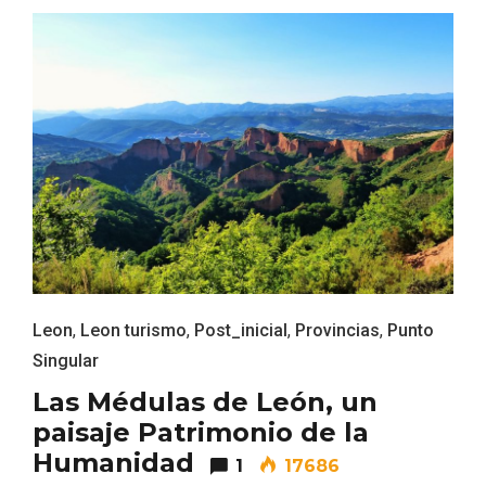
El Cronicón de Oña sale a la calle
Leon
,
Leon turismo
,
Post_inicial
,
Provincias
,
Punto
Singular
Las Médulas de León, un
paisaje Patrimonio de la
Humanidad
1
17686