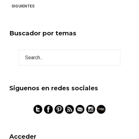
entradas
SIGUIENTES
Buscador por temas
Siguenos en redes sociales
Disfrutar de la Semana Santa en Rueda
en 2026
Acceder