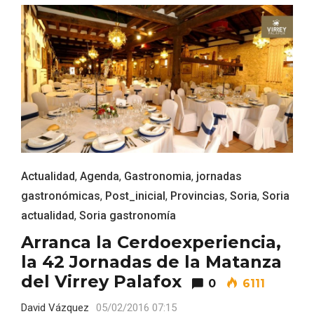
V Feria Europea del Queso 2026 en
Serrada
Actualidad
,
Agenda
,
Gastronomia
,
jornadas
gastronómicas
,
Post_inicial
,
Provincias
,
Soria
,
Soria
actualidad
,
Soria gastronomía
Arranca la Cerdoexperiencia,
la 42 Jornadas de la Matanza
del Virrey Palafox
0
6111
David Vázquez
05/02/2016 07:15