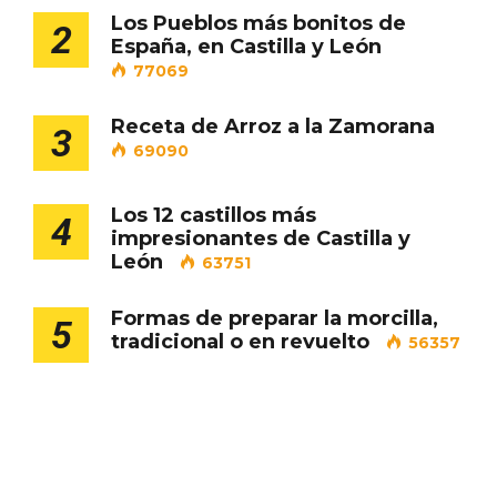
Los Pueblos más bonitos de
2
España, en Castilla y León
Cigales inaugura la musealización de los
77069
arcos de la Iglesia de Santiago Apóstol
Receta de Arroz a la Zamorana
3
69090
Los 12 castillos más
4
impresionantes de Castilla y
León
63751
Formas de preparar la morcilla,
5
tradicional o en revuelto
56357