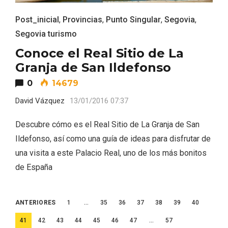
Post_inicial
,
Provincias
,
Punto Singular
,
Segovia
,
Segovia turismo
Conoce el Real Sitio de La
Granja de San Ildefonso
0
14679
David Vázquez
13/01/2016 07:37
Descubre cómo es el Real Sitio de La Granja de San
Ildefonso, así como una guía de ideas para disfrutar de
una visita a este Palacio Real, uno de los más bonitos
de España
IGP Morcilla de Burgos triunfó en el
Salón Gourmet 2026
Paginación
ANTERIORES
1
…
35
36
37
38
39
40
de
41
42
43
44
45
46
47
…
57