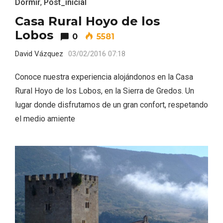
Dormir
,
Post_inicial
Casa Rural Hoyo de los
Lobos
0
5581
David Vázquez
03/02/2016 07:18
Conoce nuestra experiencia alojándonos en la Casa
Rural Hoyo de los Lobos, en la Sierra de Gredos. Un
lugar donde disfrutamos de un gran confort, respetando
el medio amiente
IV Edición del Festival de Narración Oral,
Memoria, Tierra y Voz