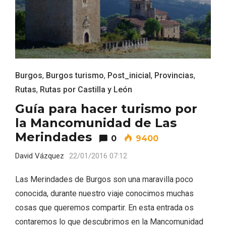
Burgos
,
Burgos turismo
,
Post_inicial
,
Provincias
,
Rutas
,
Rutas por Castilla y León
Guía para hacer turismo por
la Mancomunidad de Las
Merindades
0
9400
Fiesta de Primavera 2026 en la Ruta del
Vino de Cigales
David Vázquez
22/01/2016 07:12
Las Merindades de Burgos son una maravilla poco
conocida, durante nuestro viaje conocimos muchas
cosas que queremos compartir. En esta entrada os
contaremos lo que descubrimos en la Mancomunidad