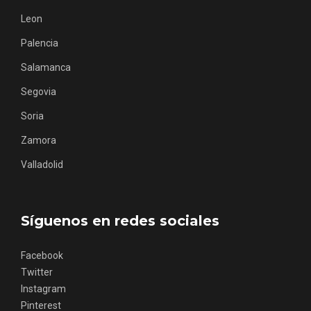
Leon
Palencia
Salamanca
Los Pueblos más bonitos de España, en
Segovia
Castilla y León
Soria
Zamora
Valladolid
Síguenos en redes sociales
Facebook
Twitter
Instagram
Pinterest