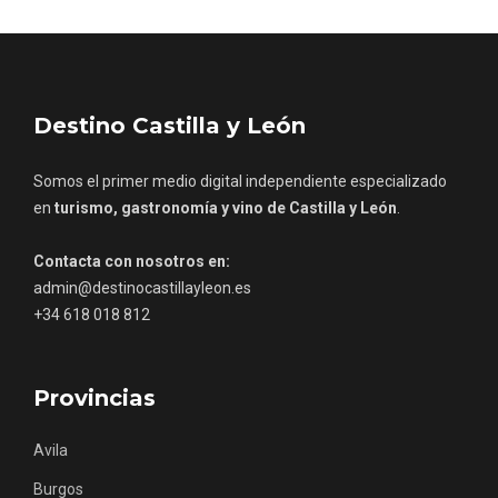
Porrón de Citas de 2026 en Moradillo de
Destino Castilla y León
Roa
Somos el primer medio digital independiente especializado
en
turismo, gastronomía y vino de Castilla y León
.
Contacta con nosotros en:
admin@destinocastillayleon.es
+34 618 018 812
Provincias
Avila
Burgos