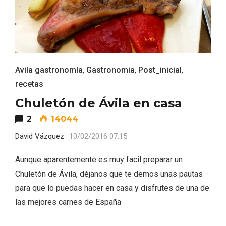
Avila gastronomía
,
Gastronomia
,
Post_inicial
,
Feria del Vino de Toro 2026; descubre
recetas
“Otros Vinos de Toro”
Chuletón de Ávila en casa
2
14044
David Vázquez
10/02/2016 07:15
Aunque aparentemente es muy facil preparar un
Chuletón de Ávila, déjanos que te demos unas pautas
para que lo puedas hacer en casa y disfrutes de una de
las mejores carnes de España