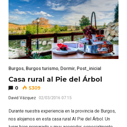
Fiesta de los Fueros 2026 de Sepúlveda
y Feria de Artesanía
Burgos
,
Burgos turismo
,
Dormir
,
Post_inicial
Casa rural al Pie del Árbol
0
5309
David Vázquez
02/03/2016 07:15
Durante nuestra experiencia en la provincia de Burgos,
nos alojamos en esta casa rural Al Pie del Árbol. Un
lugar bien preparado y muy acogedor, especialmente