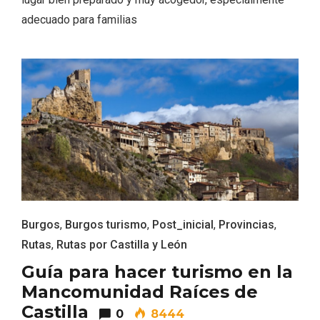
adecuado para familias
Velay, una imagen renovada para el
vermouth de Valladolid
Burgos
,
Burgos turismo
,
Post_inicial
,
Provincias
,
Rutas
,
Rutas por Castilla y León
Guía para hacer turismo en la
Mancomunidad Raíces de
Castilla
0
8444