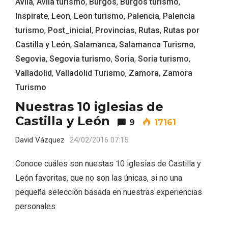
Avila
,
Avila turismo
,
Burgos
,
Burgos turismo
,
Inspirate
,
Leon
,
Leon turismo
,
Palencia
,
Palencia
turismo
,
Post_inicial
,
Provincias
,
Rutas
,
Rutas por
Castilla y León
,
Salamanca
,
Salamanca Turismo
,
Segovia
,
Segovia turismo
,
Soria
,
Soria turismo
,
Valladolid
,
Valladolid Turismo
,
Zamora
,
Zamora
Turismo
Nuestras 10 iglesias de
Castilla y León
Recorre los fiordos leoneses en Riaño
9
17161
David Vázquez
24/02/2016 07:15
Conoce cuáles son nuestas 10 iglesias de Castilla y
León favoritas, que no son las únicas, si no una
pequeña selección basada en nuestras experiencias
personales