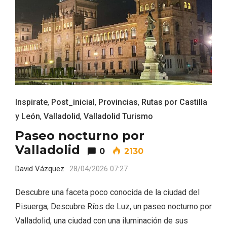
V Feria Europea del Queso 2026 en
Serrada
Inspirate
,
Post_inicial
,
Provincias
,
Rutas por Castilla
y León
,
Valladolid
,
Valladolid Turismo
Paseo nocturno por
Valladolid
0
2130
David Vázquez
28/04/2026 07:27
Descubre una faceta poco conocida de la ciudad del
Pisuerga; Descubre Ríos de Luz, un paseo nocturno por
Valladolid, una ciudad con una iluminación de sus