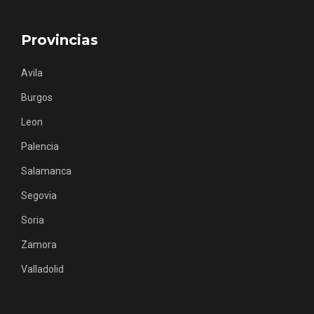
Provincias
Avila
Burgos
Concierto de Navidad en Moradillo de
Leon
Roa
Palencia
Salamanca
Segovia
Soria
Zamora
Valladolid