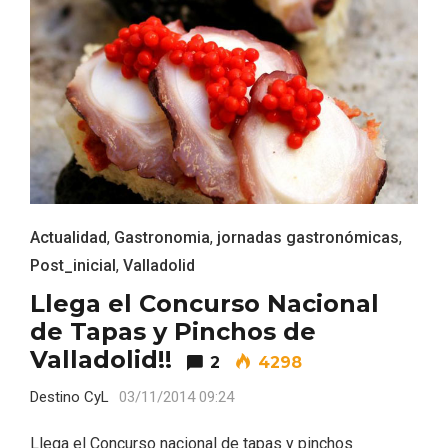
Actualidad
,
Gastronomia
,
jornadas gastronómicas
,
Recorre los fiordos leoneses en Riaño
Post_inicial
,
Valladolid
Llega el Concurso Nacional
de Tapas y Pinchos de
Valladolid!!
2
4298
Destino CyL
03/11/2014 09:24
Llega el Concurso nacional de tapas y pinchos