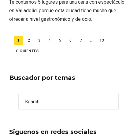
Te contamos 5 lugares para una cena con espectáculo
en Valladolid, porque esta ciudad tiene mucho que
ofrecer a nivel gastronómico y de ocio.
Paginación
1
2
3
4
5
6
7
…
13
de
SIGUIENTES
entradas
Buscador por temas
Semana Santa en la Ribera del Duero
Siguenos en redes sociales
2026