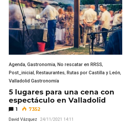
Agenda
,
Gastronomia
,
No rescatar en RRSS
,
Post_inicial
,
Restaurantes
,
Rutas por Castilla y León
,
Valladolid Gastronomía
5 lugares para una cena con
espectáculo en Valladolid
1
7352
Disfrutar de la Semana Santa en Rueda
en 2026
David Vázquez
24/11/2021 14:11