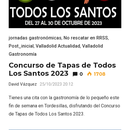
jornadas gastronómicas
,
No rescatar en RRSS
,
Post_inicial
,
Valladolid Actualidad
,
Valladolid
Gastronomía
Concurso de Tapas de Todos
Los Santos 2023
0
1708
Fiesta de Primavera 2026 en la Ruta del
David Vázquez
25/10/2023 20:12
Vino de Cigales
Tienes una cita con la gastronomía de lo pequeño este
fin de semana en Tordesillas, disfrutando del Concurso
de Tapas de Todos Los Santos 2023.