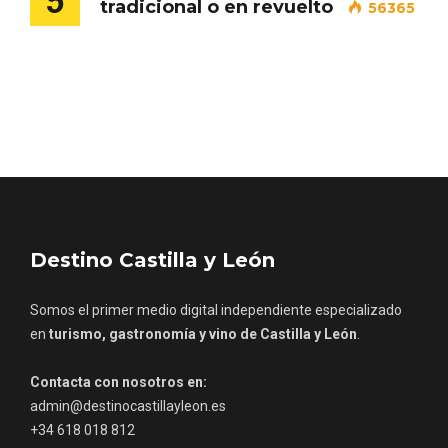
5
tradicional o en revuelto
56365
Los Pueblos más bonitos de España, en
Castilla y León
Destino Castilla y León
Somos el primer medio digital independiente especializado
en
turismo, gastronomía y vino de Castilla y León
.
Contacta con nosotros en:
admin@destinocastillayleon.es
+34 618 018 812