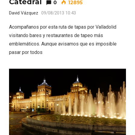
Catedral
0
12895
David Vázquez
09/08/2013 10:43
Acompañanos por esta ruta de tapas por Valladolid
visitando bares y restaurantes de tapeo más
emblemáticos. Aunque avisamos que es imposible
Velay, una imagen renovada para el
pasar por todos
vermouth de Valladolid