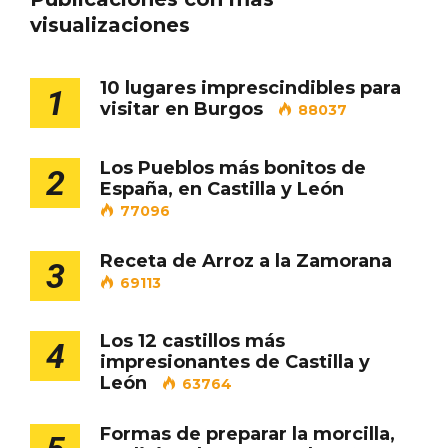
visualizaciones
10 lugares imprescindibles para
1
Porrón de Citas de 2026 en Moradillo de
visitar en Burgos
88037
Roa
Los Pueblos más bonitos de
2
España, en Castilla y León
77096
Receta de Arroz a la Zamorana
3
69113
Los 12 castillos más
4
impresionantes de Castilla y
León
63764
Formas de preparar la morcilla,