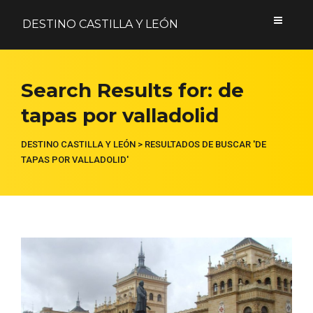
DESTINO CASTILLA Y LEÓN
Acceder
Search Results for:
de
tapas por valladolid
Nombre de usuario o correo electrónico
DESTINO CASTILLA Y LEÓN
>
RESULTADOS DE BUSCAR 'DE
TAPAS POR VALLADOLID'
Contraseña
Formulario de acceso protegido por
Login Lockdown
Recuérdame