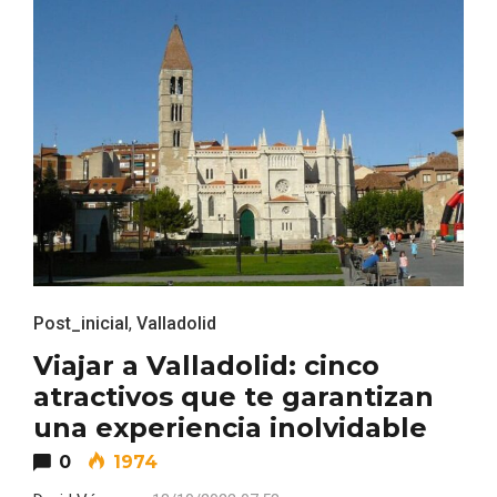
Post_inicial
,
Valladolid
Enoturismo visitando la Bodega Museo
Viajar a Valladolid: cinco
La Olmilla, en Peñafiel
atractivos que te garantizan
una experiencia inolvidable
0
1974