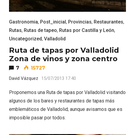
Gastronomia
,
Post_inicial
,
Provincias
,
Restaurantes
,
Rutas
,
Rutas de tapeo
,
Rutas por Castilla y León
,
Uncategorized
,
Valladolid
Ruta de tapas por Valladolid
El Espinar, un pueblo oculto de la Sierra
Zona de vinos y zona centro
de Guadarrama en su vertiente
7
15727
segoviana
David Vázquez
15/07/2013 17:40
Proponemos una Ruta de tapas por Valladolid visitando
algunos de los bares y restaurantes de tapas más
emblemáticos de Valladolid; aunque avisamos que es
imposible pasar por todos.