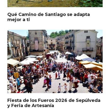
En marzo, vuelve la mejor gastronomía
de la Trufa Negra de Soria
Qué Camino de Santiago se adapta
mejor a ti
Fiesta de los Fueros 2026 de Sepúlveda
y Feria de Artesanía