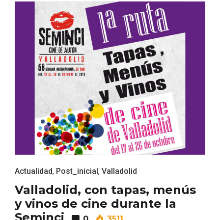
VII Feria del Vino de Sotillo 2026 ‘Sotillo,
el Vino y Yo’
Actualidad
,
Post_inicial
,
Valladolid
Valladolid, con tapas, menús
y vinos de cine durante la
Seminci
0
3511