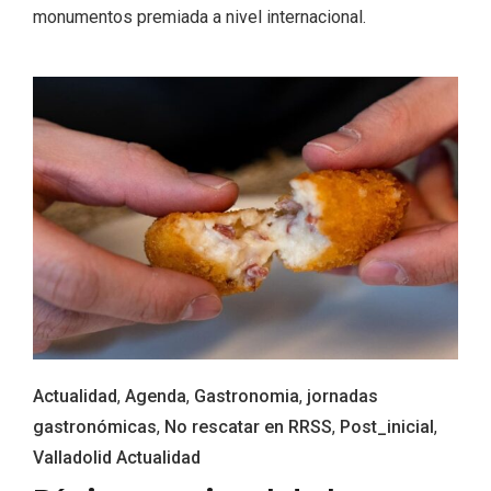
monumentos premiada a nivel internacional.
La zonificación como recurso turístico
de la Ruta del Vino de Rueda
Actualidad
,
Agenda
,
Gastronomia
,
jornadas
gastronómicas
,
No rescatar en RRSS
,
Post_inicial
,
Valladolid Actualidad