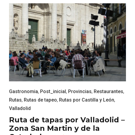
Fiesta de los Fueros 2026 de Sepúlveda
y Feria de Artesanía
Gastronomia
,
Post_inicial
,
Provincias
,
Restaurantes
,
Rutas
,
Rutas de tapeo
,
Rutas por Castilla y León
,
Valladolid
Ruta de tapas por Valladolid –
Zona San Martin y de la