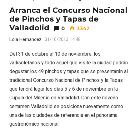
Arranca el Concurso Nacional
de Pinchos y Tapas de
Valladolid
0
3342
Lola Hernandez
31/10/2013 14:48
Del 31 de octubre al 10 de noviembre, los
vallisoletanos y todo aquel que visite la ciudad podrán
degustar los 49 pinchos y tapas que se presentarán al
tradicional Concurso Nacional de Pinchos y la Tapas
Conciertos gratuitos del coro Wetherby
Preparatory School en Ávila y Salamanca
que tendrá lugar los días 5 y 6 de noviembre en la
Cúpula del Milenio en Valladolid. Con este noveno
certamen Valladolid se posiciona nuevamente como
una de las ciudades de referencia en el panorama
gastronómico nacional.