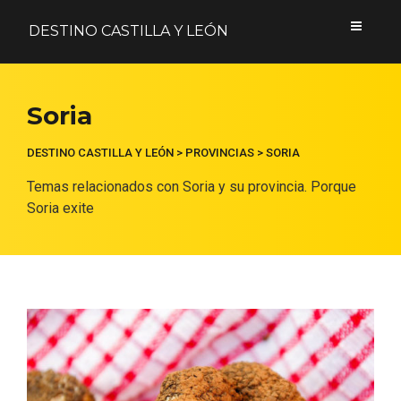
DESTINO CASTILLA Y LEÓN
Acceder
Soria
Nombre de usuario o correo electrónico
DESTINO CASTILLA Y LEÓN
>
PROVINCIAS
>
SORIA
Temas relacionados con Soria y su provincia. Porque
Soria exite
Contraseña
Formulario de acceso protegido por
Login Lockdown
Recuérdame