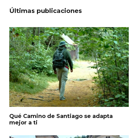
En marzo, vuelve la mejor gastronomía
Últimas publicaciones
de la Trufa Negra de Soria
Qué Camino de Santiago se adapta
mejor a ti