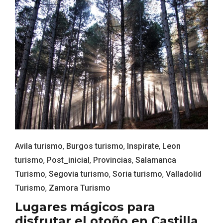
Fiesta de Primavera 2026 en la Ruta del
Avila turismo
,
Burgos turismo
,
Inspirate
,
Leon
Vino de Cigales
turismo
,
Post_inicial
,
Provincias
,
Salamanca
Turismo
,
Segovia turismo
,
Soria turismo
,
Valladolid
Turismo
,
Zamora Turismo
Lugares mágicos para
disfrutar el otoño en Castilla