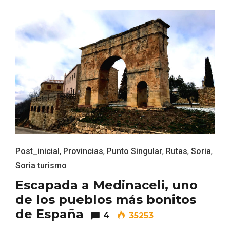
V Feria Europea del Queso 2026 en
Serrada
Post_inicial
,
Provincias
,
Punto Singular
,
Rutas
,
Soria
,
Soria turismo
Escapada a Medinaceli, uno
de los pueblos más bonitos
de España
4
35253