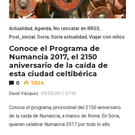
Actualidad
,
Agenda
,
No rescatar en RRSS
,
Post_inicial
,
Soria
,
Soria actualidad
,
Viajar con niños
Feria del Vino de Toro 2026; descubre
Conoce el Programa de
“Otros Vinos de Toro”
Numancia 2017, el 2150
aniversario de la caída de
esta ciudad celtibérica
0
7824
David Vázquez
03/05/2017 07:50
Conoce el programa, provisional del 2150 aniversario
de la caída de Numancia, a manos de Roma. En Soria,
quieren celebrar Numancia 2017 por todo lo alto