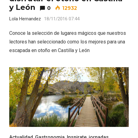
y León
0
12932
Lola Hernandez
18/11/2016 07:44
Conoce la selección de lugares mágicos que nuestros
lectores han seleccionado como los mejores para una
escapada en otoño en Castilla y León
Enoturismo visitando la Bodega Museo
La Olmilla, en Peñafiel
Actualidad
,
Gastronomia
,
Inspirate
,
jornadas