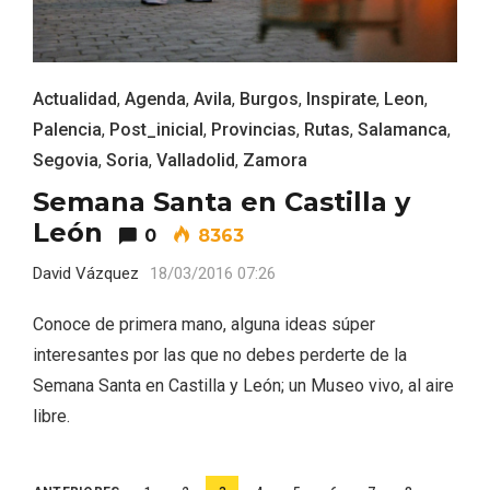
Actualidad
,
Agenda
,
Avila
,
Burgos
,
Inspirate
,
Leon
,
Palencia
,
Post_inicial
,
Provincias
,
Rutas
,
Salamanca
,
Segovia
,
Soria
,
Valladolid
,
Zamora
Semana Santa en Castilla y
León
0
8363
David Vázquez
18/03/2016 07:26
Conoce de primera mano, alguna ideas súper
interesantes por las que no debes perderte de la
Semana Santa en Castilla y León; un Museo vivo, al aire
libre.
Semana Santa en la Ribera del Duero
2026