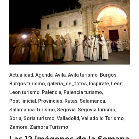
Actualidad
,
Agenda
,
Avila
,
Avila turismo
,
Burgos
,
Burgos turismo
,
galeria_de_fotos
,
Inspirate
,
Leon
,
Leon turismo
,
Palencia
,
Palencia turismo
,
Post_inicial
,
Provincias
,
Rutas
,
Salamanca
,
IGP Morcilla de Burgos triunfó en el
Salamanca Turismo
,
Segovia
,
Segovia turismo
,
Salón Gourmet 2026
Soria
,
Soria turismo
,
Valladolid
,
Valladolid Turismo
,
Zamora
,
Zamora Turismo
Las 12 imágenes de la Semana