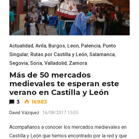
Actualidad
,
Avila
,
Burgos
,
Leon
,
Palencia
,
Punto
Singular
,
Rutas por Castilla y León
,
Salamanca
,
Segovia
,
Soria
,
Valladolid
,
Zamora
Más de 50 mercados
El Cronicón de Oña sale a la calle
medievales te esperan este
verano en Castilla y León
3
16983
David Vázquez
16/08/2017 15:05
Acompañanos a conocer los mercados medievales en
Castilla y León que hemos encontrado por la red y que