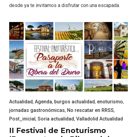
desde ya te invitamos a disfrutar con una escapada.
Conciertos gratuitos del coro Wetherby
Preparatory School en Ávila y Salamanca
Actualidad
,
Agenda
,
burgos actualidad
,
enoturismo
,
jornadas gastronómicas
,
No rescatar en RRSS
,
Post_inicial
,
Soria actualidad
,
Valladolid Actualidad
II Festival de Enoturismo