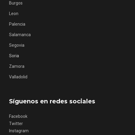
Burgos
Leon
Palencia
Salamanca
Segovia
Soria
Fermoselle, ella la bella, el balcón de los
Arribes
Zamora
Valladolid
Síguenos en redes sociales
Facebook
Twitter
Instagram