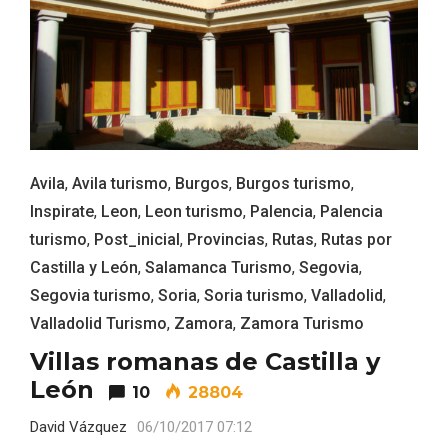
Velay, una imagen renovada para el
vermouth de Valladolid
Avila
,
Avila turismo
,
Burgos
,
Burgos turismo
,
Inspirate
,
Leon
,
Leon turismo
,
Palencia
,
Palencia
turismo
,
Post_inicial
,
Provincias
,
Rutas
,
Rutas por
Castilla y León
,
Salamanca Turismo
,
Segovia
,
Segovia turismo
,
Soria
,
Soria turismo
,
Valladolid
,
Valladolid Turismo
,
Zamora
,
Zamora Turismo
Villas romanas de Castilla y
León
10
28804
David Vázquez
06/10/2017 07:12