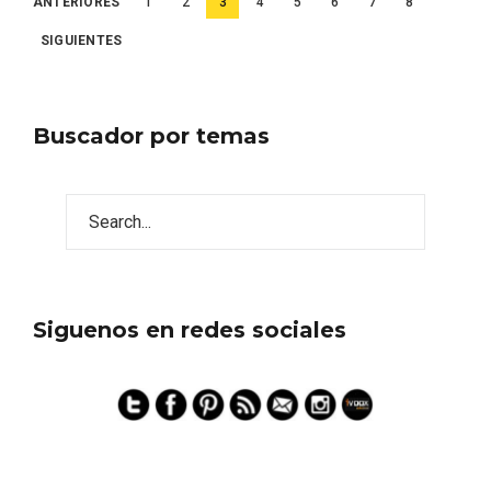
Paginación
ANTERIORES
1
2
3
4
5
6
7
8
de
SIGUIENTES
entradas
Buscador por temas
Siguenos en redes sociales