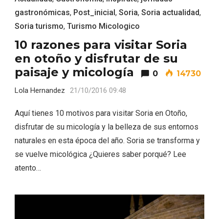
gastronómicas
,
Post_inicial
,
Soria
,
Soria actualidad
,
Soria turismo
,
Turismo Micologico
10 razones para visitar Soria
en otoño y disfrutar de su
paisaje y micología
0
14730
Lola Hernandez
21/10/2016 09:48
Aquí tienes 10 motivos para visitar Soria en Otoño,
disfrutar de su micología y la belleza de sus entornos
naturales en esta época del año. Soria se transforma y
se vuelve micológica ¿Quieres saber porqué? Lee
Paseo nocturno por Valladolid
atento…