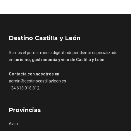
Destino Castilla y León
Concierto de Navidad en Moradillo de
Roa
Somos el primer medio digital independiente especializado
en
turismo, gastronomía y vino de Castilla y León
.
Contacta con nosotros en:
admin@destinocastillayleon.es
+34 618 018 812
Provincias
Avila