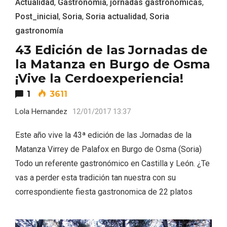
Actualidad
,
Gastronomia
,
jornadas gastronómicas
,
Post_inicial
,
Soria
,
Soria actualidad
,
Soria
gastronomía
43 Edición de las Jornadas de
la Matanza en Burgo de Osma
¡Vive la Cerdoexperiencia!
1
3611
Lola Hernandez
12/01/2017 13:37
IV Edición del Festival de Narración Oral,
Memoria, Tierra y Voz
Este año vive la 43ª edición de las Jornadas de la
Matanza Virrey de Palafox en Burgo de Osma (Soria)
Todo un referente gastronómico en Castilla y León. ¿Te
vas a perder esta tradición tan nuestra con su
correspondiente fiesta gastronomica de 22 platos