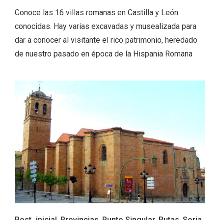
Conoce las 16 villas romanas en Castilla y León
conocidas. Hay varias excavadas y musealizada para
dar a conocer al visitante el rico patrimonio, heredado
de nuestro pasado en época de la Hispania Romana
El Espinar, un pueblo oculto de la Sierra
de Guadarrama en su vertiente
segoviana
Post_inicial
,
Provincias
,
Punto Singular
,
Rutas
,
Soria
,