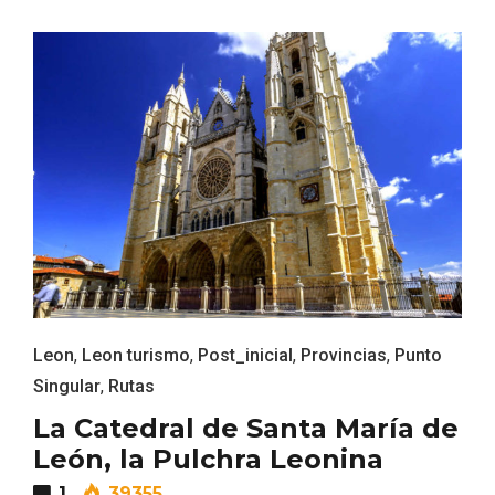
Fiesta de los Fueros 2026 de Sepúlveda
y Feria de Artesanía
Leon
,
Leon turismo
,
Post_inicial
,
Provincias
,
Punto
Singular
,
Rutas
La Catedral de Santa María de
León, la Pulchra Leonina
1
39355