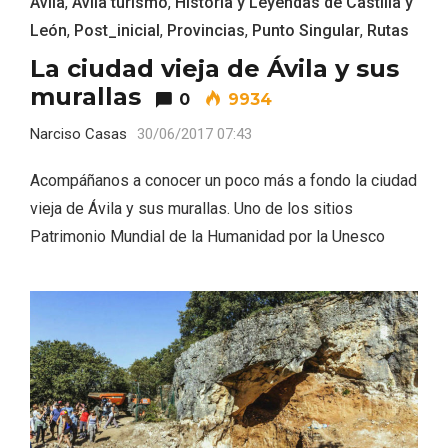
Avila
,
Avila turismo
,
Historia y Leyendas de Castilla y
León
,
Post_inicial
,
Provincias
,
Punto Singular
,
Rutas
La ciudad vieja de Ávila y sus
murallas
0
9934
Narciso Casas
30/06/2017 07:43
Acompáñanos a conocer un poco más a fondo la ciudad
vieja de Ávila y sus murallas. Uno de los sitios
Patrimonio Mundial de la Humanidad por la Unesco
Conciertos gratuitos del coro Wetherby
Preparatory School en Ávila y Salamanca