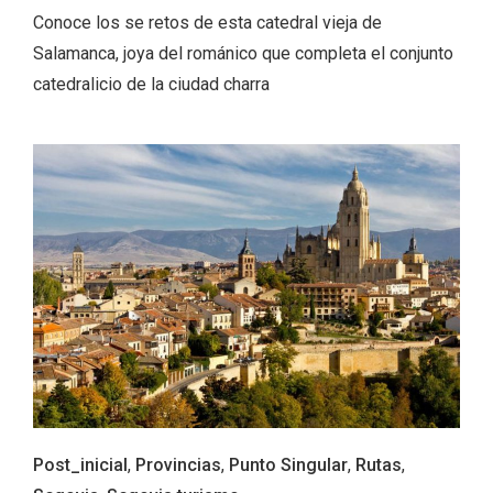
Conoce los se retos de esta catedral vieja de
Salamanca, joya del románico que completa el conjunto
catedralicio de la ciudad charra
Enoturismo visitando la Bodega Museo
La Olmilla, en Peñafiel
Post_inicial
,
Provincias
,
Punto Singular
,
Rutas
,