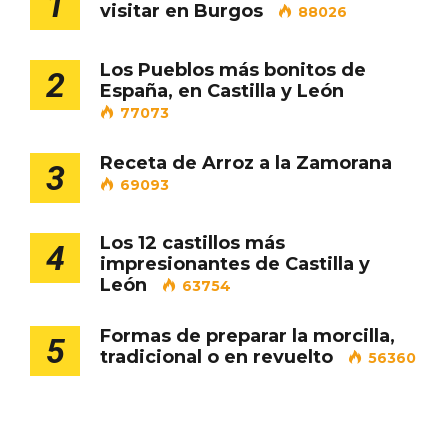
1
visitar en Burgos
88026
Cigales inaugura la musealización de los
Los Pueblos más bonitos de
2
arcos de la Iglesia de Santiago Apóstol
España, en Castilla y León
77073
Receta de Arroz a la Zamorana
3
69093
Los 12 castillos más
4
impresionantes de Castilla y
León
63754
Formas de preparar la morcilla,
5
tradicional o en revuelto
56360