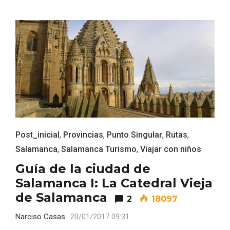
Post_inicial
,
Provincias
,
Punto Singular
,
Rutas
,
Fiesta de Primavera 2026 en la Ruta del
Salamanca
,
Salamanca Turismo
,
Viajar con niños
Vino de Cigales
Guía de la ciudad de
Salamanca I: La Catedral Vieja
de Salamanca
2
18097
Narciso Casas
20/01/2017 09:31