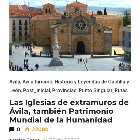
Recorre los fiordos leoneses en Riaño
Avila
,
Avila turismo
,
Historia y Leyendas de Castilla y
León
,
Post_inicial
,
Provincias
,
Punto Singular
,
Rutas
Las Iglesias de extramuros de
Ávila, también Patrimonio
Mundial de la Humanidad
0
22080