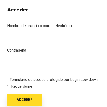
Acceder
Nombre de usuario o correo electrónico
Contraseña
Formulario de acceso protegido por
Login Lockdown
Recuérdame
Semana Santa en la Ribera del Duero
ACCEDER
2026