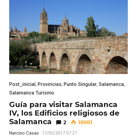
Feria del Vino de Toro 2026; descubre
“Otros Vinos de Toro”
Post_inicial
,
Provincias
,
Punto Singular
,
Salamanca
,
Salamanca Turismo
Guía para visitar Salamanca
IV, los Edificios religiosos de
Salamanca
2
10001
Narciso Casas
17/03/2017 07:27