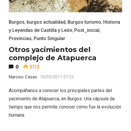
Burgos
,
burgos actualidad
,
Burgos turismo
,
Historia
y Leyendas de Castilla y León
,
Post_inicial
,
Provincias
,
Punto Singular
Otros yacimientos del
complejo de Atapuerca
0
5112
Narciso Casas
10/05/2017 07:22
VII Feria del Vino de Sotillo 2026 ‘Sotillo,
Acompáñanos a conocer los principales partes del
el Vino y Yo’
yacimiento de Atapuerca, en Burgos. Una cápsula de
tiempo que nos permite conocer cómo fue la evolución
humana