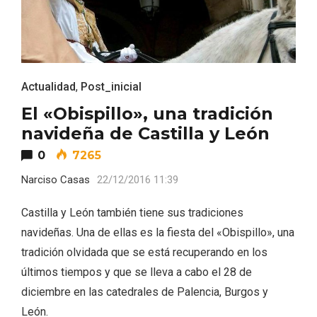
Actualidad
,
Post_inicial
El «Obispillo», una tradición
navideña de Castilla y León
0
7265
Narciso Casas
22/12/2016 11:39
Castilla y León también tiene sus tradiciones
navideñas. Una de ellas es la fiesta del «Obispillo», una
IGP Morcilla de Burgos triunfó en el
tradición olvidada que se está recuperando en los
Salón Gourmet 2026
últimos tiempos y que se lleva a cabo el 28 de
diciembre en las catedrales de Palencia, Burgos y
León.