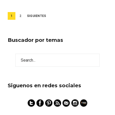
Paginación
1
2
SIGUIENTES
de
entradas
Buscador por temas
Siguenos en redes sociales
Disfrutar de la Semana Santa en Rueda
en 2026