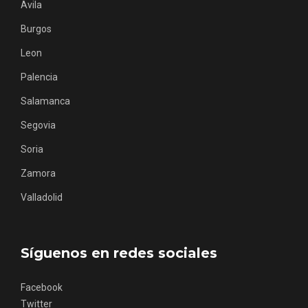
Avila
Burgos
Leon
Palencia
Los Pueblos más bonitos de España, en
Castilla y León
Salamanca
Segovia
Soria
Zamora
Valladolid
Síguenos en redes sociales
Facebook
Twitter