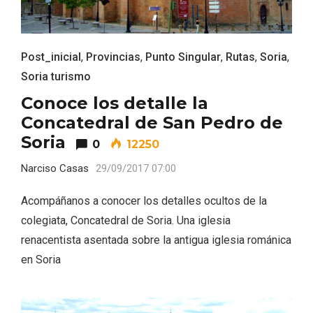
Post_inicial
,
Provincias
,
Punto Singular
,
Rutas
,
Soria
,
Soria turismo
Conoce los detalle la
Concatedral de San Pedro de
El Espinar, un pueblo oculto de la Sierra
Soria
de Guadarrama en su vertiente
0
12250
segoviana
Narciso Casas
29/09/2017 07:00
Acompáñanos a conocer los detalles ocultos de la
colegiata, Concatedral de Soria. Una iglesia
renacentista asentada sobre la antigua iglesia románica
en Soria