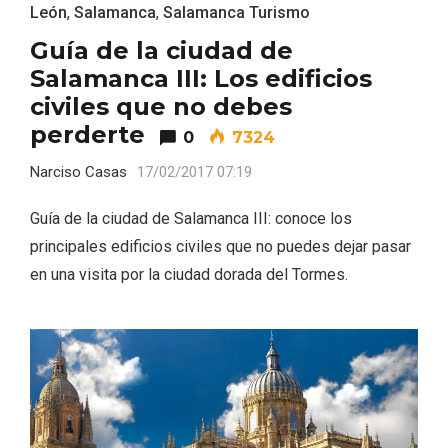
León
,
Salamanca
,
Salamanca Turismo
Guía de la ciudad de
Salamanca III: Los edificios
civiles que no debes
perderte
0
7324
Narciso Casas
17/02/2017 07:19
La zonificación como recurso turístico
Guía de la ciudad de Salamanca III: conoce los
de la Ruta del Vino de Rueda
principales edificios civiles que no puedes dejar pasar
en una visita por la ciudad dorada del Tormes.