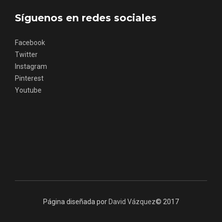
Síguenos en redes sociales
Facebook
Twitter
Instagram
Concierto de Navidad en Moradillo de
Pinterest
Roa
Youtube
Página diseñada por
David Vázquez
© 2017