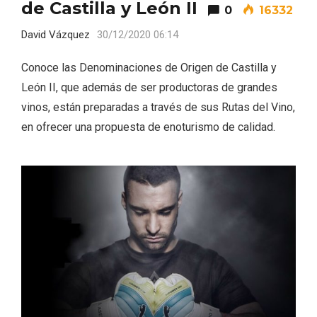
de Castilla y León II
0
16332
David Vázquez
30/12/2020 06:14
Conoce las Denominaciones de Origen de Castilla y
León II, que además de ser productoras de grandes
vinos, están preparadas a través de sus Rutas del Vino,
en ofrecer una propuesta de enoturismo de calidad.
El Espinar, un pueblo oculto de la Sierra
de Guadarrama en su vertiente
segoviana