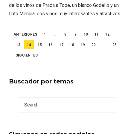
de los vinos de Prada a Tope, un blanco Godello y un
tinto Mencía; dos vinos muy interesantes y atractivos.
Paginación
ANTERIORES
1
…
8
9
10
11
12
de
13
14
15
16
17
18
19
20
…
25
entradas
SIGUIENTES
Buscador por temas
Disfrutar de la Semana Santa en Rueda
en 2026