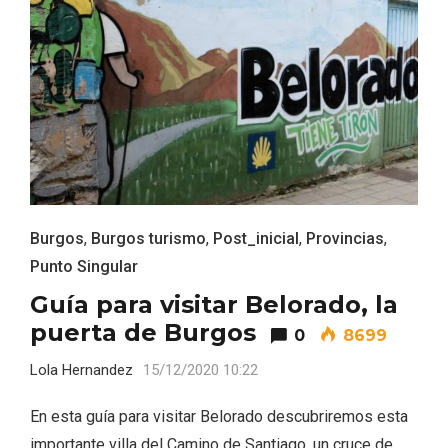
Burgos
,
Burgos turismo
,
Post_inicial
,
Provincias
,
El Cronicón de Oña sale a la calle
Punto Singular
Guía para visitar Belorado, la
puerta de Burgos
0
8699
Lola Hernandez
15/12/2020 10:22
En esta guía para visitar Belorado descubriremos esta
importante villa del Camino de Santiago, un cruce de