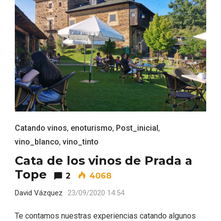
Catando vinos
,
enoturismo
,
Post_inicial
,
vino_blanco
,
vino_tinto
Cata de los vinos de Prada a
Tope
IGP Morcilla de Burgos triunfó en el
2
4068
Salón Gourmet 2026
David Vázquez
23/09/2020 14:54
Te contamos nuestras experiencias catando algunos