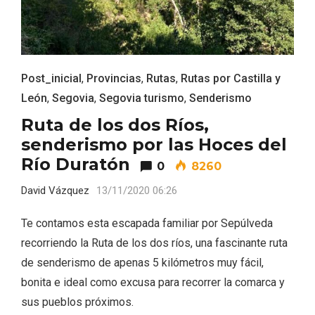
Post_inicial
,
Provincias
,
Rutas
,
Rutas por Castilla y
León
,
Segovia
,
Segovia turismo
,
Senderismo
Feria del Vino de Toro 2026; descubre
“Otros Vinos de Toro”
Ruta de los dos Ríos,
senderismo por las Hoces del
Río Duratón
0
8260
David Vázquez
13/11/2020 06:26
Te contamos esta escapada familiar por Sepúlveda
recorriendo la Ruta de los dos ríos, una fascinante ruta
de senderismo de apenas 5 kilómetros muy fácil,
bonita e ideal como excusa para recorrer la comarca y
sus pueblos próximos.