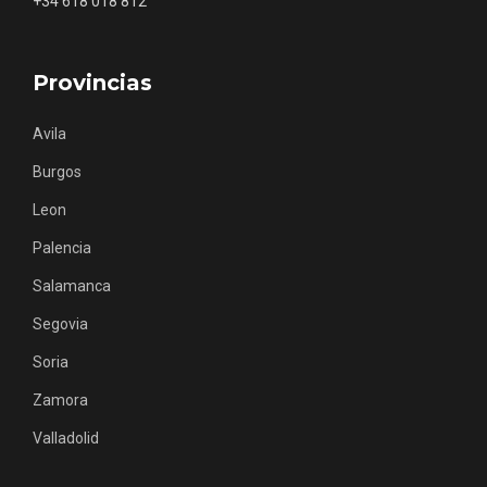
+34 618 018 812
Provincias
Avila
Los Pueblos más bonitos de España, en
Castilla y León
Burgos
Leon
Palencia
Salamanca
Segovia
Soria
Zamora
Valladolid