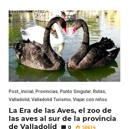
V Feria Europea del Queso 2026 en
Serrada
Post_inicial
,
Provincias
,
Punto Singular
,
Rutas
,
Valladolid
,
Valladolid Turismo
,
Viajar con niños
La Era de las Aves, el zoo de
las aves al sur de la provincia
de Valladolid
0
18614