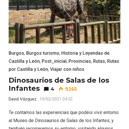
ACCEDER
Ultimas entradas
Burgos
,
Burgos turismo
,
Historia y Leyendas de
Castilla y León
,
Post_inicial
,
Provincias
,
Rutas
,
Rutas
por Castilla y León
,
Viajar con niños
Dinosaurios de Salas de los
Infantes
4
9265
David Vázquez
19/02/2021 04:52
Te contamos las experiencias que podéis vivir entorno
al Museo de Dinosaurios de Salas de los Infantes; y
también recorreremos su entorno, visitando algunos