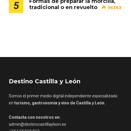
Formas de preparar la morcilla,
5
tradicional o en revuelto
56363
Porrón de Citas de 2026 en Moradillo de
Roa
Destino Castilla y León
Somos el primer medio digital independiente especializado
en
turismo, gastronomía y vino de Castilla y León
.
Contacta con nosotros en:
admin@destinocastillayleon.es