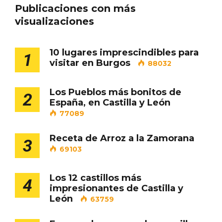
Publicaciones con más
visualizaciones
Cigales inaugura la musealización de los
arcos de la Iglesia de Santiago Apóstol
10 lugares imprescindibles para
1
visitar en Burgos
88032
Los Pueblos más bonitos de
2
España, en Castilla y León
77089
Receta de Arroz a la Zamorana
3
69103
Los 12 castillos más
4
impresionantes de Castilla y
León
63759