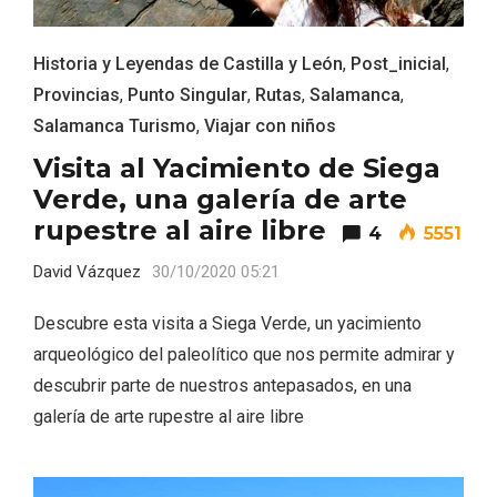
Historia y Leyendas de Castilla y León
,
Post_inicial
,
Provincias
,
Punto Singular
,
Rutas
,
Salamanca
,
Salamanca Turismo
,
Viajar con niños
Visita al Yacimiento de Siega
Verde, una galería de arte
rupestre al aire libre
4
5551
IV Edición del Festival de Narración Oral,
David Vázquez
30/10/2020 05:21
Memoria, Tierra y Voz
Descubre esta visita a Siega Verde, un yacimiento
arqueológico del paleolítico que nos permite admirar y
descubrir parte de nuestros antepasados, en una
galería de arte rupestre al aire libre