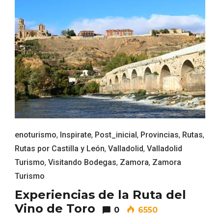
enoturismo
,
Inspirate
,
Post_inicial
,
Provincias
,
Rutas
,
Fiesta de Primavera 2026 en la Ruta del
Vino de Cigales
Rutas por Castilla y León
,
Valladolid
,
Valladolid
Turismo
,
Visitando Bodegas
,
Zamora
,
Zamora
Turismo
Experiencias de la Ruta del
Vino de Toro
0
6550