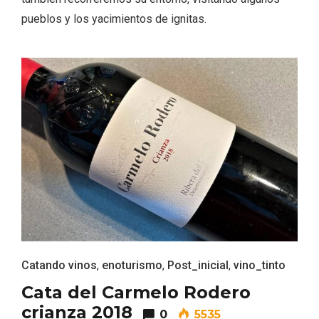
pueblos y los yacimientos de ignitas.
Fiesta de los Fueros 2026 de Sepúlveda
y Feria de Artesanía
Catando vinos
,
enoturismo
,
Post_inicial
,
vino_tinto
Cata del Carmelo Rodero
crianza 2018
0
5535