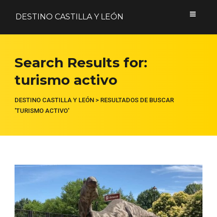
DESTINO CASTILLA Y LEÓN
Acceder
Search Results for:
turismo activo
Nombre de usuario o correo electrónico
DESTINO CASTILLA Y LEÓN
>
RESULTADOS DE BUSCAR
'TURISMO ACTIVO'
Contraseña
Formulario de acceso protegido por
Login Lockdown
Recuérdame