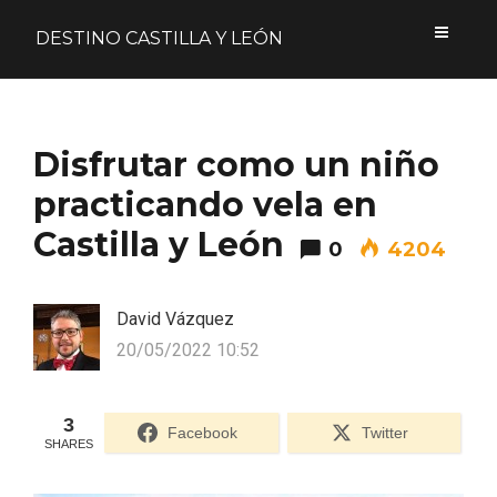
DESTINO CASTILLA Y LEÓN
Acceder
Disfrutar como un niño
Nombre de usuario o correo electrónico
practicando vela en
Castilla y León
0
4204
Contraseña
David Vázquez
20/05/2022 10:52
3
Formulario de acceso protegido por
Login Lockdown
Facebook
Twitter
SHARES
Recuérdame