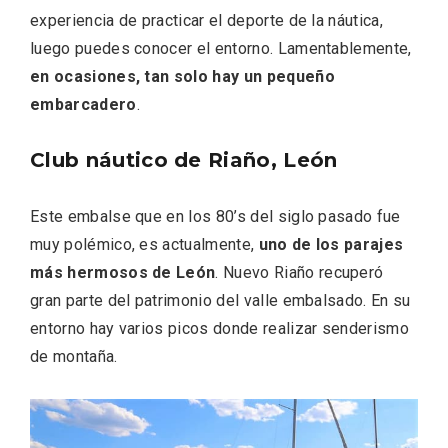
experiencia de practicar el deporte de la náutica,
luego puedes conocer el entorno. Lamentablemente,
en ocasiones, tan solo hay un pequeño
embarcadero
.
Club náutico de Riaño, León
Este embalse que en los 80’s del siglo pasado fue
muy polémico, es actualmente,
uno de los parajes
Conciertos gratuitos del coro Wetherby
más hermosos de León
. Nuevo Riaño recuperó
Preparatory School en Ávila y Salamanca
gran parte del patrimonio del valle embalsado. En su
entorno hay varios picos donde realizar senderismo
de montaña.