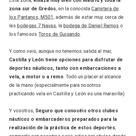
Esta zona,
enlaza muy bien con Madrid y toda la
zona sur de Gredos
, en la conocida
Carretera de
los Pantanos, M501
; además de estar muy cerca de
las
bodegas 7 Navas
, la
bodega de Daniel Ramos
o
Porrón de Citas de 2026 en Moradillo de
los famosos
Toros de Guisando
.
Roa
Y como veis, aunque no tenemos salida al mar,
Castilla y León tiene opciones para disfrutar de
deportes náuticos, tanto con embarcaciones a
vela, a motor o a remo
. Todo un placer al alcance
de la mano (especialmente para nosotros
practicando vela en Castilla y León es una maravilla).
Y vosotros,
Seguro que conocéis otros clubes
náuticos o embarcaderos preparados para la
realización de la práctica de estos deportes
;