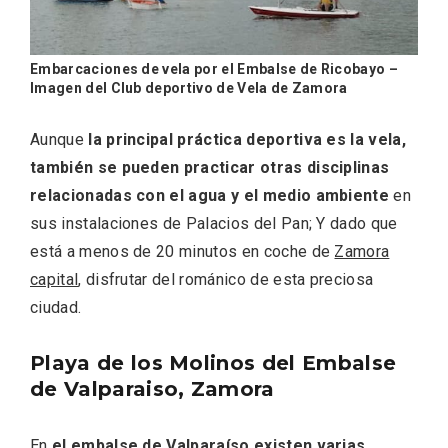
Embarcaciones de vela por el Embalse de Ricobayo –
Imagen del Club deportivo de Vela de Zamora
Aunque
la principal práctica deportiva es la vela,
también se pueden practicar otras disciplinas
relacionadas con el agua y el medio ambiente
en
sus instalaciones de Palacios del Pan; Y dado que
está a menos de 20 minutos en coche de
Zamora
capital
, disfrutar del románico de esta preciosa
ciudad.
IGP Morcilla de Burgos triunfó en el
Playa de los Molinos del Embalse
Salón Gourmet 2026
de Valparaiso, Zamora
En
el embalse de Valparaíso existen varias