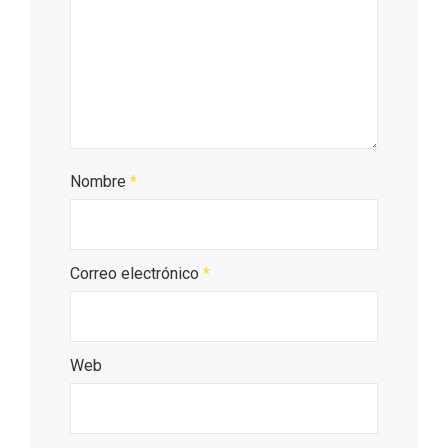
Nombre
*
Correo electrónico
*
Noche de Terror en las Bodegas de
Moradillo de Roa
Web