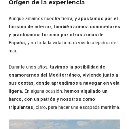
Origen de la experiencia
Aunque amamos nuestra tierra,
y apostamos por el
turismo de interior, también somos conocedores
Fiesta de los Fueros 2026 de Sepúlveda
y practicamos turismo por otras zonas de
y Feria de Artesanía
España;
y no toda la vida hemos vivido alejados del
mar.
Durante unos años,
tuvimos la posibilidad de
enamorarnos del Mediterráneo, viviendo junto a
sus costas, donde aprendimos a navegar en vela
ligera.
En alguna ocasión,
hemos alquilado un
barco, con un patrón y nosotros como
tripulantes,
claro, para hacer una escapada marítima.