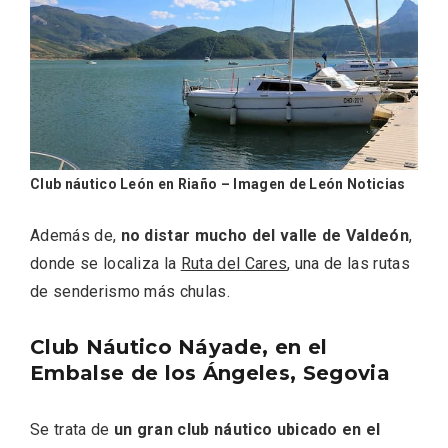
Club náutico León en Riaño – Imagen de León Noticias
Además de,
no distar mucho del valle de Valdeón
,
donde se localiza la
Ruta del Cares
, una de las rutas
de senderismo más chulas.
VII Feria del Vino de Sotillo 2026 ‘Sotillo,
el Vino y Yo’
Club Náutico Náyade, en el
Embalse de los Ángeles, Segovia
Se trata de
un gran club náutico ubicado en el