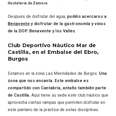
Hostelería de Zamora
Después de disfrutar del agua,
podéis acercaros a
Benavente
y disfrutar de la gastronomía y vinos
de la DOP. Benavente y los Valles
.
Club Deportivo Náutico Mar de
Castilla, en el Embalse del Ebro,
Burgos
Estamos en la zona Las Merindades de Burgos.
Una
zona que nos encanta. Este embalse es
compartido con Cantabria, antaño también parte
de Castilla.
Aquí tiene su sede este club náutico que
aprovecha ciertas rampas que permiten disfrutar en
Semana Santa en la Ribera del Duero
este pantano de la práctica de estas disciplinas.
2026