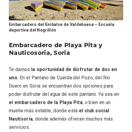
Embarcadero del Embalse de Valdehuesa – Escuela
deportiva del Negrillón
Embarcadero de Playa Pita y
Nauticosoria, Soria
Te damos
la oportunidad de disfrutar de dos en
uno
. En el Pantano de Cuerda del Pozo, del Río
Fiesta de Primavera 2026 en la Ruta del
Duero en Soria se encuentran dos opciones para
Vino de Cigales
poder disfrutar del agua de este pantano. Ya sea en
el embarcadero de la Playa Pita
; o bien en un
muelle más estable, donde está
el club social
Nautisoria
, donde además ofrecen muchos más
servicios.