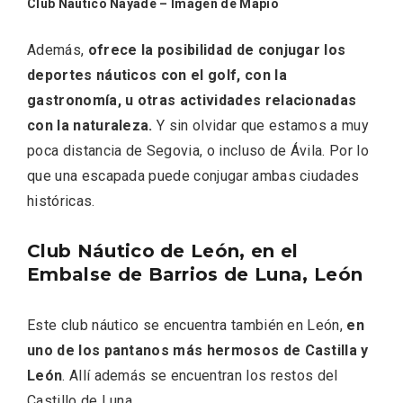
Club Náutico Náyade – Imagen de Mapio
Además,
ofrece la posibilidad de conjugar los
deportes náuticos con el golf, con la
gastronomía, u otras actividades relacionadas
con la naturaleza.
Y sin olvidar que estamos a muy
poca distancia de Segovia, o incluso de Ávila. Por lo
V Feria Europea del Queso 2026 en
que una escapada puede conjugar ambas ciudades
Serrada
históricas.
Club Náutico de León, en el
Embalse de Barrios de Luna, León
Este club náutico se encuentra también en León,
en
uno de los pantanos más hermosos de Castilla y
León
. Allí además se encuentran los restos del
Castillo de Luna.