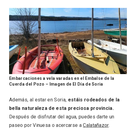
Embarcaciones a vela varadas en el Embalse de la
Cuerda del Pozo – Imagen de El Día de Soria
Enoturismo visitando la Bodega Museo
La Olmilla, en Peñafiel
Además, al estar en Soria,
estáis rodeados de la
bella naturaleza de esta preciosa provincia.
Después de disfrutar del agua, puedes darte un
paseo por Vinuesa o acercarse a
Calatañazor
.