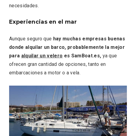
necesidades.
Experiencias en el mar
Aunque seguro que
hay muchas empresas buenas
donde alquilar un barco, probablemente la mejor
para
alquilar un velero
es SamBoat.es,
ya que
El Espinar, un pueblo oculto de la Sierra
de Guadarrama en su vertiente
ofrecen gran cantidad de opciones, tanto en
segoviana
embarcaciones a motor o a vela.