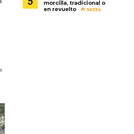
5
s
morcilla, tradicional o
en revuelto
56354
 en
Fermoselle, ella la bella, el
balcón de los Arribes
n