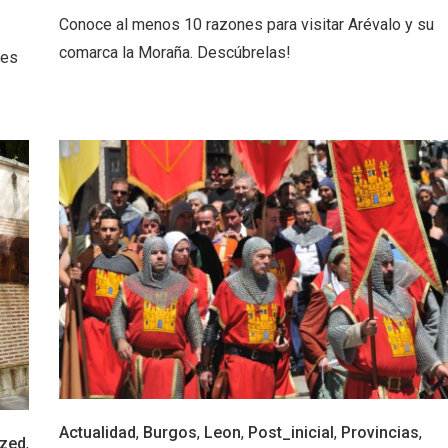
 una imagen renovada
El Espinar, un pueblo 
Conoce al menos 10 razones para visitar Arévalo y su
l vermouth de
de la Sierra de Guad
lid
en su vertiente segov
comarca la Moraña. Descúbrelas!
des
tos gratuitos del
VII Feria del Vino de S
etherby Preparatory
2026 ‘Sotillo, el Vino y
Actualidad
,
Burgos
,
Leon
,
Post_inicial
,
Provincias
,
 en Ávila y Salamanca
ized
,