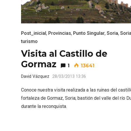
Inauguración del Árbol de
El árbo
Post_inicial
,
Provincias
,
Punto Singular
,
Soria
,
Sori
Navidad a ganchillo de
Fuente
turismo
Moradillo de Roa
Visita al Castillo de
Gormaz
1
13641
David Vázquez
28/03/2013 13:36
Conoce nuestra visita realizada a las ruinas del castil
fortaleza de Gormaz, Soria; bastión del valle del río D
durante la reconquista.