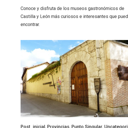
Fiesta de los Fueros 2026 de
Velay,
Conoce y disfruta de los museos gastronómicos de
Sepúlveda y Feria de
para e
Artesanía
Vallado
Castilla y León más curiosos e interesantes que pue
encontrar.
El Cronicón de Oña sale a la
Concier
calle
coro W
School
Post_inicial
,
Provincias
,
Punto Singular
,
Uncategor