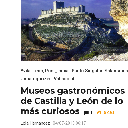
ACCEDER
Ultimas entradas
Avila
,
Leon
,
Post_inicial
,
Punto Singular
,
Salamanca
Uncategorized
,
Valladolid
Museos gastronómicos
de Castilla y León de lo
más curiosos
1
6451
Lola Hernandez
04/07/2013 06:17