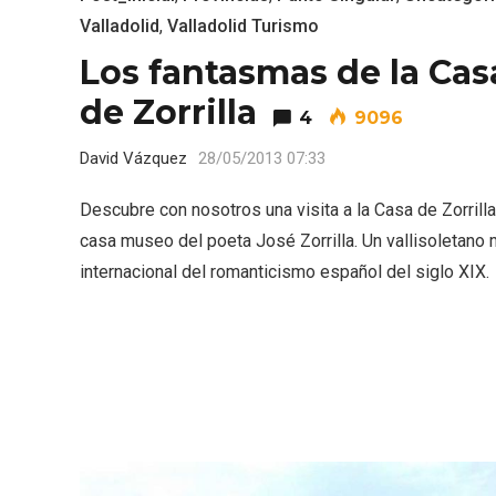
Valladolid
,
Valladolid Turismo
Los fantasmas de la Cas
de Zorrilla
4
9096
David Vázquez
28/05/2013 07:33
Descubre con nosotros una visita a la Casa de Zorrilla,
casa museo del poeta José Zorrilla. Un vallisoletano
internacional del romanticismo español del siglo XIX.
V Feria Europea del Queso
La zon
2026 en Serrada
recurso
del Vi