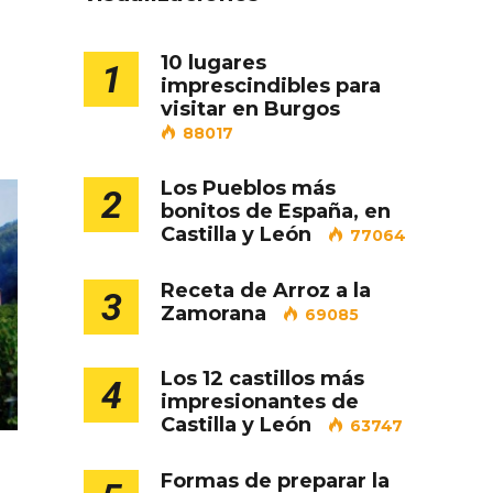
10 lugares
1
imprescindibles para
visitar en Burgos
88017
Los Pueblos más
2
bonitos de España, en
Castilla y León
77064
ejor
Cigales inaugura la
ufa
musealización de los arcos
Receta de Arroz a la
3
de la Iglesia de Santiago
Zamorana
69085
Apóstol
Los 12 castillos más
4
impresionantes de
Castilla y León
63747
Formas de preparar la