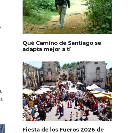
o
Qué Camino de Santiago se
adapta mejor a ti
.
ña
l de
Fiesta de Primavera 2026 en
ia,
la Ruta del Vino de Cigales
Fiesta de los Fueros 2026 de