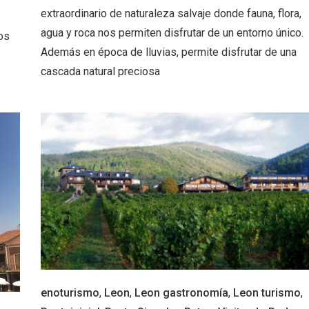
extraordinario de naturaleza salvaje donde fauna, flora,
agua y roca nos permiten disfrutar de un entorno único.
os
Además en época de lluvias, permite disfrutar de una
cascada natural preciosa
rios musicales en San
En marzo, vuelve la m
 del Pino 2026
gastronomía de la Tr
Negra de Soria
enoturismo
,
Leon
,
Leon gastronomía
,
Leon turismo
,