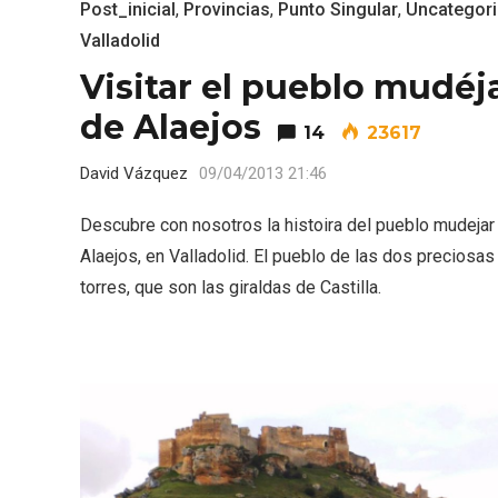
Post_inicial
,
Provincias
,
Punto Singular
,
Uncategor
Valladolid
Visitar el pueblo mudéj
de Alaejos
14
23617
David Vázquez
09/04/2013 21:46
Porrón de Citas de 2026 en
Los Pu
Descubre con nosotros la histoira del pueblo mudejar
Moradillo de Roa
España,
Alaejos, en Valladolid. El pueblo de las dos preciosas
torres, que son las giraldas de Castilla.