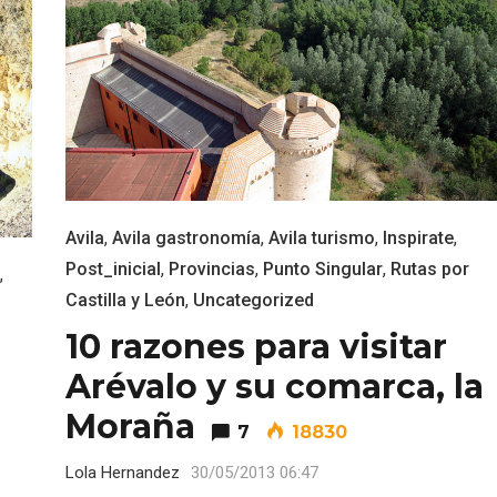
Avila
,
Avila gastronomía
,
Avila turismo
,
Inspirate
,
Post_inicial
,
Provincias
,
Punto Singular
,
Rutas por
,
Castilla y León
,
Uncategorized
10 razones para visitar
Arévalo y su comarca, la
Moraña
7
18830
Lola Hernandez
30/05/2013 06:47