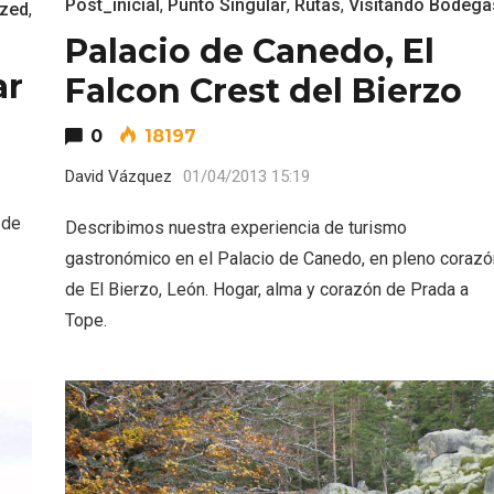
Post_inicial
,
Punto Singular
,
Rutas
,
Visitando Bodega
ized
,
Palacio de Canedo, El
ar
Falcon Crest del Bierzo
0
18197
David Vázquez
01/04/2013 15:19
eblos más bonitos de
Concierto de Navidad
 de
Describimos nuestra experiencia de turismo
 en Castilla y León
Moradillo de Roa
gastronómico en el Palacio de Canedo, en pleno corazó
de El Bierzo, León. Hogar, alma y corazón de Prada a
Tope.