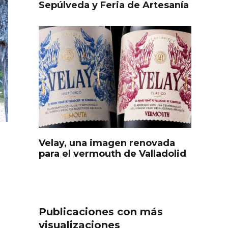
Sepúlveda y Feria de Artesanía
Velay, una imagen renovada
s
Disfrutar de la Semana
para el vermouth de Valladolid
ourmet
Santa en Rueda en 2026
Publicaciones con más
visualizaciones