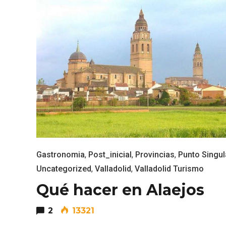
Enoturismo visitando la
Paseo 
Bodega Museo La Olmilla, en
Vallado
Gastronomia
,
Post_inicial
,
Provincias
,
Punto Singul
Peñafiel
Uncategorized
,
Valladolid
,
Valladolid Turismo
Qué hacer en Alaejos
2
13321