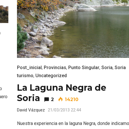
l de Navidad de
Belén segoviano, otra
a
rrebollo
escusa más para visit
Sepúlveda estas Nav
Post_inicial
,
Provincias
,
Punto Singular
,
Soria
,
Soria
turismo
,
Uncategorized
La Laguna Negra de
lo
Soria
uero
2
14210
David Vázquez
21/03/2013 22:44
Nuestra experiencia en la laguna Negra, donde indicam