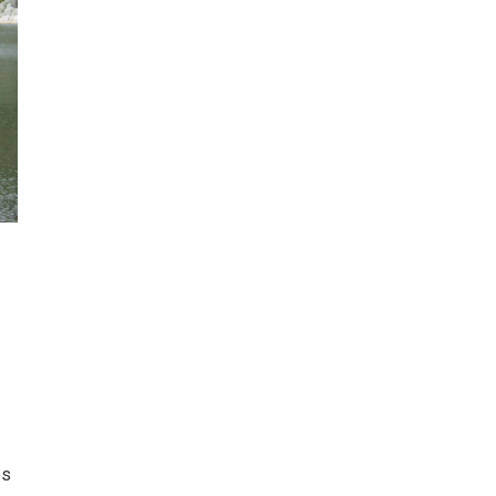
III Ruta de la Morcilla de
ar
Burgos IGP, en Aranda de
idades
Duero
Escapadas por Castilla y
León en otoño
os