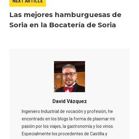
NEXT ARTICLE
Las mejores hamburguesas de
Soria en la Bocatería de Soria
David Vázquez
IGP Morcilla de Burgos triunfó en el
Ingeniero Industrial de vocación y profesión, he
Salón Gourmet 2026
encontrado en los blogs la forma de plasmar mi
pasión por los viajes, la gastronomía y los vinos.
Especialmente los procedentes de Castilla y