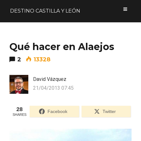
DESTINO CASTILLA Y LEÓN
Acceder
Qué hacer en Alaejos
Nombre de usuario o correo electrónico
2
13328
David Vázquez
Contraseña
21/04/2013 07:45
28
Facebook
Twitter
SHARES
Formulario de acceso protegido por
Login Lockdown
Recuérdame