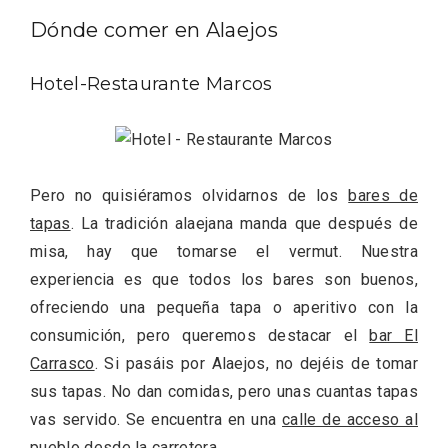
Dónde comer en Alaejos
Hotel-Restaurante Marcos
Pero no quisiéramos olvidarnos de los
bares de
tapas
. La tradición alaejana manda que después de
misa, hay que tomarse el vermut. Nuestra
Conciertos gratuitos del coro Wetherby
experiencia es que todos los bares son buenos,
Preparatory School en Ávila y Salamanca
ofreciendo una pequeña tapa o aperitivo con la
consumición, pero queremos destacar el
bar El
Carrasco
. Si pasáis por Alaejos, no dejéis de tomar
sus tapas. No dan comidas, pero unas cuantas tapas
vas servido. Se encuentra en una
calle de acceso al
pueblo
desde la carretera.