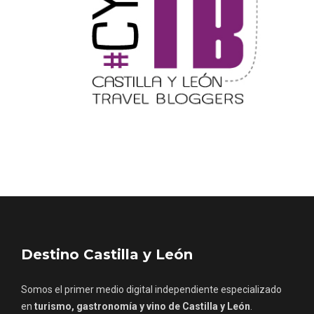
Noche de Terror en las Bodegas de
Destino Castilla y León
Moradillo de Roa
Somos el primer medio digital independiente especializado
en
turismo, gastronomía y vino de Castilla y León
.