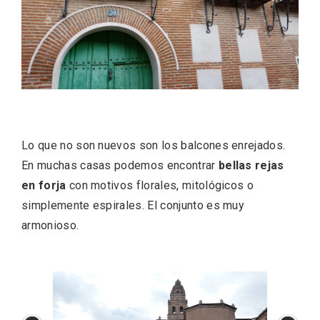
El Espinar, un pueblo oculto de la Sierra
Lo que no son nuevos son los balcones enrejados.
de Guadarrama en su vertiente
segoviana
En muchas casas podemos encontrar
bellas rejas
en forja
con motivos florales, mitológicos o
simplemente espirales. El conjunto es muy
armonioso.