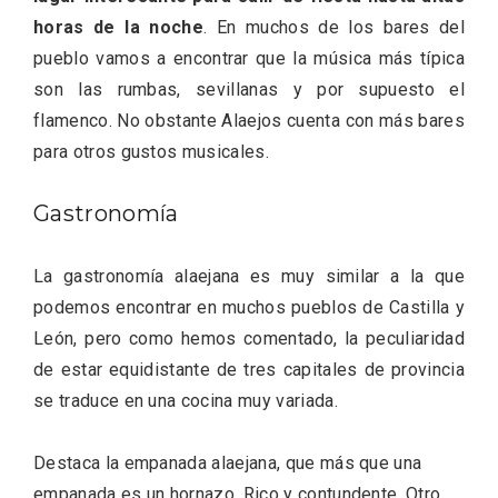
horas de la noche
. En muchos de los bares del
pueblo vamos a encontrar que la música más típica
son las rumbas, sevillanas y por supuesto el
flamenco. No obstante Alaejos cuenta con más bares
para otros gustos musicales.
Gastronomía
IV Edición del Festival de Narración Oral,
La gastronomía alaejana es muy similar a la que
Memoria, Tierra y Voz
podemos encontrar en muchos pueblos de Castilla y
León, pero como hemos comentado, la peculiaridad
de estar equidistante de tres capitales de provincia
se traduce en una cocina muy variada.
Destaca la empanada alaejana, que más que una
empanada es un hornazo. Rico y contundente. Otro