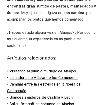
encontrar gran surtido de pastas, mantecados y
dulces
. Muy típica la holgaza de
pan candeal
para
acompañar los platos que hemos comentado.
¿Habéis estado alguna vez en Alaejos? ¿Por qué no
nos cuentas tu experiencia en un pueblo tan
castellano?
Artículos relacionados:
•
Visitando el pueblo mudejar de Alaejos
.
Enoturismo visitando la Bodega Museo
La Olmilla, en Peñafiel
•
La historia de Villalar de los Comuneros
.
•
Caminar entre las estrellas en la ribera de
Castronuño
.
•
Grandes senderos de Castilla y León
.
•
Safari fotográfico nocturno en Alaejos
.