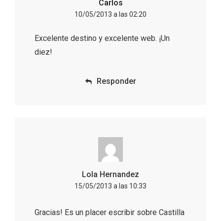
Carlos
10/05/2013 a las 02:20
En marzo, vuelve la mejor gastronomía
de la Trufa Negra de Soria
Excelente destino y excelente web. ¡Un
diez!
Responder
Lola Hernandez
15/05/2013 a las 10:33
Gracias! Es un placer escribir sobre Castilla