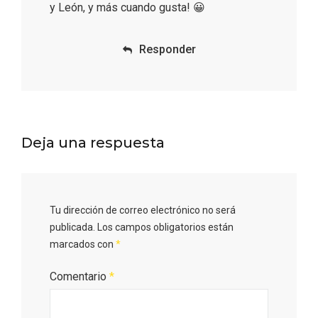
y León, y más cuando gusta! 😀
Cigales inaugura la musealización de los
Responder
arcos de la Iglesia de Santiago Apóstol
Deja una respuesta
Tu dirección de correo electrónico no será
publicada.
Los campos obligatorios están
marcados con
*
Comentario
*