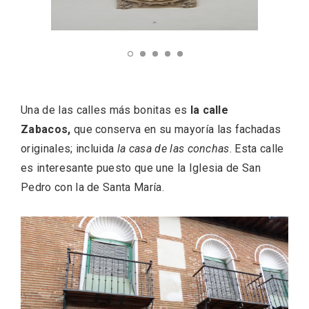
Velay, una imagen renovada para el
Una de las calles más bonitas es
la calle
vermouth de Valladolid
Zabacos,
que conserva en su mayoría las fachadas
originales; incluida
la casa de las conchas
. Esta calle
es interesante puesto que une la Iglesia de San
Pedro con la de Santa María.