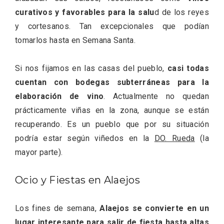
curativos y favorables para la salu
d de los reyes
y cortesanos. Tan excepcionales que podían
tomarlos hasta en Semana Santa.
Si nos fijamos en las casas del pueblo,
casi todas
cuentan con bodegas subterráneas para la
elaboración de vino
. Actualmente no quedan
La zonificación como recurso turístico
prácticamente viñas en la zona, aunque se están
de la Ruta del Vino de Rueda
recuperando. Es un pueblo que por su situación
podría estar según viñedos en la
DO. Rueda
(la
mayor parte).
Ocio y Fiestas en Alaejos
Los fines de semana,
Alaejos se convierte en un
lugar interesante para salir de fiesta hasta altas