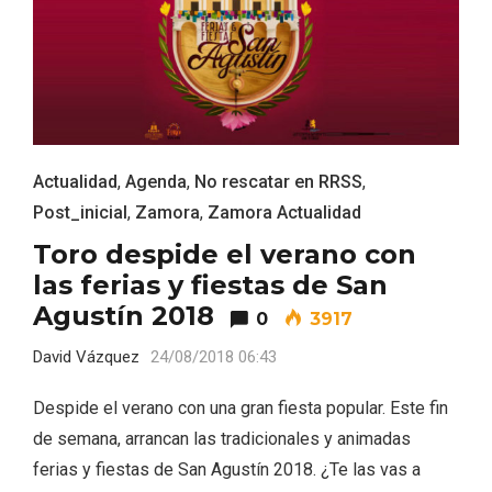
Actualidad
,
Agenda
,
No rescatar en RRSS
,
Post_inicial
,
Zamora
,
Zamora Actualidad
La zonificación como recurso turístico
Toro despide el verano con
de la Ruta del Vino de Rueda
las ferias y fiestas de San
Agustín 2018
0
3917
David Vázquez
24/08/2018 06:43
Despide el verano con una gran fiesta popular. Este fin
de semana, arrancan las tradicionales y animadas
ferias y fiestas de San Agustín 2018. ¿Te las vas a