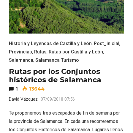
Historia y Leyendas de Castilla y León
,
Post_inicial
,
Provincias
,
Rutas
,
Rutas por Castilla y León
,
El Espinar, un pueblo oculto de la Sierra
Salamanca
,
Salamanca Turismo
de Guadarrama en su vertiente
segoviana
Rutas por los Conjuntos
históricos de Salamanca
1
13644
David Vázquez
07/09/2018 07:56
Te proponemos tres escapadas de fin de semana por
la provincia de Salamanca. En cada una recorreremos
los Conjuntos Históricos de Salamanca. Lugares llenos