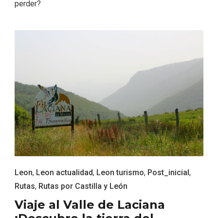
perder?
IV Edición del Festival de Narración Oral,
Memoria, Tierra y Voz
Leon
,
Leon actualidad
,
Leon turismo
,
Post_inicial
,
Rutas
,
Rutas por Castilla y León
Viaje al Valle de Laciana