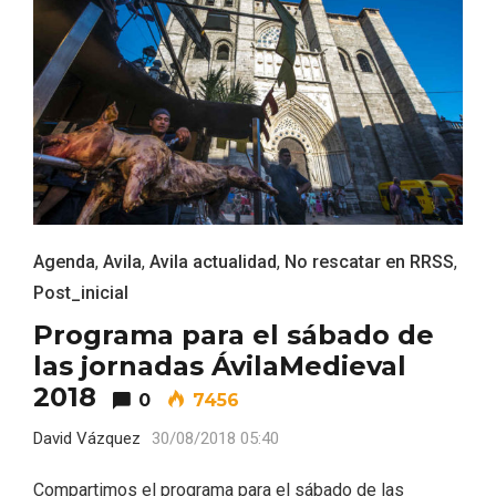
Agenda
,
Avila
,
Avila actualidad
,
No rescatar en RRSS
,
Post_inicial
VII Feria del Vino de Sotillo 2026 ‘Sotillo,
Programa para el sábado de
el Vino y Yo’
las jornadas ÁvilaMedieval
2018
0
7456
David Vázquez
30/08/2018 05:40
Compartimos el programa para el sábado de las