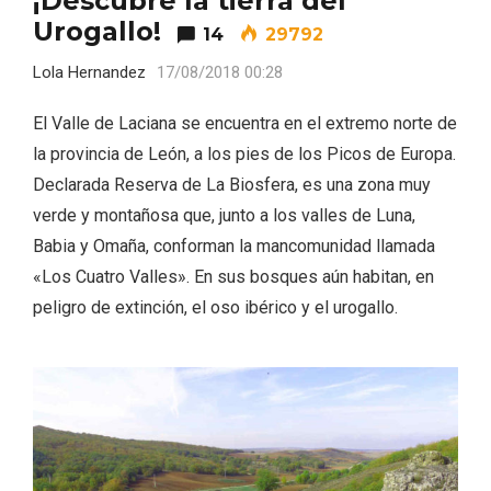
¡Descubre la tierra del
Urogallo!
14
29792
Lola Hernandez
17/08/2018 00:28
El Valle de Laciana se encuentra en el extremo norte de
la provincia de León, a los pies de los Picos de Europa.
Declarada Reserva de La Biosfera, es una zona muy
verde y montañosa que, junto a los valles de Luna,
Babia y Omaña, conforman la mancomunidad llamada
«Los Cuatro Valles». En sus bosques aún habitan, en
Fiesta de Primavera 2026 en la Ruta del
peligro de extinción, el oso ibérico y el urogallo.
Vino de Cigales