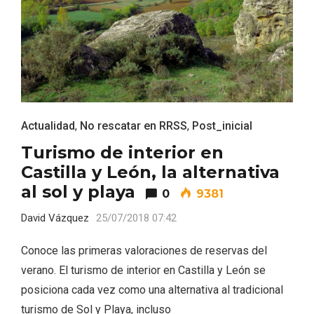
Actualidad
,
No rescatar en RRSS
,
Post_inicial
Turismo de interior en
Castilla y León, la alternativa
al sol y playa
0
9381
Enoturismo visitando la Bodega Museo
David Vázquez
25/07/2018 07:42
La Olmilla, en Peñafiel
Conoce las primeras valoraciones de reservas del
verano. El turismo de interior en Castilla y León se
posiciona cada vez como una alternativa al tradicional
turismo de Sol y Playa, incluso