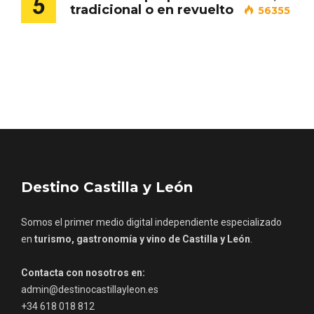
5
tradicional o en revuelto
56355
Los Pueblos más bonitos de España, en
Castilla y León
Destino Castilla y León
Somos el primer medio digital independiente especializado
en
turismo, gastronomía y vino de Castilla y León
.
Contacta con nosotros en:
admin@destinocastillayleon.es
+34 618 018 812