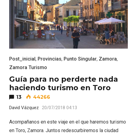
Post_inicial
,
Provincias
,
Punto Singular
,
Zamora
,
Zamora Turismo
Guía para no perderte nada
haciendo turismo en Toro
13
44266
David Vázquez
20/07/2018 04:13
Disfrutar de la Semana Santa en Rueda
Acompañanos en este viaje en el que haremos turismo
en 2026
en Toro, Zamora. Juntos redescurbiremos la ciudad