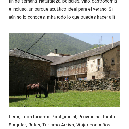
fin de semana. Naturaleza, paisajes, vino, gastronomía
e incluso, un parque acuático ideal para el verano. Si
aún no lo conoces, mira todo lo que puedes hacer allí
Fiesta de los Fueros 2026 de Sepúlveda
y Feria de Artesanía
Leon
,
Leon turismo
,
Post_inicial
,
Provincias
,
Punto
Singular
,
Rutas
,
Turismo Activo
,
Viajar con niños