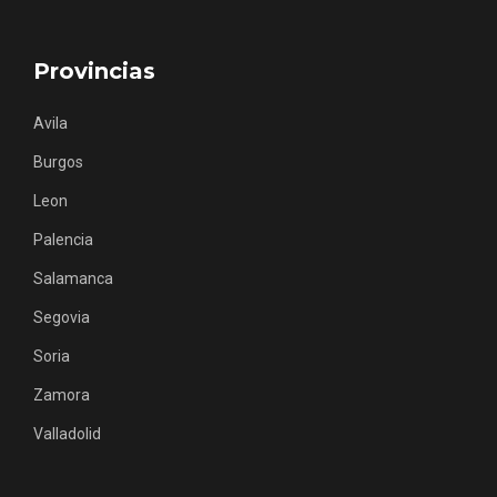
Provincias
Avila
Burgos
Concierto de Navidad en Moradillo de
Roa
Leon
Palencia
Salamanca
Segovia
Soria
Zamora
Valladolid