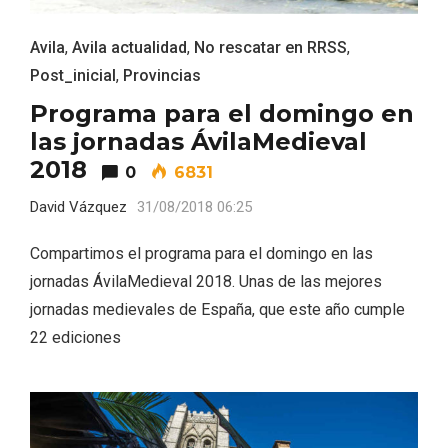
Avila
,
Avila actualidad
,
No rescatar en RRSS
,
Post_inicial
,
Provincias
Programa para el domingo en
las jornadas ÁvilaMedieval
2018
0
6831
David Vázquez
31/08/2018 06:25
Compartimos el programa para el domingo en las
Conciertos gratuitos del coro Wetherby
Preparatory School en Ávila y Salamanca
jornadas ÁvilaMedieval 2018. Unas de las mejores
jornadas medievales de España, que este año cumple
22 ediciones