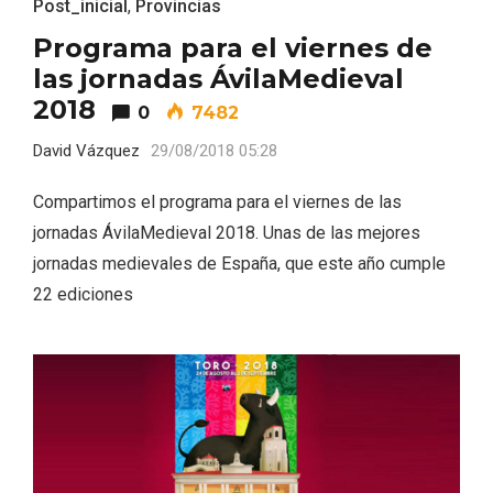
Post_inicial
,
Provincias
Programa para el viernes de
las jornadas ÁvilaMedieval
2018
0
7482
David Vázquez
29/08/2018 05:28
V Feria Europea del Queso 2026 en
Compartimos el programa para el viernes de las
Serrada
jornadas ÁvilaMedieval 2018. Unas de las mejores
jornadas medievales de España, que este año cumple
22 ediciones