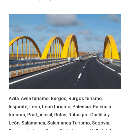
Paseo nocturno por Valladolid
Avila
,
Avila turismo
,
Burgos
,
Burgos turismo
,
Inspirate
,
Leon
,
Leon turismo
,
Palencia
,
Palencia
turismo
,
Post_inicial
,
Rutas
,
Rutas por Castilla y
León
,
Salamanca
,
Salamanca Turismo
,
Segovia
,