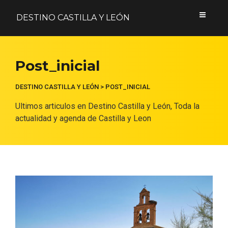
DESTINO CASTILLA Y LEÓN
Acceder
Post_inicial
Nombre de usuario o correo electrónico
DESTINO CASTILLA Y LEÓN
>
POST_INICIAL
Ultimos articulos en Destino Castilla y León, Toda la
actualidad y agenda de Castilla y Leon
Contraseña
Formulario de acceso protegido por
Login Lockdown
Recuérdame