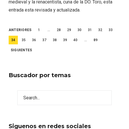
medieval y la renacentista, cuna de la DO. Toro, esta
entrada esta revisada y actualizada.
Paginación
ANTERIORES
1
…
28
29
30
31
32
33
de
34
35
36
37
38
39
40
…
89
entradas
SIGUIENTES
Buscador por temas
Semana Santa en la Ribera del Duero
Siguenos en redes sociales
2026