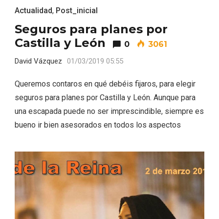
Actualidad
,
Post_inicial
Seguros para planes por
Castilla y León
0
3061
David Vázquez
01/03/2019 05:55
Queremos contaros en qué debéis fijaros, para elegir
El Espinar, un pueblo oculto de la Sierra
seguros para planes por Castilla y León. Aunque para
de Guadarrama en su vertiente
segoviana
una escapada puede no ser imprescindible, siempre es
bueno ir bien asesorados en todos los aspectos