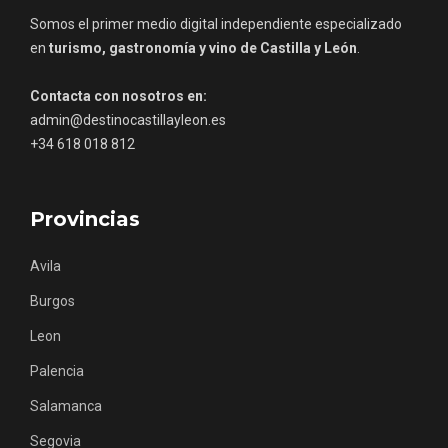
Somos el primer medio digital independiente especializado
en
turismo, gastronomía y vino de Castilla y León
.
Contacta con nosotros en:
admin@destinocastillayleon.es
Los Pueblos más bonitos de España, en
+34 618 018 812
Castilla y León
Provincias
Avila
Burgos
Leon
Palencia
Salamanca
Segovia