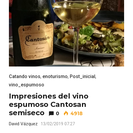
IV Edición del Festival de Narración Oral,
Catando vinos
,
enoturismo
,
Post_inicial
,
Memoria, Tierra y Voz
vino_espumoso
Impresiones del vino
espumoso Cantosan
semiseco
0
4918
David Vázquez
13/02/2019 07:27