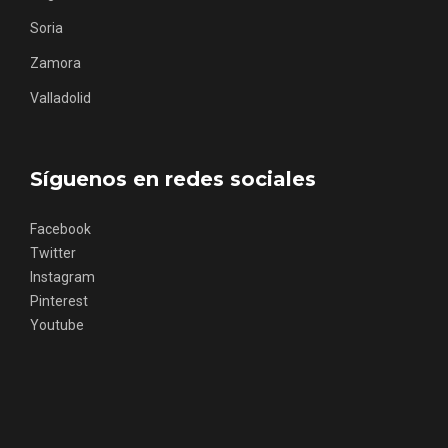
Soria
Zamora
Valladolid
Concierto de Navidad en Moradillo de
Síguenos en redes sociales
Roa
Facebook
Twitter
Instagram
Pinterest
Youtube