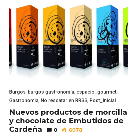
Feria del Vino de Toro 2026; descubre
“Otros Vinos de Toro”
Burgos
,
burgos gastronomía
,
espacio_gourmet
,
Gastronomia
,
No rescatar en RRSS
,
Post_inicial
Nuevos productos de morcilla
y chocolate de Embutidos de
Cardeña
0
6078