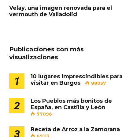
Velay, una imagen renovada para el
vermouth de Valladolid
Cigales inaugura la musealización de los
arcos de la Iglesia de Santiago Apóstol
Publicaciones con más
visualizaciones
10 lugares imprescindibles para
1
visitar en Burgos
88037
Los Pueblos más bonitos de
2
España, en Castilla y León
77096
Receta de Arroz a la Zamorana
3
69113