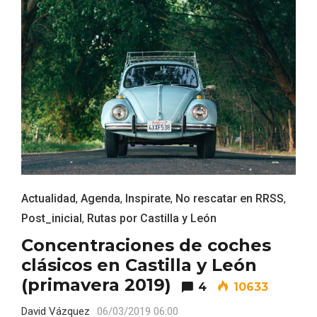
Fiesta de los Fueros 2026 de Sepúlveda
y Feria de Artesanía
Actualidad
,
Agenda
,
Inspirate
,
No rescatar en RRSS
,
Post_inicial
,
Rutas por Castilla y León
Concentraciones de coches
clásicos en Castilla y León
(primavera 2019)
4
10633
David Vázquez
06/03/2019 06:00