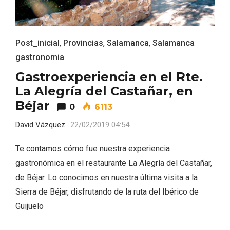
Post_inicial
,
Provincias
,
Salamanca
,
Salamanca
gastronomia
Gastroexperiencia en el Rte.
La Alegría del Castañar, en
Béjar
0
6113
David Vázquez
22/02/2019 04:54
Te contamos cómo fue nuestra experiencia
VII Feria del Vino de Sotillo 2026 ‘Sotillo,
el Vino y Yo’
gastronómica en el restaurante La Alegría del Castañar,
de Béjar. Lo conocimos en nuestra última visita a la
Sierra de Béjar, disfrutando de la ruta del Ibérico de
Guijuelo