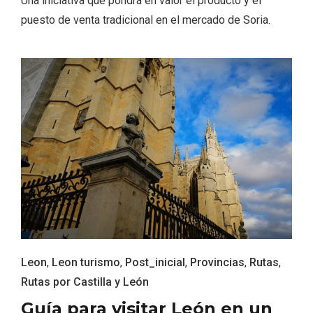
Una iniciativa que pondrá en valor el producto y el
puesto de venta tradicional en el mercado de Soria.
IGP Morcilla de Burgos triunfó en el
Salón Gourmet 2026
Leon
,
Leon turismo
,
Post_inicial
,
Provincias
,
Rutas
,
Rutas por Castilla y León
Guía para visitar León en un