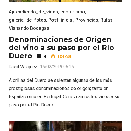
Aprendiendo_de_vinos
,
enoturismo
,
galeria_de_fotos
,
Post_inicial
,
Provincias
,
Rutas
,
Visitando Bodegas
Denominaciones de Origen
del vino a su paso por el Río
Duero
3
10148
La zonificación como recurso turístico
David Vázquez
15/02/2019 06:15
de la Ruta del Vino de Rueda
A orillas del Duero se asientan algunas de las más
prestigiosas denominaciones de origen; tanto en
España como en Portugal. Conozcamos los vinos a su
paso por el Río Duero