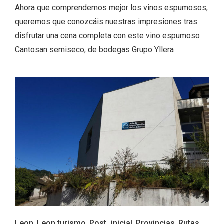
Ahora que comprendemos mejor los vinos espumosos,
queremos que conozcáis nuestras impresiones tras
disfrutar una cena completa con este vino espumoso
Cantosan semiseco, de bodegas Grupo Yllera
Fiesta de Primavera 2026 en la Ruta del
Vino de Cigales
Leon
,
Leon turismo
,
Post_inicial
,
Provincias
,
Rutas
,