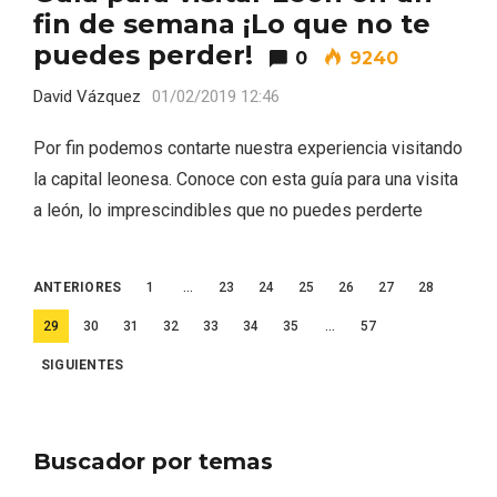
fin de semana ¡Lo que no te
puedes perder!
0
9240
David Vázquez
01/02/2019 12:46
Por fin podemos contarte nuestra experiencia visitando
la capital leonesa. Conoce con esta guía para una visita
a león, lo imprescindibles que no puedes perderte
Paginación
ANTERIORES
1
…
23
24
25
26
27
28
de
29
30
31
32
33
34
35
…
57
entradas
SIGUIENTES
Disfrutar de la Semana Santa en Rueda
en 2026
Buscador por temas