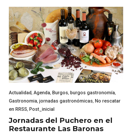
El Cronicón de Oña sale a la calle
Actualidad
,
Agenda
,
Burgos
,
burgos gastronomía
,
Gastronomia
,
jornadas gastronómicas
,
No rescatar
en RRSS
,
Post_inicial
Jornadas del Puchero en el
Restaurante Las Baronas