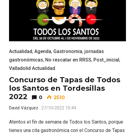
Actualidad
,
Agenda
,
Gastronomia
,
jornadas
gastronómicas
,
No rescatar en RRSS
,
Post_inicial
,
Valladolid Actualidad
Concurso de Tapas de Todos
los Santos en Tordesillas
2022
0
2510
IGP Morcilla de Burgos triunfó en el
David Vázquez
27/10/2022 10:44
Salón Gourmet 2026
Atentos el fin de semana de Todos los Santos, porque
tienes una cita gastronómica con el Concurso de Tapas