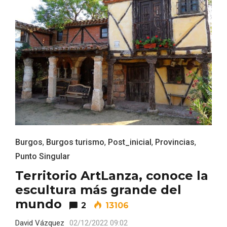
Recorre los fiordos leoneses en Riaño
Burgos
,
Burgos turismo
,
Post_inicial
,
Provincias
,
Punto Singular
Territorio ArtLanza, conoce la
escultura más grande del
mundo
2
13106
David Vázquez
02/12/2022 09:02