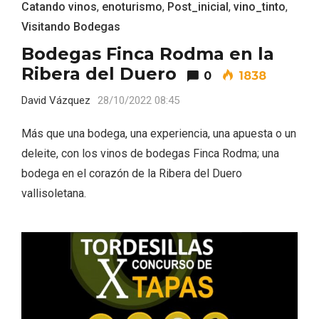
Catando vinos
,
enoturismo
,
Post_inicial
,
vino_tinto
,
Visitando Bodegas
Bodegas Finca Rodma en la
Ribera del Duero
0
1838
David Vázquez
28/10/2022 08:45
Más que una bodega, una experiencia, una apuesta o un
deleite, con los vinos de bodegas Finca Rodma; una
bodega en el corazón de la Ribera del Duero
vallisoletana.
Paseo nocturno por Valladolid