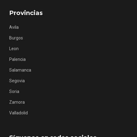
Provincias
Avila
Burgos
Los Pueblos más bonitos de España, en
Castilla y León
Leon
Palencia
Salamanca
Segovia
Soria
Zamora
Valladolid