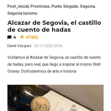
Post_inicial
,
Provincias
,
Punto Singular
,
Segovia
,
Segovia turismo
Alcazar de Segovia, el castillo
de cuento de hadas
4
47252
David Vázquez
25/11/2022 09:06
Visitamos al Alcázar de Segovia, un castillo de cuento
Conciertos gratuitos del coro Wetherby
de hadas, pero real, que llego a inspirar al mismo Walt
Preparatory School en Ávila y Salamanca
Disney. Disfrutaremos de arte e historia