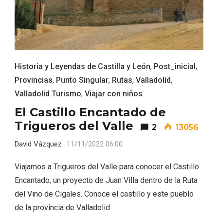
Historia y Leyendas de Castilla y León
,
Post_inicial
,
Provincias
,
Punto Singular
,
Rutas
,
Valladolid
,
Valladolid Turismo
,
Viajar con niños
El Castillo Encantado de
IV Edición del Festival de Narración Oral,
Trigueros del Valle
2
13056
Memoria, Tierra y Voz
David Vázquez
11/11/2022 06:00
Viajamos a Trigueros del Valle para conocer el Castillo
Encantado, un proyecto de Juan Villa dentro de la Ruta
del Vino de Cigales. Conoce el castillo y este pueblo
de la provincia de Valladolid