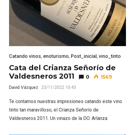
Catando vinos
,
enoturismo
,
Post_inicial
,
vino_tinto
Cata del Crianza Señorío de
Valdesneros 2011
0
1569
David Vázquez
23/11/2022 10:43
VII Feria del Vino de Sotillo 2026 ‘Sotillo,
el Vino y Yo’
Te contamos nuestras impresiones catando este vino
tinto tan maravilloso, el Crianza Señorío de
Valdesneros 2011. Un vinazo de la DO. Arlanza.