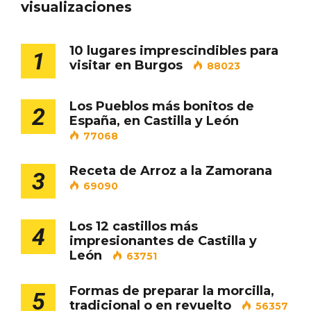
visualizaciones
Cigales inaugura la musealización de los
10 lugares imprescindibles para
1
arcos de la Iglesia de Santiago Apóstol
visitar en Burgos
88023
Los Pueblos más bonitos de
2
España, en Castilla y León
77068
Receta de Arroz a la Zamorana
3
69090
Los 12 castillos más
4
impresionantes de Castilla y
León
63751
Formas de preparar la morcilla,
5
tradicional o en revuelto
56357