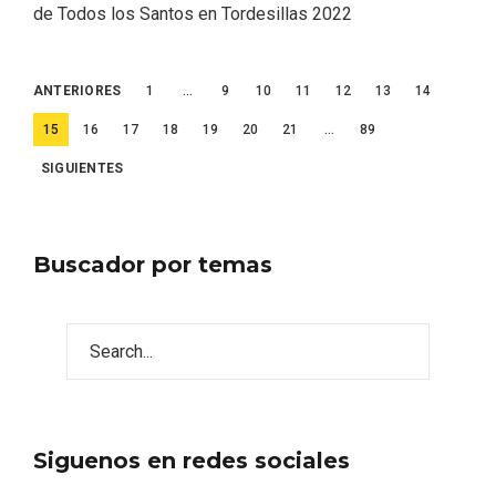
de Todos los Santos en Tordesillas 2022
Paginación
ANTERIORES
1
…
9
10
11
12
13
14
de
15
16
17
18
19
20
21
…
89
entradas
SIGUIENTES
Buscador por temas
Disfrutar de la Semana Santa en Rueda
en 2026
Siguenos en redes sociales