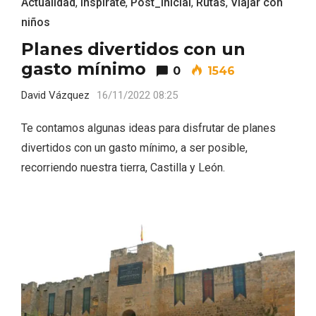
Actualidad
,
Inspirate
,
Post_inicial
,
Rutas
,
Viajar con
niños
Planes divertidos con un
gasto mínimo
0
1546
David Vázquez
16/11/2022 08:25
Te contamos algunas ideas para disfrutar de planes
divertidos con un gasto mínimo, a ser posible,
La zonificación como recurso turístico
de la Ruta del Vino de Rueda
recorriendo nuestra tierra, Castilla y León.