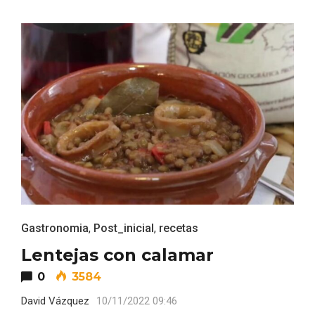
Fiesta de Primavera 2026 en la Ruta del
Vino de Cigales
Gastronomia
,
Post_inicial
,
recetas
Lentejas con calamar
0
3584
David Vázquez
10/11/2022 09:46