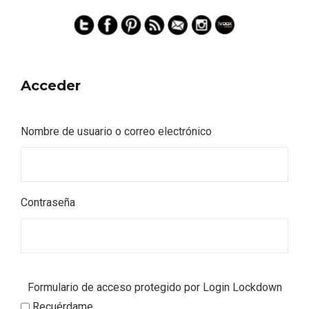
Acceder
Nombre de usuario o correo electrónico
Contraseña
Semana Santa en la Ribera del Duero
Formulario de acceso protegido por
Login Lockdown
2026
Recuérdame