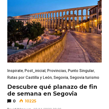
Feria del Vino de Toro 2026; descubre
“Otros Vinos de Toro”
Inspirate
,
Post_inicial
,
Provincias
,
Punto Singular
,
Rutas por Castilla y León
,
Segovia
,
Segovia turismo
Descubre qué planazo de fin
de semana en Segovia
0
10225