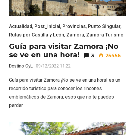
Actualidad
,
Post_inicial
,
Provincias
,
Punto Singular
,
Rutas por Castilla y León
,
Zamora
,
Zamora Turismo
Guía para visitar Zamora ¡No
se ve en una hora!
El Espinar, un pueblo oculto de la Sierra
3
25456
de Guadarrama en su vertiente
Destino CyL
09/12/2022 11:22
segoviana
Guía para visitar Zamora ¡No se ve en una hora! es un
recorrido turístico para conocer los rincones
emblemáticos de Zamora, esos que no te puedes
perder.