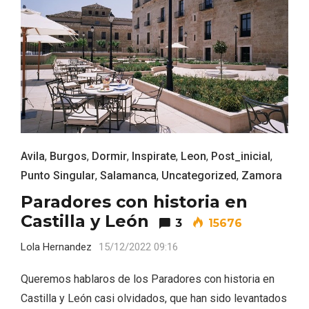
ACCEDER
Ultimas entradas
Avila
,
Burgos
,
Dormir
,
Inspirate
,
Leon
,
Post_inicial
,
Punto Singular
,
Salamanca
,
Uncategorized
,
Zamora
Paradores con historia en
Castilla y León
3
15676
Lola Hernandez
15/12/2022 09:16
Queremos hablaros de los Paradores con historia en
Castilla y León casi olvidados, que han sido levantados