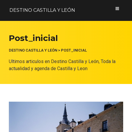
DESTINO CASTILLA Y LEÓN
Acceder
Post_inicial
Nombre de usuario o correo electrónico
DESTINO CASTILLA Y LEÓN
>
POST_INICIAL
Ultimos articulos en Destino Castilla y León, Toda la
actualidad y agenda de Castilla y Leon
Contraseña
Formulario de acceso protegido por
Login Lockdown
Recuérdame