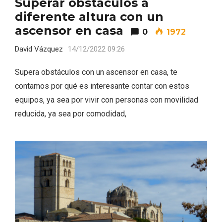
Superar obstáculos a
diferente altura con un
ascensor en casa
0
1972
David Vázquez
14/12/2022 09:26
Supera obstáculos con un ascensor en casa, te
Velay, una imagen renovada para el
contamos por qué es interesante contar con estos
vermouth de Valladolid
equipos, ya sea por vivir con personas con movilidad
reducida, ya sea por comodidad,