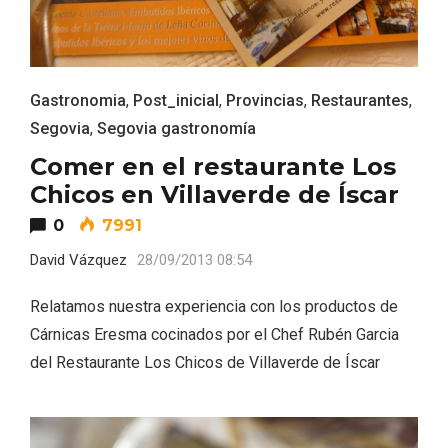
Gastronomia
,
Post_inicial
,
Provincias
,
Restaurantes
,
Segovia
,
Segovia gastronomía
Comer en el restaurante Los
Chicos en Villaverde de Íscar
0
7991
David Vázquez
28/09/2013 08:54
Relatamos nuestra experiencia con los productos de
Enoturismo visitando la Bodega Museo
La Olmilla, en Peñafiel
Cárnicas Eresma cocinados por el Chef Rubén Garcia
del Restaurante Los Chicos de Villaverde de Íscar