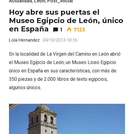
Actualidad
,
Leon
,
Post_inicial
Hoy abre sus puertas el
Museo Egipcio de León, único
en España
1
7123
Lola Hernandez
04/10/2013 10:16
V Feria Europea del Queso 2026 en
En la localidad de La Virgen del Camino en León abrió
Serrada
el Museo Egipcio de León; un Museo Liceo Egipcio
único en España en sus características, con más de
350 piezas y de 2.000 libros de texto egipcios,
algunos únicos.