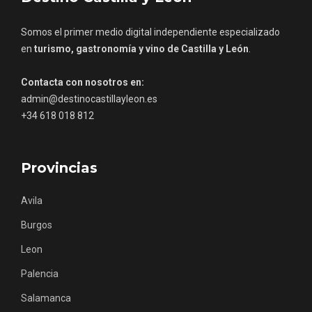
Somos el primer medio digital independiente especializado
en
turismo, gastronomía y vino de Castilla y León
.
Contacta con nosotros en:
Los Pueblos más bonitos de España, en
admin@destinocastillayleon.es
Castilla y León
+34 618 018 812
Provincias
Avila
Burgos
Leon
Palencia
Salamanca