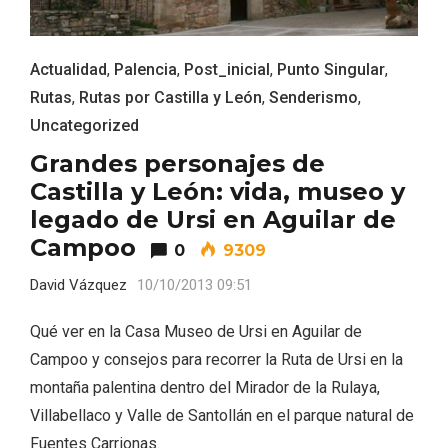
Actualidad
,
Palencia
,
Post_inicial
,
Punto Singular
,
Rutas
,
Rutas por Castilla y León
,
Senderismo
,
Uncategorized
Grandes personajes de
El Espinar, un pueblo oculto de la Sierra
Castilla y León: vida, museo y
de Guadarrama en su vertiente
legado de Ursi en Aguilar de
segoviana
Campoo
0
9309
David Vázquez
10/10/2013 09:51
Qué ver en la Casa Museo de Ursi en Aguilar de
Campoo y consejos para recorrer la Ruta de Ursi en la
montaña palentina dentro del Mirador de la Rulaya,
Villabellaco y Valle de Santollán en el parque natural de
Fuentes Carrionas.