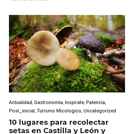
Recorre los fiordos leoneses en Riaño
Actualidad
,
Gastronomia
,
Inspirate
,
Palencia
,
Post_inicial
,
Turismo Micologico
,
Uncategorized
10 lugares para recolectar
setas en Castilla y León y