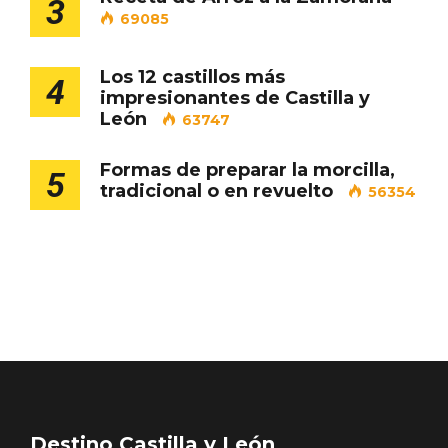
3
69085
Los 12 castillos más
4
Porrón de Citas de 2026 en Moradillo de
impresionantes de Castilla y
Roa
León
63747
Formas de preparar la morcilla,
5
tradicional o en revuelto
56354
Destino Castilla y León