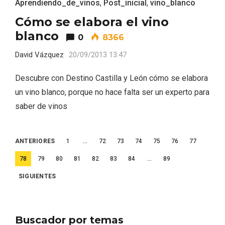
Aprendiendo_de_vinos
,
Post_inicial
,
vino_blanco
Cómo se elabora el vino
blanco
0
8366
David Vázquez
20/09/2013 13:47
Descubre con Destino Castilla y León cómo se elabora
un vino blanco, porque no hace falta ser un experto para
saber de vinos
Paginación
ANTERIORES
1
…
72
73
74
75
76
77
de
78
79
80
81
82
83
84
…
89
entradas
SIGUIENTES
Disfrutar de la Semana Santa en Rueda
en 2026
Buscador por temas