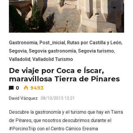
Gastronomia
,
Post_inicial
,
Rutas por Castilla y León
,
Segovia
,
Segovia gastronomía
,
Segovia turismo
,
Valladolid
,
Valladolid Turismo
De viaje por Coca e Íscar,
Conciertos gratuitos del coro Wetherby
maravillosa Tierra de Pinares
Preparatory School en Ávila y Salamanca
0
9493
David Vázquez
08/10/2013 12:21
Descubre la gastronomía y el turismo que hay en Tierra
de Pinares, que nosotros descubrimos durante el
#PorcinoTrip con el Centro Cárnico Eresma