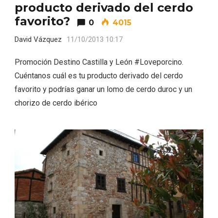
producto derivado del cerdo
favorito?
0
4015
David Vázquez
11/10/2013 10:17
Promoción Destino Castilla y León #Loveporcino.
Velay, una imagen renovada para el
Cuéntanos cuál es tu producto derivado del cerdo
vermouth de Valladolid
favorito y podrías ganar un lomo de cerdo duroc y un
chorizo de cerdo ibérico