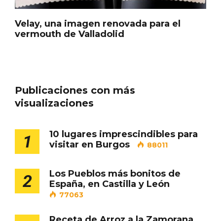
Velay, una imagen renovada para el
Cigales inaugura la musealización de los
vermouth de Valladolid
arcos de la Iglesia de Santiago Apóstol
Publicaciones con más
visualizaciones
10 lugares imprescindibles para
1
visitar en Burgos
88011
Los Pueblos más bonitos de
2
España, en Castilla y León
77063
Receta de Arroz a la Zamorana