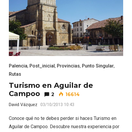
La zonificación como recurso turístico
Palencia
,
Post_inicial
,
Provincias
,
Punto Singular
,
de la Ruta del Vino de Rueda
Rutas
Turismo en Aguilar de
Campoo
2
16614
David Vázquez
03/10/2013 10:43
Conoce qué no te debes perder si haces Turismo en
Aguilar de Campoo. Descubre nuestra experiencia por