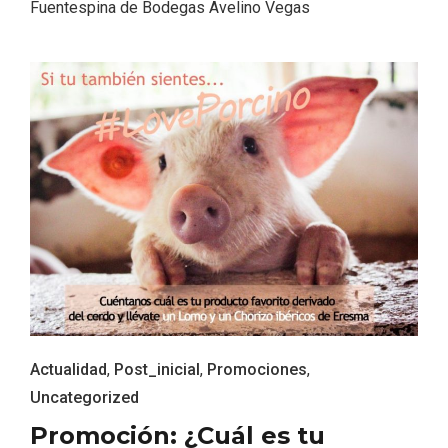
Fuentespina de Bodegas Avelino Vegas
Fiesta de los Fueros 2026 de Sepúlveda
y Feria de Artesanía
Actualidad
,
Post_inicial
,
Promociones
,
Uncategorized
Promoción: ¿Cuál es tu