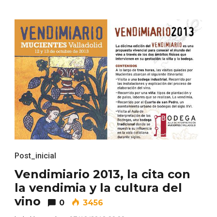
VII Feria del Vino de Sotillo 2026 ‘Sotillo,
el Vino y Yo’
Post_inicial
Vendimiario 2013, la cita con
la vendimia y la cultura del
vino
0
3456