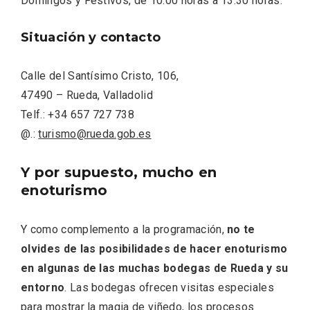
Domingos y Festivos, de 10:00 horas a 13:30 horas.
Situación y contacto
Calle del Santísimo Cristo, 106,
47490 – Rueda, Valladolid
Telf.: +34 657 727 738
@.:
turismo@rueda.gob.es
Y por supuesto, mucho en
enoturismo
Y como complemento a la programación,
no te
olvides de las posibilidades de hacer enoturismo
Disfrutar de la Semana Santa en Rueda
en algunas de las muchas bodegas de Rueda y su
en 2026
entorno
. Las bodegas ofrecen visitas especiales
para mostrar la magia de viñedo, los procesos