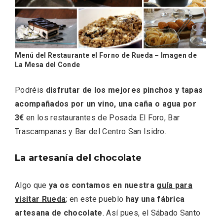
Menú del Restaurante el Forno de Rueda – Imagen de
La Mesa del Conde
Podréis
disfrutar de los mejores pinchos y tapas
acompañados por un vino, una caña o agua por
La zonificación como recurso turístico
de la Ruta del Vino de Rueda
3€
en los restaurantes de Posada El Foro, Bar
Trascampanas y Bar del Centro San Isidro.
La artesanía del chocolate
Algo que
ya os contamos en nuestra
guía para
visitar Rueda
; en este pueblo
hay una fábrica
artesana de chocolate
. Así pues, el Sábado Santo