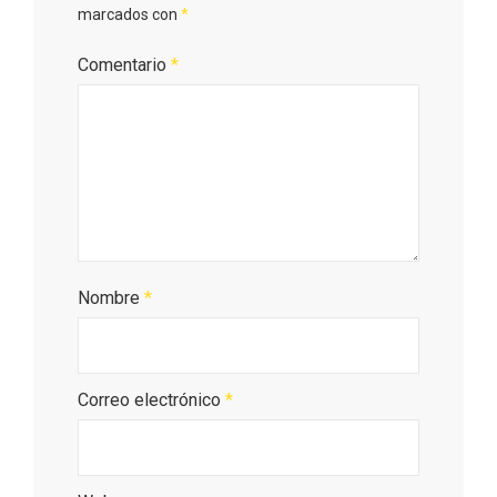
marcados con
*
Comentario
*
Nombre
*
III Ruta de la Morcilla de Burgos IGP, en
Aranda de Duero
Correo electrónico
*