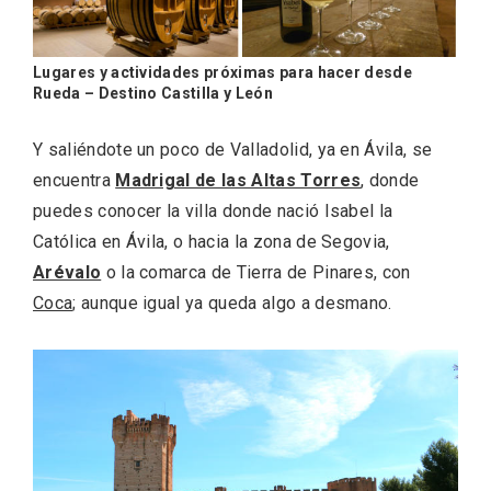
Cigales inaugura la musealización de los
Lugares y actividades próximas para hacer desde
arcos de la Iglesia de Santiago Apóstol
Rueda – Destino Castilla y León
Y saliéndote un poco de Valladolid, ya en Ávila, se
encuentra
Madrigal de las Altas Torres
, donde
puedes conocer la villa donde nació Isabel la
Católica en Ávila, o hacia la zona de Segovia,
Arévalo
o la comarca de Tierra de Pinares, con
Coca
; aunque igual ya queda algo a desmano.