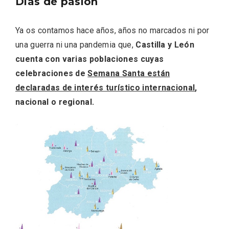
Días de pasión
Ya os contamos hace años, años no marcados ni por
una guerra ni una pandemia que,
Castilla y León
cuenta con varias poblaciones cuyas
Fiesta de los Fueros 2026 de Sepúlveda
y Feria de Artesanía
celebraciones de
Semana Santa están
declaradas de interés turístico internacional
,
nacional o regional.