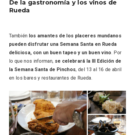
De la gastronomía y los vinos de
Rueda
También
los amantes de los placeres mundanos
pueden disfrutar una Semana Santa en Rueda
deliciosa, con un buen tapeo y un buen vino
. Por
V Feria Europea del Queso 2026 en
Serrada
lo que nos informan,
se celebrará la III Edición de
la Semana Santa de Pinchos
, del 13 al 16 de abril
en los bares y restaurantes de Rueda.