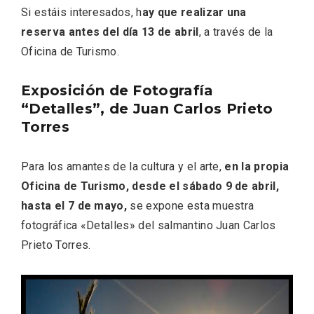
Si estáis interesados, h
ay que realizar una
reserva antes del día 13 de abril
, a través de la
Oficina de Turismo.
Exposición de Fotografía
“Detalles”, de Juan Carlos Prieto
Torres
Para los amantes de la cultura y el arte,
en la propia
Oficina de Turismo, desde el sábado 9 de abril,
Fiesta de Primavera 2026 en la Ruta del
hasta el 7 de mayo,
se expone esta muestra
Vino de Cigales
fotográfica «Detalles» del salmantino Juan Carlos
Prieto Torres.