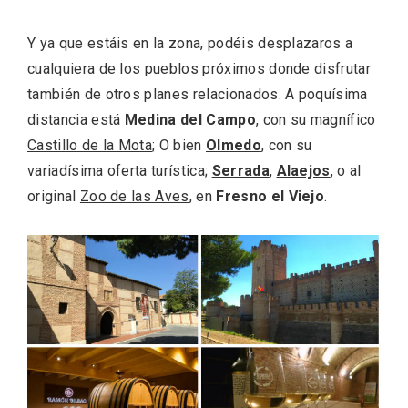
En marzo, vuelve la mejor gastronomía
Y ya que estáis en la zona, podéis desplazaros a
de la Trufa Negra de Soria
cualquiera de los pueblos próximos donde disfrutar
también de otros planes relacionados. A poquísima
distancia está
Medina del Campo
, con su magnífico
Castillo de la Mota
; O bien
Olmedo
, con su
variadísima oferta turística;
Serrada
,
Alaejos
, o al
original
Zoo de las Aves
, en
Fresno el Viejo
.