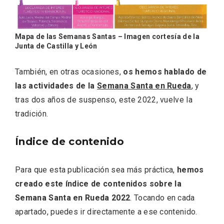
Mapa de las Semanas Santas – Imagen cortesía de la
Junta de Castilla y León
También, en otras ocasiones,
os hemos hablado de
Velay, una imagen renovada para el
las actividades de la
Semana Santa en Rueda
, y
vermouth de Valladolid
tras dos años de suspenso, este 2022, vuelve la
tradición.
Índice de contenido
Para que esta publicación sea más práctica,
hemos
creado este índice de contenidos sobre la
Semana Santa en Rueda 2022
. Tocando en cada
apartado, puedes ir directamente a ese contenido.