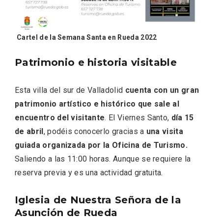
Cartel de la Semana Santa en Rueda 2022
Patrimonio e historia visitable
Esta villa del sur de Valladolid
cuenta con un gran
patrimonio artístico e histórico que sale al
encuentro del visitante
. El Viernes Santo,
día 15
Conciertos gratuitos del coro Wetherby
de abril
, podéis conocerlo gracias a
una visita
Preparatory School en Ávila y Salamanca
guiada organizada por la Oficina de Turismo.
Saliendo a las 11:00 horas. Aunque se requiere la
reserva previa y es una actividad gratuita.
Iglesia de Nuestra Señora de la
Asunción de Rueda