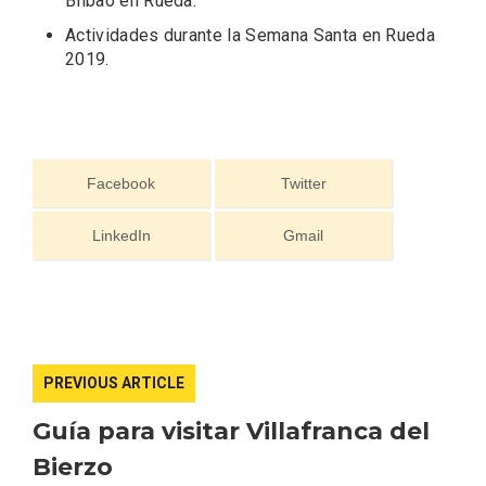
Bilbao en Rueda
.
Actividades durante la Semana Santa en Rueda
2019
.
Los Pueblos más bonitos de España, en
Castilla y León
Facebook
Twitter
LinkedIn
Gmail
PREVIOUS ARTICLE
Guía para visitar Villafranca del
Bierzo