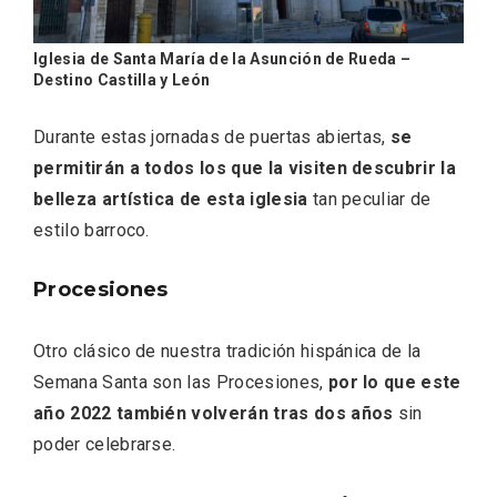
Iglesia de Santa María de la Asunción de Rueda –
Destino Castilla y León
Durante estas jornadas de puertas abiertas,
se
Feria del Vino de Toro 2026; descubre
permitirán a todos los que la visiten descubrir la
“Otros Vinos de Toro”
belleza artística de esta iglesia
tan peculiar de
estilo barroco.
Procesiones
Otro clásico de nuestra tradición hispánica de la
Semana Santa son las Procesiones,
por lo que este
año 2022 también volverán tras dos años
sin
poder celebrarse.