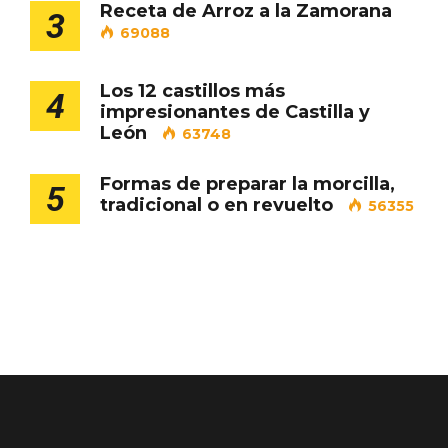
Receta de Arroz a la Zamorana
3
69088
Los 12 castillos más
Porrón de Citas de 2026 en Moradillo de
4
impresionantes de Castilla y
Roa
León
63748
Formas de preparar la morcilla,
5
tradicional o en revuelto
56355