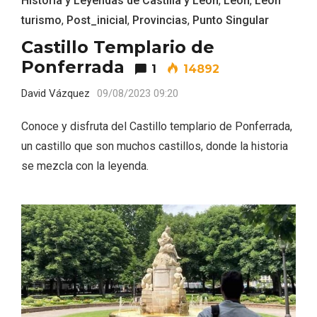
Historia y Leyendas de Castilla y León
,
Leon
,
Leon
turismo
,
Post_inicial
,
Provincias
,
Punto Singular
Castillo Templario de
Ponferrada
1
14892
David Vázquez
09/08/2023 09:20
Conoce y disfruta del Castillo templario de Ponferrada,
V Feria Europea del Queso 2026 en
Serrada
un castillo que son muchos castillos, donde la historia
se mezcla con la leyenda.