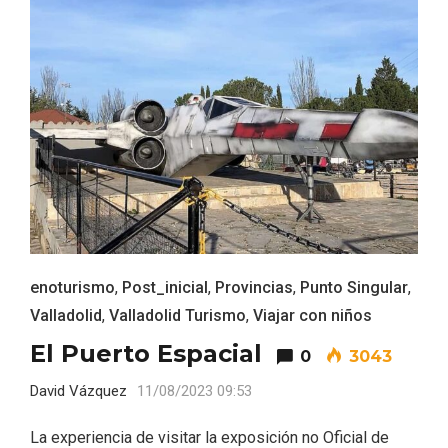
enoturismo
,
Post_inicial
,
Provincias
,
Punto Singular
,
VII Feria del Vino de Sotillo 2026 ‘Sotillo,
el Vino y Yo’
Valladolid
,
Valladolid Turismo
,
Viajar con niños
El Puerto Espacial
0
3043
David Vázquez
11/08/2023 09:53
La experiencia de visitar la exposición no Oficial de