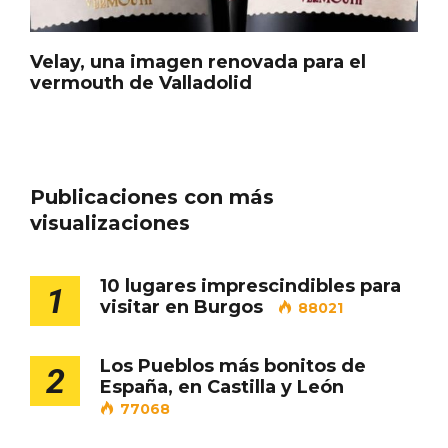
Velay, una imagen renovada para el
Cigales inaugura la musealización de los
vermouth de Valladolid
arcos de la Iglesia de Santiago Apóstol
Publicaciones con más
visualizaciones
10 lugares imprescindibles para
1
visitar en Burgos
88021
Los Pueblos más bonitos de
2
España, en Castilla y León
77068