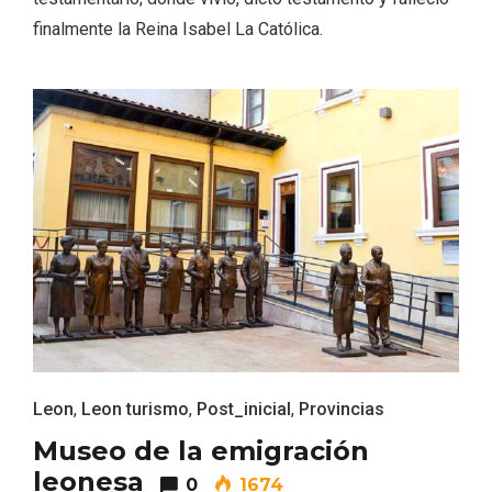
finalmente la Reina Isabel La Católica.
Fiesta de los Fueros 2026 de Sepúlveda
y Feria de Artesanía
Leon
,
Leon turismo
,
Post_inicial
,
Provincias
Museo de la emigración
leonesa
0
1674