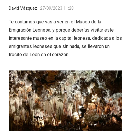
David Vázquez
27/09/2023 11:28
Te contamos que vas a ver en el Museo de la
Emigración Leonesa, y porqué deberías visitar este
interesante museo en la capital leonesa, dedicada a los
Velay, una imagen renovada para el
emigrantes leoneses que sin nada, se llevaron un
vermouth de Valladolid
trocito de León en el corazón.