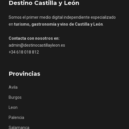
Destino Castilla y León
Somos el primer medio digital independiente especializado
en
turismo, gastronomía y vino de Castilla y León
.
Los Pueblos más bonitos de España, en
Contacta con nosotros en:
Castilla y León
admin@destinocastillayleon.es
+34 618 018 812
Provincias
Avila
Burgos
Leon
Palencia
Salamanca