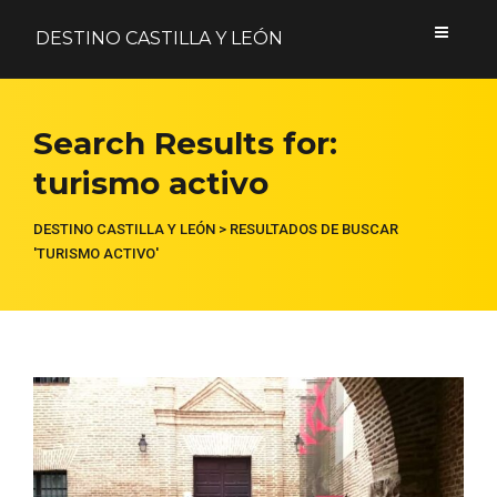
DESTINO CASTILLA Y LEÓN
Acceder
Search Results for:
turismo activo
Nombre de usuario o correo electrónico
DESTINO CASTILLA Y LEÓN
>
RESULTADOS DE BUSCAR
'TURISMO ACTIVO'
Contraseña
Formulario de acceso protegido por
Login Lockdown
Recuérdame