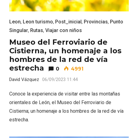
Leon
,
Leon turismo
,
Post_inicial
,
Provincias
,
Punto
Singular
,
Rutas
,
Viajar con niños
Museo del Ferroviario de
Cistierna, un homenaje a los
hombres de la red de vía
estrecha
0
4991
David Vázquez
06/09/2023 11:44
Conciertos gratuitos del coro Wetherby
Preparatory School en Ávila y Salamanca
Conoce la experiencia de visitar entre las montañas
orientales de León, el Museo del Ferroviario de
Cistierna; un homenaje a los hombres de la red de vía
estrecha.