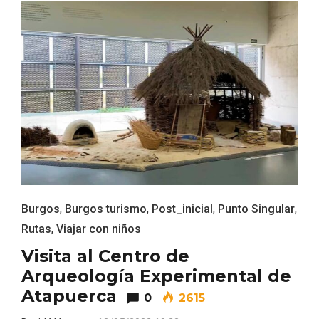
IV Edición del Festival de Narración Oral,
Memoria, Tierra y Voz
Burgos
,
Burgos turismo
,
Post_inicial
,
Punto Singular
,
Rutas
,
Viajar con niños
Visita al Centro de
Arqueología Experimental de
Atapuerca
0
2615