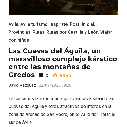
Avila
,
Avila turismo
,
Inspirate
,
Post_inicial
,
Provincias
,
Rutas
,
Rutas por Castilla y León
,
Viajar
con niños
Las Cuevas del Águila, un
El Espinar, un pueblo oculto de la Sierra
maravilloso complejo kárstico
de Guadarrama en su vertiente
segoviana
entre las montañas de
Gredos
0
6947
David Vázquez
22/09/2023 09:20
Te contamos la experiencia que vivimos visitando las
Cuevas del Águila y otros atractivos de interés en la
zona de Arenas de San Pedro, en el Valle del Tiétar, al
sur de Ávila.