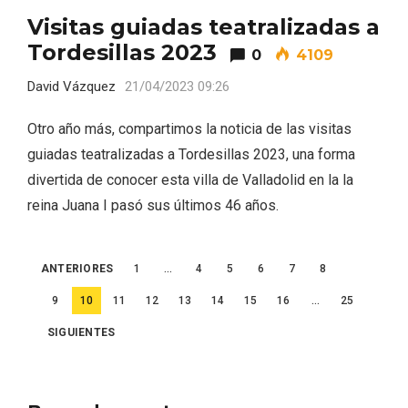
Visitas guiadas teatralizadas a
Tordesillas 2023
0
4109
David Vázquez
21/04/2023 09:26
Otro año más, compartimos la noticia de las visitas
guiadas teatralizadas a Tordesillas 2023, una forma
divertida de conocer esta villa de Valladolid en la la
reina Juana I pasó sus últimos 46 años.
Paginación
ANTERIORES
1
…
4
5
6
7
8
de
9
10
11
12
13
14
15
16
…
25
entradas
SIGUIENTES
Disfrutar de la Semana Santa en Rueda
en 2026