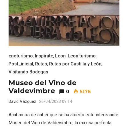
enoturismo
,
Inspirate
,
Leon
,
Leon turismo
,
Post_inicial
,
Rutas
,
Rutas por Castilla y León
,
Visitando Bodegas
Museo del Vino de
Valdevimbre
0
5176
Paseo nocturno por Valladolid
David Vázquez
26/04/2023 09:14
Acabamos de saber que se ha abierto este interesante
Museo del Vino de Valdevimbre, la excusa perfecta