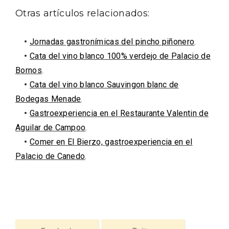
Otras artículos relacionados:
•
Jornadas gastronímicas del pincho piñonero
.
•
Cata del vino blanco 100% verdejo de Palacio de
Bornos
.
•
Cata del vino blanco Sauvingon blanc de
Bodegas Menade
.
•
Gastroexperiencia en el Restaurante Valentin de
Aguilar de Campoo
.
Fiesta de Primavera 2026 en la Ruta del
•
Comer en El Bierzo, gastroexperiencia en el
Vino de Cigales
Palacio de Canedo
.