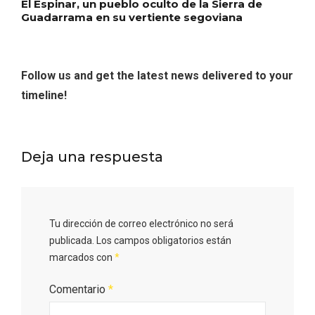
El Espinar, un pueblo oculto de la Sierra de
Guadarrama en su vertiente segoviana
Follow us and get the latest news delivered to your
timeline!
Deja una respuesta
Tu dirección de correo electrónico no será
publicada.
Los campos obligatorios están
marcados con
*
Comentario
*
Semana Santa en la Ribera del Duero
2026