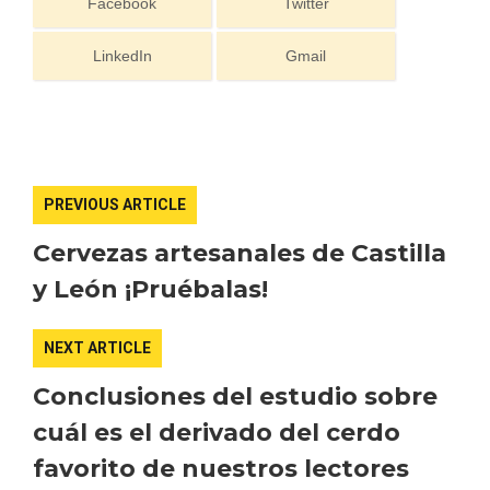
Facebook
Twitter
LinkedIn
Gmail
PREVIOUS ARTICLE
Cervezas artesanales de Castilla
y León ¡Pruébalas!
Enoturismo visitando la Bodega Museo
NEXT ARTICLE
La Olmilla, en Peñafiel
Conclusiones del estudio sobre
cuál es el derivado del cerdo
favorito de nuestros lectores