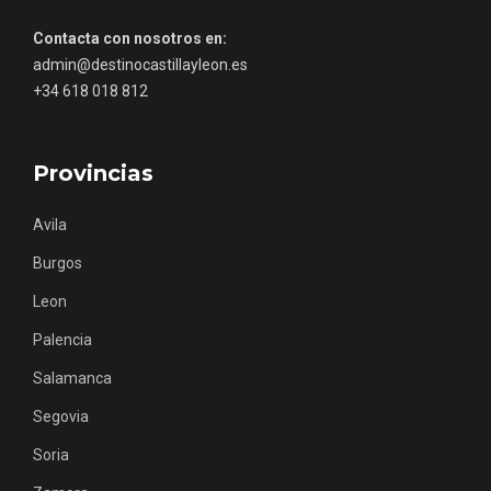
Contacta con nosotros en:
admin@destinocastillayleon.es
+34 618 018 812
Provincias
Avila
Burgos
El árbol de Navidad de Fuenterrebollo
Leon
Palencia
Salamanca
Segovia
Soria