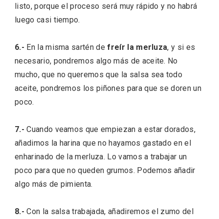
listo, porque el proceso será muy rápido y no habrá
luego casi tiempo.
6.-
En la misma sartén de
freír la merluza
, y si es
necesario, pondremos algo más de aceite. No
mucho, que no queremos que la salsa sea todo
aceite, pondremos los piñones para que se doren un
poco.
Conciertos gratuitos del coro Wetherby
7.-
Cuando veamos que empiezan a estar dorados,
Preparatory School en Ávila y Salamanca
añadimos la harina que no hayamos gastado en el
enharinado de la merluza. Lo vamos a trabajar un
poco para que no queden grumos. Podemos añadir
algo más de pimienta.
8.-
Con la salsa trabajada, añadiremos el zumo del