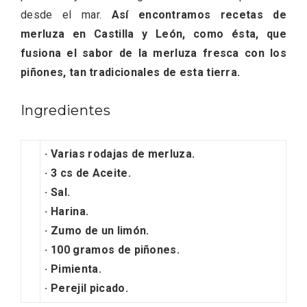
desde el mar.
Así encontramos recetas de
merluza en Castilla y León, como ésta, que
fusiona el sabor de la merluza fresca con los
piñones, tan tradicionales de esta tierra.
Fiesta de los Fueros 2026 de Sepúlveda
y Feria de Artesanía
Ingredientes
·
Varias rodajas de merluza.
·
3 cs de Aceite.
·
Sal.
·
Harina.
·
Zumo de un limón.
·
100 gramos de piñones.
·
Pimienta.
·
Perejil picado.