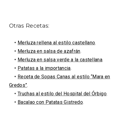
Otras Recetas:
•
Merluza rellena al estilo castellano
.
•
Merluza en salsa de azafrán
.
•
Merluza en salsa verde a la castellana
.
•
Patatas a la importancia
.
IV Edición del Festival de Narración Oral,
•
Receta de Sopas Canas al estilo “Mara en
Memoria, Tierra y Voz
Gredos”
.
•
Truchas al estilo del Hospital del Órbigo
.
•
Bacalao con Patatas Gistredo
.