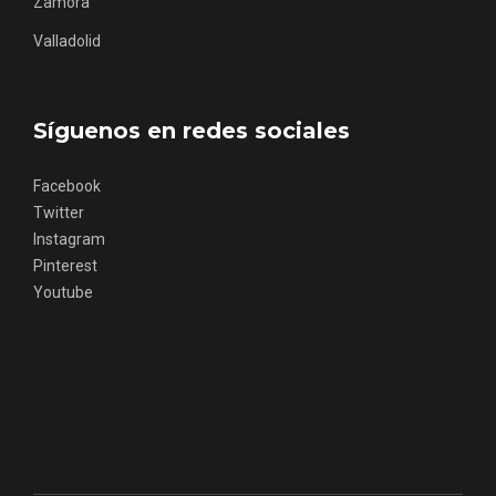
Zamora
Valladolid
Síguenos en redes sociales
Facebook
Twitter
Instagram
Pinterest
Belén segoviano, otra escusa más para
Youtube
visitar Sepúlveda estas Navidades