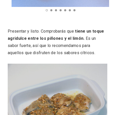
Presentar y listo. Comprobarás que
tiene un toque
Feria del Vino de Toro 2026; descubre
agridulce entre los piñones y el limón.
Es un
“Otros Vinos de Toro”
sabor fuerte, así que lo recomendamos para
aquellos que disfruten de los sabores cítricos.