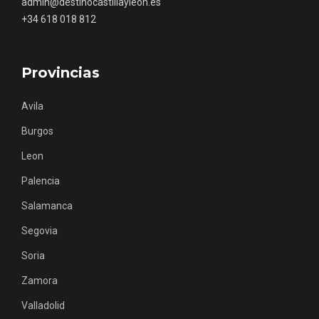
+34 618 018 812
Provincias
Los Pueblos más bonitos de España, en
Avila
Castilla y León
Burgos
Leon
Palencia
Salamanca
Segovia
Soria
Zamora
Valladolid