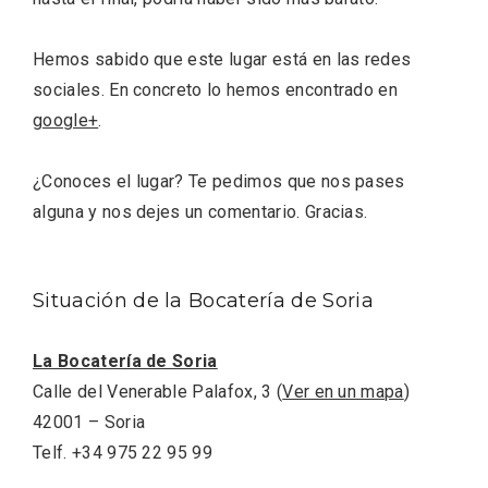
Hemos sabido que este lugar está en las redes
sociales. En concreto lo hemos encontrado en
google+
.
¿Conoces el lugar? Te pedimos que nos pases
alguna y nos dejes un comentario. Gracias.
Conciertos gratuitos del coro Wetherby
Situación de la Bocatería de Soria
Preparatory School en Ávila y Salamanca
La Bocatería de Soria
Calle del Venerable Palafox, 3 (
Ver en un mapa
)
42001 – Soria
Telf. +34 975 22 95 99