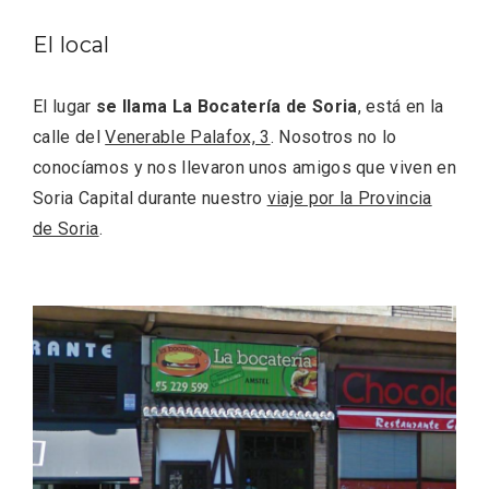
El local
El lugar
se llama La Bocatería de Soria
, está en la
Fiesta de los Fueros 2026 de Sepúlveda
calle del
Venerable Palafox, 3
. Nosotros no lo
y Feria de Artesanía
conocíamos y nos llevaron unos amigos que viven en
Soria Capital durante nuestro
viaje por la Provincia
de Soria
.