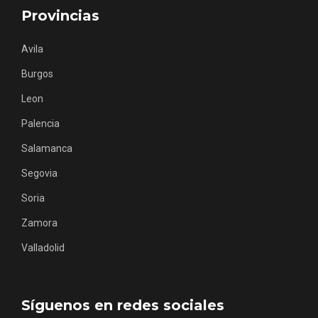
Provincias
Avila
Burgos
Leon
Palencia
Salamanca
Inauguración del Árbol de Navidad a
ganchillo de Moradillo de Roa
Segovia
Soria
Zamora
Valladolid
Síguenos en redes sociales