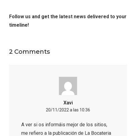
Follow us and get the latest news delivered to your
timeline!
2 Comments
Enoturismo visitando la Bodega Museo
La Olmilla, en Peñafiel
Xavi
20/11/2022 a las 10:36
A ver si os informáis mejor de los sitios,
me refiero a la publicación de La Bocateria