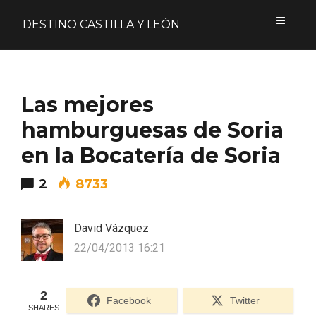
DESTINO CASTILLA Y LEÓN
Acceder
Las mejores
Nombre de usuario o correo electrónico
hamburguesas de Soria
en la Bocatería de Soria
2
8733
Contraseña
David Vázquez
22/04/2013 16:21
Formulario de acceso protegido por
Login Lockdown
Recuérdame
2
Facebook
Twitter
SHARES