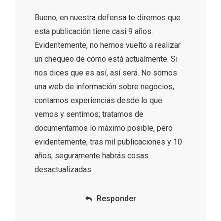
Bueno, en nuestra defensa te diremos que
esta publicación tiene casi 9 años.
Evidentemente, no hemos vuelto a realizar
un chequeo de cómo está actualmente. Si
nos dices que es así, así será. No somos
una web de información sobre negocios,
contamos experiencias desde lo que
vemos y sentimos; tratamos de
documentarnos lo máximo posible, pero
evidentemente, tras mil publicaciones y 10
años, seguramente habrás cosas
desactualizadas.
IGP Morcilla de Burgos triunfó en el
Salón Gourmet 2026
Responder