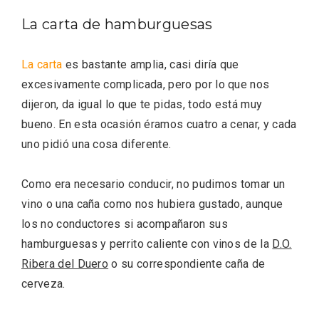
La carta de hamburguesas
La carta
es bastante amplia, casi diría que
excesivamente complicada, pero por lo que nos
dijeron, da igual lo que te pidas, todo está muy
bueno. En esta ocasión éramos cuatro a cenar, y cada
El Espinar, un pueblo oculto de la Sierra
uno pidió una cosa diferente.
de Guadarrama en su vertiente
segoviana
Como era necesario conducir, no pudimos tomar un
vino o una caña como nos hubiera gustado, aunque
los no conductores si acompañaron sus
hamburguesas y perrito caliente con vinos de la
D.O.
Ribera del Duero
o su correspondiente caña de
cerveza.