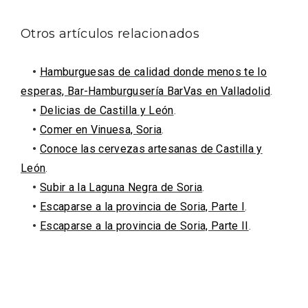
Otros artículos relacionados
•
Hamburguesas de calidad donde menos te lo
esperas, Bar-Hamburgusería BarVas en Valladolid
.
•
Delicias de Castilla y León
.
•
Comer en Vinuesa, Soria
.
•
Conoce las cervezas artesanas de Castilla y
León
.
•
Subir a la Laguna Negra de Soria
.
VII Feria del Vino de Sotillo 2026 ‘Sotillo,
•
Escaparse a la provincia de Soria, Parte I
.
el Vino y Yo’
•
Escaparse a la provincia de Soria, Parte II
.