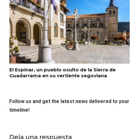
El Espinar, un pueblo oculto de la Sierra de
Guadarrama en su vertiente segoviana
Enoturismo visitando la Bodega Museo
Follow us and get the latest news delivered to your
La Olmilla, en Peñafiel
timeline!
Deja una respuesta