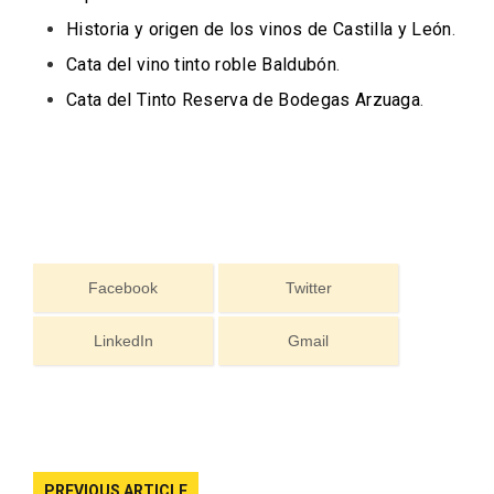
Historia y origen de los vinos de Castilla y León
.
Cata del vino tinto roble Baldubón
.
Cata del Tinto Reserva de Bodegas Arzuaga
.
Feria del Vino de Toro 2026; descubre
“Otros Vinos de Toro”
Facebook
Twitter
LinkedIn
Gmail
PREVIOUS ARTICLE