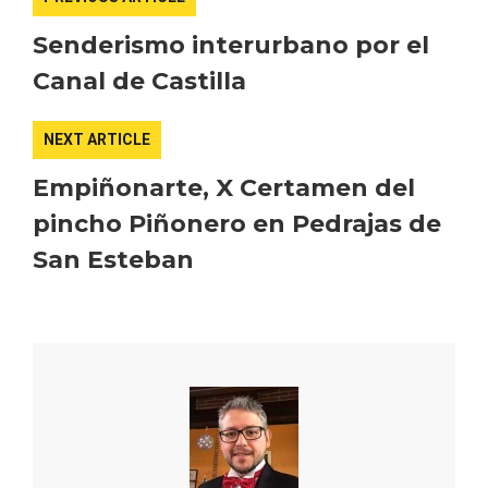
Senderismo interurbano por el
Canal de Castilla
NEXT ARTICLE
Empiñonarte, X Certamen del
V Feria Europea del Queso 2026 en
Serrada
pincho Piñonero en Pedrajas de
San Esteban