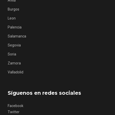
Burgos
Leon
Palencia
Salamanca
Segovia
Concierto de Navidad en Moradillo de
Roa
Soria
Zamora
Valladolid
Síguenos en redes sociales
Facebook
Twitter
Instagram