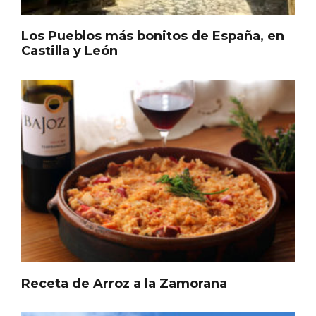
Itinerarios musicales en San Miguel del
Pino 2026
Los Pueblos más bonitos de España, en
Castilla y León
Receta de Arroz a la Zamorana