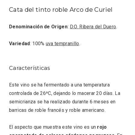
Cata del tinto roble Arco de Curiel
Denominación de Origen
:
D.O. Ribera del Duero
.
Fiesta de los Fueros 2026 de Sepúlveda
y Feria de Artesanía
Variedad
: 100%
uva tempranillo
.
Características
Este vino se ha fermentado a una temperatura
controlada de 26ºC, dejando lo macerar 20 días. La
semicrianza se ha realizado durante 6 meses en
barricas de roble francés y roble americano.
El aspecto que muestra este vino es un
rojo