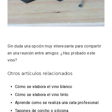
Sin duda una opción muy interesante para compartir
en una reunión entre amigos. ¿Has probado este
vino?
VII Feria del Vino de Sotillo 2026 ‘Sotillo,
Otros artículos relacionados
el Vino y Yo’
Cómo se elabora el vino blanco
.
Cómo se elabora el vino tinto
.
Aprende como se realiza una cata profesional
.
Tapones de corcho o silicona
.