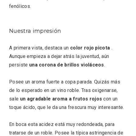
fenólicos.
Nuestra impresión
A primera vista, destaca un
color rojo picota
.
El Espinar, un pueblo oculto de la Sierra
Aunque empieza a dejar atrás la juventud, aún
de Guadarrama en su vertiente
persiste
una corona de brillos violáceos
.
segoviana
Posee un aroma fuerte a copa parada. Quizás más
de lo esperado en un vino roble. Tras oxigenarse,
sale
un agradable aroma a frutos rojos
con un
toque ácido, que le da una frescura muy interesante.
En boca esta acidez está muy redondeada, para
tratarse de un roble. Posee la típica astringencia de