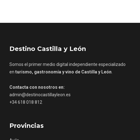
Los Pueblos más bonitos de España, en
Destino Castilla y León
Castilla y León
Somos el primer medio digital independiente especializado
en
turismo, gastronomía y vino de Castilla y León
.
Contacta con nosotros en:
admin@destinocastillayleon.es
+34 618 018 812
Provincias
Avila