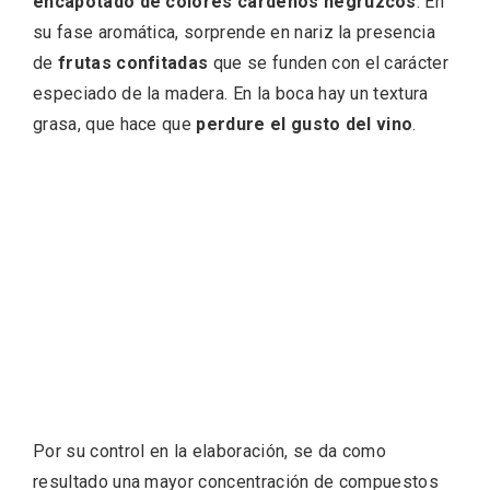
encapotado de colores cárdenos negruzcos
. En
su fase aromática, sorprende en nariz la presencia
de
frutas confitadas
que se funden con el carácter
especiado de la madera. En la boca hay un textura
grasa, que hace que
perdure el gusto del vino
.
Velay, una imagen renovada para el
vermouth de Valladolid
Por su control en la elaboración, se da como
resultado una mayor concentración de compuestos