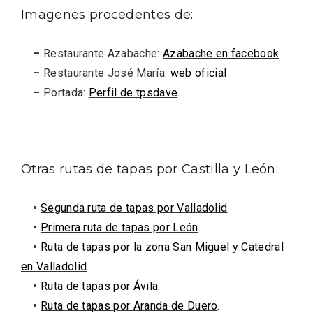
Imagenes procedentes de:
–
Restaurante Azabache:
Azabache en facebook
–
Restaurante José María:
web oficial
–
Portada:
Perfil de tpsdave
.
Otras rutas de tapas por Castilla y León:
•
Segunda ruta de tapas por Valladolid
.
•
Primera ruta de tapas por León
.
IGP Morcilla de Burgos triunfó en el
•
Ruta de tapas por la zona San Miguel y Catedral
Salón Gourmet 2026
en Valladolid
.
•
Ruta de tapas por Ávila
.
•
Ruta de tapas por Aranda de Duero
.