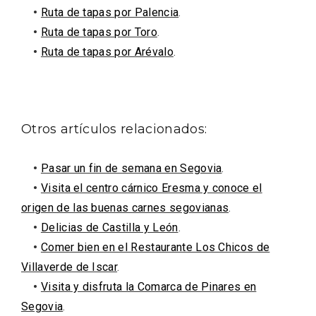
•
Ruta de tapas por Palencia
.
•
Ruta de tapas por Toro
.
•
Ruta de tapas por Arévalo
.
Otros artículos relacionados:
•
Pasar un fin de semana en Segovia
.
•
Visita el centro cárnico Eresma y conoce el
origen de las buenas carnes segovianas
.
•
Delicias de Castilla y León
.
•
Comer bien en el Restaurante Los Chicos de
Villaverde de Iscar
.
Disfrutar de la Semana Santa en Rueda
en 2026
•
Visita y disfruta la Comarca de Pinares en
Segovia
.