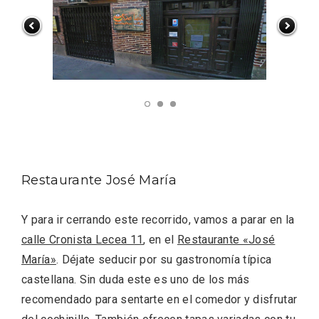
Restaurante José María
Enoturismo visitando la Bodega Museo
Y para ir cerrando este recorrido, vamos a parar en la
La Olmilla, en Peñafiel
calle Cronista Lecea 11
, en el
Restaurante «José
María»
. Déjate seducir por su gastronomía típica
castellana. Sin duda este es uno de los más
recomendado para sentarte en el comedor y disfrutar