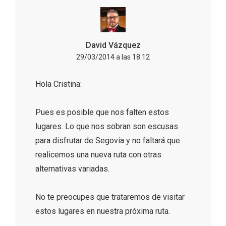
David Vázquez
29/03/2014 a las 18:12
Hola Cristina:
Inauguración del Árbol de Navidad a
Pues es posible que nos falten estos
ganchillo de Moradillo de Roa
lugares. Lo que nos sobran son escusas
para disfrutar de Segovia y no faltará que
realicemos una nueva ruta con otras
alternativas variadas.
No te preocupes que trataremos de visitar
estos lugares en nuestra próxima ruta.