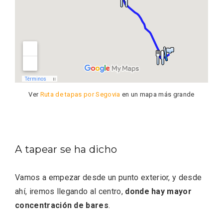
El Espinar, un pueblo oculto de la Sierra
Ver
Ruta de tapas por Segovia
en un mapa más grande
de Guadarrama en su vertiente
segoviana
A tapear se ha dicho
Vamos a empezar desde un punto exterior, y desde
ahí, iremos llegando al centro,
donde hay mayor
concentración de bares
.