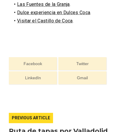
•
Las Fuentes de la Granja
.
•
Dulce experiencia en Dulces Coca
.
•
Visitar el Castillo de Coca
.
Facebook
Twitter
LinkedIn
Gmail
PREVIOUS ARTICLE
Semana Santa en la Ribera del Duero
2026
Ruta de tapas por Valladolid