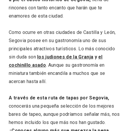
rincones con tanto encanto que harán que te
enamores de esta ciudad.
Como ocurre en otras ciudades de Castilla y León,
Fiesta de los Fueros 2026 de Sepúlveda
Segovia posee en su gastronomía uno de sus
y Feria de Artesanía
principales atractivos turísticos. Lo más conocido
sin duda son
los judiones de la Granja
y
el
cochinillo asado
. Aunque su gastronomía en
miniatura también encandila a muchos que se
acercan hasta allí.
A través de esta ruta de tapas por Segovia,
conocerás una pequeña selección de los mejores
bares de tapeo, aunque podríamos señalar más, nos
hemos incluido los que más nos han gustado.
¿Conoces alguno más que merezca la pena