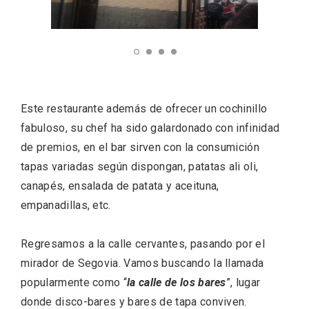
Feria del Vino de Toro 2026; descubre
Este restaurante además de ofrecer un cochinillo
“Otros Vinos de Toro”
fabuloso, su chef ha sido galardonado con infinidad
de premios, en el bar sirven con la consumición
tapas variadas según dispongan, patatas ali oli,
canapés, ensalada de patata y aceituna,
empanadillas, etc.
Regresamos a la calle cervantes, pasando por el
mirador de Segovia. Vamos buscando la llamada
popularmente como “
la calle de los bares
”, lugar
donde disco-bares y bares de tapa conviven.