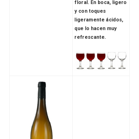
floral
. En boca,
ligero
y con toques
ligeramente ácidos
,
que lo hacen muy
refrescante.
Enoturismo visitando la Bodega Museo
La Olmilla, en Peñafiel