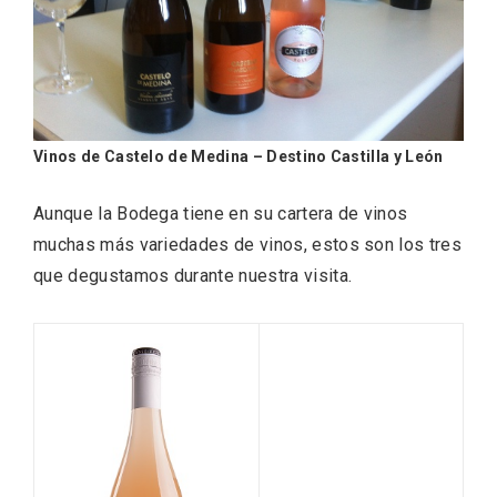
Vinos de Castelo de Medina – Destino Castilla y León
Aunque la Bodega tiene en su cartera de vinos
La zonificación como recurso turístico
muchas más variedades de vinos, estos son los tres
de la Ruta del Vino de Rueda
que degustamos durante nuestra visita.