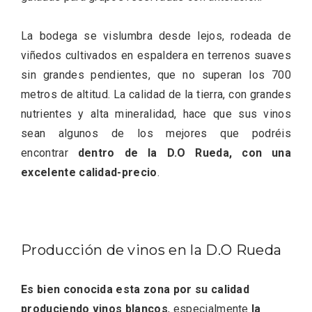
La bodega se vislumbra desde lejos, rodeada de
viñedos cultivados en espaldera en terrenos suaves
sin grandes pendientes, que no superan los 700
Fiesta de los Fueros 2026 de Sepúlveda
metros de altitud. La calidad de la tierra, con grandes
y Feria de Artesanía
nutrientes y alta mineralidad, hace que sus vinos
sean algunos de los mejores que podréis
encontrar
dentro de la D.O Rueda, con una
excelente calidad-precio
.
Producción de vinos en la D.O Rueda
Es bien conocida esta zona por su calidad
produciendo vinos blancos
, especialmente
la