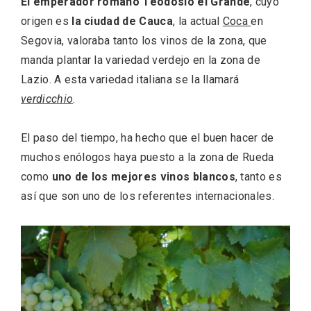
El emperador romano Teodosio el Grande
, cuyo
origen es
la ciudad de Cauca
, la actual
Coca
en
Segovia, valoraba tanto los vinos de la zona, que
manda plantar la variedad verdejo en la zona de
Lazio. A esta variedad italiana se la llamará
verdicchio
.
El Espinar, un pueblo oculto de la Sierra
El paso del tiempo, ha hecho que el buen hacer de
de Guadarrama en su vertiente
muchos enólogos haya puesto a la zona de Rueda
segoviana
como
uno de los mejores vinos blancos
, tanto es
así que son uno de los referentes internacionales.