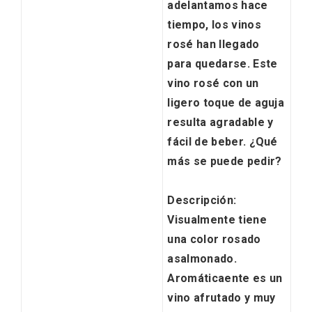
adelantamos hace
tiempo,
los vinos
rosé han llegado
para quedarse
. Este
vino rosé con un
ligero toque de aguja
resulta agradable y
fácil de beber. ¿Qué
más se puede pedir?
Fiesta de Primavera 2026 en la Ruta del
Descripción:
Vino de Cigales
Visualmente tiene
una color
rosado
asalmonado
.
Aromáticaente es un
vino
afrutado y muy