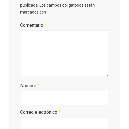
publicada.
Los campos obligatorios están
marcados con
*
Comentario
*
Belén segoviano, otra escusa más para
visitar Sepúlveda estas Navidades
Nombre
*
Correo electrónico
*