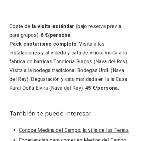
Cigales inaugura la musealización de los
Coste de
la visita
estándar
(bajo reserva previa
arcos de la Iglesia de Santiago Apóstol
para grupos):
6 €/persona
.
Pack enoturismo completo
: Visita a las
instalaciones y al viñedo y cata de vinos. Visita a la
fábrica de barricas Tonelería Burgos (Nava del Rey).
Visita a la bodega tradicional Bodegas Urdil (Nava
del Rey). Degustación y cata maridada en la la Casa
Rural Doña Elvira (Nava del Rey):
45 €/persona
.
También te puede interesar
Conoce Medina del Campo, la villa de las Ferias
.
Experiencias para comer en Medina del Campo
.