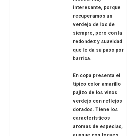
interesante, porque
recuperamos un
verdejo de los de
siempre, pero con la
redondez y suavidad
que le da su paso por
barrica.
En copa presenta el
típico color
amarillo
pajizo de los vinos
verdejo
con reflejos
IGP Morcilla de Burgos triunfó en el
dorados. Tiene los
Salón Gourmet 2026
característicos
aromas de especias
,
aunque con
toques