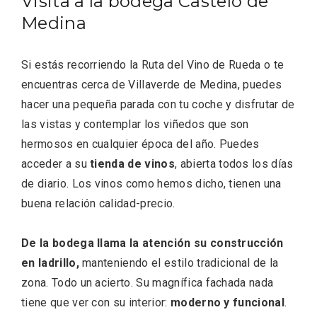
Visita a la bodega Castelo de
Medina
Si estás recorriendo la Ruta del Vino de Rueda o te
encuentras cerca de Villaverde de Medina, puedes
hacer una pequeña parada con tu coche y disfrutar de
las vistas y contemplar los viñedos que son
hermosos en cualquier época del año. Puedes
acceder a su
tienda de vinos
, abierta todos los días
de diario. Los vinos como hemos dicho, tienen una
buena relación calidad-precio.
VII Feria del Vino de Sotillo 2026 ‘Sotillo,
el Vino y Yo’
De la bodega llama la atención su construcción
en ladrillo,
manteniendo el estilo tradicional de la
zona.
Todo un acierto. Su magnífica fachada nada
tiene que ver con su interior:
moderno y funcional
.