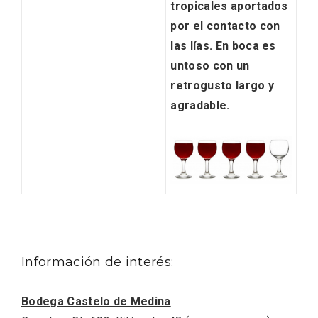
Itinerarios musicales en San Miguel del
tropicales
aportados
Pino 2026
por el contacto con
las lías. En boca es
untoso con un
retrogusto largo y
agradable
.
Información de interés:
Bodega Castelo de Medina