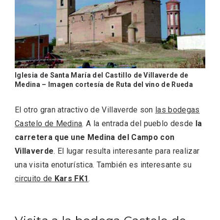
Iglesia de Santa María del Castillo de Villaverde de
Medina – Imagen cortesía de Ruta del vino de Rueda
El otro gran atractivo de Villaverde son
las bodegas
Castelo de Medina
. A la entrada del pueblo desde
la
Conciertos gratuitos del coro Wetherby
carretera que une Medina del Campo con
Preparatory School en Ávila y Salamanca
Villaverde
. El lugar resulta interesante para realizar
una visita enoturística. También es interesante su
circuito de
Kars FK1
.