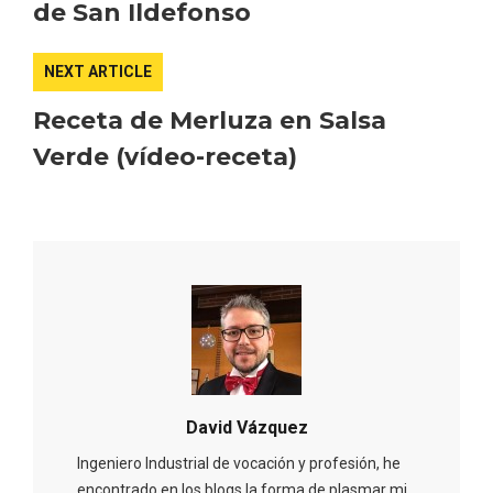
de San Ildefonso
NEXT ARTICLE
Receta de Merluza en Salsa
Los Pueblos más bonitos de España, en
Verde (vídeo-receta)
Castilla y León
David Vázquez
Ingeniero Industrial de vocación y profesión, he
encontrado en los blogs la forma de plasmar mi