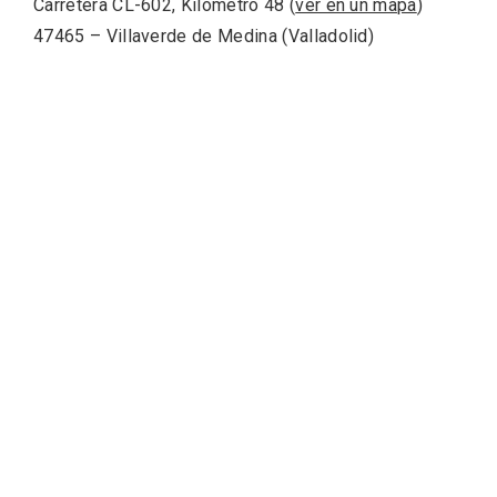
Carretera CL-602, Kilómetro 48 (
ver en un mapa
)
En marzo, vuelve la mejor gastronomía
47465 – Villaverde de Medina (Valladolid)
de la Trufa Negra de Soria