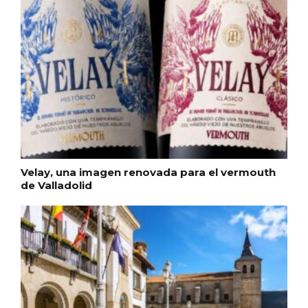
Inauguración del Árbol de Navidad a
ganchillo de Moradillo de Roa
Velay, una imagen renovada para el vermouth
de Valladolid