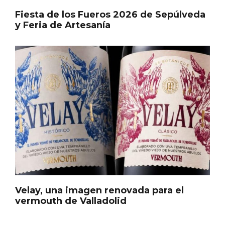
Itinerarios musicales en San Miguel del
Pino 2026
Fiesta de los Fueros 2026 de Sepúlveda
y Feria de Artesanía
Velay, una imagen renovada para el
vermouth de Valladolid