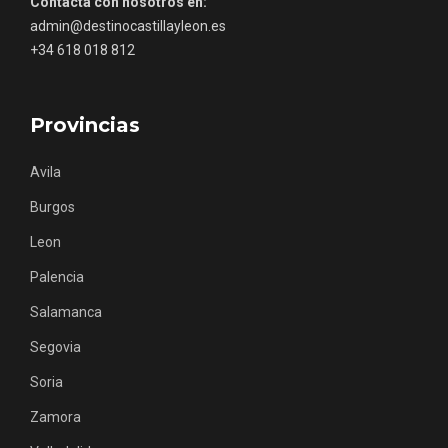
Contacta con nosotros en:
admin@destinocastillayleon.es
+34 618 018 812
Porrón de Citas de 2026 en Moradillo de
Roa
Provincias
Avila
Burgos
Leon
Palencia
Salamanca
Segovia
Soria
Zamora