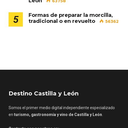
León
63758
Formas de preparar la morcilla,
5
Cigales inaugura la musealización de los
tradicional o en revuelto
56362
arcos de la Iglesia de Santiago Apóstol
Destino Castilla y León
Somos el primer medio digital independiente especializado
en
turismo, gastronomía y vino de Castilla y León
.