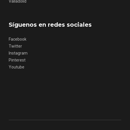
Valladolid
Síguenos en redes sociales
Los Pueblos más bonitos de España, en
Facebook
Castilla y León
Twitter
Instagram
Pinterest
Youtube