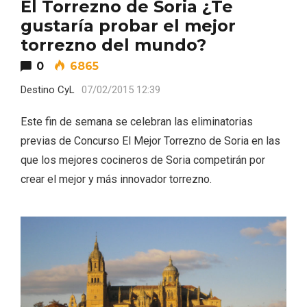
El Torrezno de Soria ¿Te
gustaría probar el mejor
torrezno del mundo?
0
6865
Destino CyL
07/02/2015 12:39
Este fin de semana se celebran las eliminatorias
previas de Concurso El Mejor Torrezno de Soria en las
que los mejores cocineros de Soria competirán por
IV Edición del Festival de Narración Oral,
crear el mejor y más innovador torrezno.
Memoria, Tierra y Voz