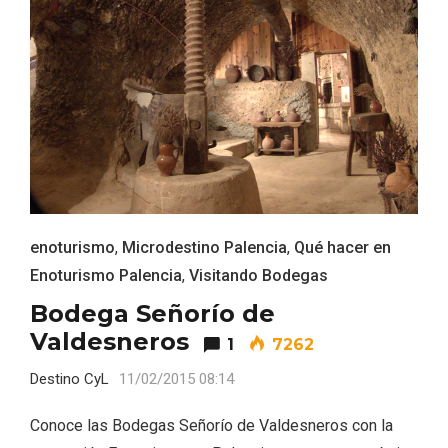
enoturismo
,
Microdestino Palencia
,
Qué hacer en
El Cronicón de Oña sale a la calle
Enoturismo Palencia
,
Visitando Bodegas
Bodega Señorío de
Valdesneros
1
7262
Destino CyL
11/02/2015 08:14
Conoce las Bodegas Señorío de Valdesneros con la