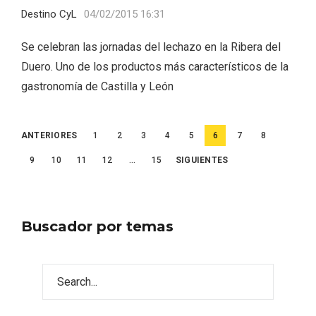
Destino CyL
04/02/2015 16:31
Se celebran las jornadas del lechazo en la Ribera del
Duero. Uno de los productos más característicos de la
gastronomía de Castilla y León
Paginación
ANTERIORES
1
2
3
4
5
6
7
8
de
9
10
11
12
…
15
SIGUIENTES
entradas
Buscador por temas
IGP Morcilla de Burgos triunfó en el
Salón Gourmet 2026