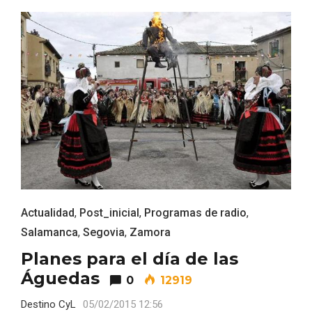
Actualidad
,
Post_inicial
,
Programas de radio
,
Enoturismo visitando la Bodega Museo
La Olmilla, en Peñafiel
Salamanca
,
Segovia
,
Zamora
Planes para el día de las
Águedas
0
12919
Destino CyL
05/02/2015 12:56