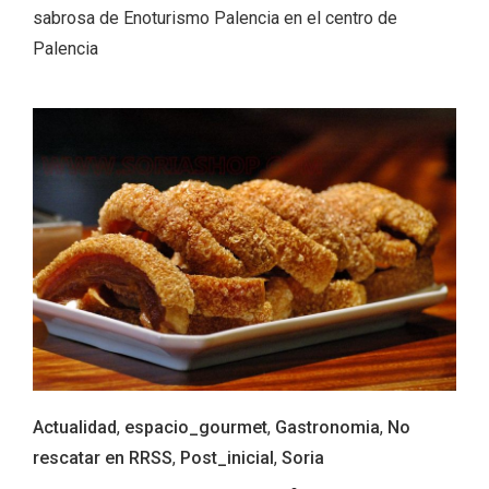
sabrosa de Enoturismo Palencia en el centro de
Palencia
La zonificación como recurso turístico
de la Ruta del Vino de Rueda
Actualidad
,
espacio_gourmet
,
Gastronomia
,
No
rescatar en RRSS
,
Post_inicial
,
Soria