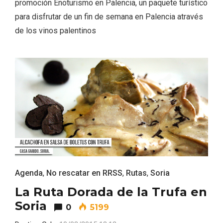
promoción Enoturismo en Palencia, un paquete turístico
para disfrutar de un fin de semana en Palencia através
de los vinos palentinos
Conciertos gratuitos del coro Wetherby
Preparatory School en Ávila y Salamanca
Agenda
,
No rescatar en RRSS
,
Rutas
,
Soria
La Ruta Dorada de la Trufa en
Soria
0
5199