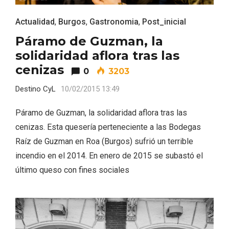
Actualidad
,
Burgos
,
Gastronomia
,
Post_inicial
Páramo de Guzman, la
solidaridad aflora tras las
cenizas
0
3203
Feria del Vino de Toro 2026; descubre
“Otros Vinos de Toro”
Destino CyL
10/02/2015 13:49
Páramo de Guzman, la solidaridad aflora tras las
cenizas. Esta quesería perteneciente a las Bodegas
Raíz de Guzman en Roa (Burgos) sufrió un terrible
incendio en el 2014. En enero de 2015 se subastó el
último queso con fines sociales