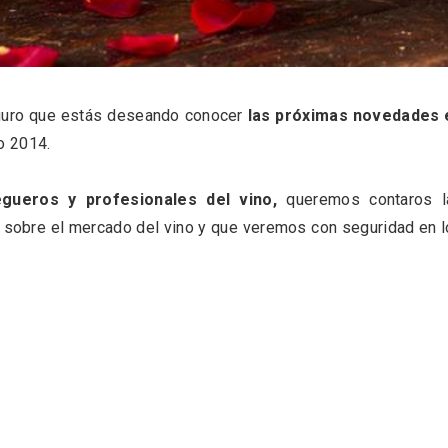
 una imagen renovada
El Espinar, un pueblo 
l vermouth de
de la Sierra de Guad
lid
en su vertiente segov
eguro que estás deseando conocer
las próximas novedades 
o 2014.
egueros y profesionales del vino,
queremos contaros l
 sobre el mercado del vino y que veremos con seguridad en 
tos gratuitos del
VII Feria del Vino de S
etherby Preparatory
2026 ‘Sotillo, el Vino y
 en Ávila y Salamanca