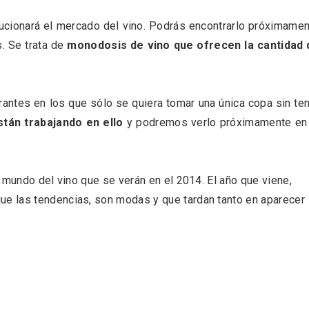
ucionará el mercado del vino. Podrás encontrarlo próximame
. Se trata de
monodosis de vino que ofrecen la cantidad 
l de Navidad de
Belén segoviano, otra
rrebollo
escusa más para visit
rantes en los que sólo se quiera tomar una única copa sin te
Sepúlveda estas Nav
tán trabajando en ello
y podremos verlo próximamente en 
 mundo del vino que se verán en el 2014. El año que viene,
e las tendencias, son modas y que tardan tanto en aparecer