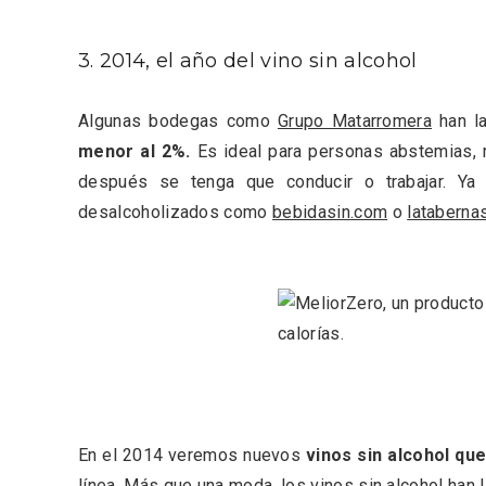
3. 2014, el año del vino sin alcohol
Algunas bodegas como
Grupo Matarromera
han l
menor al 2%.
Es ideal para personas abstemias, 
después se tenga que conducir o trabajar. Ya 
desalcoholizados como
bebidasin.com
o
lataberna
Enoturismo visitando la
Paseo 
Bodega Museo La Olmilla, en
Vallado
Peñafiel
En el 2014 veremos nuevos
vinos sin alcohol qu
línea. Más que una moda, los vinos sin alcohol han 