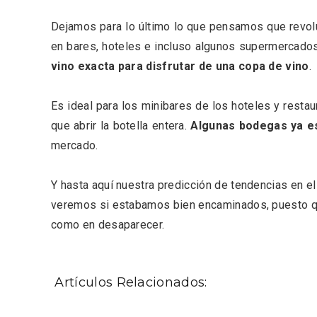
Dejamos para lo último lo que pensamos que revol
en bares, hoteles e incluso algunos supermercados
vino exacta para disfrutar de una copa de vino
.
Inauguración del Árbol de
El árbo
Navidad a ganchillo de
Fuente
Es ideal para los minibares de los hoteles y restau
Moradillo de Roa
que abrir la botella entera.
Algunas bodegas ya es
mercado.
Y hasta aquí nuestra predicción de tendencias en el
veremos si estabamos bien encaminados, puesto qu
como en desaparecer.
Artículos Relacionados: