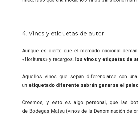
4. Vinos y etiquetas de autor
Aunque es cierto que el mercado nacional demand
«florituras» y recargos,
los vinos y etiquetas de 
Semana Santa en la Ribera
Itinera
Aquellos vinos que sepan diferenciarse con una 
del Duero 2026
Miguel
un
etiquetado diferente sabrán ganarse el palad
Creemos, y esto es algo personal, que las b
de
Bodegas Matsu
(vinos de la Denominación de or