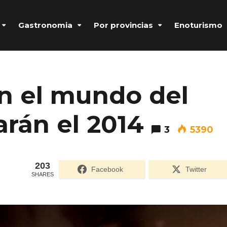
Gastronomia
Por provincias
Enoturismo
n el mundo del
rán el 2014
3
5390
203
Facebook
Twitter
SHARES
Formulario de acceso protegido por
Login Lockdown