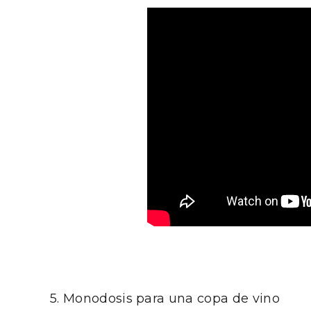
Porrón de Citas de 2026 en
Los Pu
Moradillo de Roa
España,
5. Monodosis para una copa de vino