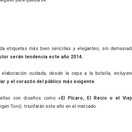
a etiquetas más bien sencillas y elegantes, sin demasiad
autor serán tendencia este año 2014.
rios musicales en San
En marzo, vuelve la m
elaboración cuidada, desde la cepa a la botella, incluye
 del Pino 2026
gastronomía de la Tr
Negra de Soria
ar y el corazón del público más exigente.
otellas con diseños como
«El Pícaro, El Recio o el Viej
igen Toro) triunfarán este año en el mercado.