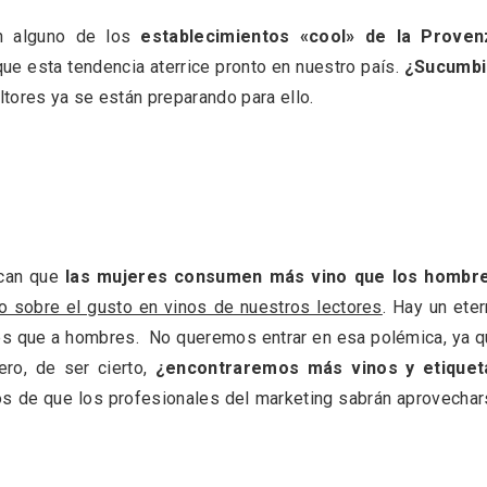
en alguno de los
establecimientos «cool» de la Proven
e esta tendencia aterrice pronto en nuestro país.
¿Sucumbi
ltores ya se están preparando para ello.
can que
las mujeres consumen más vino que los hombr
io sobre el gusto en vinos de nuestros lectores
. Hay un ete
es que a hombres. No queremos entrar en esa polémica, ya 
ero, de ser cierto,
¿encontraremos más vinos y etiquet
ificación como
IV Edición del Festiva
 turístico de la Ruta
Narración Oral, Memor
 de que los profesionales del marketing sabrán aprovecha
no de Rueda
Tierra y Voz