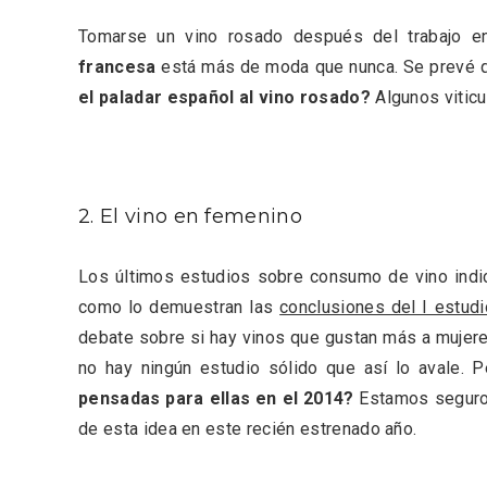
Tomarse un vino rosado después del trabajo 
francesa
está más de moda que nunca. Se prevé qu
el paladar español al vino rosado?
Algunos viticu
2. El vino en femenino
Los últimos estudios sobre consumo de vino indi
como lo demuestran las
conclusiones del I estud
debate sobre si hay vinos que gustan más a mujer
no hay ningún estudio sólido que así lo avale. P
V Feria Europea del Queso
La zon
2026 en Serrada
recurso
pensadas para ellas en el 2014?
Estamos seguros
del Vi
de esta idea en este recién estrenado año.