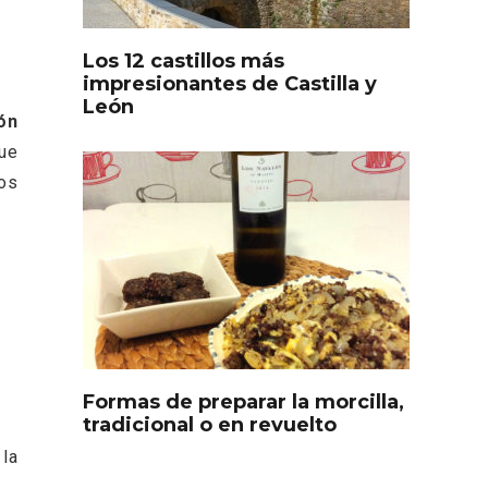
Los 12 castillos más
impresionantes de Castilla y
León
ón
ue
os
s
Disfrutar de la Semana
ourmet
Santa en Rueda en 2026
Formas de preparar la morcilla,
tradicional o en revuelto
 la