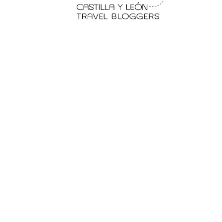
 en
Fermoselle, ella la bella, el
balcón de los Arribes