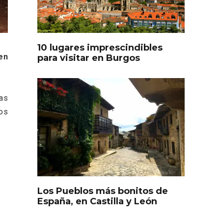
oculto
Recorre los fiordos leoneses
arrama
en Riaño
iana
10 lugares imprescindibles
en
para visitar en Burgos
as
los
Feria del Vino de Toro 2026;
descubre “Otros Vinos de
Toro”
Los Pueblos más bonitos de
otillo
España, en Castilla y León
 Yo’