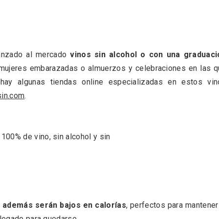
anzado al mercado
vinos sin alcohol o con una graduaci
mujeres embarazadas o almuerzos y celebraciones en las q
hay algunas tiendas online especializadas en estos vin
sin.com
.
nocturno por
IGP Morcilla de Burgo
lid
triunfó en el Salón G
2026
e además serán bajos en calorías
, perfectos para mantener
llegado para quedarse.