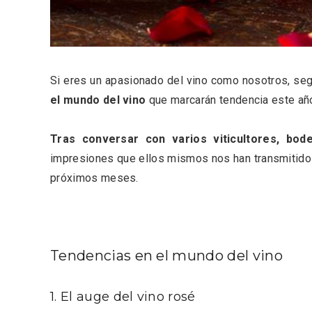
Fiesta de los Fueros 2026 de
Velay,
Sepúlveda y Feria de
para e
Artesanía
Vallado
Si eres un apasionado del vino como nosotros, s
el mundo del vino
que marcarán tendencia este añ
Tras conversar con varios viticultores, bod
impresiones que ellos mismos nos han transmitido
próximos meses.
Tendencias en el mundo del vino
El Cronicón de Oña sale a la
Concier
calle
coro W
1. El auge del vino rosé
School