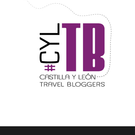
Belén segoviano, otra escusa más para
visitar Sepúlveda estas Navidades