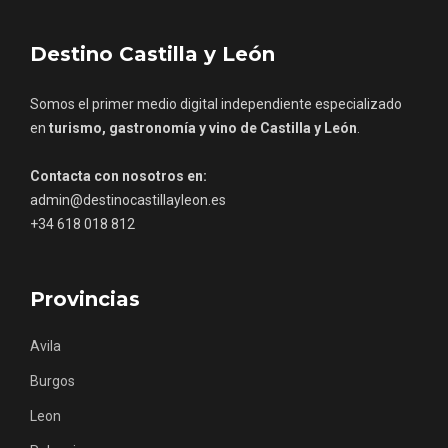
Destino Castilla y León
Somos el primer medio digital independiente especializado
en
turismo, gastronomía y vino de Castilla y León
.
Contacta con nosotros en:
admin@destinocastillayleon.es
+34 618 018 812
Provincias
III Ruta de la Morcilla de Burgos IGP, en
Aranda de Duero
Avila
Burgos
Leon