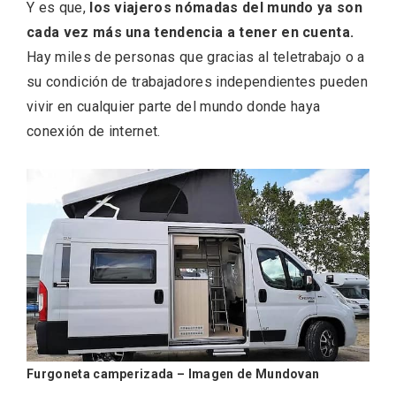
Y es que,
los viajeros nómadas del mundo ya son
cada vez más una tendencia a tener en cuenta.
Hay miles de personas que gracias al teletrabajo o a
su condición de trabajadores independientes pueden
vivir en cualquier parte del mundo donde haya
Feria del Vino de Toro 2026; descubre
conexión de internet.
“Otros Vinos de Toro”
Furgoneta camperizada – Imagen de Mundovan