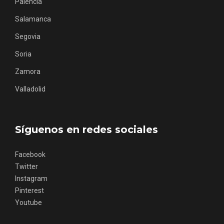
Palencia
Salamanca
Segovia
Soria
Zamora
Valladolid
Síguenos en redes sociales
Facebook
Noche de Terror en las Bodegas de
Twitter
Moradillo de Roa
Instagram
Pinterest
Youtube