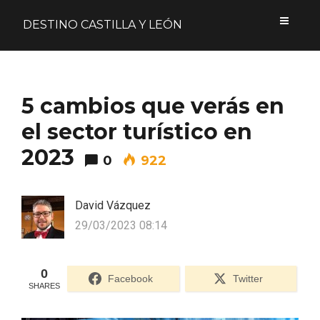
DESTINO CASTILLA Y LEÓN
Acceder
5 cambios que verás en
Nombre de usuario o correo electrónico
el sector turístico en
2023
0
922
Contraseña
David Vázquez
29/03/2023 08:14
0
Formulario de acceso protegido por
Login Lockdown
Facebook
Twitter
SHARES
Recuérdame