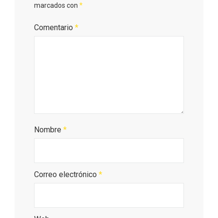
marcados con
*
En marzo, vuelve la mejor gastronomía
de la Trufa Negra de Soria
Comentario
*
Nombre
*
Correo electrónico
*