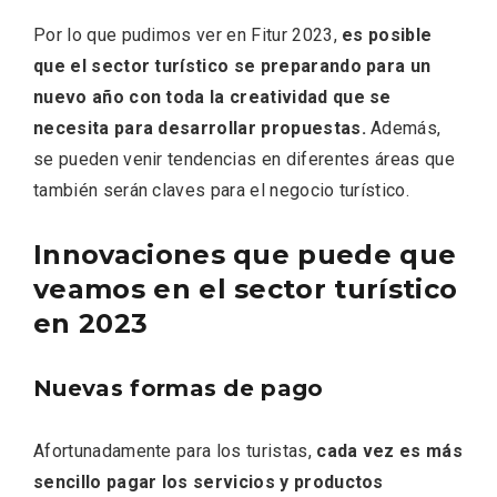
Por lo que pudimos ver en Fitur 2023,
es posible
que el sector turístico se preparando para un
nuevo año con toda la creatividad que se
necesita para desarrollar propuestas.
Además,
se pueden venir tendencias en diferentes áreas que
también serán claves para el negocio turístico.
El Espinar, un pueblo oculto de la Sierra
de Guadarrama en su vertiente
Innovaciones que puede que
segoviana
veamos en el sector turístico
en 2023
Nuevas formas de pago
Afortunadamente para los turistas,
cada vez es más
sencillo pagar los servicios y productos