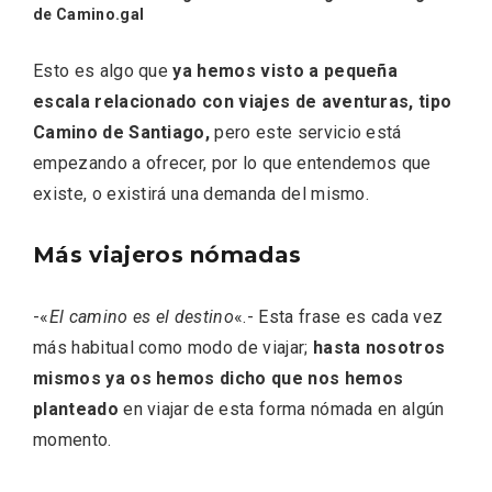
de Camino.gal
Esto es algo que
ya hemos visto a pequeña
escala relacionado con viajes de aventuras, tipo
Camino de Santiago,
pero este servicio está
empezando a ofrecer, por lo que entendemos que
existe, o existirá una demanda del mismo.
Más viajeros nómadas
-«
El camino es el destino
«.- Esta frase es cada vez
VII Feria del Vino de Sotillo 2026 ‘Sotillo,
el Vino y Yo’
más habitual como modo de viajar;
hasta nosotros
mismos ya os hemos dicho que nos hemos
planteado
en viajar de esta forma nómada en algún
momento.