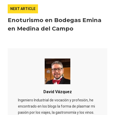
NEXT ARTICLE
Enoturismo en Bodegas Emina
en Medina del Campo
IGP Morcilla de Burgos triunfó en el
David Vázquez
Salón Gourmet 2026
Ingeniero Industrial de vocación y profesión, he
encontrado en los blogs la forma de plasmar mi
pasión por los viajes, la gastronomía y los vinos.