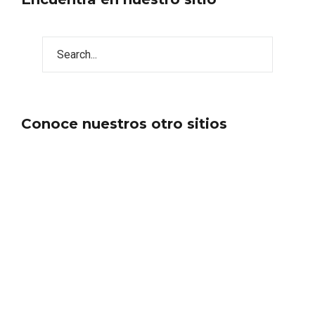
Porrón de Citas de 2026 en Moradillo de
Roa
Conoce nuestros otro sitios