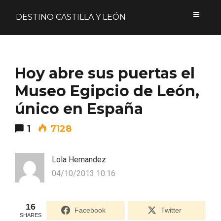
DESTINO CASTILLA Y LEÓN
Acceder
Hoy abre sus puertas el
Nombre de usuario o correo electrónico
Museo Egipcio de León,
único en España
1
7128
Contraseña
Lola Hernandez
04/10/2013 10:16
Formulario de acceso protegido por
Login Lockdown
Recuérdame
16
Facebook
Twitter
SHARES