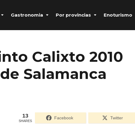
Gastronomia
Por provincias
Enoturismo
into Calixto 2010
a de Salamanca
13
Formulario de acceso protegido por
Login Lockdown
Facebook
Twitter
SHARES