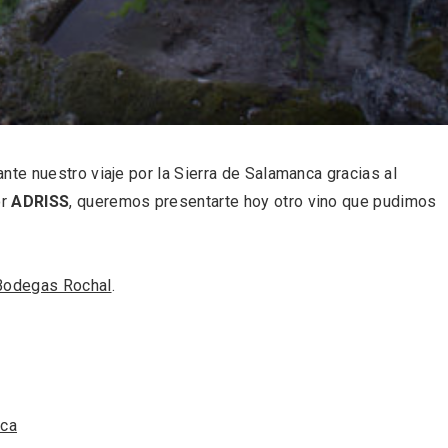
 una imagen renovada
El Espinar, un pueblo 
l vermouth de
de la Sierra de Guad
lid
en su vertiente segov
e nuestro viaje por la Sierra de Salamanca gracias al
or
ADRISS
, queremos presentarte hoy otro vino que pudimos
Bodegas Rochal
.
tos gratuitos del
VII Feria del Vino de S
etherby Preparatory
2026 ‘Sotillo, el Vino y
nca
 en Ávila y Salamanca