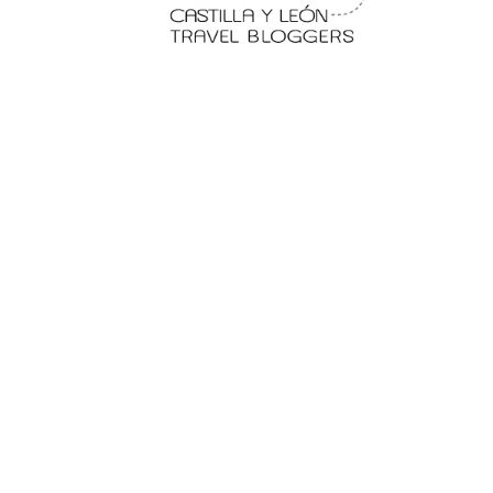
 en
Fermoselle, ella la bella, el
balcón de los Arribes