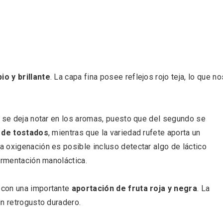
io y brillante
. La capa fina posee reflejos rojo teja, lo que no
rios musicales en San
En marzo, vuelve la m
o se deja notar en los aromas, puesto que del segundo se
 del Pino 2026
gastronomía de la Tr
 de tostados
, mientras que la variedad rufete aporta un
Negra de Soria
a oxigenación es posible incluso detectar algo de láctico
ermentación manoláctica.
 con una importante
aportación de fruta roja y negra
. La
un retrogusto duradero.