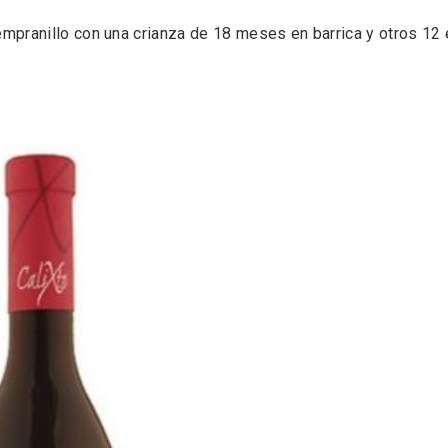
mpranillo con una crianza de 18 meses en barrica y otros 12 
ificación como
IV Edición del Festiva
 turístico de la Ruta
Narración Oral, Memor
no de Rueda
Tierra y Voz