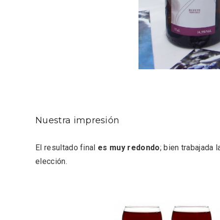
Inauguración del Árbol de
El árbo
Navidad a ganchillo de
Fuente
Moradillo de Roa
Nuestra impresión
El resultado final
es muy redondo
; bien trabajada 
elección.