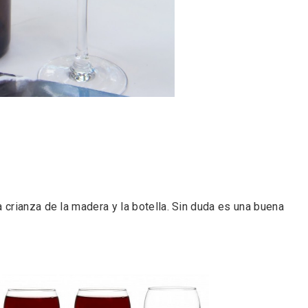
l de Navidad de
Belén segoviano, otra
rrebollo
escusa más para visit
Sepúlveda estas Nav
la crianza de la madera y la botella. Sin duda es una buena