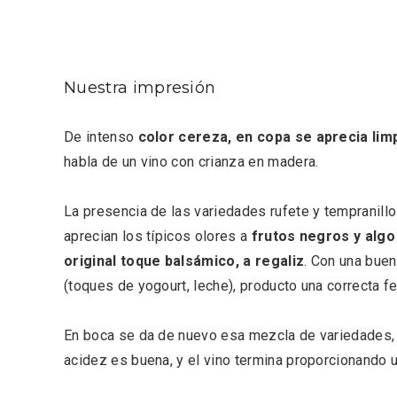
Nuestra impresión
De intenso
color cereza, en copa se aprecia limp
habla de un vino con crianza en madera.
Semana Santa en la Ribera
Itinera
La presencia de las variedades rufete y tempranill
del Duero 2026
Miguel
aprecian los típicos olores a
frutos negros y algo
original toque balsámico, a regaliz
. Con una buen
(toques de yogourt, leche), producto una correcta f
En boca se da de nuevo esa mezcla de variedades,
acidez es buena, y el vino termina proporcionando 