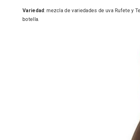
Variedad
: mezcla de variedades de uva Rufete y Te
botella.
V Feria Europea del Queso
La zon
2026 en Serrada
recurso
del Vi