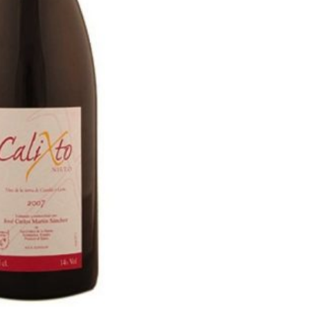
nocturno por
IGP Morcilla de Burgo
lid
triunfó en el Salón G
2026