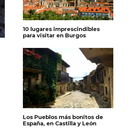
oculto
Recorre los fiordos leoneses
arrama
en Riaño
iana
10 lugares imprescindibles
para visitar en Burgos
Feria del Vino de Toro 2026;
descubre “Otros Vinos de
Toro”
Los Pueblos más bonitos de
otillo
España, en Castilla y León
 Yo’