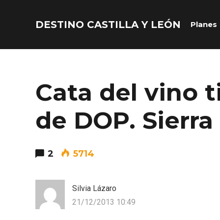
DESTINO CASTILLA Y LEÓN
Planes
Acceder
Nombre de usuario o correo electrónico
Cata del vino t
de DOP. Sierr
Contraseña
2
5714
Silvia Lázaro
21/12/2013 10:49
Recuérdame