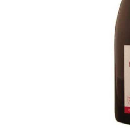
Enoturismo visitando la
Paseo 
Bodega Museo La Olmilla, en
Vallado
Peñafiel