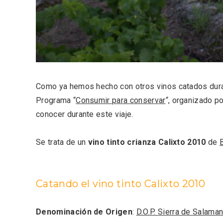
Fiesta de los Fueros 2026 de
Velay,
Sepúlveda y Feria de
para e
Artesanía
Vallado
Como ya hemos hecho con otros vinos catados durant
Programa “
Consumir para conservar
“, organizado p
conocer durante este viaje.
Se trata de un
vino tinto crianza Calixto 2010
de
Catando el vino tinto Calixto 2010
El Cronicón de Oña sale a la
Concier
calle
coro W
Denominación de Origen
:
D.O.P. Sierra de Salama
School