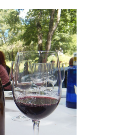
eblos más bonitos de
Concierto de Navidad
 en Castilla y León
Moradillo de Roa