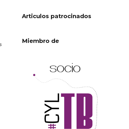
Articulos patrocinados
Miembro de
s
ejor
Cigales inaugura la
ufa
musealización de los arcos
de la Iglesia de Santiago
Apóstol