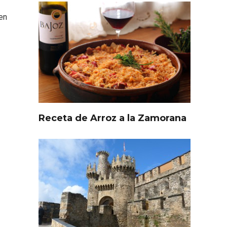
en
Receta de Arroz a la Zamorana
l de
Fiesta de Primavera 2026 en
ia,
la Ruta del Vino de Cigales