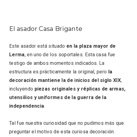
El asador Casa Brigante
Este asador está situado
en la plaza mayor de
Lerma
, en uno de los soportales. Esta casa fue
El Espinar, un pueblo oculto de la Sierra
de Guadarrama en su vertiente
testigo de ambos momentos indicados. La
segoviana
estructura es prácticamente la original, pero
la
decoración mantiene la de inicios del siglo XIX
,
incluyendo
piezas originales y réplicas de armas,
utensilios y uniformes de la guerra de la
independencia
.
Tal fue nuestra curiosidad que no pudimos más que
preguntar el motivo de esta curiosa decoración.