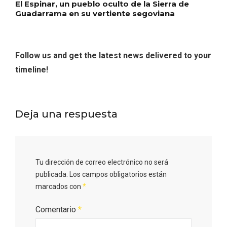
Itinerarios musicales en San Miguel del
El Espinar, un pueblo oculto de la Sierra de
Pino 2026
Guadarrama en su vertiente segoviana
Follow us and get the latest news delivered to your
timeline!
Deja una respuesta
Tu dirección de correo electrónico no será
publicada.
Los campos obligatorios están
marcados con
*
Comentario
*