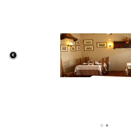
Conciertos gratuitos del coro Wetherby
Preparatory School en Ávila y Salamanca