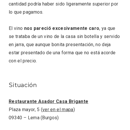
cantidad podría haber sido ligeramente superior por
lo que pagamos.
El vino
nos pareció excesivamente caro
, ya que
se trataba de un vino de la casa sin botella y servido
en jarra, que aunque bonita presentación, no deja
estar presentado de una forma que no está acorde
con el precio.
Fiesta de Primavera 2026 en la Ruta del
Situación
Vino de Cigales
Restaurante Asador Casa Brigante
Plaza mayor, 5 (
ver en el mapa
)
09340 – Lema (Burgos)