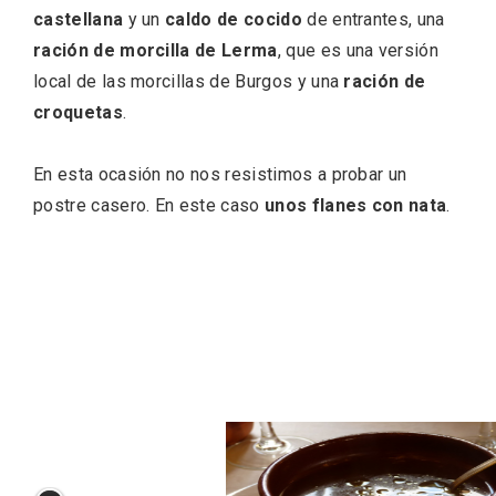
castellana
y un
caldo de cocido
de entrantes, una
ración de morcilla de Lerma
, que es una versión
local de las morcillas de Burgos y una
ración de
croquetas
.
En esta ocasión no nos resistimos a probar un
V Feria Europea del Queso 2026 en
postre casero. En este caso
unos flanes con nata
.
Serrada