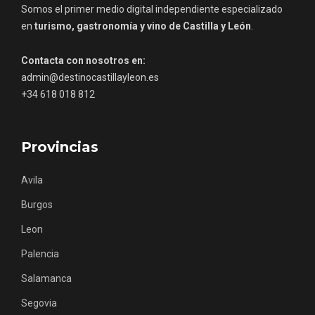
en
turismo, gastronomía y vino de Castilla y León
.
Contacta con nosotros en:
admin@destinocastillayleon.es
+34 618 018 812
Provincias
Avila
Burgos
III Ruta de la Morcilla de Burgos IGP, en
Leon
Aranda de Duero
Palencia
Salamanca
Segovia
Soria