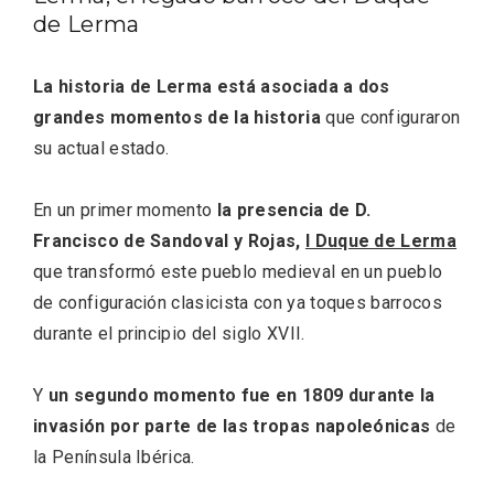
de Lerma
La historia de Lerma está asociada a dos
grandes momentos de la historia
que configuraron
Fiesta de los Fueros 2026 de Sepúlveda
su actual estado.
y Feria de Artesanía
En un primer momento
la presencia de D.
Francisco de Sandoval y Rojas,
I Duque de Lerma
que transformó este pueblo medieval en un pueblo
de configuración clasicista con ya toques barrocos
durante el principio del siglo XVII.
Y
un segundo momento fue en 1809 durante la
invasión por parte de las tropas napoleónicas
de
la Península Ibérica.