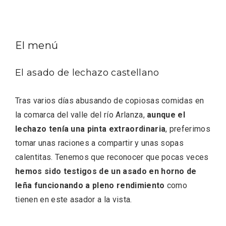
El menú
El asado de lechazo castellano
Tras varios días abusando de copiosas comidas en
la comarca del valle del río Arlanza,
aunque el
lechazo tenía una pinta extraordinaria
, preferimos
tomar unas raciones a compartir y unas sopas
VII Feria del Vino de Sotillo 2026 ‘Sotillo,
calentitas. Tenemos que reconocer que pocas veces
el Vino y Yo’
hemos sido testigos de un asado en horno de
leña funcionando a pleno rendimiento
como
tienen en este asador a la vista.