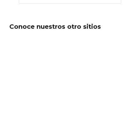
Conoce nuestros otro sitios
Porrón de Citas de 2026 en Moradillo de
Roa