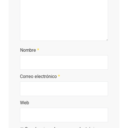
En marzo, vuelve la mejor gastronomía
de la Trufa Negra de Soria
Nombre
*
Correo electrónico
*
Web