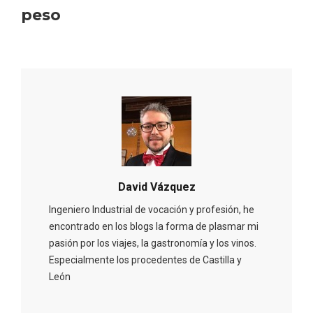
peso
David Vázquez
Ingeniero Industrial de vocación y profesión, he
encontrado en los blogs la forma de plasmar mi
pasión por los viajes, la gastronomía y los vinos.
IGP Morcilla de Burgos triunfó en el
Salón Gourmet 2026
Especialmente los procedentes de Castilla y
León